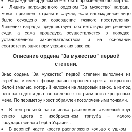
Награждение орденом может быть произведено посмертно.
Лишить награжденного орденом "За мужество" награды
может президент страны в случае, если награжденное лицо
было осуждено за совершение тяжкого преступления.
Лишению награды предшествует соответствующее решение
суда, а сама процедура осуществляется в порядке,
установленном законодательством и на основании
соответствующих норм украинских законов.
Описание ордена "За мужество" первой
степени.
Знак ордена "За мужество" первой степени выполнен из
серебра, и имеет форму равностороннего креста, покрытого
белой эмалью, который наложен на лавровый венок, а из-под
него расходятся два направленных острием вниз скрещенных
меча. По периметру крест обрамлен позолоченными точками.
В центральной части знака расположен эмалевый круг
синего цвета с изображением тризуба – малого
Государственного Герба Украины.
В верхней части креста расположено кольцо с ушком –