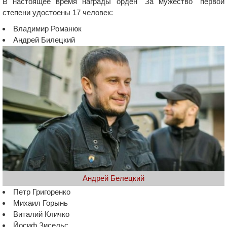
В настоящее время награды орден "За мужество" первой
степени удостоены 17 человек:
Владимир Романюк
Андрей Билецкий
Андрей Белецкий
Петр Григоренко
Михаил Горынь
Виталий Кличко
Йосиф Зисельс