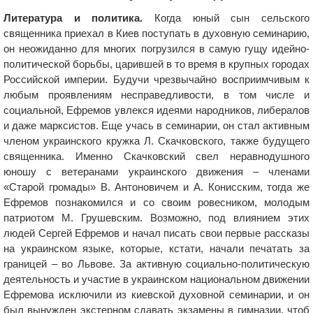
Литература и политика.
Когда юный сын сельского
священника приехал в Киев поступать в духовную семинарию,
он неожиданно для многих погрузился в самую гущу идейно-
политической борьбы, царившей в то время в крупных городах
Российской империи. Будучи чрезвычайно восприимчивым к
любым проявлениям несправедливости, в том числе и
социальной, Ефремов увлекся идеями народников, либералов
и даже марксистов. Еще учась в семинарии, он стал активным
членом украинского кружка Л. Скачковского, также будущего
священника. Именно Скачковский свел неравнодушного
юношу с ветеранами украинского движения – членами
«Старой громады» В. Антоновичем и А. Конисским, тогда же
Ефремов познакомился и со своим ровесником, молодым
патриотом М. Грушевским. Возможно, под влиянием этих
людей Сергей Ефремов и начал писать свои первые рассказы
на украинском языке, которые, кстати, начали печатать за
границей – во Львове. За активную социально-политическую
деятельность и участие в украинском национальном движении
Ефремова исключили из киевской духовной семинарии, и он
был вынужден экстерном сдавать экзамены в гимназии, чтоб