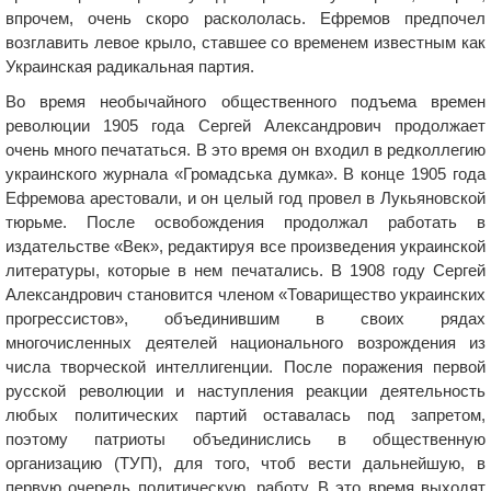
впрочем, очень скоро раскололась. Ефремов предпочел
возглавить левое крыло, ставшее со временем известным как
Украинская радикальная партия.
Во время необычайного общественного подъема времен
революции 1905 года Сергей Александрович продолжает
очень много печататься. В это время он входил в редколлегию
украинского журнала «Громадська думка». В конце 1905 года
Ефремова арестовали, и он целый год провел в Лукьяновской
тюрьме. После освобождения продолжал работать в
издательстве «Век», редактируя все произведения украинской
литературы, которые в нем печатались. В 1908 году Сергей
Александрович становится членом «Товарищество украинских
прогрессистов», объединившим в своих рядах
многочисленных деятелей национального возрождения из
числа творческой интеллигенции. После поражения первой
русской революции и наступления реакции деятельность
любых политических партий оставалась под запретом,
поэтому патриоты объединислись в общественную
организацию (ТУП), для того, чтоб вести дальнейшую, в
первую очередь политическую, работу. В это время выходят