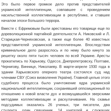
Это было первое громкое дело против представителей
украинской интеллигенции, совпавшее с проведением
насильственной коллективизации в республике, и ставшее
началом эпохи большого террора.
Вместе с Ефремовым были арестованы его товарищи еще по
дореволюционной партийной деятельности А. Никовский и Л.
Старицкая-Черняховская, а также еще более 40 известных
представителей украинской интеллигенции. Впоследствии
криминальное дело разрослось и по нему было кинуто за
решетку около пяти тысяч человек по всей Украине. Аресты
прокатились по Харькову, Одессе, Днепропетровску, Полтаве,
Чернигову, Виннице, Николаеву. В марте-апреле 1930 года в
здании Харьковского оперного театра состоялся суд над
членами СВУ (Союз визволення України). Главной целью этого
судебного процесса было уничтожение ядра украинской
национальной интеллигенции, сохранявшей оппозиционный по
отношению к новой власти дух и возмущавшейся зверскими
методами коллективизации и раскулачивания. На скамье
подсудимых оказались 26 ученых, три писатели, два
студента, один священник, 14 учителей и служащих