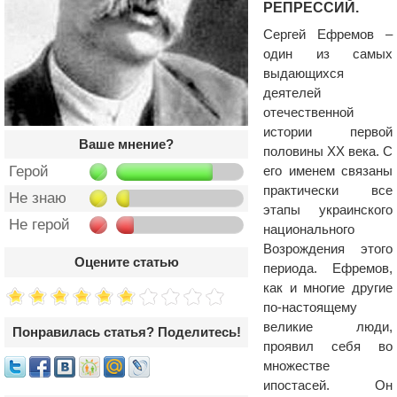
РЕПРЕССИЙ.
Сергей Ефремов –
один из самых
выдающихся
деятелей
отечественной
истории первой
Ваше мнение?
половины ХХ века. С
его именем связаны
Герой
практически все
Не знаю
этапы украинского
Не герой
национального
Возрождения этого
Оцените статью
периода. Ефремов,
как и многие другие
по-настоящему
великие люди,
Понравилась статья? Поделитесь!
проявил себя во
множестве
ипостасей. Он