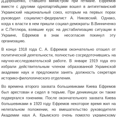
Д.Дорошенко, ставшего министром при гетмане. Ефремов
вместе с другими однопартийцами вошел в антигетманский
Украинский национальный союз, которым на первых порах
руководил социалист-федералист А. Никовский. Однако,
когда к власти в нем пришли социал-демократы В.Винниченко
и С.Петлюра, взявшие курс на дестабилизацию ситуации в
Украине, Ефремов в знак несогласия покинул эту
организацию.
В конце 1918 года С. А. Ефремов окончательно отошел от
политической деятельности, полностью сосредоточившись на
научно-исследовательской работе. В январе 1919 года его
избрали действительным членом образованной Украинской
академии наук и предложили занять должность секретаря
историко-филологического отделения.
Во времена второго захвата большевиками Киева Ефремов
был арестован и сидел в тюрьме. При деникинцах он также
подвергался гонениям. После окончательного захвата Киева
большевиками в 1920 году Ефремов некоторое время жил на
нелегальном положении, но вмешательство руководителя
Академии наук А. Крымского очень помогло украинскому