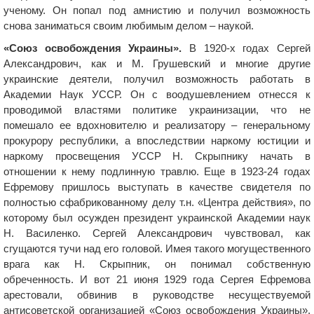
ученому. Он попал под амнистию и получил возможность
снова заниматься своим любимым делом – наукой.
«Союз освобождения Украины».
В 1920-х годах Сергей
Александрович, как и М. Грушевский и многие другие
украинские деятели, получил возможность работать в
Академии Наук УССР. Он с воодушевлением отнесся к
проводимой властями политике украинизации, что не
помешало ее вдохновителю и реализатору – генеральному
прокурору республики, а впоследствии наркому юстиции и
наркому просвещения УССР Н. Скрыпнику начать в
отношении к нему подлинную травлю. Еще в 1923-24 годах
Ефремову пришлось выступать в качестве свидетеля по
полностью сфабрикованному делу т.н. «Центра действия», по
которому был осужден президент украинской Академии наук
Н. Василенко. Сергей Александрович чувствовал, как
сгущаются тучи над его головой. Имея такого могущественного
врага как Н. Скрыпник, он понимал собственную
обреченность. И вот 21 июня 1929 года Сергея Ефремова
арестовали, обвинив в руководстве несуществуемой
антисоветской организацией «Союз освобождения Украины».