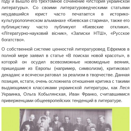
году и вышло его трехтомное сочинение «История украинской
литературы». Со своими литературоведческими статьями
неудавшийся юрист часто печатается в историко-
культурологическом альманахе «Киевская старина», также его
публицистику часто публикуют «Киевские отклики»,
«Лiтературно-науковий вiсник», «Записки НТШ», «Русское
богатство».
О собственной системе ценностей литературовед Ефремов в
полной мере заявил в статье «В поисках новой красоты», в
которой он осудил всевозможные новомодные веяния,
пришедшие из Европы (например, символизм), критиковал
декаданс и всячески ратовал за реализм в творчестве. Данная
позиция, кстати, очень осложнила отношения критика с такими
выдающимися классиками украинской литературы, как Леся
Украинка, Ольга Кобылянская, Иван Франко, считавшимися
приверженцами общеевропейских тенденций в литературе.