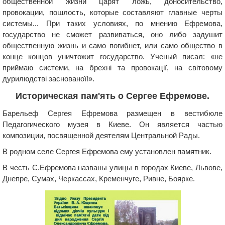
общественной жизни царят ложь, доносительство,
провокации, пошлость, которые составляют главные черты
системы... При таких условиях, по мнению Ефремова,
государство не сможет развиваться, оно либо задушит
общественную жизнь и само погибнет, или само общество в
конце концов уничтожит государство. Ученый писал: «не
приймаю системи, на брехні та провокації, на світовому
дурилюдстві заснованої!».
Историческая пам'ять о Сергее Ефремове.
Барельеф Сергея Ефремова размещен в вестибюле
Педагогического музея в Киеве. Он является частью
композиции, посвященной деятелям Центральной Рады.
В родном селе Сергея Ефремова ему установлен памятник.
В честь С.Ефремова названы улицы в городах Киеве, Львове,
Днепре, Сумах, Черкассах, Кременчуге, Ривне, Боярке.