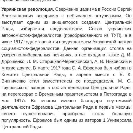
Украинская революция.
Свержение царизма в России Сергей
Александрович воспринял с небывалым энтузиазмом. Он
выступает одним из инициаторов создания Центральной
Рады, избирается председателем Союза украинских
автономистов-федералистов (преобразованного из ТУП), а в
июне 1917 года становится председателем Украинской партии
социалистов-федералистов. Данная организация стояла на
умеренно-либеральных позициях, в нее входили также Д. И.
Дорошенко, Л. М. Старицкая-Черняховская, А. В. Никовский и
многие другие. В марте 1917 года С. А. Ефремов был избран в
Комитет Центральной Рады, в апреле вместе с В. К.
Винниченко стал заместителем ее председателя, М. С.
Грушевского, входил в состав делегации Центральной Рады
на переговорах с Временным правительством в Петрограде в
мае 1917г. Во многом именно благодаря неутомимой
деятельности Ефремова Центральная Рада в первые месяцы
своего существования приобрела столь большую
популярность. Ефремов был одним из авторов 1 Универсала
Центральной Рады.