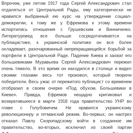
Впрочем, уже летом 1917 года Сергей Александрович стал
отдаляться от Центральной Рады, ему категорически не
нравился выбранный ею курс на утверждение социал-
демократии, к тому же у Ефремова к этому времени
испортились отношения с Грушевским и Винниченко.
Литературовед все больше сосредотачивается на
публицистике, к украинской политике он все более
охладевает, разочарованный непрекращающейся борьбой за
портфели в Центральной Раде. Падение Киева и захват его
большевиками Муравьева Сергей Александрович пережил
очень тяжело. В это время он находился в столице и видел
своими глазами весь тот произвол, который творили
победители. Весь ужас от пережитого публицист со временем
отобразил в своем очерке «Под обухом. Большевики в
Киеве». Правда, Ефремов нещадно критиковал и
возвратившееся в марте 1918 года правительство УНР во
главе с Голубовичем. Не нравился украинскому
революционеру и гетманский режим. Во-первых, он наотрез
отказал Павлу Скоропадскому войти в созданное им
правительство, во-вторых, исключил из своей партии