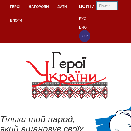
ВОЙТИ
ГЕРОЇ
НАГОРОДИ
ДАТИ
РУС
БЛОГИ
ENG
УКР
Тільки той народ,
який вшановує своїх