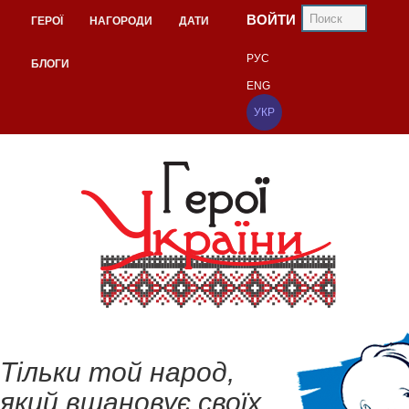
ВОЙТИ
ГЕРОЇ
НАГОРОДИ
ДАТИ
РУС
БЛОГИ
ENG
УКР
Тільки той народ,
який вшановує своїх