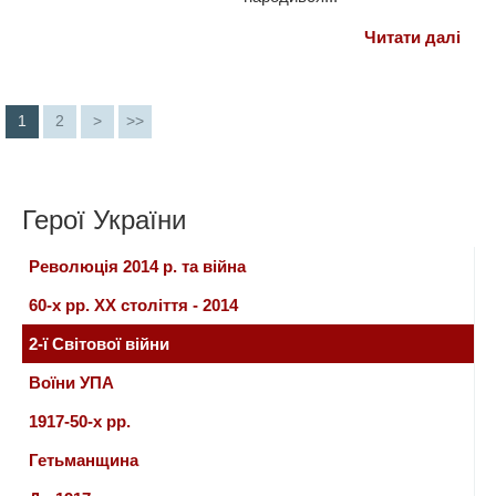
Читати далі
1
2
>
>>
Герої України
Революція 2014 р. та війна
60-х рр. ХХ століття - 2014
2-ї Світової війни
Воїни УПА
1917-50-х рр.
Гетьманщина