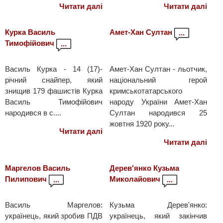
Читати далі
Читати далі
Курка Василь
Амет-Хан Султан
...
Тимофійович
...
Василь Курка - 14 (17)-
Амет-Хан Султан - льотчик,
річний снайпер, який
національний герой
знищив 179 фашистів Курка
кримськотатарського
Василь Тимофійович
народу України Амет-Хан
народився в с....
Султан народився 25
жовтня 1920 року...
Читати далі
Читати далі
Маргелов Василь
Дерев'янко Кузьма
Пилипович
Миколайович
...
...
Василь Маргелов:
Кузьма Дерев'янко:
українець, який зробив ПДВ
українець, який закінчив