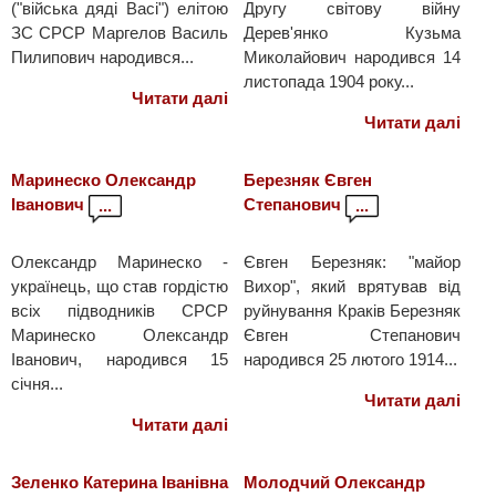
("війська дяді Васі") елітою
Другу світову війну
ЗС СРСР Маргелов Василь
Дерев'янко Кузьма
Пилипович народився...
Миколайович народився 14
листопада 1904 року...
Читати далі
Читати далі
Маринеско Олександр
Березняк Євген
Іванович
Степанович
...
...
Олександр Маринеско -
Євген Березняк: "майор
українець, що став гордістю
Вихор", який врятував від
всіх підводників СРСР
руйнування Краків Березняк
Маринеско Олександр
Євген Степанович
Іванович, народився 15
народився 25 лютого 1914...
січня...
Читати далі
Читати далі
Зеленко Катерина Іванівна
Молодчий Олександр