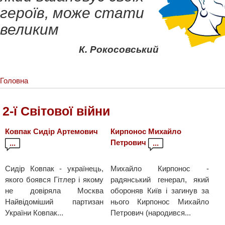
героїв, може стати
великим
К. Рокосовський
Головна
2-ї Світової війни
Ковпак Сидір Артемович
Кирпонос Михайло
Петрович
...
...
Сидір Ковпак - українець,
Михайло Кирпонос -
якого боявся Гітлер і якому
радянський генерал, який
не довіряла Москва
обороняв Київ і загинув за
Найвідоміший партизан
нього Кирпонос Михайло
України Ковпак...
Петрович (народився...