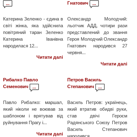
Гнатович
...
...
Катерина Зеленко - єдина в
Олександр Молодчий:
світі жінка, яка здійснила
льотчик АДД, чотири рази
повітряний таран Зеленко
представлений до звання
Катерина Іванівна
Героя Молодчий Олександр
народилася 12...
Гнатович народився 27
червня...
Читати далі
Читати далі
Рибалко Павло
Петров Василь
Семенович
Степанович
...
...
Павло Рибалко: маршал,
Василь Петров: українець,
який ніколи не воював за
який втратив обидві руки,
шаблоном і врятував від
став двічі Героєм
руйнування Прагу і...
Радянського Союзу Петров
Василь Степанович
Читати далі
народився...