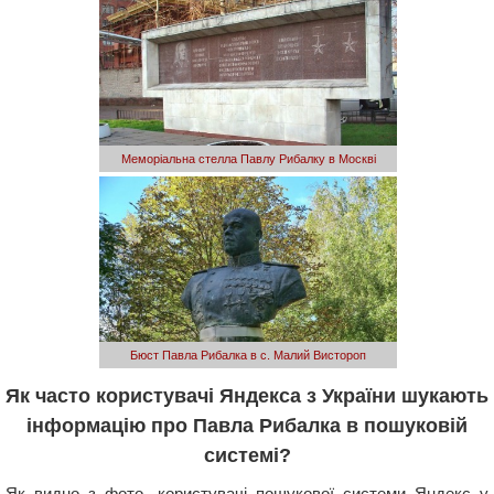
Меморіальна стелла Павлу Рибалку в Москві
Бюст Павла Рибалка в с. Малий Вистороп
Як часто користувачі Яндекса з України шукають
інформацію про Павла Рибалка в пошуковій
системі?
Як видно з фото, користувачі пошукової системи Яндекс у