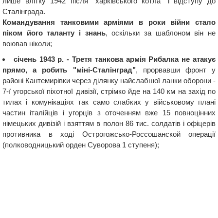
лише влітку 1942 після "харківського котла" і відступу до
Сталінграда.
Командування танковими арміями в роки війни стало
піком його таланту і знань
, оскільки за шаблоном він не
воював ніколи;
січень 1943 р. - Третя танкова армія Рибалка не атакує
прямо, а робить "міні-Сталінград"
, прорвавши фронт у
районі Кантемирівки через ділянку найслабшої ланки оборони -
7-ї угорської піхотної дивізії, стрімко йде на 140 км на захід по
тилах і комунікаціях так само слабких у військовому плані
частин італійців і угорців з оточенням вже 15 повноцінних
німецьких дивізій і взяттям в полон 86 тис. солдатів і офіцерів
противника в ході Острогожсько-Россошанской операції
(полководницький орден Суворова 1 ступеня);