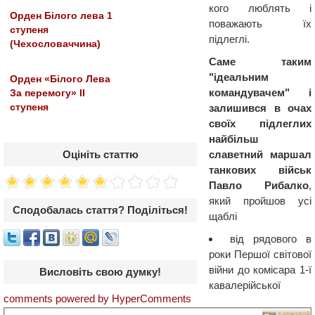
кого люблять і
Орден Білого лева 1
поважають їх
ступеня
підлеглі.
(Чехословаччина)
Саме таким
"ідеальним
Орден «Білого Лева
командувачем" і
За перемогу» ІІ
ступеня
залишився в очах
своїх підлеглих
найбільш
Оцініть статтю
славетний маршал
танкових військ
Павло Рибалко
,
який пройшов усі
Сподобалась стаття? Поділіться!
щаблі
від рядового в
роки Першої світової
війни до комісара 1-ї
Висловіть свою думку!
кавалерійської
comments powered by HyperComments