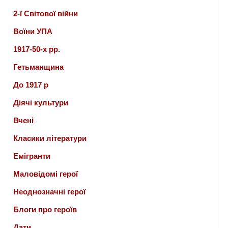
2-ї Світової війни
Воїни УПА
1917-50-х рр.
Гетьманщина
До 1917 р
Діячі культури
Вчені
Класики літератури
Емігранти
Маловідомі герої
Неоднозначні герої
Блоги про героїв
Дати