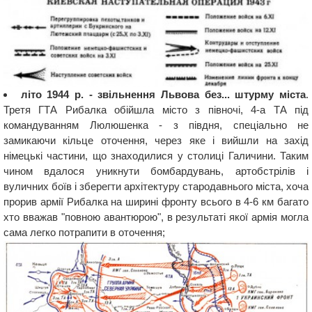
літо 1944 р. - звільнення Львова без... штурму міста
.
Третя ГТА Рибалка обійшла місто з півночі, 4-а ТА під
командуванням Люлюшенка - з півдня, спеціально не
замикаючи кільце оточення, через яке і вийшли на захід
німецькі частини, що знаходилися у столиці Галичини. Таким
чином вдалося уникнути бомбардувань, артобстрілів і
вуличних боїв і зберегти архітектуру стародавнього міста, хоча
прорив армії Рибалка на ширині фронту всього в 4-6 км багато
хто вважав "повною авантюрою", в результаті якої армія могла
сама легко потрапити в оточення;