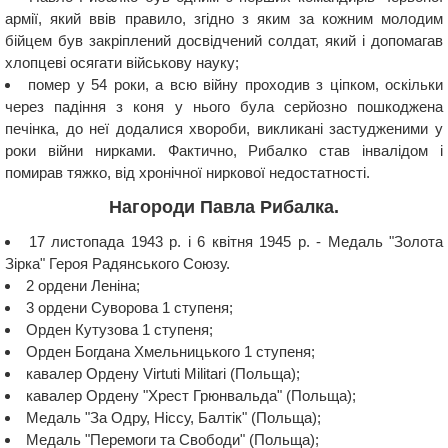
армії, який ввів правило, згідно з яким за кожним молодим
бійцем був закріплений досвідчений солдат, який і допомагав
хлопцеві осягати військову науку;
помер у 54 роки, а всю війну проходив з ціпком, оскільки
через падіння з коня у нього була серйозно пошкоджена
печінка, до неї додалися хвороби, викликані застудженими у
роки війни нирками. Фактично, Рибалко став інвалідом і
помирав тяжко, від хронічної ниркової недостатності.
Нагороди Павла Рибалка.
17 листопада 1943 р. і 6 квітня 1945 р. - Медаль "Золота
Зірка" Героя Радянського Союзу.
2 ордени Леніна;
3 ордени Суворова 1 ступеня;
Орден Кутузова 1 ступеня;
Орден Богдана Хмельницького 1 ступеня;
кавалер Ордену Virtuti Militari (Польща);
кавалер Ордену "Хрест Грюнвальда" (Польща);
Медаль "За Одру, Ніссу, Балтік" (Польща);
Медаль "Перемоги та Свободи" (Польща);