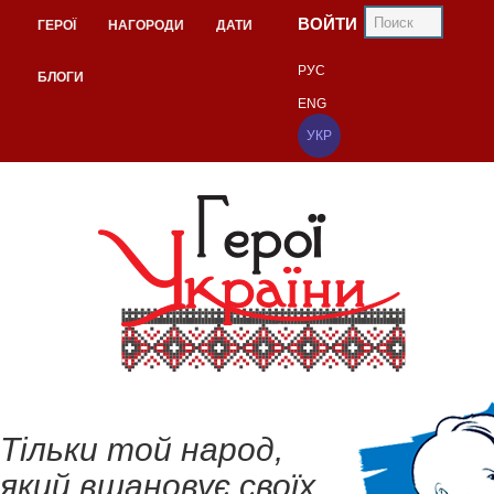
ВОЙТИ
ГЕРОЇ
НАГОРОДИ
ДАТИ
РУС
БЛОГИ
ENG
УКР
Тільки той народ,
який вшановує своїх