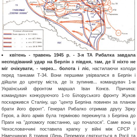
квітень - травень 1945 р. - 3-я ТА Рибалка завдала
несподіваний удар на Берлін з півдня, там, де її ніхто не
міг очікувати, - через... болота і ліс
, настилаючи колоди
перед танками Т-34. Вони першими увірвалися в Берлін і
дійшли до центру міста, де їх зупинив... командувач 1-м
Український фронтом маршал Іван Конєв. Причина:
командувач конкуруючого 1-го Білоруського фронту Жуков
поскаржився Сталіну, що "центр Берліна повинен за планом
брати його фронт". Генерал Рибалко отримав другу Зірку
Героя, а його армія була терміново перекинута з Берліна до
Праги на "допомогу повстанню, що почалося". Саме вона у
Чехословаччині поставила крапку у війні між СРСР і
Німеччиною 8 травня (День Перемоги святкується в Росії та