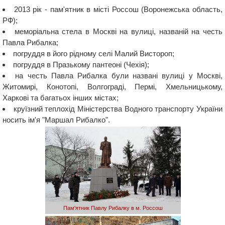
2013 рік - пам'ятник в місті Россош (Воронежська область,
РФ);
меморіальна стела в Москві на вулиці, названій на честь
Павла Рибалка;
погруддя в його рідному селі Малий Вистороп;
погруддя в Празькому пантеоні (Чехія);
на честь Павла Рибалка були названі вулиці у Москві,
Житомирі, Конотопі, Волгограді, Пермі, Хмельницькому,
Харкові та багатьох інших містах;
круїзний теплохід Міністерства Водного транспорту України
носить ім'я "Маршал Рибалко".
Пам'ятник Павлу Рибалку в м. Россош