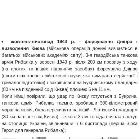
жовтень-листопад 1943 р. - форсування Дніпра і
визволення Києва
(військова операція донині вивчається в
багатьох військових академіях світу). 3-я гвардійська танкова
армія Рибалка у вересні 1943 р. після 200 км прориву з ходу
(на плотах та інших підручних засобах) форсувала Дніпро
(проти всіх канонів військової науки, яка вимагала серйозної і
тривалої підготовки) і закріпилася на Букринському плацдармі
(80 км на південний схід Києва) площею 6 на 11 км.
Коли німці повірили, що удар по Києву готується з Букрина,
танкова армія Рибалка таємно, зробивши 300-кілометровий
марш на північ, була перекинута на іншій - Лютізький плацдарм
(30 км на північ від Києва), з якого 3 листопада почала наступ
на столицю України, звільнивши її 6 листопада (перша Зірка
Героя для генерала Рибалка);