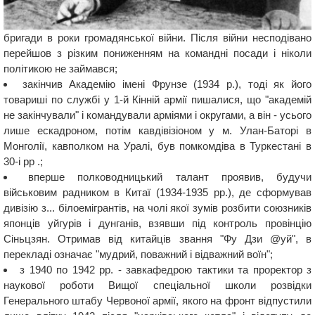
бригади в роки громадянської війни. Після війни несподівано
перейшов з різким пониженням на командні посади і ніколи
політикою не займався;
закінчив Академію імені Фрунзе (1934 р.), тоді як його
товариші по службі у 1-й Кінній армії пишалися, що "академій
не закінчували" і командували арміями і округами, а він - усього
лише ескадроном, потім кавдівізіоном у м. Улан-Баторі в
Монголії, кавполком на Уралі, був помкомдіва в Туркестані в
30-і рр .;
вперше полководницький талант проявив, будучи
військовим радником в Китаї (1934-1935 рр.), де сформував
дивізію з... білоемігрантів, на чолі якої зумів розбити союзників
японців уйгурів і дунганів, взявши під контроль провінцію
Сіньцзян. Отримав від китайців звання "Фу Дзи @уй", в
перекладі означає "мудрий, поважний і відважний воїн";
з 1940 по 1942 рр. - завкафедрою тактики та проректор з
наукової роботи Вищої спеціальної школи розвідки
Генерального штабу Червоної армії, якого на фронт відпустили