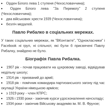
Орден Білого лева 1 ступеня (Чехословаччина);
Орден Білого лева "За Перемогу" 2 ступеня
(Чехословаччина);
два військових хрести 1939 (Чехословаччина);
безліч медалей.
Павло Рибалко в соціальних мережах.
У таких соціальних мережах, як "ВКонтакте", "Однокласники" і
Facebook ні груп, ні спільнот, які були б присвячені Павлу
Рибалку, знайдено не було.
Біографія Павла Рибалка.
1907 рік - почав працювати на цукровому заводі, відвідував
недільну школу;
1914 рік - призваний до армії;
1918 рік - помічник командира партизанського загону під час
окупації України німецькою армією;
з 1919 року - член КПРС;
1926 і 1930 роки - закінчив курси удосконалення начскладу;
1934 роки - закінчив Військову академію ім. М. В. Фрунзе;