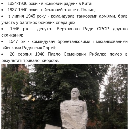
1934-1936 роки - військовий радник в Китаї;
1937-1940 роки - військовий аташе в Польщі;
з липня 1945 року - командував танковими арміями, брав
участь у багатьох бойових операціях;
1946 рік - депутат Верховного Ради СРСР другого
скликання;
1947 рік - командувач бронетанковими і механізованими
військами Радянської армії;
28 серпня 1948 Павло Семенович Рибалко помер в
результаті тривалої хвороби.