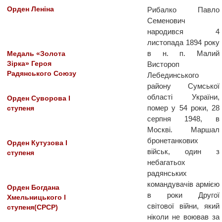
Орден Леніна
Рибалко Павло
Семенович
народився 4
листопада 1894 року
в н. п. Малий
Медаль «Золота
Зірка» Героя
Вистороп
Радянського Союзу
Лебединського
району Сумської
області України,
Орден Суворова I
помер у 54 роки, 28
ступеня
серпня 1948, в
Москві. Маршал
бронетанкових
Орден Кутузова I
військ, один з
ступеня
небагатьох
радянських
командувачів армією
Орден Богдана
в роки Другої
Хмельницького І
світової війни, який
ступеня(СРСР)
ніколи не воював за