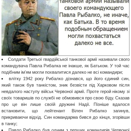
Солдати Третьої гвардійської танкової армії називали свого
командувача Павла Рибалка не інакше, як Батьком. У той час
подібним ім'ям могли похвалитися далеко не всі командири;
влітку 1942 року Рибалко дізнався, що його єдиний син,
який також був танкістом, зник безвісти під Харковом після
невдалого наступу військ Червоної армії. Проте герой нікому зі
своїх товаришів по службі не обмовився про свою біду. Сказав
про це він лише своїй дружині Надії. Пізніше вдалося
встановити, що лейтенант Вілен Рибалко загинув,
прикриваючи відхід. Син командарма бився до кінця, згорівши
в танку;
Павло Рибалко був одним з перших командирів Червоної