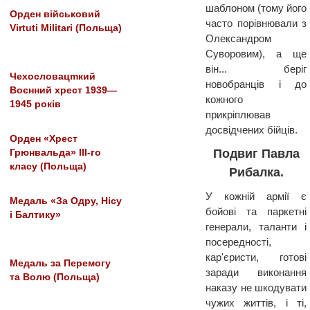
шаблоном (тому його
Орден військовий
часто порівнювали з
Virtuti Militari (Польща)
Олександром
Суворовим), а ще
він... беріг
Чехословацmкий
новобранців і до
Воєнний хрест 1939—
кожного
1945 років
прикріплював
досвідчених бійців.
Орден «Хрест
Подвиг Павла
Грюнвальда» III-го
класу (Польща)
Рибалка.
У кожній армії є
Медаль «За Одру, Нісу
бойові та паркетні
і Балтику»
генерали, таланти і
посередності,
кар'єристи, готові
Медаль за Перемогу
заради виконання
та Волю (Польща)
наказу не шкодувати
чужих життів, і ті,