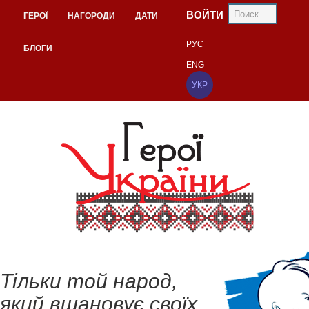
ВОЙТИ
ГЕРОЇ
НАГОРОДИ
ДАТИ
РУС
БЛОГИ
ENG
УКР
Тільки той народ,
який вшановує своїх