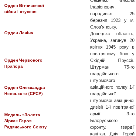
Семейко Микола
Орден Вітчизняної
Іларіонович,
війни І ступеня
народився 25
березня 1923 у м.
Слов'янську,
Орден Леніна
Донецька область,
Україна, загинув 20
квітня 1945 року в
повітряному бою у
Східній Пруссії.
Орден Червоного
Прапора
Штурман 75-го
гвардійського
штурмового
авіаційного полку 1-ї
Орден Олександра
гвардійської
Невського (СРСР)
штурмової авіаційної
дивізії 1-ї повітряної
армії 3-го
Медаль «Золота
Білоруського
Зірка» Героя
фронту, гвардії
Радянського Союзу
капітан. Двічі Герой