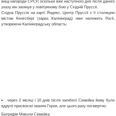
вищі нагороди СРСР, оскільки вже наступного дня після даного
указу він загинув у повітряному бою у Східній Пруссії.
Східна Пруссія на карті Яндекс. Центр Пруссії з її столицею
містом Кенігсберг (зараз Калінінград) нині належить Росії,
утворюючи Калінінградську область;
через 2 місяці і 10 днів після загибелі Семейка йому було
вдруге присвоєно звання Героя, але цього разу посмертно.
Біографія Миколи Семейка.