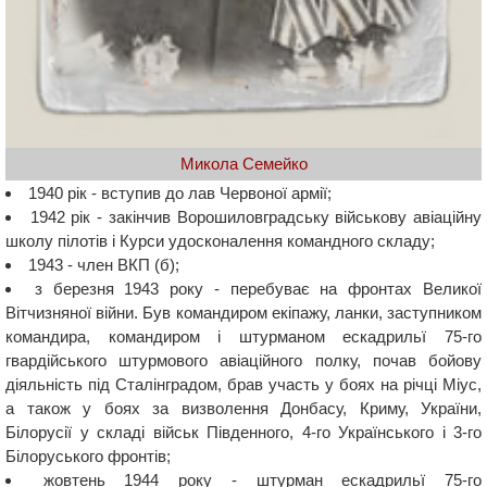
Микола Семейко
1940 рік - вступив до лав Червоної армії;
1942 рік - закінчив Ворошиловградську військову авіаційну
школу пілотів і Курси удосконалення командного складу;
1943 - член ВКП (б);
з березня 1943 року - перебуває на фронтах Великої
Вітчизняної війни. Був командиром екіпажу, ланки, заступником
командира, командиром і штурманом ескадрильї 75-го
гвардійського штурмового авіаційного полку, почав бойову
діяльність під Сталінградом, брав участь у боях на річці Міус,
а також у боях за визволення Донбасу, Криму, України,
Білорусії у складі військ Південного, 4-го Українського і 3-го
Білоруського фронтів;
жовтень 1944 року - штурман ескадрильї 75-го