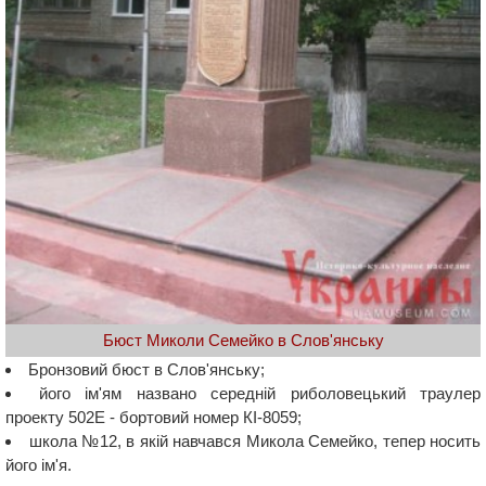
Бюст Миколи Семейко в Слов'янську
Бронзовий бюст в Слов'янську;
його ім'ям названо середній риболовецький траулер
проекту 502Е - бортовий номер КІ-8059;
школа №12, в якій навчався Микола Семейко, тепер носить
його ім'я.