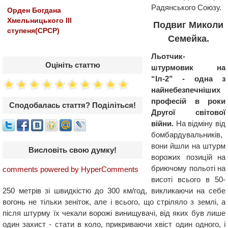
Радянського Союзу.
Орден Богдана
Хмельницького ІІІ
Подвиг Миколи
ступеня(СРСР)
Семейка.
Льотчик-
Оцініть статтю
штурмовик на
“Іл-2” - одна з
найнебезпечніших
професій в роки
Сподобалась стаття? Поділіться!
Другої світової
війни.
На відміну від
бомбардувальників,
вони йшли на штурм
Висловіть свою думку!
ворожих позицій на
бриючому польоті на
comments powered by HyperComments
висоті всього в 50-
250 метрів зі швидкістю до 300 км/год, викликаючи на себе
вогонь не тільки зеніток, але і всього, що стріляло з землі, а
після штурму їх чекали ворожі винищувачі, від яких був лише
один захист - стати в коло, прикриваючи хвіст один одного, і