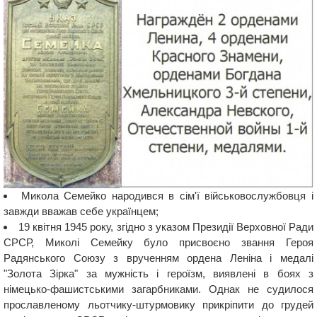
Микола Семейко народився в сім'ї військовослужбовця і
завжди вважав себе українцем;
19 квітня 1945 року, згідно з указом Президії Верховної Ради
СРСР, Миколі Семейку було присвоєно звання Героя
Радянського Союзу з врученням ордена Леніна і медалі
"Золота Зірка" за мужність і героїзм, виявлені в боях з
німецько-фашистськими загарбниками. Однак не судилося
прославленому льотчику-штурмовику прикріпити до грудей