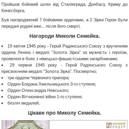
Пройшов бойовий шлях від Сталінграда, Донбасу, Криму до
Кенігсберга.
Був нагороджений 7 бойовими орденами, а 2 Зірки Героя були
передані родині вже... після його смерті.
Нагороди Миколи Семейка.
19 квітня 1945 року - Герой Радянського Союзу з врученням
ордена Леніна і медалі "Золота Зірка" за мужність і героїзм,
проявлені в боях з німецько-фашистськими загарбниками;
29 червня 1945 року - Герой Радянського Союзу з
присвоєнням медалі "Золота Зірка". Посмертно;
три ордени Червоного прапора;
Орден Богдана Хмельницького 3-го ступеня;
Орден Олександра Невського;
Орден Вітчизняної війни 1-го ступеня;
безліч медалей.
Цікаве про Миколу Семейка.