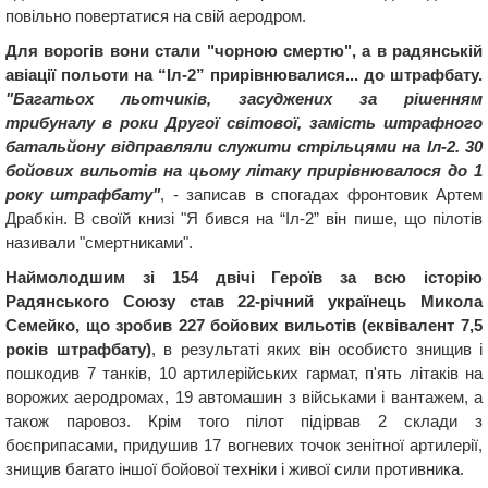
повільно повертатися на свій аеродром.
Для ворогів вони стали "чорною смертю", а в радянській
авіації польоти на “Іл-2” прирівнювалися... до штрафбату.
"Багатьох льотчиків, засуджених за рішенням
трибуналу в роки Другої світової, замість штрафного
батальйону відправляли служити стрільцями на Іл-2. 30
бойових вильотів на цьому літаку прирівнювалося до 1
року штрафбату"
, - записав в спогадах фронтовик Артем
Драбкін. В своїй книзі "Я бився на “Іл-2” він пише, що пілотів
називали "смертниками".
Наймолодшим зі 154 двічі Героїв за всю історію
Радянського Союзу став 22-річний українець Микола
Семейко, що зробив 227 бойових вильотів (еквівалент 7,5
років штрафбату)
, в результаті яких він особисто знищив і
пошкодив 7 танків, 10 артилерійських гармат, п'ять літаків на
ворожих аеродромах, 19 автомашин з військами і вантажем, а
також паровоз. Крім того пілот підірвав 2 склади з
боєприпасами, придушив 17 вогневих точок зенітної артилерії,
знищив багато іншої бойової техніки і живої сили противника.