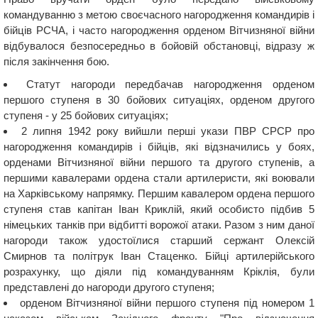
командуванню з метою своєчасного нагородження командирів і
бійців РСЧА, і часто нагородження орденом Вітчизняної війни
відбувалося безпосередньо в бойовій обстановці, відразу ж
після закінчення бою.
Статут нагороди передбачав нагородження орденом
першого ступеня в 30 бойових ситуаціях, орденом другого
ступеня - у 25 бойових ситуаціях;
2 липня 1942 року вийшли перші укази ПВР СРСР про
нагородження командирів і бійців, які відзначились у боях,
орденами Вітчизняної війни першого та другого ступенів, а
першими кавалерами ордена стали артилеристи, які воювали
на Харківському напрямку. Першим кавалером ордена першого
ступеня став капітан Іван Криклій, який особисто підбив 5
німецьких танків при відбитті ворожої атаки. Разом з ним даної
нагороди також удостоїлися старший сержант Олексій
Смирнов та політрук Іван Стаценко. Бійці артилерійського
розрахунку, що діяли під командуванням Кріклія, були
представлені до нагороди другого ступеня;
орденом Вітчизняної війни першого ступеня під номером 1