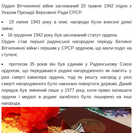
Орден Вітчизняної війни заснований 20 травня 1942 згідно з
Указом Президії Верховної Ради СРСР.
19 липня 1943 року в опис нагороди були внесені деякі
зміни;
16 грудення 1942 року був заснований статут ордена.
Орден став першої радянської нагородою періоду Великої
Вітчизняної війни і першим у СРСР орденом, що мали поділ на
ступені;
протягом 35 років він був єдиним у Радянському Союзі
орденом, що передавався родині нагородженого як пам'ять у
разі смерті кавалера ордена, тоді як решту нагород у разі
смерті нагородженого було наказано повертати державі. Даний
порядок був змінений лише у 1977 році, коли право залишати
ордени і медалі в родині загиблого було поширено на інші
нагороди.