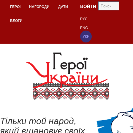
ВОЙТИ
ГЕРОЇ
НАГОРОДИ
ДАТИ
РУС
БЛОГИ
ENG
УКР
Тільки той народ,
який вшановує своїх