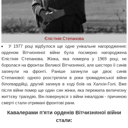
Єпістінія Степанова
У 1977 році відбулося ще одне унікальне нагородження:
орденом Вітчизняної війни була посмерно нагороджена
Єпістінія Степанова. Жінка, яка померла у 1969 році, не
боролася на фронтах Великої Вітчизняної, але шестеро її синів
загинули на фронті. Раніше загинули ще двоє синів
Степанової: одного розстріляли в роки громадянської війни
білогвардійці, другий загинув в ході боїв на Халхін-Голі. Вже
після війни помер ще один син жінки, яка пережила величезну
життєву трагедію. Він повернувся з війни інвалідом - причиною
смерті стали отримані фронтові рани.
Кавалерами п'яти орденів Вітчизняної війни
стали: