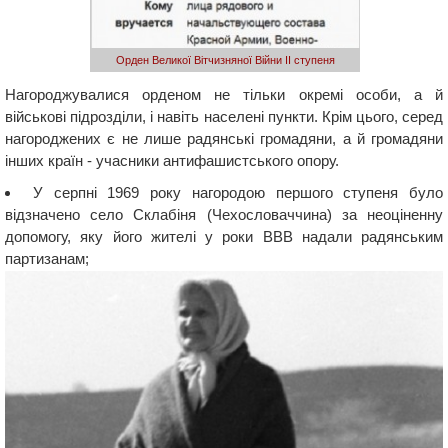
Орден Великої Вітчизняної Війни ІІ ступеня
Нагороджувалися орденом не тільки окремі особи, а й
військові підрозділи, і навіть населені пункти. Крім цього, серед
нагороджених є не лише радянські громадяни, а й громадяни
інших країн - учасники антифашистського опору.
У серпні 1969 року нагородою першого ступеня було
відзначено село Склабіня (Чехословаччина) за неоціненну
допомогу, яку його жителі у роки ВВВ надали радянським
партизанам;