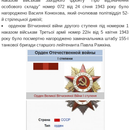
наказом військам Західного фронту "Про відзначення
особового складу" номер 072 від 24 січня 1943 року було
нагороджено Василя Конюхова, який очолював політвідділ 52-
й стрілецької дивізії;
орденом Вітчизняної війни другого ступеня під номером 1
наказом військам Третьої армії номер 22/н від 5 квітня 1943
року було посмертно нагороджено замначальника штабу 155-ї
танкової бригади старшого лейтенанта Павла Ражкіна.
Орден Великої Вітчизняної Війни І ступеня