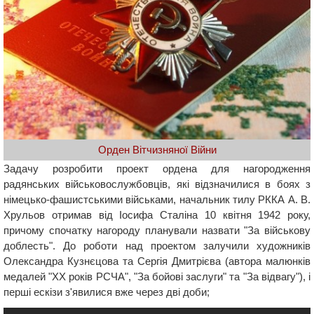
Орден Вітчизняної Війни
Задачу розробити проект ордена для нагородження
радянських військовослужбовців, які відзначилися в боях з
німецько-фашистськими військами, начальник тилу РККА А. В.
Хрульов отримав від Іосифа Сталіна 10 квітня 1942 року,
причому спочатку нагороду планували назвати "За військову
доблесть". До роботи над проектом залучили художників
Олександра Кузнєцова та Сергія Дмитрієва (автора малюнків
медалей "ХХ років РСЧА", "За бойові заслуги" та "За відвагу"), і
перші ескізи з'явилися вже через дві доби;