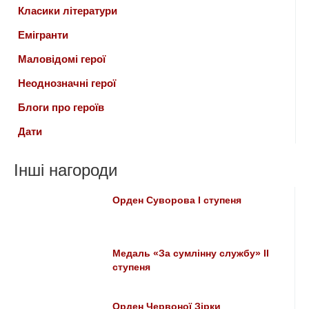
Класики літератури
Емігранти
Маловідомі герої
Неоднозначні герої
Блоги про героїв
Дати
Інші нагороди
Орден Суворова I ступеня
Медаль «За сумлінну службу» II
ступеня
Орден Червоної Зірки