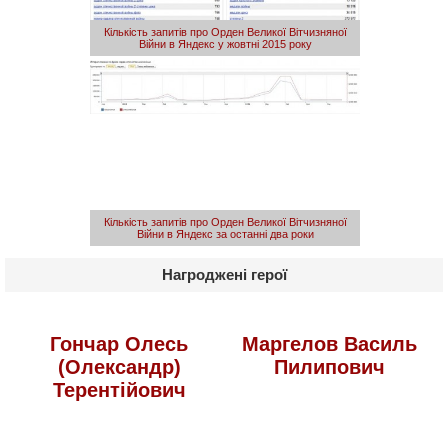
Кількість запитів про Орден Великої Вітчизняної
Війни в Яндекс у жовтні 2015 року
Кількість запитів про Орден Великої Вітчизняної
Війни в Яндекс за останні два роки
Нагроджені герої
Гончар Олесь
Маргелов Василь
(Олександр)
Пилипович
Терентійович