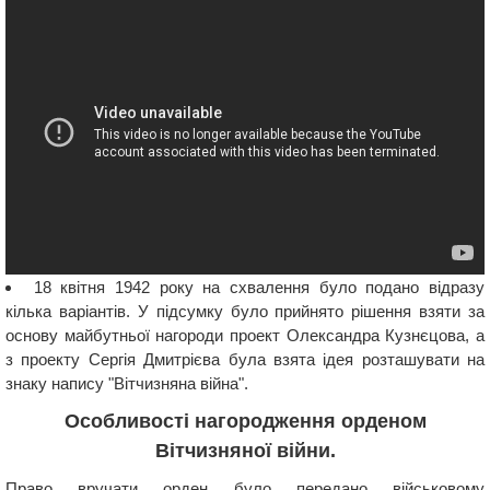
18 квітня 1942 року на схвалення було подано відразу
кілька варіантів. У підсумку було прийнято рішення взяти за
основу майбутньої нагороди проект Олександра Кузнєцова, а
з проекту Сергія Дмитрієва була взята ідея розташувати на
знаку напису "Вітчизняна війна".
Особливості нагородження орденом
Вітчизняної війни.
Право вручати орден було передано військовому