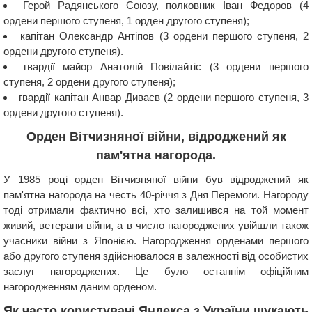
Герой Радянського Союзу, полковник Іван Федоров (4
ордени першого ступеня, 1 орден другого ступеня);
капітан Олександр Антіпов (3 ордени першого ступеня, 2
ордени другого ступеня).
гвардії майор Анатолій Повілайтіс (3 ордени першого
ступеня, 2 ордени другого ступеня);
гвардії капітан Анвар Диваєв (2 ордени першого ступеня, 3
ордени другого ступеня).
Орден Вітчизняної війни, відроджений як
пам'ятна нагорода.
У 1985 році орден Вітчизняної війни був відроджений як
пам'ятна нагорода на честь 40-річчя з Дня Перемоги. Нагороду
тоді отримали фактично всі, хто залишився на той момент
живий, ветерани війни, а в число нагороджених увійшли також
учасники війни з Японією. Нагородження орденами першого
або другого ступеня здійснювалося в залежності від особистих
заслуг нагороджених. Це було останнім офіційним
нагородженням даним орденом.
Як часто користувачі Яндекса з України шукають