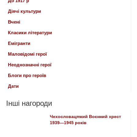
До 1917 р
Діячі культури
Вчені
Класики літератури
Емігранти
Маловідомі герої
Неоднозначні герої
Блоги про героїв
Дати
Інші нагороди
Чехословацmкий Воєнний хрест
1939—1945 років