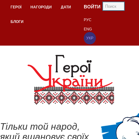
ВОЙТИ
ГЕРОЇ
НАГОРОДИ
ДАТИ
РУС
БЛОГИ
ENG
УКР
Тільки той народ,
який вшановує своїх