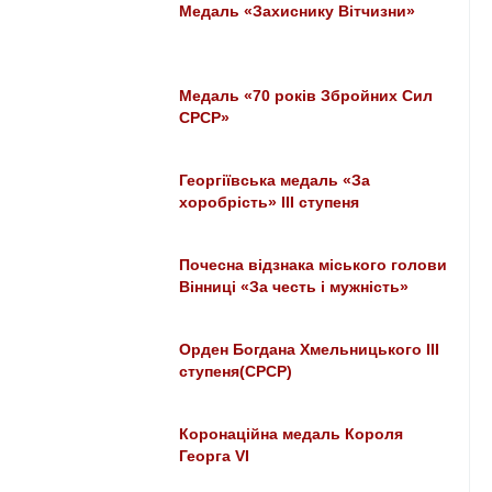
Медаль «Захиснику Вітчизни»
Медаль «70 років Збройних Сил
СРСР»
Георгіївська медаль «За
хоробрість» III ступеня
Почесна відзнака міського голови
Вінниці «За честь і мужність»
Орден Богдана Хмельницького ІІІ
ступеня(СРСР)
Коронаційна медаль Короля
Георга VI