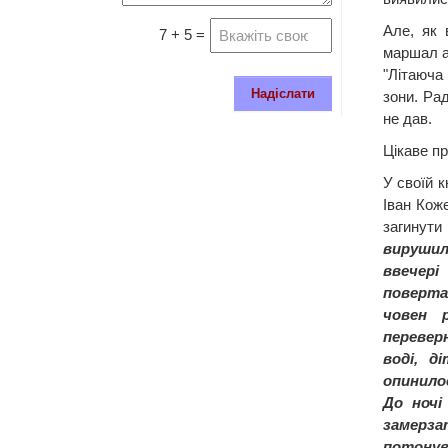
Але, як 
7 + 5 =
маршал а
"Літаюча
Надіслати
зони. Рад
не дав.
Цікаве п
У своїй к
Іван Коже
загинути
вирушили
ввече
поверта
човен р
перевер
воді, д
опинилос
До ночі
замерза
потонув