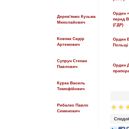
Орден «
Дерев'янко Кузьма
перед В
Миколайович
(ГДР)
Ковпак Сидір
Орден 
Артемович
Польщі
Супрун Степан
Орден 
Павлович
прапора 
Курка Василь
Тимофійович
Рибалко Павло
Семенович
Сподоб