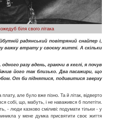
Кожедуб біля свого літака
йбутній радянський повітряний снайпер і,
шу важку втрату у своєму житті. А скільки
.. одного разу вдень, граючи в кеглі, я почув
бачив його так близько. Два пасажири, що
орбом. От би піднятися, подивитися зверху
плату, але було вже пізно. Та й літак, відверто
вся собі, що, мабуть, і не наважився б полетіти.
ь, - люди казково сміливі: подумати тільки - у
е виникла у мене думка присвятити своє життя