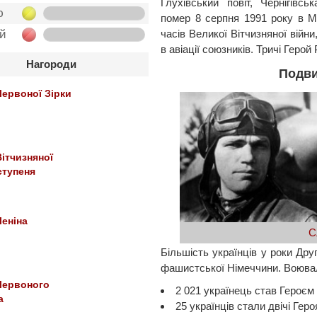
Глухівський повіт, Чернігівсь
ю
помер 8 серпня 1991 року в Мо
ой
часів Великої Вітчизняної вій
в авіації союзників. Тричі Геро
Нагороди
Подви
ервоної Зірки
ітчизняної
 ступеня
еніна
С
Більшість українців у роки Дру
фашистської Німеччини. Воювали
Червоного
2 021 українець став Героєм
а
25 українців стали двічі Геро