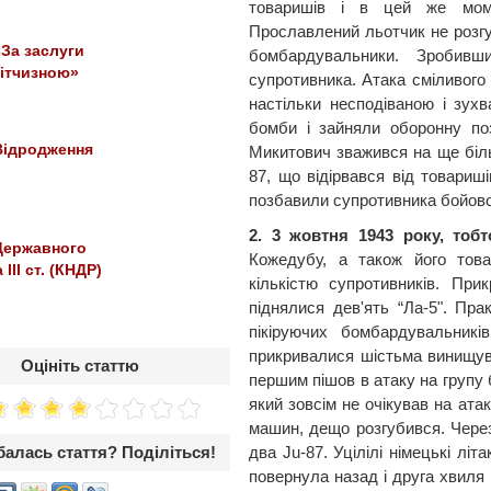
товаришів і в цей же моме
Прославлений льотчик не розгуб
За заслуги
бомбардувальники. Зробивш
ітчизною»
супротивника. Атака сміливого
настільки несподіваною і зух
бомби і зайняли оборонну поз
Відродження
Микитович зважився на ще більш
87, що відірвався від товариші
позбавили супротивника бойово
2. 3 жовтня 1943 року, тоб
Державного
Кожедубу, а також його тов
III ст. (КНДР)
кількістю супротивників. Пр
піднялися дев'ять “Ла-5". Пра
пікіруючих бомбардувальників
прикривалися шістьма винищува
Оцініть статтю
першим пішов в атаку на групу
який зовсім не очікував на атак
машин, дещо розгубився. Через
два Ju-87. Уцілілі німецькі літ
алась стаття? Поділіться!
повернула назад і друга хвиля