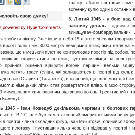
крапку в битві поставив саме
вогненну кулю один з останніх
исловіть свою думку!
3. Лютий 1945 - у бою над
важливу деталь
- одним з пе
 powered by HyperComments
винищувач-бомбардувальник
я зробити нікому. Злетівши в небо 19 лютого зі своїм товари
а висоті більш ніж 3000 метрів невідомий літак, який летів на 
уважив, що німецький пілот не контролював простір під собою, 
 вирішив скористатися льотчик, зустрівши німця на перехрес
ко прийняв рішення відкрити вогонь першим, вельми зди
ника летять траси (сліди, які залишаються в повітрі від куль):
адно лаю Старика (Титаренка); впевнений, що план моїх дій без
омогли: німецький літак став розвертатися вліво, в мою сторону
 З мимовільним хвилюванням відкриваю вогонь. І реактивний літа
ю Кожедуб.
нь 1945 - Іван Кожедуб декількома чергами з бортових га
ського "В-17", але був сам атакований американськими винищувач
 в повітрі кілька складних фігур, Іван Микитович опинився збок
щого пілотажу і пустивши кілька черг, він підірвав у повітрі і 
я "Мустангами" Військово-повітряних сил США.