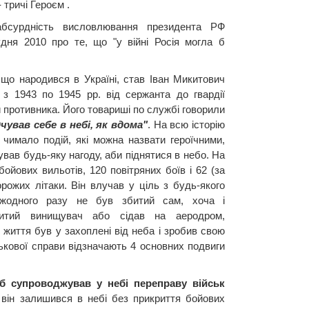
 тричі Героєм .
сурдність висловлювання президента РФ
дня 2010 про те, що "у війні Росія могла б
що народився в Україні, став Іван Микитович
з 1943 по 1945 рр. від сержанта до гвардії
и противника. Його товариші по службі говорили
чував себе в небі, як вдома"
. На всю історію
чимало подій, які можна назвати героїчними,
ував будь-яку нагоду, аби піднятися в небо. На
ойових вильотів, 120 повітряних боїв і 62 (за
рожих літаки. Він влучав у ціль з будь-якого
 жодного разу не був збитий сам, хоча і
битий винищувач або сідав на аеродром,
життя був у захоплені від неба і зробив свою
ськової справи відзначають 4 основних подвиги
уб супроводжував у небі переправу військ
він залишився в небі без прикриття бойових