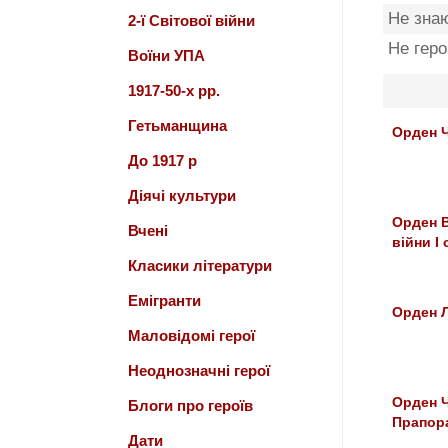
Не зна
2-ї Світової війни
Не гер
Воїни УПА
1917-50-х рр.
Гетьманщина
Орден Ч
До 1917 р
Діячі культури
Орден В
Вчені
війни І
Класики літератури
Емігранти
Орден Л
Маловідомі герої
Неоднозначні герої
Орден 
Блоги про героїв
Прапор
Дати