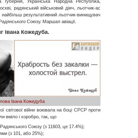
ка губернія, Українська Народна Республіка,
скві, радянський військовий діяч, льотчик-ас
ни, найбільш результативний льотчик-винищувач
й Радянського Союзу. Маршал авіації.
г Івана Кожедуба.
лова Івана Кожедуба
гої світової війни воювала на боці СРСР проти
 вміло і хоробро, так, що
 Радянського Союзу (з 11603, це 17.4%);
ями (з 101, або 25%);