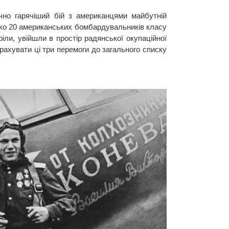
чно гарячіший бій з американцями майбутній
зько 20 американських бомбардувальників класу
іли, увійшли в простір радянської окупаційної
арахувати ці три перемоги до загального списку