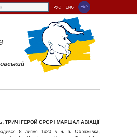
УКР
РУС
ENG
е
совський
Ь, ТРИЧІ ГЕРОЙ СРСР І МАРШАЛ АВІАЦІЇ
одився 8 липня 1920 в н. п. Ображіївка,