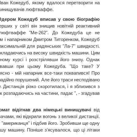
 Іван Кожедуб, якому вдалося перетворити на
 винищувачів люфтваффе.
 Одером Кожедуб вписав у свою біографію
рших у світі він знищив новітній реактивний
 люфтваффе "Me-262". До Кожедуба це не
шем і напарником Дмитром Титоренком, Кожедуб
максимальній для радянських "Ла-7" швидкості.
покладаючись на високу швидкість машини. Цим
ному курсі і розстрілявши його знизу. Однак
вувавши при цьому Кожедуба. "Що таке? У
 ясно - мій напарник все-таки поквапився! Про
надійно порушений. Але його траси несподівано
. Дистанція різко скоротилася, і я зблизився з
к розпадаючись на частини, падає ", - згадував
рмат відігнав два німецькі винищувачі
від
ами, які відкрили вогонь з великої дистанції.
у "американця" і підбив його. Зробивши ще одну
іншу машину. Пізніше з'ясувалося, що ці літаки