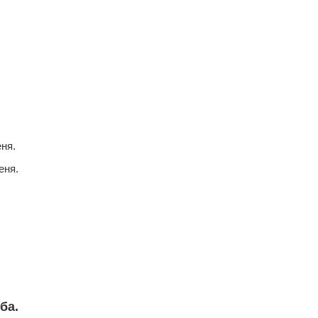
ня.
еня.
ба.