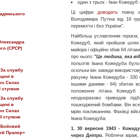
один з трьох - Іван Кожедуб -
Ці цифри
доводять
повну аб
адянського
Володимира Путіна від 16 гру
перемогти і без України".
Найбільш уславленим героєм, 
Олександра
Кожедуб, який пройшов шлях 
го (СРСР)
майора і офіційно збив 64 літак
про нього:
"Це людина, яка від
польотів Івана Кожедуба було 
оскільки він завжди використов
«За службу
щині в
рахунку Івана Кожедуба - 330 б
их Силах
іншими даними - 64) збитих во
I ступеня
положення літака. Кожедуб
неодноразово приводив під
«За службу
пошкоджений бомбами. Він все 
щині в
их Силах
мрію покликанням. Фахівці вій
II ступеня
Івана Кожедуба:
«Бойовий
1. 30 вересня 1943 - Кожед
ий Прапор»
через Дніпро.
Роблячи віраж, 