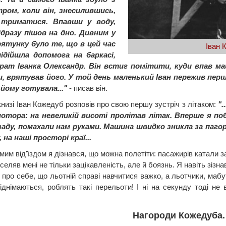
тром, коли він, знесилившись,
 триматися. Впавши у воду,
ідразу пішов на дно. Дивним у
рятунку було те, що в цей час
Іван 
підійшла допомога на баркасі,
брат Іванка Олександр. Він встиг помітити, куди впав ма
и, врятував його. У той день маленький Іван пережив пер
йому готувала..."
- писав він.
книзі Іван Кожедуб розповів про свою першу зустріч з літаком:
".
мотора: на невеликій висоті пролітав літак. Вперше я по
ззаду, помахали нам руками. Машина швидко зникла за паг
, на наші просторі краї...
им від'їздом я дізнався, що можна полетіти: пасажирів катали за 
селяв мені не тільки зацікавленість, але й боязнь. Я навіть зізна
 про себе, що льотній справі навчитися важко, а льотчики, мабут
піднімаються, роблять такі перельоти! І ні на секунду тоді н
Нагороди Кожедуба.