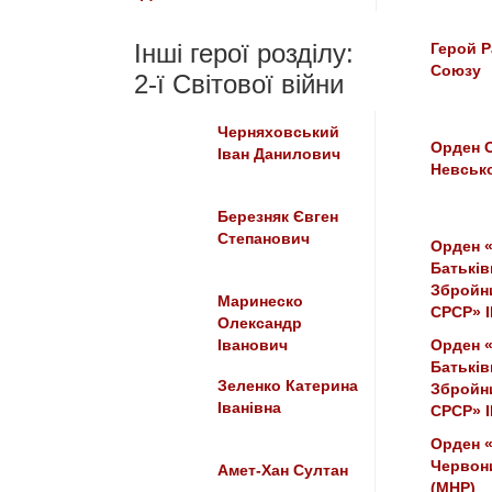
Інші герої розділу:
Герой Р
Союзу
2-ї Світової війни
Черняховський
Орден 
Іван Данилович
Невсько
Березняк Євген
Степанович
Орден 
Батьків
Збройн
Маринеско
СРСР» I
Олександр
Іванович
Орден 
Батьків
Зеленко Катерина
Збройн
Іванівна
СРСР» I
Орден 
Червон
Амет-Хан Султан
(МНР)