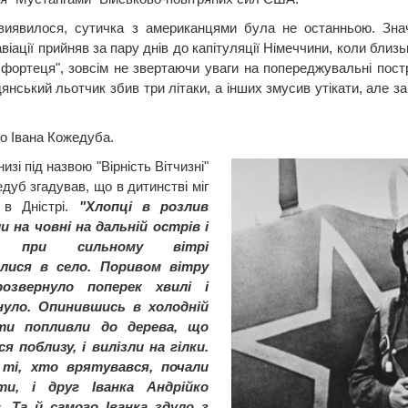
виявилося, сутичка з американцями була не останньою. Зна
віації прийняв за пару днів до капітуляції Німеччини, коли бли
 фортеця", зовсім не звертаючи уваги на попереджувальні постр
янський льотчик збив три літаки, а інших змусив утікати, але з
ро Івана Кожедуба.
низі під назвою "Вірність Вітчизні"
дуб згадував, що в дитинстві міг
 в Дністрі.
"Хлопці в розлив
 на човні на дальній острів і
рі при сильному вітрі
лися в село. Поривом вітру
озвернуло поперек хвилі і
нуло. Опинившись в холодній
іти попливли до дерева, що
я поблизу, і вилізли на гілки.
 ті, хто врятувався, почали
ти, і друг Іванка Андрійко
. Та й самого Іванка здуло з