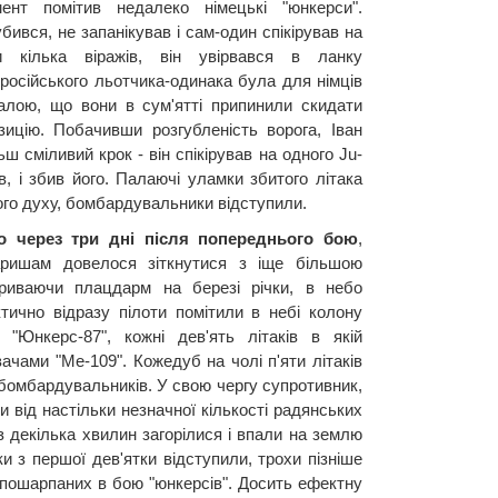
нт помітив недалеко німецькі "юнкерси".
ився, не запанікував і сам-один спікірував на
и кілька віражів, він увірвався в ланку
 російського льотчика-одинака була для німців
валою, що вони в сум'ятті припинили скидати
ицію. Побачивши розгубленість ворога, Іван
 сміливий крок - він спікірував на одного Ju-
в, і збив його. Палаючі уламки збитого літака
го духу, бомбардувальники відступили.
то через три дні після попереднього бою
,
аришам довелося зіткнутися з іще більшою
икриваючи плацдарм на березі річки, в небо
ктично відразу пілоти помітили в небі колону
 "Юнкерс-87", кожні дев'ять літаків в якій
чами "Ме-109". Кожедуб на чолі п'яти літаків
 бомбардувальників. У свою чергу супротивник,
и від настільки незначної кількості радянських
 декілька хвилин загорілися і впали на землю
аки з першої дев'ятки відступили, трохи пізніше
 пошарпаних в бою "юнкерсів". Досить ефектну