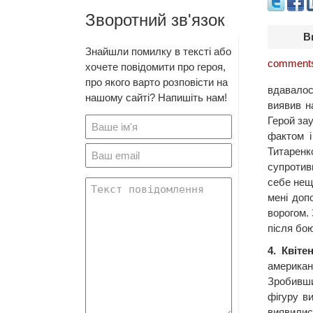
Зворотний зв'язок
В
Знайшли помилку в тексті або
comments
хочете повідомити про героя,
про якого варто розповісти на
вдавалос
нашому сайті? Напишіть нам!
виявив н
Герой за
фактом і
Титарен
супротив
себе нещ
мені доп
ворогом.
після бо
4. Квіте
американ
Зробивши
фігуру ви
виявилис