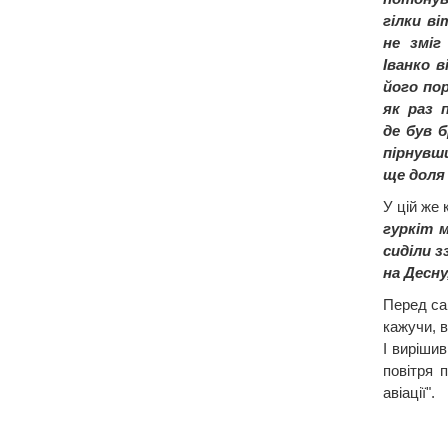
гілки ві
не зміг
Іванко в
його по
як раз 
де був 
пірнувш
ще доля 
У цій же 
гуркіт 
сиділи 
на Десну
Перед сам
кажучи, в
І вирішив
повітря 
авіації".