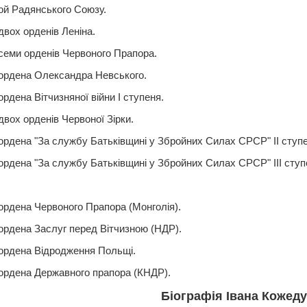
рой Радянського Союзу.
двох орденів Леніна.
семи орденів Червоного Прапора.
ордена Олександра Невського.
рдена Вітчизняної війни I ступеня.
вох орденів Червоної Зірки.
ордена "За службу Батьківщині у Збройних Силах СРСР" II ступе
ордена "За службу Батьківщині у Збройних Силах СРСР" III ступ
:
ордена Червоного Прапора (Монголія).
ордена Заслуг перед Вітчизною (НДР).
ордена Відродження Польщі.
ордена Державного прапора (КНДР).
Біографія Івана Кожеду