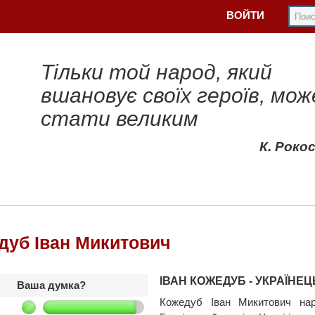
ВОЙТИ
Тільки той народ, який
вшановує своїх героїв, мож
стати великим
К. Роко
дуб Іван Микитович
ІВАН КОЖЕДУБ - УКРАЇНЕЦ
Ваша думка?
Кожедуб Іван Микитович нар