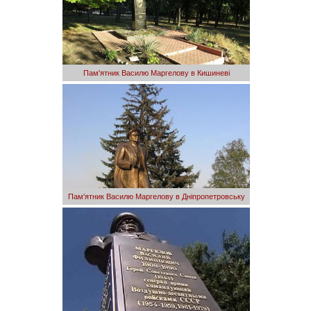
Пам'ятник Василю Маргелову в Кишиневі
Пам'ятник Василю Маргелову в Дніпропетровську