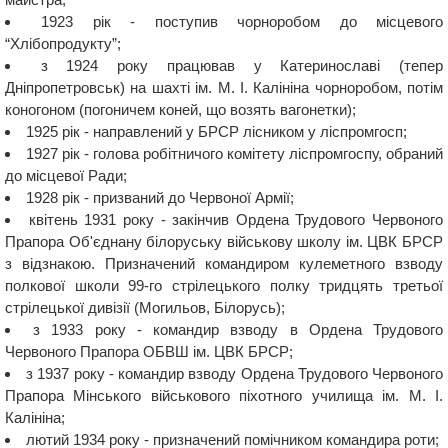
1923 рік - поступив чорноробом до місцевого
“Хлібопродукту”;
з 1924 року працював у Катеринославі (тепер
Дніпропетровськ) на шахті ім. М. І. Калініна чорноробом, потім
коногоном (погоничем коней, що возять вагонетки);
1925 рік - направлений у БРСР лісником у ліспромгосп;
1927 рік - голова робітничого комітету ліспромгоспу, обраний
до місцевої Ради;
1928 рік - призваний до Червоної Армії;
квітень 1931 року - закінчив Ордена Трудового Червоного
Прапора Об'єднану білоруську військову школу ім. ЦВК БРСР
з відзнакою. Призначений командиром кулеметного взводу
полкової школи 99-го стрілецького полку тридцять третьої
стрілецької дивізії (Могильов, Білорусь);
з 1933 року - командир взводу в Ордена Трудового
Червоного Прапора ОБВШ ім. ЦВК БРСР;
з 1937 року - командир взводу Ордена Трудового Червоного
Прапора Мінського військового піхотного училища ім. М. І.
Калініна;
лютий 1934 року - призначений помічником командира роти;