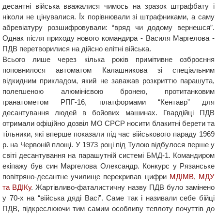
десантні війська вважалися чимось на зразок штрафбату і
ніколи не цінувалися. Їх порівнювали зі штрафниками, а саму
абревіатуру розшифровували: “вряд чи додому вернешся”.
Однак після приходу нового командира - Василя Маргелова -
ПДВ перетворилися на дійсно елітні війська.
Всього лише через кілька років примітивне озброєння
поповнилося автоматом Калашникова зі спеціальним
відкидним прикладом, який не заважав розкриттю парашута,
полегшеною алюмінієвою бронею, протитанковим
гранатометом РПГ-16, платформами “Кентавр” для
десантування людей в бойових машинах. Гвардійці ПДВ
отримали офіційно дозвіл МО СРСР носити блакитні берети та
тільники, які вперше показали під час військового параду 1969
р. на Червоній площі. У 1973 році під Тулою відбулося перше у
світі десантування на парашутній системі БМД-1. Командиром
екіпажу був син Маргелова Олександр. Конкурс у Рязанське
повітряно-десантне училище перекривав цифри
МДІМВ, МДУ
та ВДІКу
. Жартівливо-фаталистичну назву ПДВ було замінено
у 70-х на “війська дяді Васі”. Саме так і називали себе бійці
ПДВ, підкреслюючи тим самим особливу теплоту почуттів до