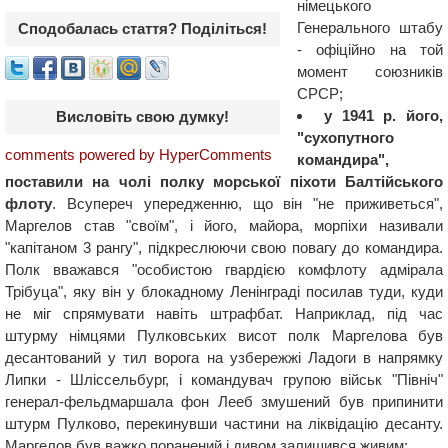
німецького
Генерального штабу
Сподобалась стаття? Поділіться!
- офіційно на той
момент союзників
СРСР;
у 1941 р. його,
Висловіть свою думку!
"сухопутного
comments powered by HyperComments
командира",
поставили на чолі полку морської піхоти Балтійського
флоту
. Всупереч упередженню, що він "не приживеться",
Маргелов став "своїм", і його, майора, морпіхи називали
"капітаном 3 рангу", підкреслюючи свою повагу до командира.
Полк вважався "особистою гвардією комфлоту адмірала
Трібуца", яку він у блокадному Ленінграді посилав туди, куди
не міг спрямувати навіть штрафбат. Наприклад, під час
штурму німцями Пулковських висот полк Маргелова був
десантований у тил ворога на узбережжі Ладоги в напрямку
Липки - Шліссельбург, і командувач групою військ "Північ"
генерал-фельдмаршала фон Лееб змушений був припинити
штурм Пулково, перекинувши частини на ліквідацію десанту.
Маргелов був важко поранений і дивом залишився живим;