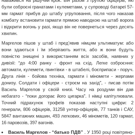
наважився на рішучий крок. Він разом з групою офіцерів, які
були озброєні гранатами і кулеметами, у супроводі батареї 57-
мм гармат прибув до штабу угруповання, після чого наказав
комбату встановити гармати прямою наводкою на штаб ворога
і відкрити вогонь у разі, якщо він не повернеться через десять
хвилин.
Маргелов пішов у штаб і пред'явив німцям ультиматум: або
вони здаються і їм зберігають життя, або ж вони будуть
повністю знищені з використанням всіх засобів, наявних у
дивізії: “до 4:00 ранку - фронт на схід. Легке озброєння:
автомати, кулемети, гвинтівки - в штабелі, боєприпаси - поруч.
Друга лінія - бойова техніка, гармати і міномети - жерлами
донизу. Солдати і офіцери - строєм на захід”, - писав потім
Василь Маргелов у своїй книзі. Часу на роздуми він дав
небагато - “поки догорає його цигарка”. І німці капітулювали.
Точний підрахунок трофеїв показав наступні цифри: 2
генерали, 806 офіцерів, 31258 унтер-офіцерів, 77 танків і САУ,
5847 вантажних машин, 493 легкових, 46 мінометів, 120 гармат,
16 паровозів, 397 вагонів.
Василь Маргелов - “батько ПДВ”
. У 1950 році повітряно-