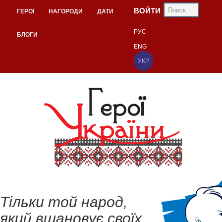
ВОЙТИ
ГЕРОЇ
НАГОРОДИ
ДАТИ
РУС
БЛОГИ
ENG
УКР
Тільки той народ,
який вшановує своїх