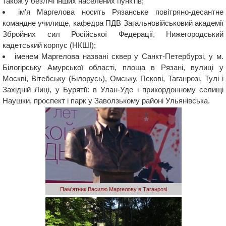
також у безлічі інших населених пунктів;
ім'я Маргелова носить Рязанське повітряно-десантне
командне училище, кафедра ПДВ Загальновійськовий академії
Збройних сил Російської Федерації, Нижегородський
кадетський корпус (НКШІ);
іменем Маргелова названі сквер у Санкт-Петербурзі, у м.
Білогірську Амурської області, площа в Рязані, вулиці у
Москві, Вітебську (Білорусь), Омську, Пскові, Таганрозі, Тулі і
Західній Лиці, у Бурятії: в Улан-Уде і прикордонному селищі
Наушки, проспект і парк у Заволзькому районі Ульянівська.
Пам'ятник Василю Маргелову в Таганрозі