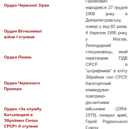
Пилипович
Орден Червоної Зірки
народився 27 грудня
1908 року в
Дніпропетровську,
помер у віці 82 років,
Орден Вітчизняної
4 березня 1990 року,
війни І ступеня
у Москві.
Легендарний
спецназівець, який
Орден Леніна
перетворив ПДВ
СРСР зі
"штрафників" в еліту
Збройних сил СРСР,
Орден Червоного
багаторічний
Прапора
командувач
повітряно-
десантними
військами (1954-
Орден «За службу
Батьківщині в
1979), генерал армії,
Збройних Силах
Герой Радянського
СРСР» II ступеня
Союзу.