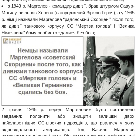
з 1943 р. Маргелов - командир дивізії, брав штурмом Савур-
Могилу, звільняв Херсон (нагороджений Зіркою Героя), а у 1945
р. німці називали Маргелова “радянський Скорцені” після того,
як дивізії танкового корпусу СС “Мертва голова” і “Велика
Німеччина” йому особисто здалися без бою;
2 травня 1945 р. перед Маргеловим було поставлено
завдання: полонити або знищити залишки двох
найславетніших СС-ывских підрозділів, що рвалися у зону
відповідальності американців. Тоді Василь Маргелов