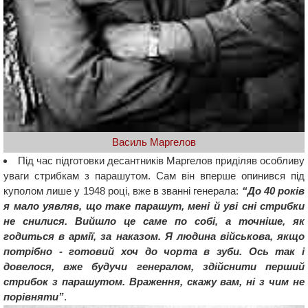
Василь Маргелов
Під час підготовки десантників Маргелов приділяв особливу
уваги стрибкам з парашутом. Сам він вперше опинився під
куполом лише у 1948 році, вже в званні генерала:
“До 40 років
я мало уявляв, що таке парашут, мені й уві сні стрибки
не снилися. Вийшло це саме по собі, а точніше, як
годиться в армії, за наказом. Я людина військова, якщо
потрібно - готовий хоч до чорта в зуби. Ось так і
довелося, вже будучи генералом, здійснити перший
стрибок з парашутом. Враження, скажу вам, ні з чим не
порівняти”
.