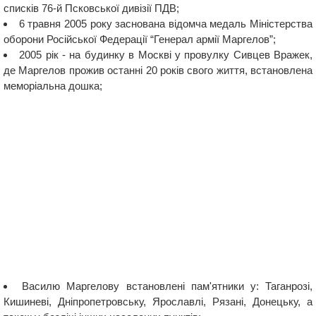
списків 76-й Псковської дивізії ПДВ;
6 травня 2005 року заснована відомча медаль Міністерства
оборони Російської Федерації “Генерал армії Маргелов”;
2005 рік - на будинку в Москві у провулку Сивцев Вражек,
де Маргелов прожив останні 20 років свого життя, встановлена
​​меморіальна дошка;
Василю Маргелову встановлені пам'ятники у: Таганрозі,
Кишиневі, Дніпропетровську, Ярославлі, Рязані, Донецьку, а