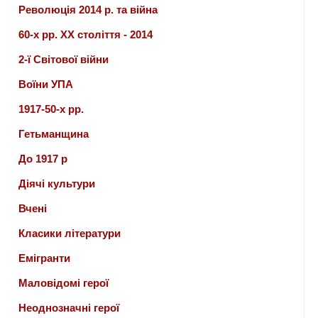
Революція 2014 р. та війна
60-х рр. ХХ століття - 2014
2-ї Світової війни
Воїни УПА
1917-50-х рр.
Гетьманщина
До 1917 р
Діячі культури
Вчені
Класики літератури
Емігранти
Маловідомі герої
Неоднозначні герої