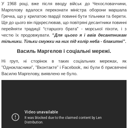
У 1968 році, вже після вводу військ до Чехословаччини,
Маргелову вдалося переконати міністра оборони маршала
Гречка, що у крилатою гвардії повинні бути тільники та берети.
Ще до цього він підкреслював, що повітряні десантники повинні
перейняти традиції “старшого брата” - морської піхоти, і з
честю їх продовжувати.
“Для цього я і ввів десантникам
тільники. Тільки смужки на них під колір неба - блакитні”.
Василь Маргелов і соціальні мережі.
Ні груп, ні сторінок в таких соціальних мережах, як
"Однокласники", "Вконтакте" і Facebook, які були б присвячені
Василю Маргелову, виявлено не було.