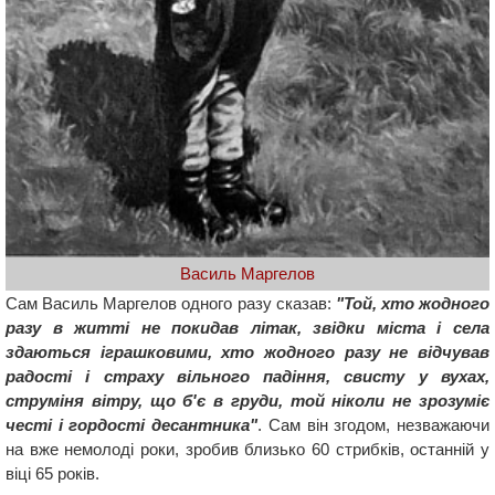
Василь Маргелов
Сам Василь Маргелов одного разу сказав:
"Той, хто жодного
разу в житті не покидав літак, звідки міста і села
здаються іграшковими, хто жодного разу не відчував
радості і страху вільного падіння, свисту у вухах,
струміня вітру, що б'є в груди, той ніколи не зрозуміє
честі і гордості десантника"
. Сам він згодом, незважаючи
на вже немолоді роки, зробив близько 60 стрибків, останній у
віці 65 років.