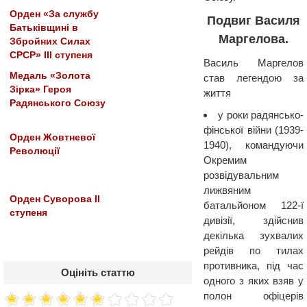
Орден «За службу
Подвиг Василя
Батьківщині в
Маргелова.
Збройних Силах
СРСР» III ступеня
Василь Маргелов
Медаль «Золота
став легендою за
Зірка» Героя
життя
Радянського Союзу
у роки радянсько-
фінської війни (1939-
Орден Жовтневої
1940), командуючи
Революції
Окремим
розвідувальним
лижвяним
Орден Суворова IІ
батальйоном 122-ї
ступеня
дивізії, здійснив
декілька зухвалих
рейдів по тилах
противника, під час
Оцініть статтю
одного з яких взяв у
полон офіцерів