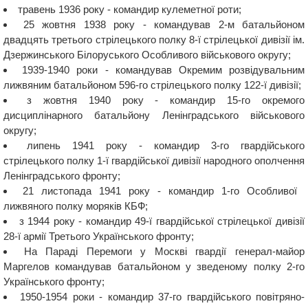
травень 1936 року - командир кулеметної роти;
25 жовтня 1938 року - командував 2-м батальйоном
двадцять третього стрілецького полку 8-ї стрілецької дивізії ім.
Дзержинського Білоруського Особливого військового округу;
1939-1940 роки - командував Окремим розвідувальним
лижвяним батальйоном 596-го стрілецького полку 122-ї дивізії;
з жовтня 1940 року - командир 15-го окремого
дисциплінарного батальйону Ленінградського військового
округу;
липень 1941 року - командир 3-го гвардійського
стрілецького полку 1-ї гвардійської дивізії народного ополчення
Ленінградського фронту;
21 листопада 1941 року - командир 1-го Особливої ​​
лижвяного полку моряків КБФ;
з 1944 року - командир 49-ї гвардійської стрілецької дивізії
28-ї армії Третього Українського фронту;
На Параді Перемоги у Москві гвардії генерал-майор
Маргелов командував батальйоном у зведеному полку 2-го
Українського фронту;
1950-1954 роки - командир 37-го гвардійського повітряно-