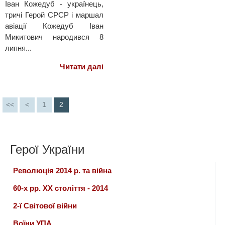
Іван Кожедуб - українець,
тричі Герой СРСР і маршал
авіації Кожедуб Іван
Микитович народився 8
липня...
Читати далі
<<
<
1
2
Герої України
Революція 2014 р. та війна
60-х рр. ХХ століття - 2014
2-ї Світової війни
Воїни УПА