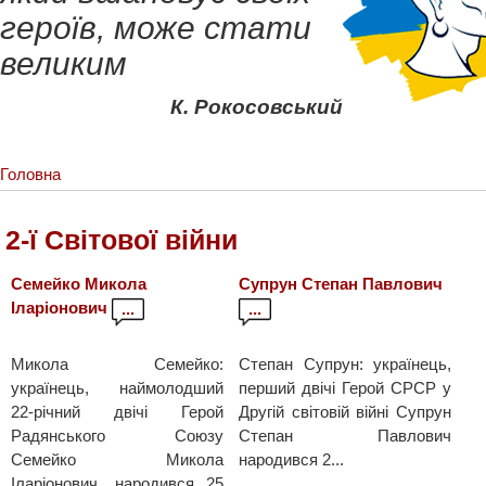
героїв, може стати
великим
К. Рокосовський
Головна
2-ї Світової війни
Семейко Микола
Супрун Степан Павлович
Іларіонович
...
...
Микола Семейко:
Степан Супрун: українець,
українець, наймолодший
перший двічі Герой СРСР у
22-річний двічі Герой
Другій світовій війні Супрун
Радянського Союзу
Степан Павлович
Семейко Микола
народився 2...
Іларіонович, народився 25