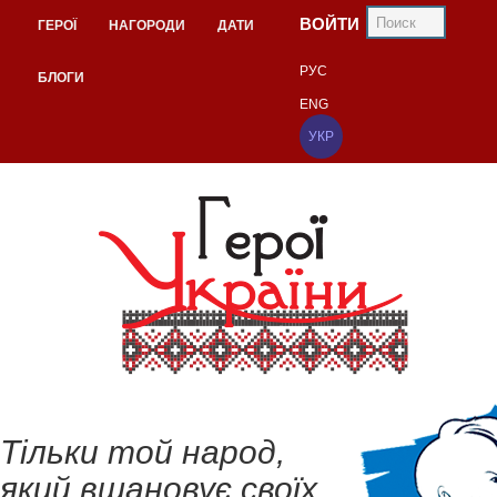
ВОЙТИ
ГЕРОЇ
НАГОРОДИ
ДАТИ
РУС
БЛОГИ
ENG
УКР
Тільки той народ,
який вшановує своїх