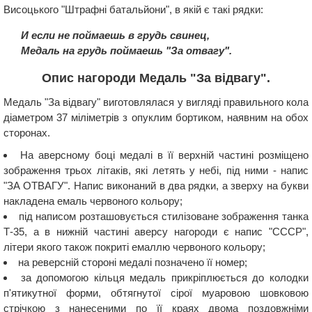
Висоцького "Штрафні батальйони", в якій є такі рядки:
И если не поймаешь в грудь свинец,
Медаль на грудь поймаешь "За отвагу".
Опис нагороди Медаль "За відвагу".
Медаль "За відвагу" виготовлялася у вигляді правильного кола
діаметром 37 міліметрів з опуклим бортиком, наявним на обох
сторонах.
На аверсному боці медалі в її верхній частині розміщено
зображення трьох літаків, які летять у небі, під ними - напис
"ЗА ОТВАГУ". Напис виконаний в два рядки, а зверху на букви
накладена емаль червоного кольору;
під написом розташовується стилізоване зображення танка
Т-35, а в нижній частині аверсу нагороди є напис "СССР",
літери якого також покриті емаллю червоного кольору;
на реверсній стороні медалі позначено її номер;
за допомогою кільця медаль прикріплюється до колодки
п'ятикутної форми, обтягнутої сірої муаровою шовковою
стрічкою з нанесеними по її краях двома поздовжніми