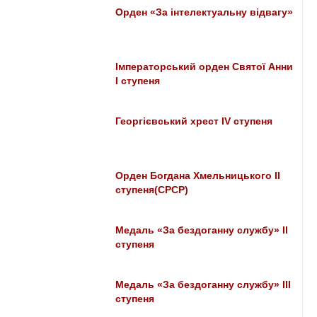
Орден «За інтелектуальну відвагу»
Імператорський орден Святої Анни
І ступеня
Георгієвський хрест ІV ступеня
Орден Богдана Хмельницького ІІ
ступеня(СРСР)
Медаль «За бездоганну службу» II
ступеня
Медаль «За бездоганну службу» III
ступеня