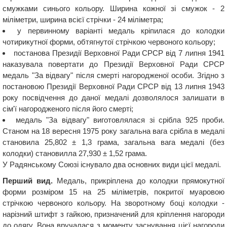
смужками синього кольору. Ширина кожної зі смужок - 2
міліметри, ширина всієї стрічки - 24 міліметра;
у первинному варіанті медаль кріпилася до колодки
чотирикутної форми, обтягнутої стрічкою червоного кольору;
постанова Президії Верховної Ради СРСР від 7 липня 1941
наказувала повертати до Президії Верховної Ради СРСР
медаль "За відвагу" після смерті нагородженої особи. Згідно з
постановою Президії Верховної Ради СРСР від 13 липня 1943
року посвідчення до даної медалі дозволялося залишати в
сім'ї нагородженого після його смерті;
медаль "За відвагу" виготовлялася зі срібла 925 проби.
Станом на 18 вересня 1975 року загальна вага срібла в медалі
становила 25,802 ± 1,3 грама, загальна вага медалі (без
колодки) становилла 27,930 ± 1,52 грама.
У Радянському Союзі існувало два основних види цієї медалі.
Перший вид.
Медаль, прикріплена до колодки прямокутної
форми розміром 15 на 25 міліметрів, покритої муаровою
стрічкою червоного кольору. На зворотному боці колодки -
нарізний штифт з гайкою, призначений для кріплення нагороди
до одягу. Вона вручалася з моменту заснування цієї нагороди