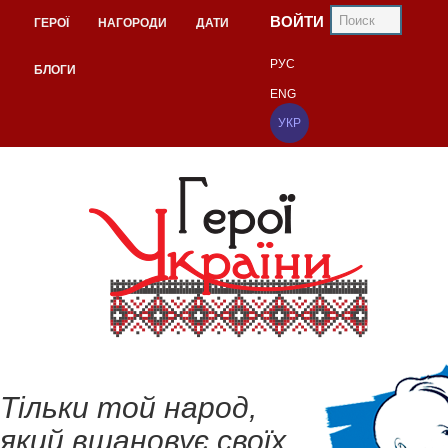
ВОЙТИ
ГЕРОЇ
НАГОРОДИ
ДАТИ
РУС
БЛОГИ
ENG
УКР
Тільки той народ,
який вшановує своїх