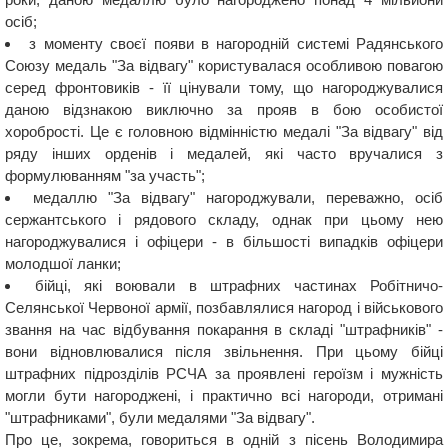
осіб;
з моменту своєї появи в нагородній системі Радянського
Союзу медаль "За відвагу" користувалася особливою повагою
серед фронтовиків - її цінували тому, що нагороджувалися
даною відзнакою виключно за прояв в бою особистої
хоробрості. Це є головною відмінністю медалі "За відвагу" від
ряду інших орденів і медалей, які часто вручалися з
формулюванням "за участь";
медаллю "За відвагу" нагороджували, переважно, осіб
сержантського і рядового складу, однак при цьому нею
нагороджувалися і офіцери - в більшості випадків офіцери
молодшої ланки;
бійці, які воювали в штрафних частинах Робітничо-
Селянської Червоної армії, позбавлялися нагород і військового
звання на час відбування покарання в складі "штрафників" -
вони відновлювалися після звільнення. При цьому бійці
штрафних підрозділів РСЧА за проявлені героїзм і мужність
могли бути нагороджені, і практично всі нагороди, отримані
"штрафниками", були медалями "За відвагу".
Про це, зокрема, говориться в одній з пісень Володимира