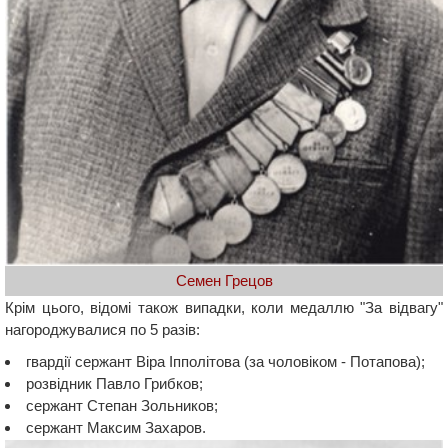
Семен Грецов
Крім цього, відомі також випадки, коли медаллю "За відвагу"
нагороджувалися по 5 разів:
гвардії сержант Віра Іпполітова (за чоловіком - Потапова);
розвідник Павло Грибков;
сержант Степан Зольников;
сержант Максим Захаров.