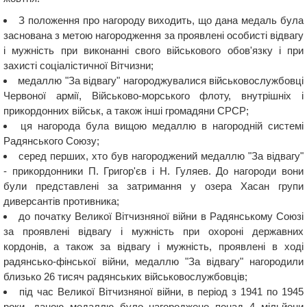
З положення про нагороду виходить, що дана медаль була
заснована з метою нагородження за проявлені особисті відвагу
і мужність при виконанні свого військового обов'язку і при
захисті соціалістичної Вітчизни;
медаллю "За відвагу" нагороджувалися військовослужбовці
Червоної армії, Військово-морського флоту, внутрішніх і
прикордонних військ, а також інші громадяни СРСР;
ця нагорода була вищою медаллю в нагородній системі
Радянського Союзу;
серед перших, хто був нагороджений медаллю "За відвагу"
- прикордонники П. Григор'єв і Н. Гуляев. До нагороди вони
були представлені за затримання у озера Хасан групи
диверсантів противника;
до початку Великої Вітчизняної війни в Радянському Союзі
за проявлені відвагу і мужність при охороні державних
кордонів, а також за відвагу і мужність, проявлені в ході
радянсько-фінської війни, медаллю "За відвагу" нагородили
близько 26 тисяч радянських військовослужбовців;
під час Великої Вітчизняної війни, в період з 1941 по 1945
роки, даною медаллю було нагороджено понад 4 мільйони