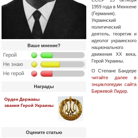
1959 года в Мюнхене
(Германия).
Украинский
политический
деятель, теоретик и
идеолог украинского
Ваше мнение?
национального
движения ХХ века,
Герой
Герой Украины.
Не знаю
О Степане Бандере
Не герой
читайте далее в
энциклопедии сайта
Награды
Биржевой Лидер
.
Орден Державы
звания Герой Украины
Оцените статью