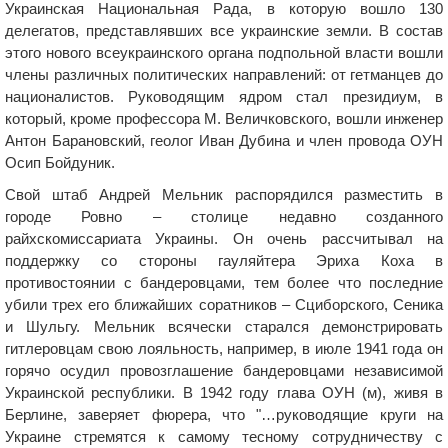
Украинская Национальная Рада, в которую вошло 130
делегатов, представлявших все украинские земли. В состав
этого нового всеукраинского органа подпольной власти вошли
члены различных политических направлений: от гетманцев до
националистов. Руководящим ядром стал президиум, в
который, кроме профессора М. Величковского, вошли инженер
Антон Барановский, геолог Иван Дубина и член провода ОУН
Осип Бойдуник.
Свой штаб Андрей Мельник распорядился разместить в
городе Ровно – столице недавно созданного
райхскомиссариата Украины. Он очень рассчитывал на
поддержку со стороны гауляйтера Эриха Коха в
противостоянии с бандеровцами, тем более что последние
убили трех его ближайших соратников – Сциборского, Сеника
и Шульгу. Мельник всячески старался демонстрировать
гитлеровцам свою лояльность, например, в июле 1941 года он
горячо осудил провозглашение бандеровцами независимой
Украинской республики. В 1942 году глава ОУН (м), живя в
Берлине, заверяет фюрера, что "…руководящие круги на
Украине стремятся к самому тесному сотрудничеству с