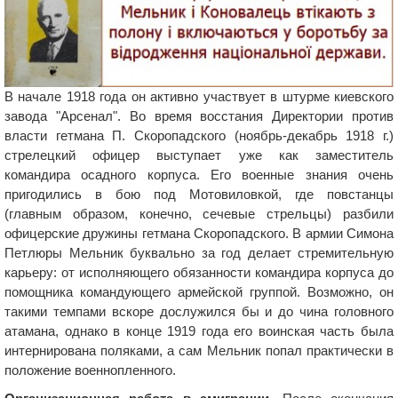
В начале 1918 года он активно участвует в штурме киевского
завода "Арсенал". Во время восстания Директории против
власти гетмана П. Скоропадского (ноябрь-декабрь 1918 г.)
стрелецкий офицер выступает уже как заместитель
командира осадного корпуса. Его военные знания очень
пригодились в бою под Мотовиловкой, где повстанцы
(главным образом, конечно, сечевые стрельцы) разбили
офицерские дружины гетмана Скоропадского. В армии Симона
Петлюры Мельник буквально за год делает стремительную
карьеру: от исполняющего обязанности командира корпуса до
помощника командующего армейской группой. Возможно, он
такими темпами вскоре дослужился бы и до чина головного
атамана, однако в конце 1919 года его воинская часть была
интернирована поляками, а сам Мельник попал практически в
положение военнопленного.