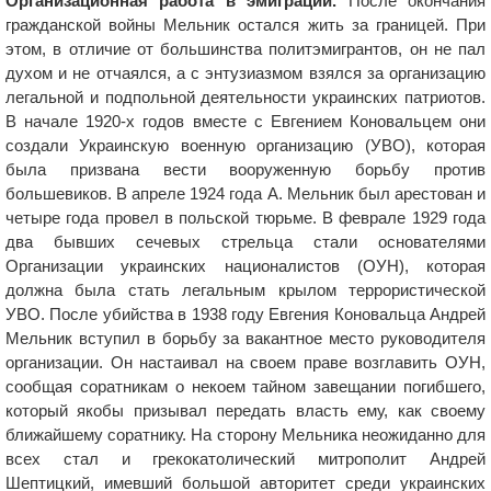
Организационная работа в эмиграции.
После окончания
гражданской войны Мельник остался жить за границей. При
этом, в отличие от большинства политэмигрантов, он не пал
духом и не отчаялся, а с энтузиазмом взялся за организацию
легальной и подпольной деятельности украинских патриотов.
В начале 1920-х годов вместе с Евгением Коновальцем они
создали Украинскую военную организацию (УВО), которая
была призвана вести вооруженную борьбу против
большевиков. В апреле 1924 года А. Мельник был арестован и
четыре года провел в польской тюрьме. В феврале 1929 года
два бывших сечевых стрельца стали основателями
Организации украинских националистов (ОУН), которая
должна была стать легальным крылом террористической
УВО. После убийства в 1938 году Евгения Коновальца Андрей
Мельник вступил в борьбу за вакантное место руководителя
организации. Он настаивал на своем праве возглавить ОУН,
сообщая соратникам о некоем тайном завещании погибшего,
который якобы призывал передать власть ему, как своему
ближайшему соратнику. На сторону Мельника неожиданно для
всех стал и грекокатолический митрополит Андрей
Шептицкий, имевший большой авторитет среди украинских