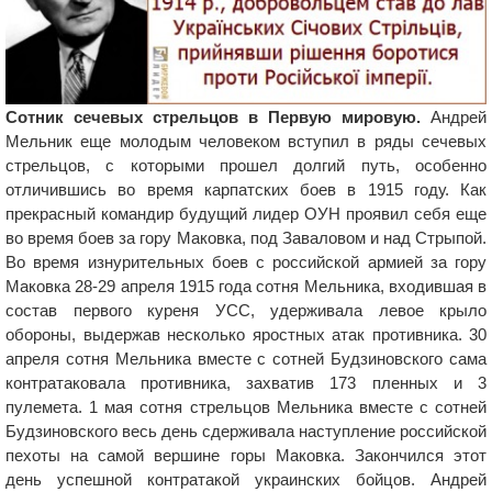
Сотник сечевых стрельцов в Первую мировую.
Андрей
Мельник еще молодым человеком вступил в ряды сечевых
стрельцов, с которыми прошел долгий путь, особенно
отличившись во время карпатских боев в 1915 году. Как
прекрасный командир будущий лидер ОУН проявил себя еще
во время боев за гору Маковка, под Заваловом и над Стрыпой.
Во время изнурительных боев с российской армией за гору
Маковка 28-29 апреля 1915 года сотня Мельника, входившая в
состав первого куреня УСС, удерживала левое крыло
обороны, выдержав несколько яростных атак противника. 30
апреля сотня Мельника вместе с сотней Будзиновского сама
контратаковала противника, захватив 173 пленных и 3
пулемета. 1 мая сотня стрельцов Мельника вместе с сотней
Будзиновского весь день сдерживала наступление российской
пехоты на самой вершине горы Маковка. Закончился этот
день успешной контратакой украинских бойцов. Андрей