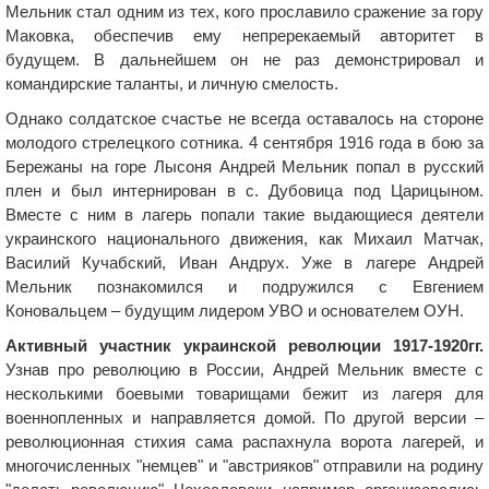
Мельник стал одним из тех, кого прославило сражение за гору
Маковка, обеспечив ему непререкаемый авторитет в
будущем. В дальнейшем он не раз демонстрировал и
командирские таланты, и личную смелость.
Однако солдатское счастье не всегда оставалось на стороне
молодого стрелецкого сотника. 4 сентября 1916 года в бою за
Бережаны на горе Лысоня Андрей Мельник попал в русский
плен и был интернирован в с. Дубовица под Царицыном.
Вместе с ним в лагерь попали такие выдающиеся деятели
украинского национального движения, как Михаил Матчак,
Василий Кучабский, Иван Андрух. Уже в лагере Андрей
Мельник познакомился и подружился с Евгением
Коновальцем – будущим лидером УВО и основателем ОУН.
Активный участник украинской революции 1917-1920гг.
Узнав про революцию в России, Андрей Мельник вместе с
несколькими боевыми товарищами бежит из лагеря для
военнопленных и направляется домой. По другой версии –
революционная стихия сама распахнула ворота лагерей, и
многочисленных "немцев" и "австрияков" отправили на родину