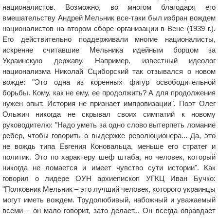
националистов. Возможно, во многом благодаря его
вмешательству Андрей Мельник все-таки был избран вождем
националистов на втором сборе организации в Вене (1939 г.).
Его действительно поддерживали многие националисты,
искренне считавшие Мельника идейным борцом за
Украинскую державу. Например, известный идеолог
национализма Николай Сциборский так отзывался о новом
вожде: "Это одна из коренных фигур освободительной
борьбы. Кому, как не ему, ее продолжить? А для продолжения
нужен опыт. История не признает импровизации". Поэт Олег
Ольжич никогда не скрывал своих симпатий к новому
руководителю: "Надо уметь за одно слово вытерпеть ломание
ребер, чтобы говорить о выдержке революционера... Да, это
не вождь типа Евгения Коновальца, меньше его стратег и
политик. Это по характеру шеф штаба, но человек, который
никогда не ломается и имеет чувство сути истории". Как
говорил о лидере ОУН архиепископ УГКЦ Иван Бучко:
"Полковник Мельник – это лучший человек, которого украинцы
могут иметь вождем. Трудолюбивый, набожный и уважаемый
всеми – он мало говорит, зато делает... Он всегда оправдает