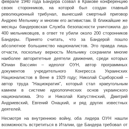
феврале 1940 года Бандера созвал в Кракове конференцию
своих сторонников, на которой был создан главный
революционный трибунал, вынесший смертный приговор
Андрею Мельнику и многим его активистам. В ближайшие же
месяцы бандеровская Служба безопасности уничтожила до
400 мельниковцев, в ответ те убили около 200 сторонников
Бандеры. Принято считать, что за Бандерой пошло
абсолютное большинство националистов. Это правда лишь
отчасти, поскольку верность Мельнику сохранили многие
наиболее авторитетные деятели движения, среди которых
Юлиан Вассиян – идеолог ОУН, автор программных
документов учредительного Конгресса Украинских
Националистов в Вене в 1929 году; Николай Сциборский –
автор труда "Нациократия", который стал краеугольным
камнем в системе идеологических основ украинского
национализма. Это и Николай Капустянский, Дмитрий
Андриевский, Евгений Онацкий, и ряд других известных
деятелей.
Несмотря на внутреннюю войну, оба лидера ОУН нашли
возможность встретиться в Италии, где Бандера требовал от