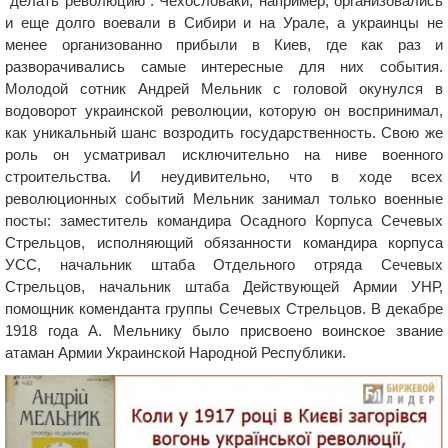
"делать революцию". Чехословаки, например, организовались
и еще долго воевали в Сибири и на Урале, а украинцы не
менее организованно прибыли в Киев, где как раз и
разворачивались самые интересные для них события.
Молодой сотник Андрей Мельник с головой окунулся в
водоворот украинской революции, которую он воспринимал,
как уникальный шанс возродить государственность. Свою же
роль он усматривал исключительно на ниве военного
строительства. И неудивительно, что в ходе всех
революционных событий Мельник занимал только военные
посты: заместитель командира Осадного Корпуса Сечевых
Стрельцов, исполняющий обязанности командира корпуса
УСС, начальник штаба Отдельного отряда Сечевых
Стрельцов, начальник штаба Действующей Армии УНР,
помощник коменданта группы Сечевых Стрельцов. В декабре
1918 года А. Мельнику было присвоено воинское звание
атаман Армии Украинской Народной Республики.