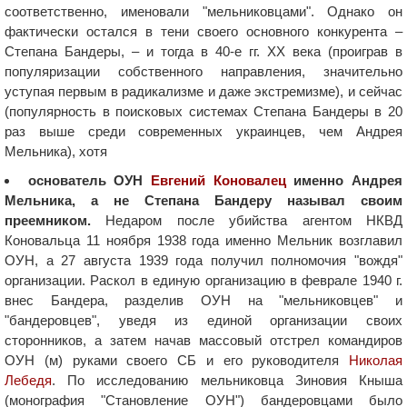
соответственно, именовали "мельниковцами". Однако он
фактически остался в тени своего основного конкурента –
Степана Бандеры, – и тогда в 40-е гг. ХХ века (проиграв в
популяризации собственного направления, значительно
уступая первым в радикализме и даже экстремизме), и сейчас
(популярность в поисковых системах Степана Бандеры в 20
раз выше среди современных украинцев, чем Андрея
Мельника), хотя
основатель ОУН
Евгений Коновалец
именно Андрея
Мельника, а не Степана Бандеру называл своим
преемником.
Недаром после убийства агентом НКВД
Коновальца 11 ноября 1938 года именно Мельник возглавил
ОУН, а 27 августа 1939 года получил полномочия "вождя"
организации. Раскол в единую организацию в феврале 1940 г.
внес Бандера, разделив ОУН на "мельниковцев" и
"бандеровцев", уведя из единой организации своих
сторонников, а затем начав массовый отстрел командиров
ОУН (м) руками своего СБ и его руководителя
Николая
Лебедя
. По исследованию мельниковца Зиновия Кныша
(монография "Становление ОУН") бандеровцами было