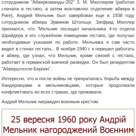
сотрудником "Абверкоманды-202" З. М. Мюллером (работал
сначала в гестапо, а затем возглавлял отделение абвера в
Риге), Андрей Мельник был завербован еще в 1938 году
сотрудником абвера Эрвином Штольце. Зигфрид Мюллер
признался, что "Мельник посещал начальника 4-го отдела
Шройдера в его служебном помещении гестапо, где получал
необходимые указания по работе. Мельника я сам часто
видел в стенах гестапо... В ноябре 1940 г. я перешел работать
в абвер, где узнал, что Мельник, кроме связей с гестапо,
работает в германской военной разведке. Он был резидентом
"Абверштелле-Берлин".
Интересно, что и после войны не прекратилась борьба между
бандеровцами и мельниковцами, которые продолжали
конфликтовать во всех странах, где проживали.
Андрей Мельник награжден военным крестом.