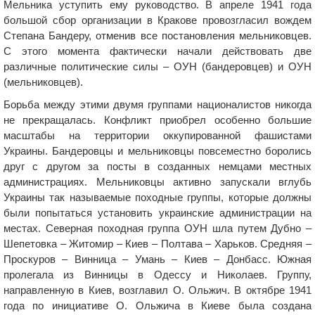
Мельника уступить ему руководство. В апреле 1941 года
большой сбор организации в Кракове провозгласил вождем
Степана Бандеру, отменив все постановления мельниковцев.
С этого момента фактически начали действовать две
различные политические силы – ОУН (бандеровцев) и ОУН
(мельниковцев).
Борьба между этими двумя группами националистов никогда
не прекращалась. Конфликт приобрел особенно большие
масштабы на территории оккупированной фашистами
Украины. Бандеровцы и мельниковцы повсеместно боролись
друг с другом за посты в созданных немцами местных
администрациях. Мельниковцы активно запускали вглубь
Украины так называемые походные группы, которые должны
были попытаться установить украинские администрации на
местах. Северная походная группа ОУН шла путем Дубно –
Шепетовка – Житомир – Киев – Полтава – Харьков. Средняя –
Проскуров – Винница – Умань – Киев – Донбасс. Южная
пролегала из Винницы в Одессу и Николаев. Группу,
направленную в Киев, возглавил О. Ольжич. В октябре 1941
года по инициативе О. Ольжича в Киеве была создана