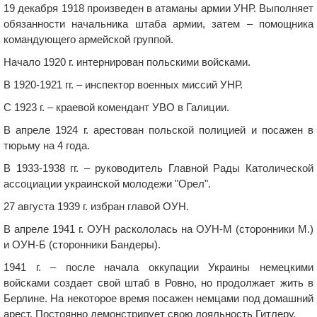
19 декабря 1918 произведен в атаманы армии УНР. Выполняет
обязанности начальника штаба армии, затем – помощника
командующего армейской группой.
Начало 1920 г. интернирован польскими войсками.
В 1920-1921 гг. – инспектор военных миссий УНР.
С 1923 г. – краевой комендант УВО в Галиции.
В апреле 1924 г. арестован польской полицией и посажен в
тюрьму на 4 года.
В 1933-1938 гг. – руководитель Главной Рады Католической
ассоциации украинской молодежи "Орел".
27 августа 1939 г. избран главой ОУН.
В апреле 1941 г. ОУН раскололась на ОУН-М (сторонники М.)
и ОУН-Б (сторонники Бандеры).
1941 г. – после начала оккупации Украины немецкими
войсками создает свой штаб в Ровно, но продолжает жить в
Берлине. На некоторое время посажен немцами под домашний
арест. Постоянно демонстрирует свою лояльность Гитлеру.