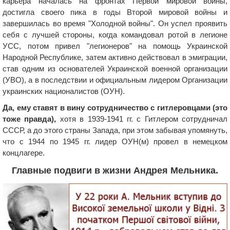
карьера началась на фронтах Первой мировой войны,
достигла своего пика в годы Второй мировой войны и
завершилась во время "Холодной войны". Он успел проявить
себя с лучшей стороны, когда командовал ротой в легионе
УСС, потом привел "легионеров" на помощь Украинской
Народной Республике, затем активно действовал в эмиграции,
став одним из основателей Украинской военной организации
(УВО), а в последствии и официальным лидером Организации
украинских националистов (ОУН).
Да, ему ставят в вину сотрудничество с гитлеровцами (это
тоже правда),
хотя в 1939-1941 гг. с Гитлером сотрудничал
СССР, а до этого страны Запада, при этом забывая упомянуть,
что с 1944 по 1945 гг. лидер ОУН(м) провел в немецком
концлагере.
Главные подвиги в жизни Андрея Мельника.