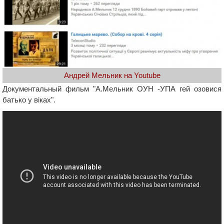
Андрей Мельник на Youtube
Документальный фильм "А.Мельник ОУН -УПА гей озовися
батько у віках".