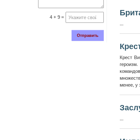
Брит
4 + 9 =
...
Отправить
Крес
Крест Ви
героизм.
командов
множеств
менее, у
Засл
...