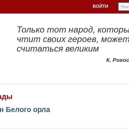
ВОЙТИ
Только тот народ, котор
чтит своих героев, може
считаться великим
К. Роко
ады
н Белого орла