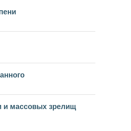
пени
ванного
и и массовых зрелищ