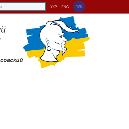
РУС
УКР
ENG
ый
т
ссовский