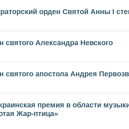
раторский орден Святой Анны I сте
н святого Александра Невского
н святого апостола Андрея Первоз
краинская премия в области музык
отая Жар-птица»