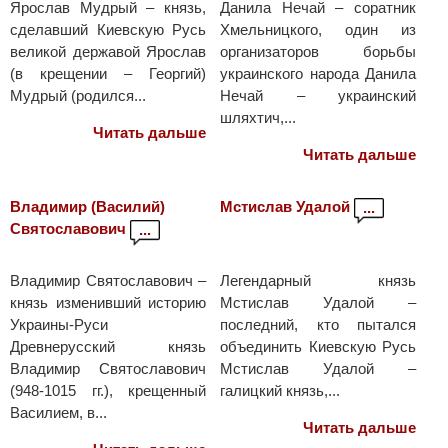
Ярослав Мудрый – князь,
Данила Нечай – соратник
сделавший Киевскую Русь
Хмельницкого, один из
великой державой Ярослав
организаторов борьбы
(в крещении – Георгий)
украинского народа Данила
Мудрый (родился...
Нечай – украинский
шляхтич,...
Читать дальше
Читать дальше
Владимир (Василий)
Мстислав Удалой
...
Святославович
...
Владимир Святославович –
Легендарный князь
князь изменивший историю
Мстислав Удалой –
Украины-Руси
последний, кто пытался
Древнерусский князь
объединить Киевскую Русь
Владимир Святославович
Мстислав Удалой –
(948-1015 гг.), крещенный
галицкий князь,...
Василием, в...
Читать дальше