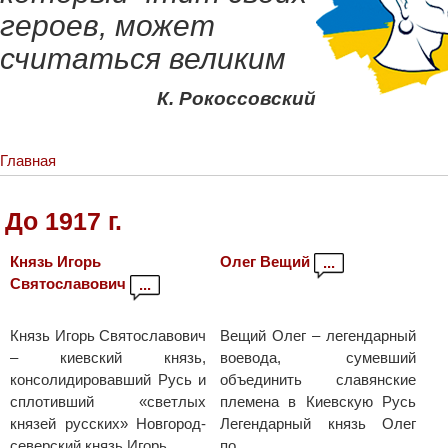
героев, может
считаться великим
К. Рокоссовский
Главная
До 1917 г.
Князь Игорь
Олег Вещий
...
Святославович
...
Князь Игорь Святославович
Вещий Олег – легендарный
– киевский князь,
воевода, сумевший
консолидировавший Русь и
объединить славянские
сплотивший «светлых
племена в Киевскую Русь
князей русских» Новгород-
Легендарный князь Олег
северский князь Игорь...
по...