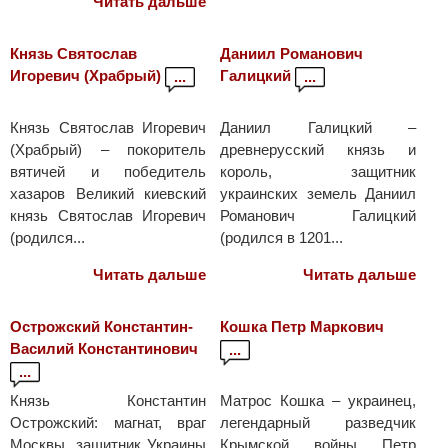
Читать дальше
Князь Святослав
Даниил Романович
Игоревич (Храбрый)
Галицкий
...
...
Князь Святослав Игоревич
Даниил Галицкий –
(Храбрый) – покоритель
древнерусский князь и
вятичей и победитель
король, защитник
хазаров Великий киевский
украинских земель Даниил
князь Святослав Игоревич
Романович Галицкий
(родился...
(родился в 1201...
Читать дальше
Читать дальше
Острожский Константин-
Кошка Петр Маркович
Василий Константинович
...
...
Князь Константин
Матрос Кошка – украинец,
Острожский: магнат, враг
легендарный разведчик
Москвы, защитник Украины
Крымской войны Петр