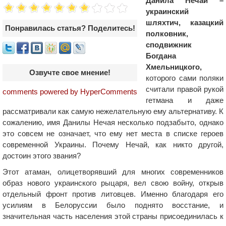
Данила Нечай –
украинский
шляхтич, казацкий
Понравилась статья? Поделитесь!
полковник,
сподвижник
Богдана
Хмельницкого,
Озвучте свое мнение!
которого сами поляки
считали правой рукой
comments powered by HyperComments
гетмана и даже
рассматривали как самую нежелательную ему альтернативу. К
сожалению, имя Данилы Нечая несколько подзабыто, однако
это совсем не означает, что ему нет места в списке героев
современной Украины. Почему Нечай, как никто другой,
достоин этого звания?
Этот атаман, олицетворявший для многих современников
образ нового украинского рыцаря, вел свою войну, открыв
отдельный фронт против литовцев. Именно благодаря его
усилиям в Белоруссии было поднято восстание, и
значительная часть населения этой страны присоединилась к