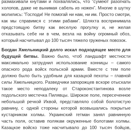
размахивали кнутами и похвалялись, что "сумеют разогнать
холопов, даже не вынимая сабель из ножен". Многие в шутку
молились: "Господи! Не помогай ни нам, ни им. Просто смотри,
как мы справимся с этими рабами". Шляхта воспринимала
предстоящую битву как веселую прогулку и, не желая
отказывать себе ни в чем, везла на войну огромный обоз,
который насчитывал до 100 тысяч тяжело груженых повозок.
Богдан Хмельницкий долго искал подходящее место для
будущей битвы.
Важно было, чтоб ландшафт местности
максимально затруднил использование конницы – самого
опасного рода войск польской армии. Вместе с тем поле
должно было быть удобным для казацкой пехоты – главной
силы Хмельницкого. Разведчики запорожцев вскоре отыскали
такое место неподалеку от Староконстантинова возле
подольского местечка Пилявцы. Широкое поле, пересеченное
небольшой речкой Иквой, представляло собой болотистую
равнину, с одной стороны которой возвышались покрытые
кустарником холмы. Украинский гетман занял равнинную
часть поля, оставив полякам окруженные болотами холмы.
Казацкое войско тоже насчитывало до 100 тысяч бойцов,