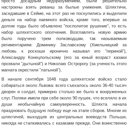
просто досадным недоразумением, были решительно
настроены взять реванш за былые унижения. Шляхтичи,
заседавшие в Сейме, на этот раз не поскупились и выделили
деньги на набор наемного войска, кроме того, впервые за
долгие годы было объявлено "посполитое рушение", то есть
набор шляхетского ополчения. Возглавлять новую армию
было поручено трем полководцам, так называемым
региментариям: Доминику Заславскому (Хмельницкий за
любовь к роскоши иронично называл его "периной"),
Александру Конецпольскому (его за юный возраст казаки
прозвали "дытыной") и Николаю Остророгу (за ученость этого
магната окрестили "латыной").
В начале сентября 1648 года шляхетское войско стало
собираться около Львова: всего съехалось около 36-40 тысяч
дворян и солдат, примерно столько же было и вооруженных
слуг. Поляки имели при себе около 90 пушек, что вселяло в их
души необычайную самоуверенность. Шляхта начала
праздновать будущую победу еще на этапе сборов. Многие из
шляхтичей, выходцев из центральных воеводств Польши,
никогда не сталкивались с казаками прежде. Они воинственно