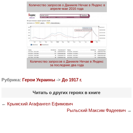
Количество запросов о Данииле Нечае в Яндекс в
апреле-мае 2016 года
Количество запросов о Данииле Нечае в Яндекс
за последние два года
Рубрика:
Герои Украины
->
До 1917 г.
Читать о других героях в книге
←
Крымский Агафангел Ефимович
Рыльский Максим Фадеевич
→