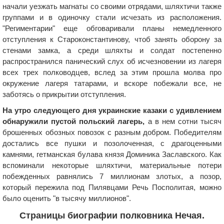
начали уезжать магнаты со своими отрядами, шляхтичи также
группами и в одиночку стали исчезать из расположения.
"Региментарии" еще обговаривали планы немедленного
отступления к Староконстантинову, чтоб занять оборону за
стенами замка, а среди шляхты и солдат постепенно
распространился панический слух об исчезновении из лагеря
всех трех полководцев, вслед за этим прошла молва про
окружение лагеря татарами, и вскоре побежали все, не
заботясь о прикрытии отступления.
На утро следующего дня украинские казаки с удивлением
обнаружили пустой польский лагерь,
а в нем сотни тысяч
брошенных обозных повозок с разным добром. Победителям
достались все пушки и позолоченная, с драгоценными
камнями, гетманская булава князя Доминика Заславского. Как
вспоминали некоторые шляхтичи, материальные потери
побежденных равнялись 7 миллионам злотых, а позор,
который пережила под Пилявцами Речь Посполитая, можно
было оценить "в тысячу миллионов".
Страницы биографии полковника Нечая.