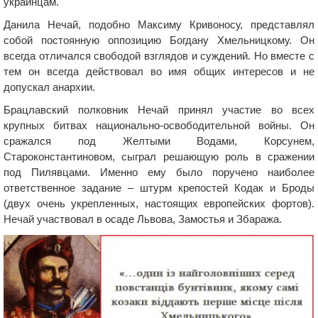
украинцам.
Данила Нечай, подобно Максиму Кривоносу, представлял
собой постоянную оппозицию Богдану Хмельницкому. Он
всегда отличался свободой взглядов и суждений. Но вместе с
тем он всегда действовал во имя общих интересов и не
допускал анархии.
Брацлавский полковник Нечай принял участие во всех
крупных битвах национально-освободительной войны. Он
сражался под Желтыми Водами, Корсунем,
Староконстантиновом, сыграл решающую роль в сражении
под Пилявцами. Именно ему было поручено наиболее
ответственное задание – штурм крепостей Кодак и Броды
(двух очень укрепленных, настоящих европейских фортов).
Нечай участвовал в осаде Львова, Замостья и Збаража.