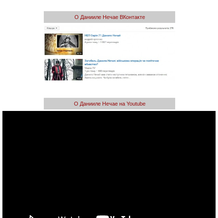
О Данииле Нечае ВКонтакте
О Данииле Нечае на Youtube