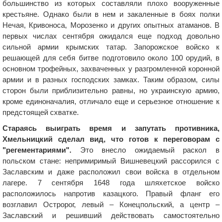
большинство из которых составляли плохо вооруженные
крестьяне. Однако были в нем и закаленные в боях полки
Нечая, Кривоноса, Морозенко и других опытных атаманов. В
первых числах сентября ожидался еще подход довольно
сильной армии крымских татар. Запорожское войско к
решающей для себя битве подготовило около 100 орудий, в
основном трофейных, захваченных у разгромленной коронной
армии и в разных господских замках. Таким образом, силы
сторон были приблизительно равны, но украинскую армию,
кроме единоначалия, отличало еще и серьезное отношение к
предстоящей схватке.
Стараясь выиграть время и запутать противника,
Хмельницкий сделал вид, что готов к переговорам с
"регементариями".
Это внесло ожидаемый раскол в
польском стане: непримиримый Вишневецкий рассорился с
Заславским и даже расположил свои войска в отдельном
лагере. 7 сентября 1648 года шляхетское войско
расположилось напротив казацкого. Правый фланг его
возглавил Остророг, левый – Конецпольский, а центр –
Заславский и решивший действовать самостоятельно