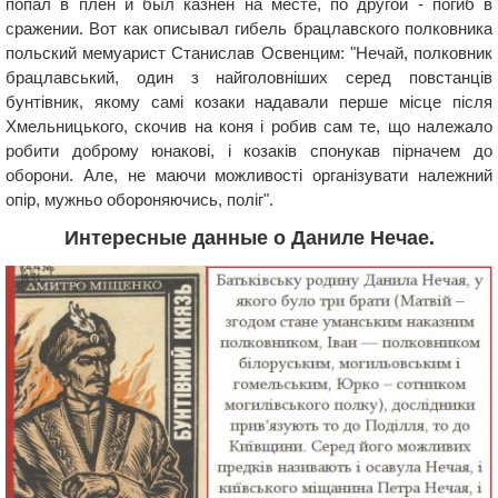
попал в плен и был казнен на месте, по другой - погиб в
сражении. Вот как описывал гибель брацлавского полковника
польский мемуарист Станислав Освенцим: "Нечай, полковник
брацлавський, один з найголовніших серед повстанців
бунтівник, якому самі козаки надавали перше місце після
Хмельницького, скочив на коня і робив сам те, що належало
робити доброму юнакові, і козаків спонукав пірначем до
оборони. Але, не маючи можливості організувати належний
опір, мужньо обороняючись, поліг".
Интересные данные о Даниле Нечае.