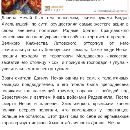
Данила Нечай был тем человеком, чьими руками Богдан
Хмельницкий, по сути, осуществлял самые жесткие акции в
своей внешней политике. Родные братья брацлавского
полковника во главе украинского войска вторглись в пределы
Великого Княжества Литовского, отторгнув от него
значительную часть белорусских земель. Также люди Нечая
прошли походом по территории Молдавского княжества,
захватив его столицу Яссы и принудив господаря Лупула к
унизительным для него уступкам.
Враги считали Данилу Нечая одним из самых талантливых
казацких предводителей, а его гибель была преподнесена
поляками как настоящий триумф, наравне с победой под
Берестечком и взятием Киева войсками Радзивилла. После
смерти Нечая и пленения Хмельницкого крымским ханом
поляки всерьез полагали, что командиров у повстанцев
больше не осталось. Этот факт сам по себе исчерпывающе
характеризует истинный масштаб личности Данилы Нечая.