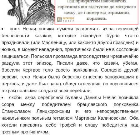
полк Нечая поляки сумели разгромить из-за вопиющей
беспечности казаков, которые накануне бурно что-то
праздновали (или Масленицу, или какой-то другой праздник) и
ночью, в момент нападения, практически были не в состоянии
защищаться. Польская пропаганда впоследствии чрезвычайно
раздула этот эпизод. Писали даже, что казаки, убегая,
бросили мертвое тело своего полковника. Согласно другой
версии, тело Нечая было бережно отнесено запорожцами в
церковь, и даже был начат обряд отпевания, но ворвавшиеся
в храм польские солдаты всех перебили;
якобы из-за серебряной булавы Данилы Нечая возникла
ссора между победителем брацлавского полковника
Станиславом Лянцкоронским и его непосредственным
начальником польным гетманом Мартином Калиновским. Оба
хотели присвоить себе трофей и славу победителя над
грозным противником.