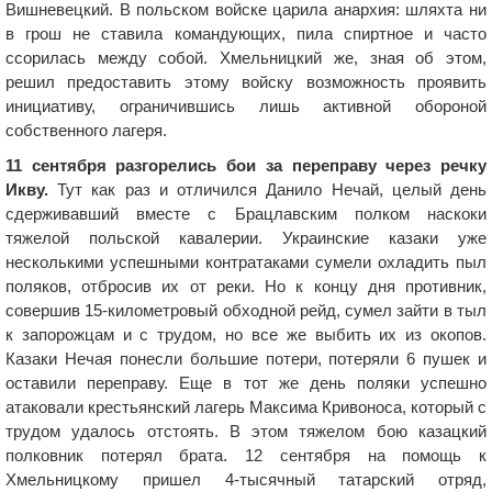
Вишневецкий. В польском войске царила анархия: шляхта ни
в грош не ставила командующих, пила спиртное и часто
ссорилась между собой. Хмельницкий же, зная об этом,
решил предоставить этому войску возможность проявить
инициативу, ограничившись лишь активной обороной
собственного лагеря.
11 сентября разгорелись бои за переправу через речку
Икву.
Тут как раз и отличился Данило Нечай, целый день
сдерживавший вместе с Брацлавским полком наскоки
тяжелой польской кавалерии. Украинские казаки уже
несколькими успешными контратаками сумели охладить пыл
поляков, отбросив их от реки. Но к концу дня противник,
совершив 15-километровый обходной рейд, сумел зайти в тыл
к запорожцам и с трудом, но все же выбить их из окопов.
Казаки Нечая понесли большие потери, потеряли 6 пушек и
оставили переправу. Еще в тот же день поляки успешно
атаковали крестьянский лагерь Максима Кривоноса, который с
трудом удалось отстоять. В этом тяжелом бою казацкий
полковник потерял брата. 12 сентября на помощь к
Хмельницкому пришел 4-тысячный татарский отряд,