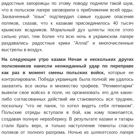
радостные запорожцы по этому поводу подняли такой шум,
что в польском лагере заговорили о приближении всей орды.
Захваченный "язык" подтвердил самые худшие опасения
поляков, сказав, что к казакам присоединилось 40 тысяч
крымских всадников. Моральный дух шляхты после этого
сильно упал, тем более что всю ночь в украинском лагере
раздавались радостные крики "Алла!" и многочисленные
выстрелы в воздух.
На следующее утро казаки Нечая и нескольких других
полковников нанесли неожиданный удар по переправе
как раз в момент смены польских войск,
которые ее
контролировали. Победа украинцев была полной: им удалось
захватить все окопы и множество трофеев. "Региментарии"
вывели свое войско в поле, но организовать его для каких-
либо согласованных действий им становилось все труднее,
поскольку "что не панок, то хотел видеть себя гетманом".
Польские отряды вступали в бой, как кому пожелается,
создавая полную неразбериху. В результате казаки и татары
стали брать верх, и только наступление темноты спасло
поляков от полного разгрома. Ночью из шляхетского лагеря