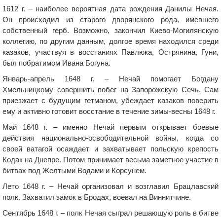
1612 г. – наиболее вероятная дата рождения Данилы Нечая.
Он происходил из старого дворянского рода, имевшего
собственный герб. Возможно, закончил Киево-Могилянскую
коллегию, по другим данным, долгое время находился среди
казаков, участвуя в восстаниях Павлюка, Острянина, Гуни,
был побратимом Ивана Богуна.
Январь-апрель 1648 г. – Нечай помогает Богдану
Хмельницкому совершить побег на Запорожскую Сечь. Сам
приезжает с будущим гетманом, убеждает казаков поверить
ему и активно готовит восстание в течение зимы-весны 1648 г.
Май 1648 г. – именно Нечай первым открывает боевые
действия национально-освободительной войны, когда со
своей ватагой осаждает и захватывает польскую крепость
Кодак на Днепре. Потом принимает весьма заметное участие в
битвах под Желтыми Водами и Корсунем.
Лето 1648 г. – Нечай организовал и возглавил Брацлавский
полк. Захватил замок в Бродах, воевал на Виннитчине.
Сентябрь 1648 г. – полк Нечая сыграл решающую роль в битве