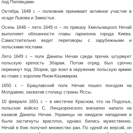
под Пилявцами.
Октябрь 1648 г. – полковник принимает активное участие в
осаде Львова и Замостья.
Осень 1648 – лето 1649 гг. – по приказу Хмельницкого Нечай
выполняет обязанности главы гарнизона города Киева.
Самостоятельно ведет переговоры с зарубежными и
польскими послами.
Лето 1649 г. – полк Данилы Нечая среди прочих штурмует
польскую крепость Збараж. Потом отряд был срочно
перекинут под Зборов, где взял в окружение польскую армию
во главе с королем Яном-Казимиром.
1650 г. – Брацлавский полк Нечая пошел походом на
Молдавию, захватив столицу страны Яссы.
10 февраля 1651 г. – в местечке Красном, что на Подолье,
польское войско С. Лянцкоронского внезапно напало на
казаков Данилы Нечая. Украинцы не ожидали нападения и
были застигнуты врасплох, однако бились мужественно.
Нечай в бою получил множество ран. По одной из версий, он