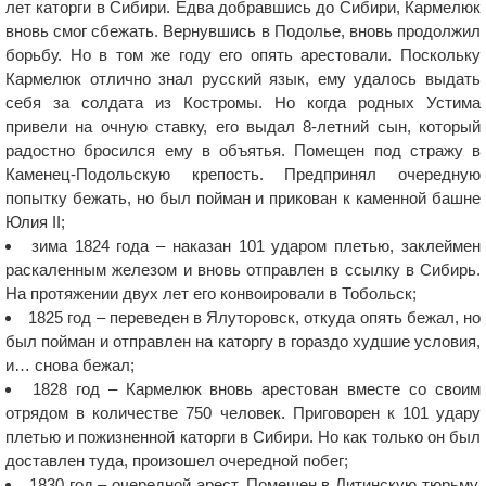
лет каторги в Сибири. Едва добравшись до Сибири, Кармелюк
вновь смог сбежать. Вернувшись в Подолье, вновь продолжил
борьбу. Но в том же году его опять арестовали. Поскольку
Кармелюк отлично знал русский язык, ему удалось выдать
себя за солдата из Костромы. Но когда родных Устима
привели на очную ставку, его выдал 8-летний сын, который
радостно бросился ему в объятья. Помещен под стражу в
Каменец-Подольскую крепость. Предпринял очередную
попытку бежать, но был пойман и прикован к каменной башне
Юлия II;
зима 1824 года – наказан 101 ударом плетью, заклеймен
раскаленным железом и вновь отправлен в ссылку в Сибирь.
На протяжении двух лет его конвоировали в Тобольск;
1825 год – переведен в Ялуторовск, откуда опять бежал, но
был пойман и отправлен на каторгу в гораздо худшие условия,
и… снова бежал;
1828 год – Кармелюк вновь арестован вместе со своим
отрядом в количестве 750 человек. Приговорен к 101 удару
плетью и пожизненной каторги в Сибири. Но как только он был
доставлен туда, произошел очередной побег;
1830 год – очередной арест. Помещен в Литинскую тюрьму,