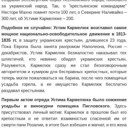
за украинский народ. Так, о "крестьянском командарме"
Несторе Махно помнят почти 100 лет, о Северине Наливайко –
300 лет, об Устиме Кармелюке – 200.
Подобное не случайно: Устим Кармелюк возглавил самое
мощное национально-освободительное движение в 1813-
1835 гг.
в защиту украинских крестьян, длившееся 23 года.
Пока Европа была занята разгромом Наполеона, Россия –
декабристов, Устим Кармелюк безжалостно наказывал тех
шляхтичей, кто невинно обидел украинских крестьян.
Разумеется, Кармелюк сразу же стал безоговорочным
авторитетом и кумиром для бесправных крепостных, которые
теперь могли пожаловаться на барина, после чего помещичья
усадьба горела, а ее имущество Кармелюк бесплатно
раздавал крестьянам.
Первым актом отряда Устима Кармелюка было сожжение
усадьбы и винокурни помещика Пигловского.
Здесь
присутствовал личный мотив: Кармелюк в прошлом был его
крепостным и не ответил взаимностью спасенной им от
смерти пани Розалии, в итоге был взбешен и магнат, и его жена