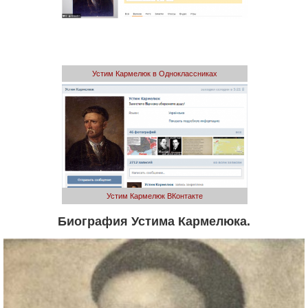
Устим Кармелюк в Одноклассниках
Устим Кармелюк ВКонтакте
Биография Устима Кармелюка.