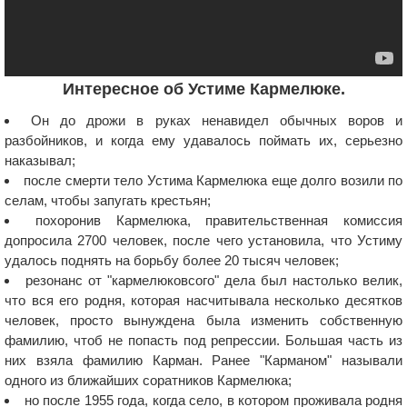
Интересное об Устиме Кармелюке.
Он до дрожи в руках ненавидел обычных воров и
разбойников, и когда ему удавалось поймать их, серьезно
наказывал;
после смерти тело Устима Кармелюка еще долго возили по
селам, чтобы запугать крестьян;
похоронив Кармелюка, правительственная комиссия
допросила 2700 человек, после чего установила, что Устиму
удалось поднять на борьбу более 20 тысяч человек;
резонанс от "кармелюковсого" дела был настолько велик,
что вся его родня, которая насчитывала несколько десятков
человек, просто вынуждена была изменить собственную
фамилию, чтоб не попасть под репрессии. Большая часть из
них взяла фамилию Карман. Ранее "Карманом" называли
одного из ближайших соратников Кармелюка;
но после 1955 года, когда село, в котором проживала родня