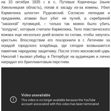
на 10 октября 1835 г. в с. Путевые Кориченцы (ныне
Хмельницкая область), попав в засаду из-за измены. Убил
Кармелюка шляхтич Рудковский. Согласно легендам и
преданиям, атаман был убит не пулей, а серебряной
"заказной" пуговицей, – только так можно было убить
"колдуна", которым считали Кармелюка. Тело повстанческого
вожака еще несколько дней возили по селам, чтобы запугать
крестьян. Впоследствии его похоронили в г. Летичеве за
оградой городского кладбища, где сегодня возвышается
памятник народному защитнику. После этого московский царь
Николай I вызвал убийцу в Петербург на аудиенцию и лично
наградил его бриллиантовым перстнем.