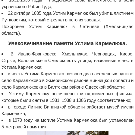
украинского Робин Гуда;
22 октября 1835 года Устим Кармелюк был убит шляхтичем
Рутковским, который стрелял в него из засады.
Похоронен Устим Кармелюк в Летичеве (Хмельницкая
область).
Увековечивание памяти Устима Кармелюка.
В Ивано-Франковске, Хмельниках, Черновцах, Киеве,
Стрые, Волочиське и Смелом есть улицы, названные в честь
Устима Кармелюка;
в честь Устима Кармелюка названо два населенных пункта:
село Кармалюково в Жмеринском районе Винницкой области и
село Кармалюковка в Балтском районе Одесской области;
Устиму Кармелюку посвящено три одноименных фильма,
которые были сняты в 1931, 1938 и 1986 году соответственно;
в городе Литине Винницкой области работает музей имени
Кармелюка;
в 1979 году на могиле Устима Кармелюка был установлен
5-метровый памятник.