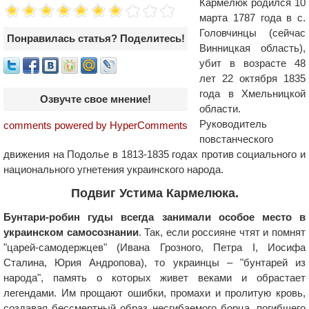
Кармелюк родился 10
марта 1787 года в с.
Головчинцы (сейчас
Понравилась статья? Поделитесь!
Винницкая область),
убит в возрасте 48
лет 22 октября 1835
года в Хмельницкой
Озвучте свое мнение!
области.
Руководитель
comments powered by HyperComments
повстанческого
движения на Подолье в 1813-1835 годах против социального и
национального угнетения украинского народа.
Подвиг Устима Кармелюка.
Бунтари-робин гуды всегда занимали особое место в
украинском самосознании
. Так, если россияне чтят и помнят
"царей-самодержцев" (Ивана Грозного, Петра I, Иосифа
Сталина, Юрия Андропова), то украинцы – "бунтарей из
народа", память о которых живет веками и обрастает
легендами. Им прощают ошибки, промахи и пролитую кровь,
создавая бессмертный образ несгибаемого борца, погибшего