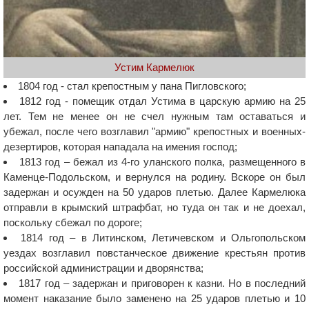
Устим Кармелюк
1804 год - стал крепостным у пана Пигловского;
1812 год - помещик отдал Устима в царскую армию на 25
лет. Тем не менее он не счел нужным там оставаться и
убежал, после чего возглавил "армию" крепостных и военных-
дезертиров, которая нападала на имения господ;
1813 год – бежал из 4-го уланского полка, размещенного в
Каменце-Подольском, и вернулся на родину. Вскоре он был
задержан и осужден на 50 ударов плетью. Далее Кармелюка
отправли в крымский штрафбат, но туда он так и не доехал,
поскольку сбежал по дороге;
1814 год – в Литинском, Летичевском и Ольгопольском
уездах возглавил повстанческое движение крестьян против
российской администрации и дворянства;
1817 год – задержан и приговорен к казни. Но в последний
момент наказание было заменено на 25 ударов плетью и 10