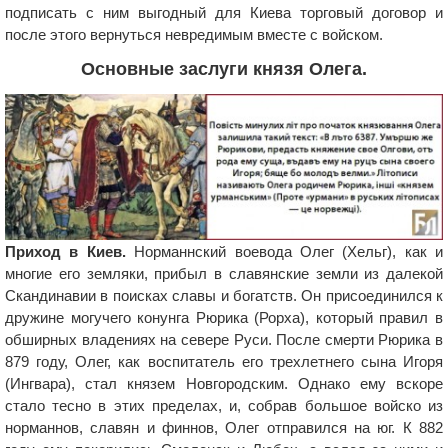
подписать с ним выгодный для Киева торговый договор и
после этого вернуться невредимым вместе с войском.
Основные заслуги князя Олега.
Приход в Киев.
Норманнский воевода Олег (Хельг), как и
многие его земляки, прибыл в славянские земли из далекой
Скандинавии в поисках славы и богатств. Он присоединился к
дружине могучего конунга Рюрика (Рорха), который правил в
обширных владениях на севере Руси. После смерти Рюрика в
879 году, Олег, как воспитатель его трехлетнего сына Игоря
(Ингвара), стал князем Новгородским. Однако ему вскоре
стало тесно в этих пределах, и, собрав большое войско из
норманнов, славян и финнов, Олег отправился на юг. К 882