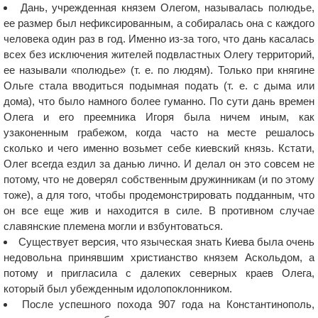
Дань, учрежденная князем Олегом, называлась полюдье,
ее размер был нефиксированным, а собиралась она с каждого
человека один раз в год. Именно из-за того, что дань касалась
всех без исключения жителей подвластных Олегу территорий,
ее называли «полюдье» (т. е. по людям). Только при княгине
Ольге стала вводиться подымная подать (т. е. с дыма или
дома), что было намного более гуманно. По сути дань времен
Олега и его преемника Игоря была ничем иным, как
узаконенным грабежом, когда часто на месте решалось
сколько и чего именно возьмет себе киевский князь. Кстати,
Олег всегда ездил за данью лично. И делал он это совсем не
потому, что не доверял собственным дружинникам (и по этому
тоже), а для того, чтобы продемонстрировать подданным, что
он все еще жив и находится в силе. В противном случае
славянские племена могли и взбунтоваться.
Существует версия, что языческая знать Киева была очень
недовольна принявшим христианство князем Аскольдом, а
потому и пригласила с далеких северных краев Олега,
который был убежденным идолопоклонником.
После успешного похода 907 года на Константинополь,