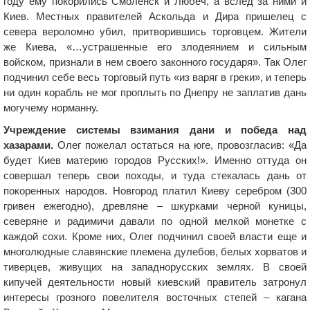
году ему покорились Смоленск и Любеч, а вслед за ними и
Киев. Местных правителей Аскольда и Дира пришелец с
севера вероломно убил, притворившись торговцем. Жители
же Киева, «…устрашенные его злодеянием и сильным
войском, признали в нем своего законного государя». Так Олег
подчинил себе весь торговый путь «из варяг в греки», и теперь
ни один корабль не мог проплыть по Днепру не заплатив дань
могучему норманну.
Учреждение системы взимания дани и победа над
хазарами.
Олег пожелал остаться на юге, провозгласив: «Да
будет Киев материю городов Русских!». Именно оттуда он
совершал теперь свои походы, и туда стекалась дань от
покоренных народов. Новгород платил Киеву серебром (300
гривен ежегодно), древляне – шкурками черной куницы,
северяне и радимичи давали по одной мелкой монетке с
каждой сохи. Кроме них, Олег подчинил своей власти еще и
многолюдные славянские племена дулебов, белых хорватов и
тиверцев, живущих на западнорусских землях. В своей
кипучей деятельности новый киевский правитель затронул
интересы грозного повелителя восточных степей – кагана