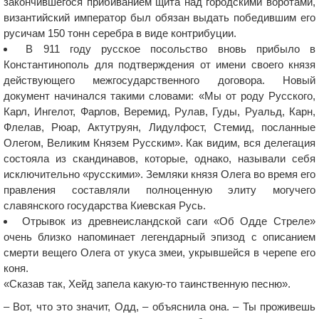
закончившегося прибиванием щита над городскими воротами,
византийский император был обязан выдать победившим его
русичам 150 тонн серебра в виде контрибуции.
В 911 году русское посольство вновь прибыло в
Константинополь для подтверждения от имени своего князя
действующего межгосударственного договора. Новый
документ начинался такими словами: «Мы от роду Русского,
Карл, Ингелот, Фарлов, Веремид, Рулав, Гуды, Руальд, Карн,
Флелав, Рюар, Актутруян, Лидулфост, Стемид, посланные
Олегом, Великим Князем Русским». Как видим, вся делегация
состояла из скандинавов, которые, однако, называли себя
исключительно «русскими». Земляки князя Олега во время его
правления составляли полноценную элиту могучего
славянского государства Киевская Русь.
Отрывок из древнеисландской саги «Об Одде Стреле»
очень близко напоминает легендарный эпизод с описанием
смерти вещего Олега от укуса змеи, укрывшейся в черепе его
коня.
«Сказав так, Хейд запела какую-то таинственную песню».
– Вот, что это значит, Одд, – объяснила она. – Ты проживешь