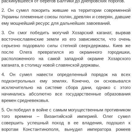
раскинувшееся от берегов Балтики до днепровских порогов.
2. Он сумел покорить жившие на территории современной
Украины племенные союзы полян, древлян и северян, давшие
ему мощнейший ресурс для дальнейших завоеваний.
3. Он смог победить могучий Хозарский каганат, вырвав
восточнославянские земли из его зависимости, что очень
серьезно подорвало силы степной сверхдержавы. Киев же
после Олега превратился из окраинного городишки,
расположенного на самой западной окраине Хозарского
каганата, в столицу новой славянской державы.
4. Он сумел навести определенный порядок на всех
подконтрольных ему землях. Конечно, он основывался
исключительно на системе сбора дани, однако с этого
начинались абсолютно все государственные образования
времен средневековья.
5. Он победил в войне с самым могущественным противником
того времени – Византийской империей. Олег сумел
совершить успешный поход в ее владения, подошел к
воротам Константинополя, вынудил императора ромеев