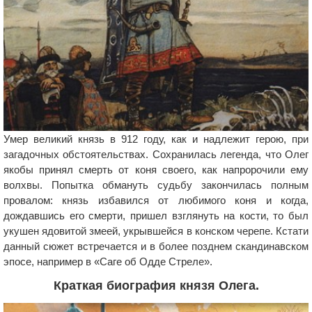
Умер великий князь в 912 году, как и надлежит герою, при
загадочных обстоятельствах. Сохранилась легенда, что Олег
якобы принял смерть от коня своего, как напророчили ему
волхвы. Попытка обмануть судьбу закончилась полным
провалом: князь избавился от любимого коня и когда,
дождавшись его смерти, пришел взглянуть на кости, то был
укушен ядовитой змеей, укрывшейся в конском черепе. Кстати
данный сюжет встречается и в более позднем скандинавском
эпосе, например в «Саге об Одде Стреле».
Краткая биография князя Олега.