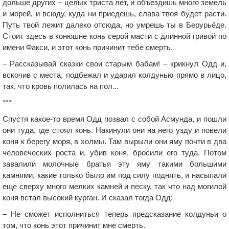
дольше других – целых триста лет, и объездишь много земель
и морей, и всюду, куда ни приедешь, слава твоя будет расти.
Путь твой лежит далеко отсюда, но умрешь ты в Берурьёде.
Стоит здесь в конюшне конь серой масти с длинной гривой по
имени Факси, и этот конь причинит тебе смерть.
– Рассказывай сказки свои старым бабам! – крикнул Одд и,
вскочив с места, подбежал и ударил колдунью прямо в лицо,
так, что кровь полилась на пол...
***
Спустя какое-то время Одд позвал с собой Асмунда, и пошли
они туда, где стоял конь. Накинули они на него узду и повели
коня к берегу моря, в холмы. Там вырыли они яму почти в два
человеческих роста и, убив коня, бросили его туда. Потом
завалили молочные братья эту яму такими большими
камнями, какие только было им под силу поднять, и насыпали
еще сверху много мелких камней и песку, так что над могилой
коня встал высокий курган. И сказал тогда Одд:
– Не сможет исполниться теперь предсказание колдуньи о
том, что конь этот причинит мне смерть.