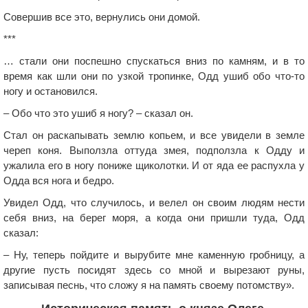
Совершив все это, вернулись они домой.
***
… стали они поспешно спускаться вниз по камням, и в то
время как шли они по узкой тропинке, Одд ушиб обо что-то
ногу и остановился.
– Обо что это ушиб я ногу? – сказал он.
Стал он раскапывать землю копьем, и все увидели в земле
череп коня. Выползла оттуда змея, подползла к Одду и
ужалила его в ногу пониже щиколотки. И от яда ее распухла у
Одда вся нога и бедро.
Увидел Одд, что случилось, и велел он своим людям нести
себя вниз, на берег моря, а когда они пришли туда, Одд
сказал:
– Ну, теперь пойдите и вырубите мне каменную гробницу, а
другие пусть посидят здесь со мной и вырезают руны,
записывая песнь, что сложу я на память своему потомству».