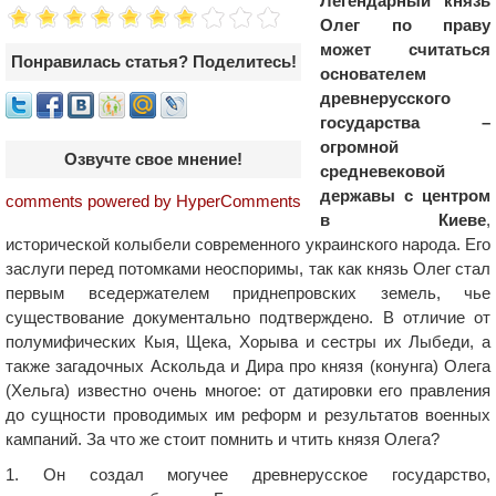
Легендарный князь
Олег по праву
может считаться
Понравилась статья? Поделитесь!
основателем
древнерусского
государства –
огромной
Озвучте свое мнение!
средневековой
державы с центром
comments powered by HyperComments
в Киеве
,
исторической колыбели современного украинского народа. Его
заслуги перед потомками неоспоримы, так как князь Олег стал
первым вседержателем приднепровских земель, чье
существование документально подтверждено. В отличие от
полумифических Кыя, Щека, Хорыва и сестры их Лыбеди, а
также загадочных Аскольда и Дира про князя (конунга) Олега
(Хельга) известно очень многое: от датировки его правления
до сущности проводимых им реформ и результатов военных
кампаний. За что же стоит помнить и чтить князя Олега?
1. Он создал могучее древнерусское государство,