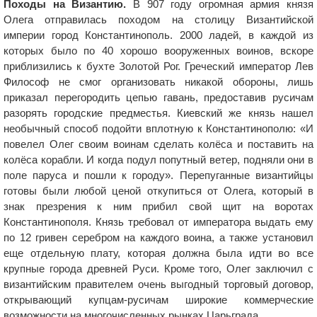
Походы на Византию.
В 907 году огромная армия князя
Олега отправилась походом на столицу Византийской
империи город Константинополь. 2000 ладей, в каждой из
которых было по 40 хорошо вооруженных воинов, вскоре
приблизились к бухте Золотой Рог. Греческий император Лев
Философ не смог организовать никакой обороны, лишь
приказал перегородить цепью гавань, предоставив русичам
разорять городские предместья. Киевский же князь нашел
необычный способ подойти вплотную к Константинополю: «И
повелел Олег своим воинам сделать колёса и поставить на
колёса корабли. И когда подул попутный ветер, подняли они в
поле паруса и пошли к городу». Перепуганные византийцы
готовы были любой ценой откупиться от Олега, который в
знак презрения к ним прибил свой щит на воротах
Константинополя. Князь требовал от императора выдать ему
по 12 гривен серебром на каждого воина, а также установил
еще отдельную плату, которая должна была идти во все
крупные города древней Руси. Кроме того, Олег заключил с
византийским правителем очень выгодный торговый договор,
открывающий купцам-русичам широкие коммерческие
возможности на многочисленных рынках Царьграда.