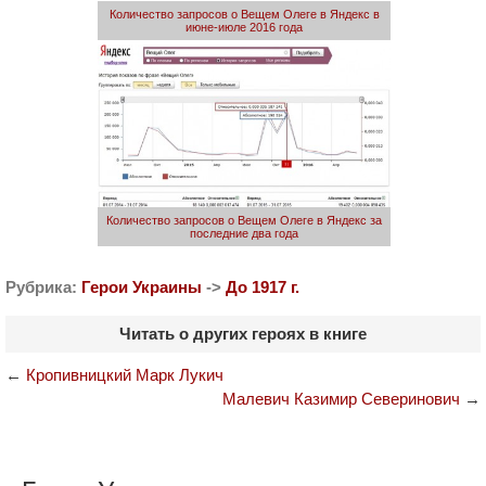
Количество запросов о Вещем Олеге в Яндекс в
июне-июле 2016 года
Количество запросов о Вещем Олеге в Яндекс за
последние два года
Рубрика:
Герои Украины
->
До 1917 г.
Читать о других героях в книге
←
Кропивницкий Марк Лукич
Малевич Казимир Северинович
→