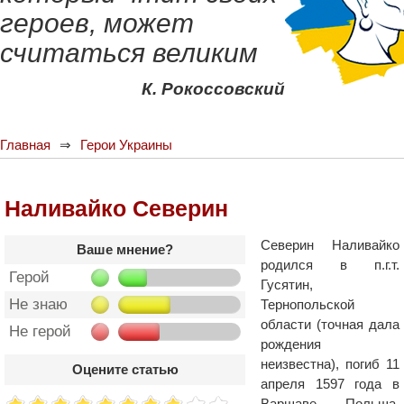
героев, может
считаться великим
К. Рокоссовский
Главная
Герои Украины
Наливайко Северин
Северин Наливайко
Ваше мнение?
родился в п.г.т.
Герой
Гусятин,
Не знаю
Тернопольской
области (точная дала
Не герой
рождения
неизвестна), погиб 11
Оцените статью
апреля 1597 года в
Варшаве, Польша.