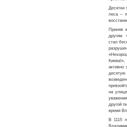
Десятки 
леса – 
восстани
Приняв 
другим 
стал бес
разруш
«Нехоро
Киева!»
активно 
десятую
возведе
превзойт
на улице
уважения
другой п
время Вл
В 1115 г
Владимир