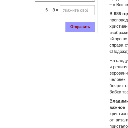
– в Вышго
6 + 8 =
В 986 г
проповед
христиан
Отправить
изображе
«Хорошо 
справа с
«Подожду
На следу
и религи
верован
человек,
бояре ст
бабка тв
Владими
важное 
христиан
от визан
пристал