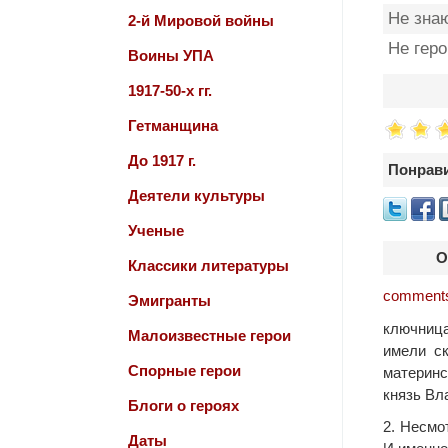
Не зна
2-й Мировой войны
Не гер
Воины УПА
1917-50-х гг.
Гетманщина
До 1917 г.
Понрави
Деятели культуры
Ученые
О
Классики литературы
comments
Эмигранты
ключница
Малоизвестные герои
имели ск
Спорные герои
материнс
князь Вл
Блоги о героях
2. Несмо
Даты