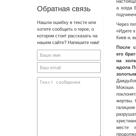
настояща
Обратная связь
а когда 
подчинен
Нашли ошибку в тексте или
Через пя
хотите сообщить о герое, о
«Идите к
котором стоит рассказать на
Киев и, 
нашем сайте? Напишите нам!
После с
его бра
на холм
идола П
золоты
Даждьб
Мокоши.
поклоня
жертвы. 
галицкие
разру
христиа
месте я
продолжа