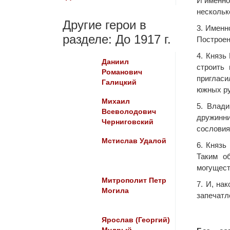
И именно
нескольк
Другие герои в
3. Именн
разделе: До 1917 г.
Построен
4. Князь
Даниил
строить
Романович
пригласи
Галицкий
южных ру
Михаил
5. Влади
Всеволодович
дружинн
Черниговский
сословия
Мстислав Удалой
6. Князь
Таким о
могущест
Митрополит Петр
7. И, на
Могила
запечатл
Ярослав (Георгий)