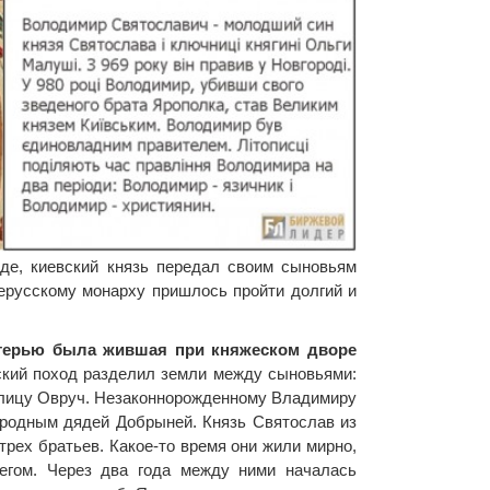
аде, киевский князь передал своим сыновьям
ерусскому монарху пришлось пройти долгий и
атерью была жившая при княжеском дворе
ский поход разделил земли между сыновьями:
толицу Овруч. Незаконнорожденному Владимиру
 родным дядей Добрыней. Князь Святослав из
трех братьев. Какое-то время они жили мирно,
егом. Через два года между ними началась