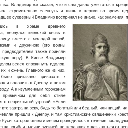
шь». Владимир же сказал, что и сам давно уже готов к крещ
ачал стремительно слепнуть и лишь в церкви во время цер
дшее суеверный Владимир воспринял не иначе, как знамения, 
вшись в храме древнего
са, вернулся киевский князь в
олицу вместе с молодой женой,
иками и дружиною (его воины
а предводителем также приняли
нскую веру). В Киеве Владимир
елом велел опрокинуть идолов,
 их и сжечь. Главного же из них,
 было приказано привязать к
оня и волочить к Днепру, а потом
 воду. А к изумленным горожанам
 привычном для себя стиле
я с неприкрытой угрозой: «Если
т кто завтра на реку, будь то богатый или бедный, или нищий, и
иевлян пришли к Днепру, и там христианские священники крест
 Руси, которое огнем и мечем проводилось в течение последую
ства погибли тысячи русичей, не желавших отказываться от вер