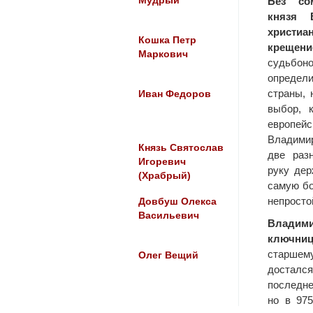
Мудрый
Без со
князя 
христ
Кошка Петр
креще
Маркович
судьбо
определ
страны, 
Иван Федоров
выбор, 
европейс
Владимир
Князь Святослав
две раз
Игоревич
руку дер
(Храбрый)
самую бо
непросто
Довбуш Олекса
Васильевич
Владими
ключниц
старшему
Олег Вещий
достался
последне
но в 97