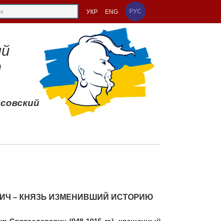
РУС
УКР
ENG
ый
т
ссовский
ИЧ – КНЯЗЬ ИЗМЕНИВШИЙ ИСТОРИЮ