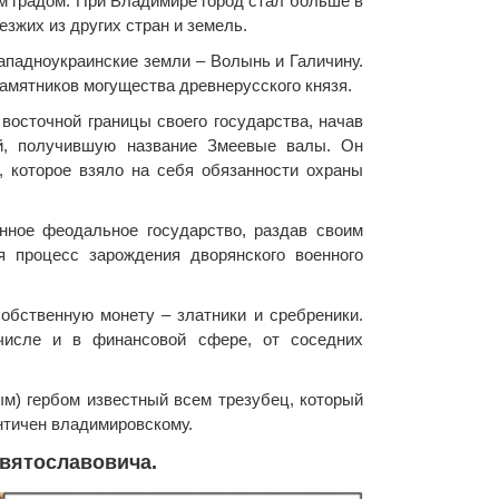
м градом. При Владимире город стал больше в
езжих из других стран и земель.
ападноукраинские земли – Волынь и Галичину.
амятников могущества древнерусского князя.
восточной границы своего государства, начав
й, получившую название Змеевые валы. Он
 которое взяло на себя обязанности охраны
нное феодальное государство, раздав своим
 процесс зарождения дворянского военного
обственную монету – златники и сребреники.
числе и в финансовой сфере, от соседних
ым) гербом известный всем трезубец, который
нтичен владимировскому.
вятославовича.