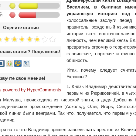
Древнерусский князь Владимир
ю
Василием, в былинах име
украинскую историю под 
ой
колоссальные заслуги перед 
правитель, рожденный язычнико
Оцените статью
истории всех восточнославян
личность, чем великий князь В
превратить огромную территорию
лась статья? Поделитесь!
славянские, тюркские и финно
общность.
Итак, почему следует считат
Украины?
звучте свое мнение!
1. Князь Владимир действител
 powered by HyperComments
первым из Рюриковичей, в чьих
 Малуша, происходила из киевской знати, а дядя Добрыня 
андинавское происхождение (Аскольд, Олег, Игорь, Святосл
кой линии были венграми. Так что, получается, что первым ук
адимир.
тря на то что Владимир пришел завоевывать престол из Велико