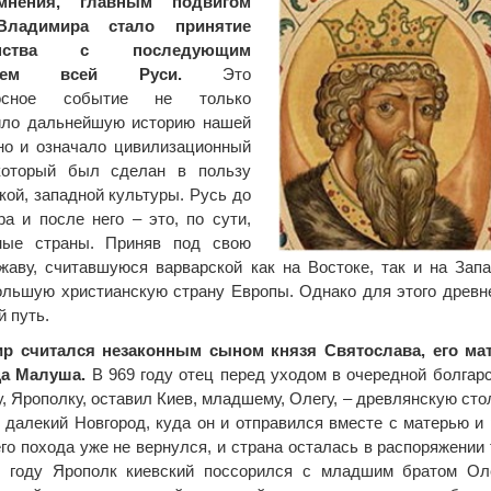
мнения, главным подвигом
Владимира стало принятие
ианства с последующим
нием всей Руси.
Это
носное событие не только
ило дальнейшую историю нашей
но и означало цивилизационный
который был сделан в пользу
кой, западной культуры. Русь до
а и после него – это, по сути,
ные страны. Приняв под свою
жаву, считавшуюся варварской как на Востоке, так и на Зап
льшую христианскую страну Европы. Однако для этого древн
й путь.
р считался незаконным сыном князя Святослава, его м
а Малуша.
В 969 году отец перед уходом в очередной болгар
, Ярополку, оставил Киев, младшему, Олегу, – древлянскую с
 далекий Новгород, куда он и отправился вместе с матерью и
го похода уже не вернулся, и страна осталась в распоряжении 
5 году Ярополк киевский поссорился с младшим братом Ол