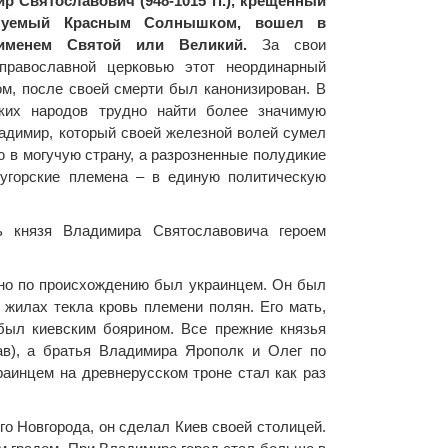
 Святославович (948-1015 гг.), крещенный
нуемый Красным Солнышком, вошел в
именем Святой или Великий.
За свои
православной церковью этот неординарный
м, после своей смерти был канонизирован. В
ских народов трудно найти более значимую
ладимир, который своей железной волей сумел
 в могучую страну, а разрозненные полудикие
-угорские племена – в единую политическую
ь князя Владимира Святославовича героем
ьно по происхождению был украинцем. Он был
 жилах текла кровь племени полян. Его мать,
был киевским боярином. Все прежние князья
ав), а братья Владимира Ярополк и Олег по
раинцем на древнерусском троне стал как раз
го Новгорода, он сделал Киев своей столицей.