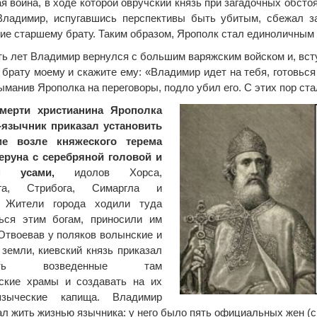
я война, в ходе которой овручский князь при загадочных обстоя
Владимир, испугавшись перспективы быть убитым, сбежал з
ие старшему брату. Таким образом, Ярополк стал единоличным
ть лет Владимир вернулся с большим варяжским войском и, вст
 брату моему и скажите ему: «Владимир идет на тебя, готовьс
выманив Ярополка на переговоры, подло убил его. С этих пор ст
мерти христианина Ярополка
т-язычник приказал установить
е возле княжеского терема
еруна с серебряной головой и
м усами,
идолов Хорса,
ога, Стрибога, Симаргла и
 Жители города ходили туда
ться этим богам, приносили им
Отвоевав у поляков волынские и
 земли, киевский князь приказал
шать возведенные там
нские храмы и создавать на их
зыческие капища. Владимир
л жить жизнью язычника: у него было пять официальных жен (с