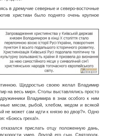
ясь в дремучие северные и северо-восточные
отив христиан было поднято очень крупное
сятинною. Щедростью своею желал Владимир
пир на весь мир». Столы выставлялись просто
 дружинники Владимира в знак особого к ним
нные мясом, рыбой, хлебом, медом и всякой
ый не может сам идти к князю во двор?». Одно
я: «Боюсь греха!».
 отказался прислать отцу положенную дань,
вскорости умер. Другой его сын, Святополк,