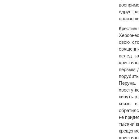
восприме
вдруг н
произоше
Крести
Херсоне
свою ст
священн
вслед з
христиа
первым д
порубить
Перуна,
хвосту к
кинуть в
князь в
обратилс
не приде
тысячи к
крещение
христиан