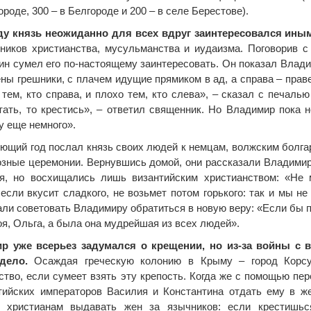
роде, 300 – в Белгороде и 200 – в селе Берестове).
оду князь неожиданно для всех вдруг заинтересовался ины
ников христианства, мусульманства и иудаизма. Поговорив с 
ин сумел его по-настоящему заинтересовать. Он показал Влади
ны грешники, с плачем идущие прямиком в ад, а справа – прав
тем, кто справа, и плохо тем, кто слева», – сказал с печаль
тать, то крестись», – ответил священник. Но Владимир пока н
 еще немного».
ющий год послал князь своих людей к немцам, волжским болгар
озные церемонии. Вернувшись домой, они рассказали Владимир
ия, но восхищались лишь византийским христианством: «Не
 если вкусит сладкого, не возьмет потом горького: так и мы 
али советовать Владимиру обратиться в новую веру: «Если бы пл
оя, Ольга, а была она мудрейшая из всех людей».
р уже всерьез задумался о крещении, но из-за войны с
дело.
Осаждая греческую колонию в Крыму – город Корсун
ство, если сумеет взять эту крепость. Когда же с помощью пе
тийских императоров Василия и Константина отдать ему в ж
о христианам выдавать жен за язычников: если крестишьс