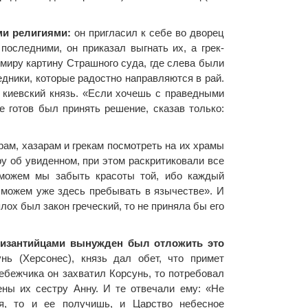
ми религиями:
он пригласил к себе во дворец
последними, он приказал выгнать их, а грек-
миру картину Страшного суда, где слева были
едники, которые радостно направляются в рай.
ю киевский князь. «Если хочешь с праведными
е готов был принять решение, сказав только:
ам, хазарам и грекам посмотреть на их храмы
у об увиденном, при этом раскритиковали все
 можем мы забыть красоты той, ибо каждый
не можем уже здесь пребывать в язычестве». И
ох был закон греческий, то не приняла бы его
 византийцами вынужден был отложить это
ь (Херсонес), князь дал обет, что примет
ребежчика он захватил Корсунь, то потребовал
ены их сестру Анну. И те отвечали ему: «Не
я, то и ее получишь, и Царство небесное