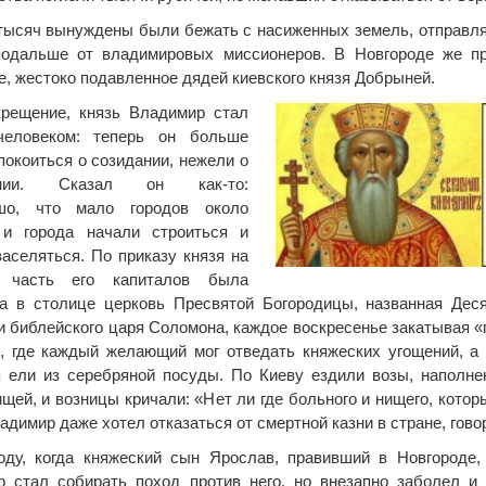
тысяч вынуждены были бежать с насиженных земель, отправля
подальше от владимировых миссионеров. В Новгороде же пр
е, жестоко подавленное дядей киевского князя Добрыней.
крещение, князь Владимир стал
человеком: теперь он больше
покоиться о созидании, нежели о
ении. Сказал он как-то:
шо, что мало городов около
, и города начали строиться и
заселяться. По приказу князя на
 часть его капиталов была
на в столице церковь Пресвятой Богородицы, названная Де
и библейского царя Соломона, каждое воскресенье закатывая «
, где каждый желающий мог отведать княжеских угощений, а
 ели из серебряной посуды. По Киеву ездили возы, наполне
ищей, и возницы кричали: «Нет ли где больного и нищего, котор
адимир даже хотел отказаться от смертной казни в стране, говор
оду, когда княжеский сын Ярослав, правивший в Новгороде,
 стал собирать поход против него, но внезапно заболел и 