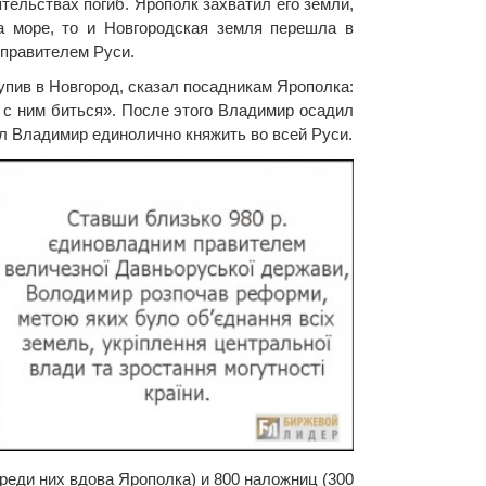
тельствах погиб. Ярополк захватил его земли,
а море, то и Новгородская земля перешла в
 правителем Руси.
упив в Новгород, сказал посадникам Ярополка:
я с ним биться». После этого Владимир осадил
ал Владимир единолично княжить во всей Руси.
реди них вдова Ярополка) и 800 наложниц (300