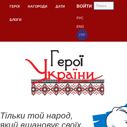
ВОЙТИ
ГЕРОЇ
НАГОРОДИ
ДАТИ
РУС
БЛОГИ
ENG
УКР
Тільки той народ,
який вшановує своїх