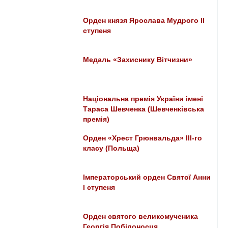
Орден князя Ярослава Мудрого ІІ
ступеня
Медаль «Захиснику Вітчизни»
Національна премія України імені
Тараса Шевченка (Шевченківська
премія)
Орден «Хрест Грюнвальда» III-го
класу (Польща)
Імператорський орден Святої Анни
І ступеня
Орден святого великомученика
Георгія Побідоносця