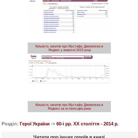
Кількість запитів про Мустафу Джемілєва в
Яндекс у вересні 2015 році
Кількість запитів про Мустафу Джемілєва в
Яндексі за останні два роки
Розділ:
Герої України
->
60-і рр. ХХ століття - 2014 р.
Читати про інших героїв в книзі