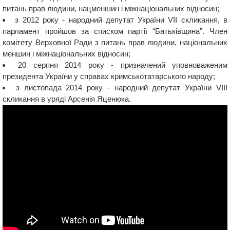
питань прав людини, нацменшин і міжнаціональних відносин;
з 2012 року - народний депутат України VII скликання, в
парламент пройшов за списком партії “Батьківщина”. Член
комітету Верховної Ради з питань прав людини, національних
меншин і міжнаціональних відносин;
20 серпня 2014 року - призначений уповноваженим
президента України у справах кримськотатарського народу;
з листопада 2014 року - народний депутат України VIII
скликання в уряді Арсенія Яценюка.