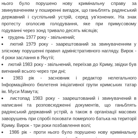
нього було порушено нову кримінальну справу за
звинуваченням у поширенні вигадок, що ганьблять радянський
державний і суспільний устрій, серед ув'язнених. На знак
протесту оголосив голодування, яке при примусовому
годуванні через зонд тривало десять місяців;
грудень 1977 року - звільнений;
лютий 1979 року - заарештований за звинуваченням у
злісному порушенні правил адміністративного нагляду. Вирок -
4 роки заслання в Якутії;
лютий 1983 року - звільнений, переїхав до Криму, звідки був
вигнаний всього через три дні;
1983 рік - засновник і редактор нелегального
Інформаційного бюлетеня ініціативної групи кримських татар
ім. Муси Мамута;
листопад 1983 року - заарештований і звинувачений в
написанні та розповсюдженні документів, що ганьблять
радянський державний устрій, а також в організації масових
заворушень при спробі поховати померлого батька на території
Криму. Вирок - три роки позбавлення волі;
1986 рік - проти нього було порушено нову кримінальну