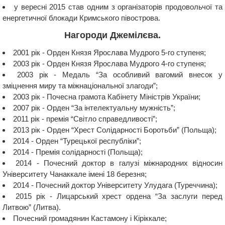
у вересні 2015 став одним з організаторів продовольчої та
енергетичної блокади Кримського півострова.
Нагороди Джемілєва.
2001 рік - Орден Князя Ярослава Мудрого 5-го ступеня;
2003 рік - Орден Князя Ярослава Мудрого 4-го ступеня;
2003 рік - Медаль “За особливий вагомий внесок у
зміцнення миру та міжнаціональної злагоди”;
2003 рік - Почесна грамота Кабінету Міністрів України;
2007 рік - Орден “За інтелектуальну мужність”;
2011 рік - премія “Світло справедливості”;
2013 рік - Орден “Хрест Солідарності Боротьби” (Польща);
2014 - Орден “Турецької республіки”;
2014 - Премія солідарності (Польща);
2014 - Почесний доктор в галузі міжнародних відносин
Університету Чанаккале імені 18 березня;
2014 - Почесний доктор Університету Улудага (Туреччина);
2015 рік - Лицарський хрест ордена “За заслуги перед
Литвою” (Литва).
Почесний громадянин Кастамону і Кіріккале;