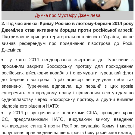
Думка про Мустафу Джемілєва
2. Під час анексії Криму Росією в лютому-березні 2014 року
Джемілєв став активним борцем проти російської агресії.
Підтримавши принцип територіальної цілісності України, він не
визнав референдум про приєднання півострова до Росії.
Джемілєв:
у квітні 2014 неодноразово звертався до Туреччини з
проханням закрити Босфорську протоку для проходження
російських військових кораблів і спрямувати турецький флот
до берегів півострова, “щоб агресор не відчував себе так
впевнено”. Туреччина відповіла, що перший з цих кроків
суперечить міжнародному праву і підписаним нею угодам по
судноплавству через Босфорську протоку, а другий вимагає
відповідного рішення НАТО;
у 2014 р. зустрічався з політиками США, провідних країн
ЄС, представниками НАТО, висуваючи вимогу введення
міжнародних санкцій проти Росії за окупацію Криму і масові
порушення прав людини на півострові з боку російської влади;