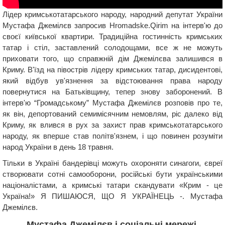
Лідер кримськотатарського народу, народний депутат України
Мустафа Джемілєв запросив Hromadske.Qirim на інтерв'ю до
своєї київської квартири. Традиційна гостинність кримських
татар і стіл, заставлений солодощами, все ж не можуть
приховати того, що справжній дім Джемілєва залишився в
Криму. В'їзд на півострів лідеру кримських татар, дисидентові,
який відбув ув'язнення за відстоювання права народу
повернутися на Батьківщину, тепер знову заборонений. В
інтерв'ю “Громадському” Мустафа Джемілєв розповів про те,
як він, депортований семимісячним немовлям, ріс далеко від
Криму, як влився в рух за захист прав кримськотатарського
народу, як вперше став політв'язнем, і що повинен розуміти
народ України в день 18 травня.
Тільки в Україні бандерівці можуть охороняти синагоги, євреї
створювати сотні самооборони, російські бути українськими
націоналістами, а кримські татари скандувати «Крим - це
Україна!» Я ПИШАЮСЯ, ЩО Я УКРАЇНЕЦЬ -. Мустафа
Джемілєв.
Мустафа Джемілєв і соціальні мережі.