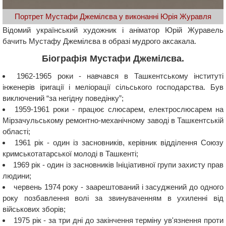
Портрет Мустафи Джемілєва у виконанні Юрія Журавля
Відомий український художник і аніматор Юрій Журавель
бачить Мустафу Джемілєва в образі мудрого аксакала.
Біографія Мустафи Джемілєва.
1962-1965 роки - навчався в Ташкентському інституті
інженерів іригації і меліорації сільського господарства. Був
виключений “за негідну поведінку”;
1959-1961 роки - працює слюсарем, електрослюсарем на
Мірзачульському ремонтно-механічному заводі в Ташкентській
області;
1961 рік - один із засновників, керівник відділення Союзу
кримськотатарської молоді в Ташкенті;
1969 рік - один із засновників Ініціативної групи захисту прав
людини;
червень 1974 року - заарештований і засуджений до одного
року позбавлення волі за звинуваченням в ухиленні від
військових зборів;
1975 рік - за три дні до закінчення терміну ув'язнення проти