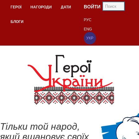
ВОЙТИ
ГЕРОЇ
НАГОРОДИ
ДАТИ
РУС
БЛОГИ
ENG
УКР
Тільки той народ,
який вшановує своїх