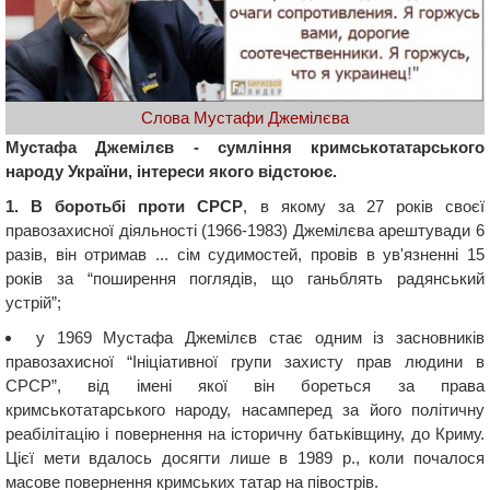
Слова Мустафи Джемілєва
Мустафа Джемілєв - сумління кримськотатарського
народу України, інтереси якого відстоює.
1. В боротьбі проти СРСР
, в якому за 27 років своєї
правозахисної діяльності (1966-1983) Джемілєва арештувади 6
разів, він отримав ... сім судимостей, провів в ув'язненні 15
років за “поширення поглядів, що ганьблять радянський
устрій”;
у 1969 Мустафа Джемілєв стає одним із засновників
правозахисної “Ініціативної групи захисту прав людини в
СРСР”, від імені якої він бореться за права
кримськотатарського народу, насамперед за його політичну
реабілітацію і повернення на історичну батьківщину, до Криму.
Цієї мети вдалось досягти лише в 1989 р., коли почалося
масове повернення кримських татар на півострів.