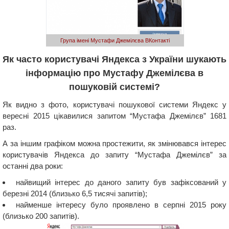
Група імені Мустафи Джемілєва ВКонтакті
Як часто користувачі Яндекса з України шукають
інформацію про Мустафу Джемілєва в
пошуковій системі?
Як видно з фото, користувачі пошукової системи Яндекс у
вересні 2015 цікавилися запитом “Мустафа Джемілєв” 1681
раз.
А за іншим графіком можна простежити, як змінювався інтерес
користувачів Яндекса до запиту “Мустафа Джемілєв” за
останні два роки:
найвищий інтерес до даного запиту був зафіксований у
березні 2014 (близько 6,5 тисячі запитів);
найменше інтересу було проявлено в серпні 2015 року
(близько 200 запитів).