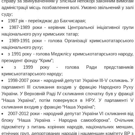
справу за звинуваченням у злісный непокорі законним вимогам
адміністрації місць позбавлення волі. Умовно звільнений у залі
суду;
1987 рік - переїжджає до Бахчисарая;
1987-1989 роки - керівник Центральної ініціативної групи
національного руху кримських татар;
1989-1991 роки - голова Організації кримськотатарського
національного руху;
з 1991 року - голова Меджлісу кримськотатарського народу,
президент фонду “Крим”;
з 1999 року - голова Ради представників
кримськотатарського народу;
1998-2007 роки - народний депутат України III-V скликань. У
парламенті III скликання входив у фракцію Народного Руху
України. У Верховній Раді IV скликання спочатку був у фракції
“Наша Україна”, потім повернувся в НРУ. У парламенті V
скликання входив у фракцію “Наша Україна”;
2007-2012 роки - народний депутат України VI скликання від
блоку “Наша Україна - Народна самооборона”. Очільник
підкомітету з питань корінних народів, національних меншин,
етнічних груп, депортованих народів і нацменшин комітету ВР з