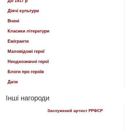
До 1917 р
Діячі культури
Вчені
Класики літератури
Емігранти
Маловідомі герої
Неоднозначні герої
Блоги про героїв
Дати
Інші нагороди
Заслужений артист РРФСР