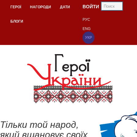
ВОЙТИ
ГЕРОЇ
НАГОРОДИ
ДАТИ
РУС
БЛОГИ
ENG
УКР
Тільки той народ,
який вшановує своїх