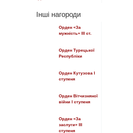
Інші нагороди
Орден «За
мужність» III ст.
Орден Турецької
Республіки
Орден Кутузова I
ступеня
Орден Вітчизняної
війни I ступеня
Орден «За
заслуги» ІІІ
ступеня