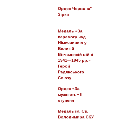
Орден Червоної
Зірки
Медаль «За
перемогу над
Німеччиною у
Великій
Вітчизняній війні
1941—1945 рр.»
Герой
Радянського
Союзу
Орден «За
мужність» II
ступеня
Медаль ім. Св.
Володимира СКУ