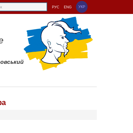
УКР
РУС
ENG
е
совський
ра