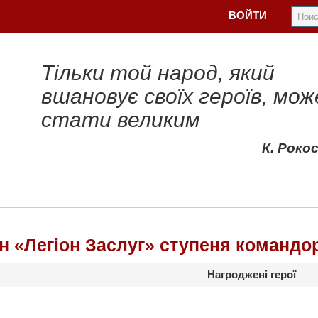
ВОЙТИ
Тільки той народ, який
вшановує своїх героїв, мож
стати великим
К. Роко
н «Легіон Заслуг» ступеня командо
Нагроджені герої