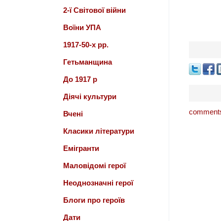
2-ї Світової війни
Воїни УПА
1917-50-х рр.
Гетьманщина
До 1917 р
Діячі культури
comments
Вчені
Класики літератури
Емігранти
Маловідомі герої
Неоднозначні герої
Блоги про героїв
Дати