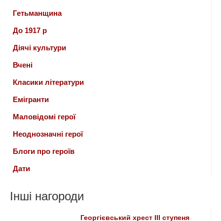
Гетьманщина
До 1917 р
Діячі культури
Вчені
Класики літератури
Емігранти
Маловідомі герої
Неоднозначні герої
Блоги про героїв
Дати
Інші нагороди
Георгієвський хрест ІІІ ступеня