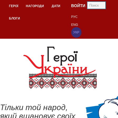
ВОЙТИ
ГЕРОЇ
НАГОРОДИ
ДАТИ
РУС
БЛОГИ
ENG
УКР
Тільки той народ,
який вшановує своїх