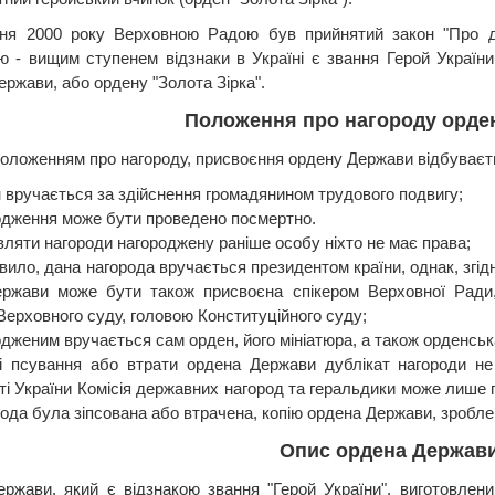
ня 2000 року Верховною Радою був прийнятий закон "Про де
ю - вищим ступенем відзнаки в Україні є звання Герой Украї
ержави, або ордену "Золота Зірка".
Положення про нагороду орде
 положенням про нагороду, присвоєння ордену Держави відбуваєть
 вручається за здійснення громадянином трудового подвигу;
одження може бути проведено посмертно.
вляти нагороди нагороджену раніше особу ніхто не має права;
вило, дана нагорода вручається президентом країни, однак, згі
ржави може бути також присвоєна спікером Верховної Ради, 
Верховного суду, головою Конституційного суду;
дженим вручається сам орден, його мініатюра, а також орденськ
і псування або втрати ордена Держави дублікат нагороди н
ті України Комісія державних нагород та геральдики може лише 
рода була зіпсована або втрачена, копію ордена Держави, зробле
Опис ордена Держави
ржави, який є відзнакою звання "Герой України", виготовлени