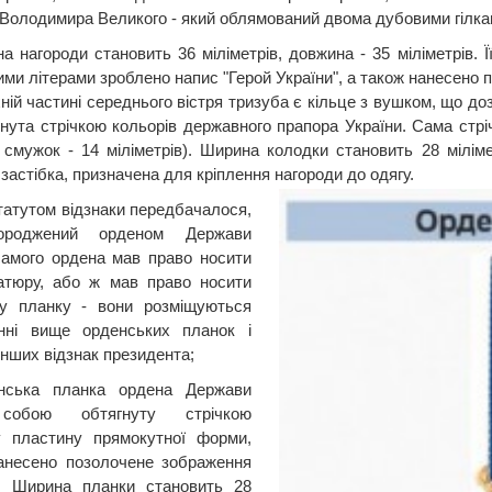
Володимира Великого - який облямований двома дубовими гілка
а нагороди становить 36 міліметрів, довжина - 35 міліметрів. Ї
ми літерами зроблено напис "Герой України", а також нанесено 
ній частині середнього вістря тризуба є кільце з вушком, що д
гнута стрічкою кольорів державного прапора України. Сама стріч
і смужок - 14 міліметрів). Ширина колодки становить 28 мілімет
 застібка, призначена для кріплення нагороди до одягу.
татутом відзнаки передбачалося,
ороджений орденом Держави
самого ордена мав право носити
іатюру, або ж мав право носити
ку планку - вони розміщуються
інні вище орденських планок і
інших відзнак президента;
нська планка ордена Держави
собою обтягнуту стрічкою
у пластину прямокутної форми,
анесено позолочене зображення
и. Ширина планки становить 28