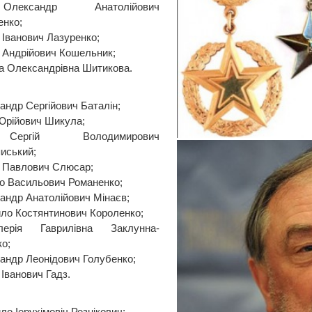
Олександр Анатолійович
нко;
 Іванович Лазуренко;
р Андрійович Кошельник;
а Олександрівна Шитикова.
андр Сергійович Баталін;
Юрійович Шикула;
Сергій Володимирович
иський;
й Павлович Слюсар;
о Васильович Романенко;
андр Анатолійович Мінаєв;
ло Костянтинович Короленко;
лерія Гаврилівна Заклунна-
о;
андр Леонідович Голубенко;
Іванович Гадз.
о Іерухімовіч Резнікович;