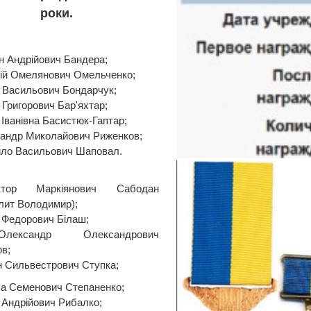
роки.
н Андрійович Бандера;
рій Омелянович Омельченко;
й Васильович Бондарчук;
 Григорович Бар'яхтар;
Іванівна Басистюк-Гаптар;
андр Миколайович Риженков;
ло Васильович Шаповал.
ктор Маркіянович Сабодан
лит Володимир);
 Федорович Білаш;
Олександр Олександрович
в;
н Сильвестрович Ступка;
а Семенович Степаненко;
 Андрійович Рибалко;