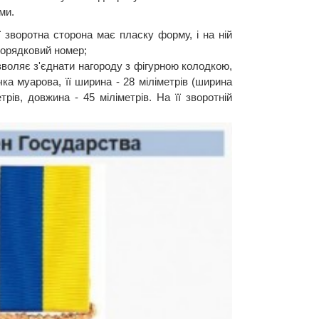
ми.
ї зворотна сторона має пласку форму, і на ній
порядковий номер;
озволяє з'єднати нагороду з фігурною колодкою,
ка муарова, її ширина - 28 міліметрів (ширина
рів, довжина - 45 міліметрів. На її зворотній