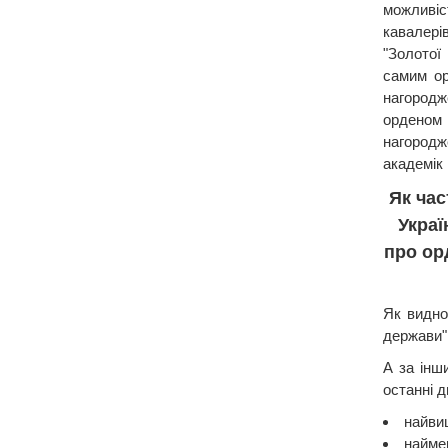
можливі
кавалер
"Золотої
самим ор
нагоро
орденом 
нагород
академік 
Як час
Укра
про ор
Як видно
держави" 
А за інш
останні д
найвищ
наймен