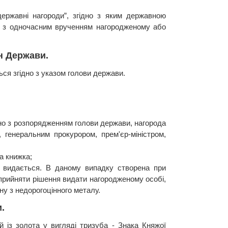
ржавні нагороди”, згідно з яким державною
ни з одночасним врученням нагородженому або
н Держави.
ся згідно з указом голови держави.
дно з розпорядженням голови держави, нагорода
генеральним прокурором, прем'єр-міністром,
а книжка;
е видається. В даному випадку створена при
прийняти рішення видати нагородженому особі,
ну з недорогоцінного металу.
.
й із золота у вигляді тризуба - Знака Княжої