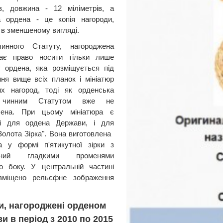
ів, довжина - 12 міліметрів, а
а ордена - це копія нагороди,
 в зменшеному вигляді.
чинного Статуту, нагороджена
ає право носити тільки лише
у ордена, яка розміщується під
ння вище всіх планок і мініатюр
их нагород, тоді як орденська
 чинним Статутом вже не
чена. При цьому мініатюра є
і для ордена Держави, і для
олота Зірка". Вона виготовлена ​​
а у формі п'ятикутної зірки з
анний гладкими променями
о боку. У центральній частині
озміщено рельєфне зображення
и, нагороджені орденом
и в період з 2010 по 2015