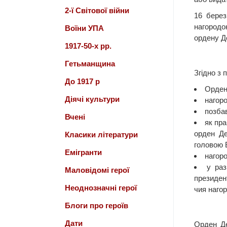
2-ї Світової війни
16 берез
нагородо
Воїни УПА
ордену Д
1917-50-х рр.
Гетьманщина
Згідно з
До 1917 р
Орден
Діячі культури
нагор
позба
Вчені
як пра
орден Де
Класики літератури
головою 
Емігранти
нагоро
у раз
Маловідомі герої
президен
Неоднозначні герої
чия наго
Блоги про героїв
Дати
Орден Де