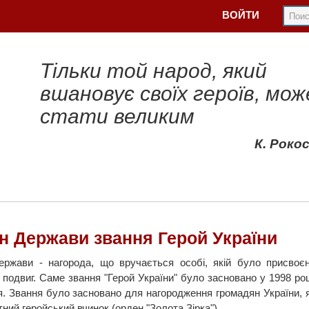
ВОЙТИ
Тільки той народ, який
вшановує своїх героїв, мож
стати великим
К. Роко
н Держави звання Герой України
ржави - ​​нагорода, що вручається особі, якій було присвоє
 подвиг. Саме звання "Герой України" було засновано у 1998 ро
я. Звання було засновано для нагородження громадян України, я
ний геройський вчинок (орден "Золота Зірка").