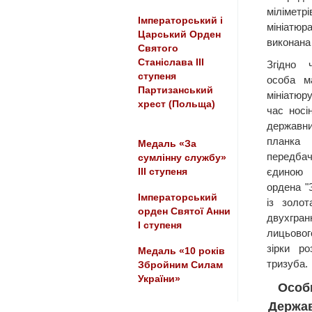
міліметр
Імператорський і
мініатюр
Царський Орден
виконана
Святого
Станіслава III
Згідно 
ступеня
особа м
Партизанський
мініатюр
хрест (Польща)
час носі
державн
планка
Медаль «За
передба
сумлінну службу»
єдиною 
III ступеня
ордена "З
Імператорський
із золот
орден Святої Анни
двухгр
І ступеня
лицьовог
зірки р
Медаль «10 років
тризуба.
Збройним Силам
України»
Особ
Держав