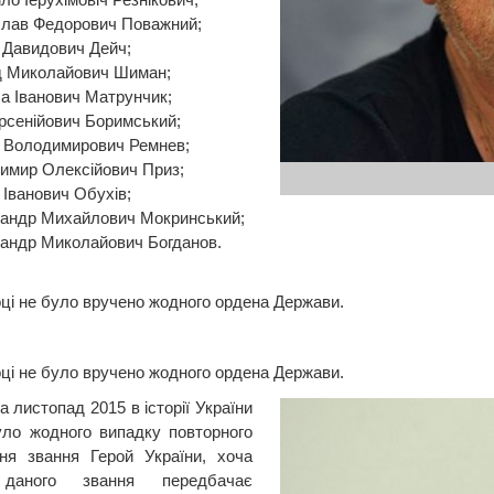
слав Федорович Поважний;
 Давидович Дейч;
д Миколайович Шиман;
а Іванович Матрунчик;
Арсенійович Боримський;
р Володимирович Ремнев;
имир Олексійович Приз;
 Іванович Обухів;
андр Михайлович Мокринський;
андр Миколайович Богданов.
оці не було вручено жодного ордена Держави.
оці не було вручено жодного ордена Держави.
 листопад 2015 в історії України
ло жодного випадку повторного
ня звання Герой України, хоча
 даного звання передбачає