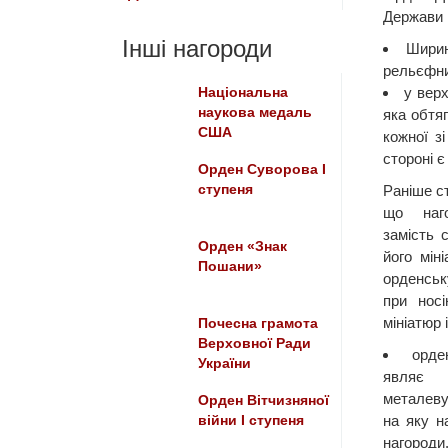
Держави 
Інші нагороди
Ширин
рельєфни
у верх
Національна
наукова медаль
яка обтя
США
кожної з
стороні є
Орден Суворова I
ступеня
Раніше с
що наг
замість 
Орден «Знак
його мін
Пошани»
орденсь
при нос
мініатюр 
Почесна грамота
Верховної Ради
орде
України
являє 
металев
Орден Вітчизняної
на яку н
війни І ступеня
нагород