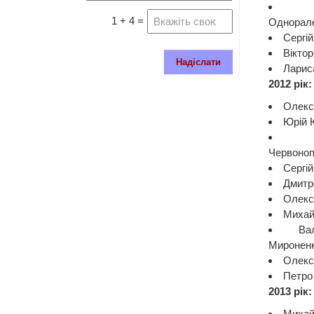
1 + 4 =
Однорале
Сергій
Вікто
Надіслати
Ларис
2012 рік:
Олекс
Юрій 
Червоноп
Сергі
Дмитр
Олекс
Михай
Ва
Мироненк
Олекс
Петро 
2013 рік:
Михайл