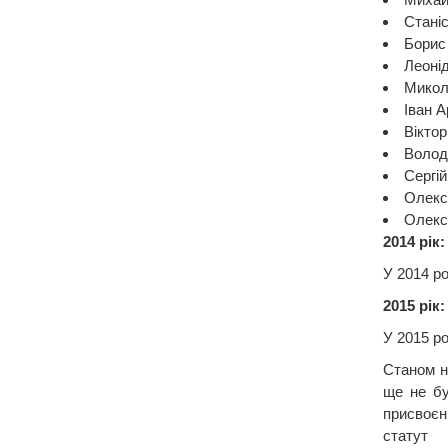
Стані
Борис
Леоні
Микол
Іван 
Вікто
Волод
Сергій
Олекс
Олекс
2014 рік:
У 2014 р
2015 рік:
У 2015 р
Станом на
ще не бу
присвоєн
статут