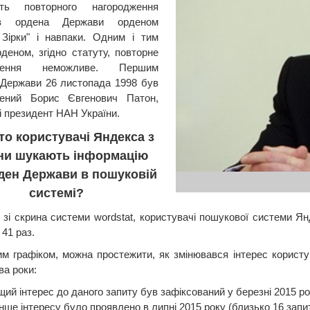
сть повторного нагородження
ів ордена Держави орденом
 Зірки" і навпаки. Одним і тим
деном, згідно статуту, повторне
дження неможливе. Першим
Держави 26 листопада 1998 був
жений Борис Євгенович Патон,
і президент НАН України.
то користувачі Яндекса з
їни шукають інформацію
ден Держави в пошуковій
системі?
 зі скрина системи wordstat, користувачі пошукової системи Ян
41 раз.
им графіком, можна простежити, як змінювався інтерес корист
ва роки:
ий інтерес до даного запиту був зафіксований у березні 2015 рок
ше інтересу було проявлено в липні 2015 року (близько 16 запит