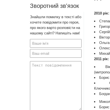
Зворотний зв'язок
2010 рік:
Знайшли помилку в тексті або
Степа
хочете повідомити про героя,
Григо
про якого варто розповісти на
Сергі
нашому сайті? Напишіть нам!
Віктор
Ольга 
Олекс
Михай
2011 рік:
Ві
(митропо
Борис
Ключнико
Богда
Микол
Борис