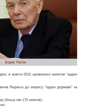
Борис Патон
декс в жовтні 2015 цікавилися запитом "орден
увачів Яндекса до запросу "орден держави" за
у (більш ніж 170 запитів);
ів).