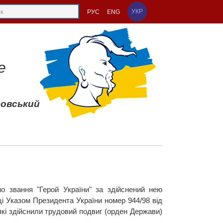
УКР
РУС
ENG
е
совський
но звання "Герой України" за здійснений нею
ці Указом Президента України номер 944/98 від
кі здійснили трудовий подвиг (орден Держави)