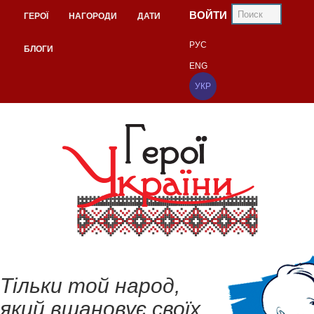
ВОЙТИ
ГЕРОЇ
НАГОРОДИ
ДАТИ
РУС
БЛОГИ
ENG
УКР
Тільки той народ,
який вшановує своїх