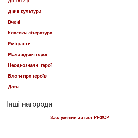
До 1917 р
Діячі культури
Вчені
Класики літератури
Емігранти
Маловідомі герої
Неоднозначні герої
Блоги про героїв
Дати
Інші нагороди
Заслужений артист РРФСР