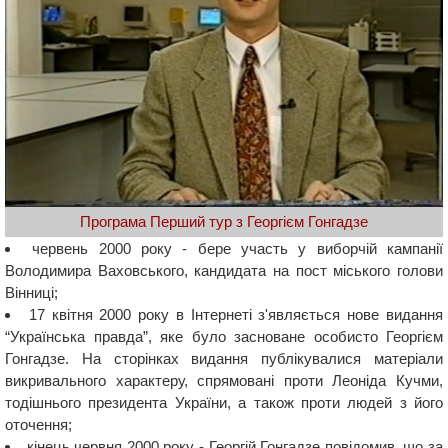
Програма Перший тур з Георгієм Гонгадзе
червень 2000 року - бере участь у виборчій кампанії
Володимира Ваховського, кандидата на пост міського голови
Вінниці;
17 квітня 2000 року в Інтернеті з'являється нове видання
“Українська правда”, яке було засноване особисто Георгієм
Гонгадзе. На сторінках видання публікувалися матеріали
викривального характеру, спрямовані проти Леоніда Кучми,
тодішнього президента України, а також проти людей з його
оточення;
кінець червня 2000 року - Георгій Гонгадзе повідомив, що за