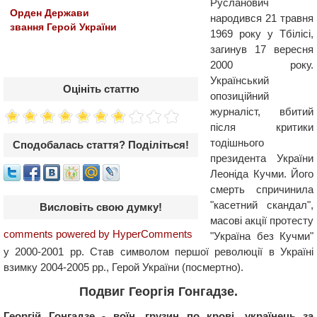
Русланович
Орден Держави
народився 21 травня
звання Герой України
1969 року у Тбілісі,
загинув 17 вересня
2000 року.
Український
Оцініть статтю
опозиційний
журналіст, вбитий
після критики
тодішнього
Сподобалась стаття? Поділіться!
президента України
Леоніда Кучми. Його
смерть спричинила
"касетний скандал",
Висловіть свою думку!
масові акції протесту
comments powered by HyperComments
"Україна без Кучми"
у 2000-2001 рр. Став символом першої революції в Україні
взимку 2004-2005 рр., Герой України (посмертно).
Подвиг Георгія Гонгадзе.
Георгій Гонгадзе - воїн, грузин по крові, українець за