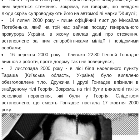
ним ведеться стеження. Зокрема, він говорив, що невідомі
люди скрізь супроводжують його на автомобілі марки "Жигулі";
14 липня 2000 року - пише офіційний лист до Михайла
Потебенька, який на той час займав посаду генерального
прокурора України, в якому виклав дані про стеження,
встановлене за ним співробітниками міліції і невідомими
особами;
16 вересня 2000 року - близько 22:30 Георгій Гонгадзе
вийшов з роботи, проте додому так і не повернувся;
2 листопада 2000 року - в лісі біля населеного пункту
Тараща (Київська область, Україна) було виявлено
обезголовлене тіло. Дружина і друзі Гонгадзе впізнали в
знайденому тілі Георгія. Зокрема, на тілі були виявлені такі ж
осколкові поранення, які були у Георгія. Слідством
встановлено, що смерть Гонгадзе настала 17 жовтня 2000
року.