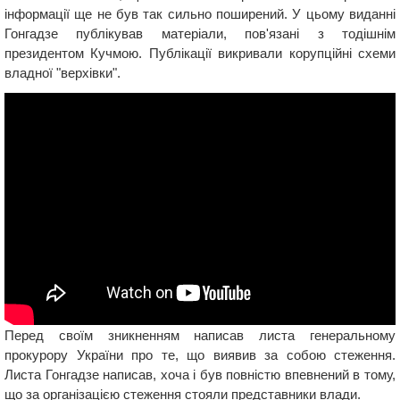
інформації ще не був так сильно поширений. У цьому виданні
Гонгадзе публікував матеріали, пов'язані з тодішнім
президентом Кучмою. Публікації викривали корупційні схеми
владної "верхівки".
Перед своїм зникненням написав листа генеральному
прокурору України про те, що виявив за собою стеження.
Листа Гонгадзе написав, хоча і був повністю впевнений в тому,
що за організацією стеження стояли представники влади.