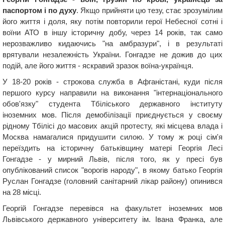
паспортом і по духу
. Якщо прийняти цю тезу, стає зрозумілим
його життя і доля, яку потім повторили герої Небесної сотні і
воїни АТО в іншу історичну добу, через 14 років, так само
нерозважливо кидаючись "на амбразури", і в результаті
врятували незалежність України. Гонгадзе не дожив до цих
подій, але його життя - яскравий зразок воїна-українця.
У 18-20 років - строкова служба в Афганістані, куди після
першого курсу направили на виконання "інтернаціонального
обов'язку" студента Тбіліського державного інституту
іноземних мов. Після демобілізації приєднується у своєму
рідному Тбілісі до масових акцій протесту, які місцева влада і
Москва намагалися придушити силою. У тому ж році сім'я
переїздить на історичну батьківщину матері Георгія Лесі
Гонгадзе - у мирний Львів, після того, як у пресі був
опублікований список "ворогів народу", в якому батько Георгія
Руслан Гонгадзе (головний санітарний лікар району) опинився
на 28 місці.
Георгій Гонгадзе перевівся на факультет іноземних мов
Львівського державного університету ім. Івана Франка, але