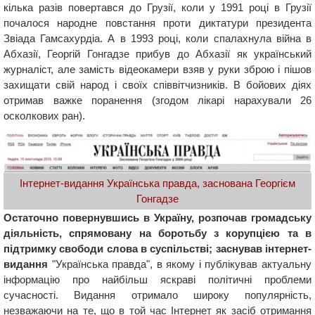
кілька разів повертався до Грузії, коли у 1991 році в Грузії
почалося народне повстання проти диктатури президента
Звіада Гамсахурдіа. А в 1993 році, коли спалахнула війна в
Абхазії, Георгій Гонгадзе прибув до Абхазії як український
журналіст, але замість відеокамери взяв у руки зброю і пішов
захищати свій народ і своїх співвітчизників. В бойових діях
отримав важке поранення (згодом лікарі нарахували 26
осколкових ран).
Інтернет-видання Українська правда, заснована Георгієм
Гонгадзе
Остаточно повернувшись в Україну, розпочав громадську
діяльність, спрямовану на боротьбу з корупцією та в
підтримку свободи слова в суспільстві; заснував інтернет-
видання
"Українська правда", в якому і публікував актуальну
інформацію про найбільш яскраві політичні проблеми
сучасності. Видання отримало широку популярність,
незважаючи на те, що в той час Інтернет як засіб отримання