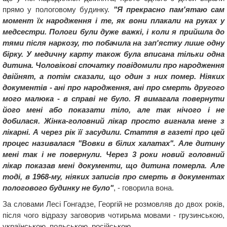
прямо у пологовому будинку.
"Я прекрасно пам'ятаю сам
момент їх народження і те, як вони плакали на руках у
медсестри. Пологи були дуже важкі, і коли я прийшла до
тями після наркозу, то побачила на зап'ястку лише одну
бірку. У медичну карту також була вписана тільки одна
дитина. Чоловікові спочатку повідомили про народження
двійнят, а потім сказали, що один з них помер. Ніяких
документів - ані про народження, ані про смерть другого
мого малюка - в справі не було. Я вимагала повернути
його мені або показати тіло, але так нічого і не
добилася. Жінка-головний лікар просто вигнала мене з
лікарні. А через рік її засудили. Стаття в газеті про цей
процес називалася "Вовки в білих халатах". Але дитину
мені так і не повернули. Через 3 роки новий головний
лікар показав мені документи, що дитина померла. Але
тоді, в 1968-му, ніяких записів про смерть в документах
пологового будинку не було"
, - говорила вона.
За словами Лесі Гонгадзе, Георгій не розмовляв до двох років,
після чого відразу заговорив чотирьма мовами - грузинською,
українською, польською, російською.