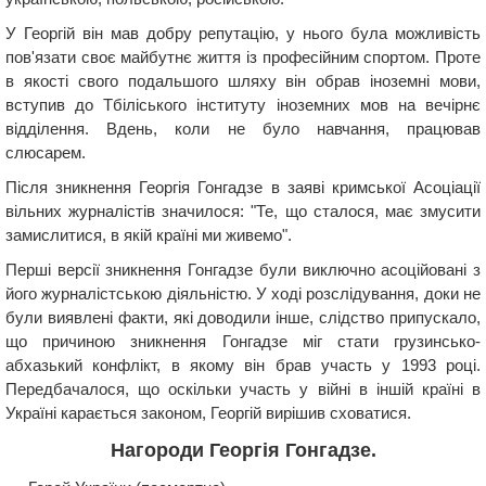
У Георгій він мав добру репутацію, у нього була можливість
пов'язати своє майбутнє життя із професійним спортом. Проте
в якості свого подальшого шляху він обрав іноземні мови,
вступив до Тбіліського інституту іноземних мов на вечірнє
відділення. Вдень, коли не було навчання, працював
слюсарем.
Після зникнення Георгія Гонгадзе в заяві кримської Асоціації
вільних журналістів значилося: "Те, що сталося, має змусити
замислитися, в якій країні ми живемо".
Перші версії зникнення Гонгадзе були виключно асоційовані з
його журналістською діяльністю. У ході розслідування, доки не
були виявлені факти, які доводили інше, слідство припускало,
що причиною зникнення Гонгадзе міг стати грузинсько-
абхазький конфлікт, в якому він брав участь у 1993 році.
Передбачалося, що оскільки участь у війні в іншій країні в
Україні карається законом, Георгій вирішив сховатися.
Нагороди Георгія Гонгадзе.