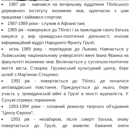
1987 рік - навчався на вечірньому відділенні Тбіліського
державного інституту іноземних мов, одночасно з цим
працював і займався спортом;
1987-1989 роки - служив в Афганістані;
1989 рік - повернувся до Тбілісі і за прикладом свого батька
кинувся у вир громадсько-політичної діяльності, очолив
інформаційний відділ Народного Фронту Грузії;
осінь 1989 року - переїжджає до Львова. Навчається у
Львівському національному університеті імені Івана Франка на
факультеті іноземних мов. Включається у суспільно-політичне
життя міста. Створює Грузинський культурний центр, бере
шлюб з Мар'яною Стеценко;
1991 рік - повертається до Тбілісі, де почалося
антізвіадівське повстання. Приєднується до нього, бере
участь у громадянській війні в Грузії в якості журналіста. У
Сухумі отримує поранення;
1993-1994 роки - головний режисер творчого об'єднання
"Центр Європи";
1993 рік - незабаром, після смерті батька, знову
повертається до Грузії, де виявляє бажання зняти