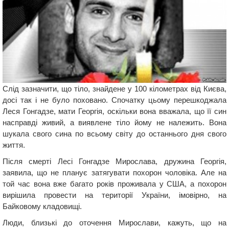
Слід зазначити, що тіло, знайдене у 100 кілометрах від Києва,
досі так і не було поховано. Спочатку цьому перешкоджала
Леся Гонгадзе, мати Георгія, оскільки вона вважала, що її син
насправді живий, а виявлене тіло йому не належить. Вона
шукала свого сина по всьому світу до останнього дня свого
життя.
Після смерті Лесі Гонгадзе Мирослава, дружина Георгія,
заявила, що не планує затягувати похорон чоловіка. Але на
той час вона вже багато років проживала у США, а похорон
вирішила провести на території України, імовірно, на
Байковому кладовищі.
Люди, близькі до оточення Мирослави, кажуть, що на