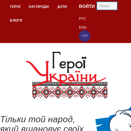
ВОЙТИ
ГЕРОЇ
НАГОРОДИ
ДАТИ
РУС
БЛОГИ
ENG
УКР
Тільки той народ,
який вшановує своїх