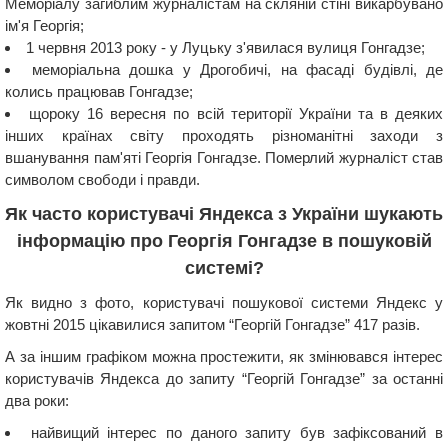
Меморіалу загиблим журналістам на скляній стіні викарбувано
ім'я Георгія;
1 червня 2013 року - у Луцьку з'явилася вулиця Гонгадзе;
меморіальна дошка у Дрогобичі, на фасаді будівлі, де
колись працював Гонгадзе;
щороку 16 вересня по всій території України та в деяких
інших країнах світу проходять різноманітні заходи з
вшанування пам'яті Георгія Гонгадзе. Померлий журналіст став
символом свободи і правди.
Як часто користувачі Яндекса з України шукають
інформацію про Георгія Гонгадзе в пошуковій
системі?
Як видно з фото, користувачі пошукової системи Яндекс у
жовтні 2015 цікавилися запитом “Георгій Гонгадзе” 417 разів.
А за іншим графіком можна простежити, як змінювався інтерес
користувачів Яндекса до запиту “Георгій Гонгадзе” за останні
два роки:
найвищий інтерес по даного запиту був зафіксований в