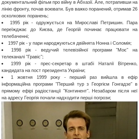
документальний фільм про війну в Абхазії. Але, потрапивши на
лінію фронту, почав воювати. Був важко поранений, отримав 26
осколкових поранень;
1995 рік - одружується на Мирославі Петришин. Пара
переїжджає до Києва, де Георгій починає працювати на
телебаченні;
1997 рік - у пари народжуються двійнята Нонна і Соломія;
1998 рік - ведучий телевізійної програми "Моє" на
телеканалі "Гравіс";
1999 рік - прес-секретар в штабі Наталії Вітренко,
кандидата на пост президента України;
1 жовтня 1999 року - перший раз вийшла в ефір
інформаційна програми "Перший тур з Георгієм Гонгадзе" в
прямому ефірі радіостанції "Континент". Незабаром після неї
на адресу Георгія почали надходити перші погрози;