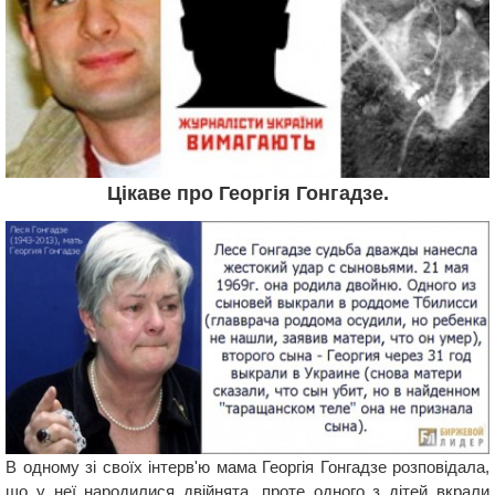
Цікаве про Георгія Гонгадзе.
В одному зі своїх інтерв'ю мама Георгія Гонгадзе розповідала,
що у неї народилися двійнята, проте одного з дітей вкрали