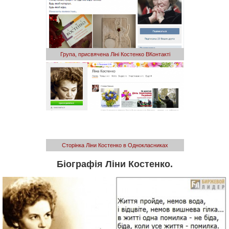
Група, присвячена Ліні Костенко ВКонтакті
Сторінка Ліни Костенко в Однокласниках
Біографія Ліни Костенко.