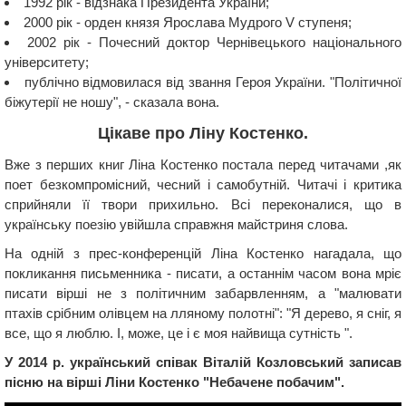
1992 рік - відзнака Президента України;
2000 рік - орден князя Ярослава Мудрого V ступеня;
2002 рік - Почесний доктор Чернівецького національного
університету;
публічно відмовилася від звання Героя України. "Політичної
біжутерії не ношу", - сказала вона.
Цікаве про Ліну Костенко.
Вже з перших книг Ліна Костенко постала перед читачами ,як
поет безкомпромісний, чесний і самобутній. Читачі і критика
сприйняли її твори прихильно. Всі переконалися, що в
українську поезію увійшла справжня майстриня слова.
На одній з прес-конференцій Ліна Костенко нагадала, що
покликання письменника - писати, а останнім часом вона мріє
писати вірші не з політичним забарвленням, а "малювати
птахів срібним олівцем на лляному полотні": "Я дерево, я сніг, я
все, що я люблю. І, може, це і є моя найвища сутність ".
У 2014 р. український співак Віталій Козловський записав
пісню на вірші Ліни Костенко "Небачене побачим".