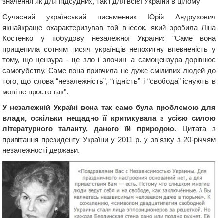
значення як для підсудних, так і для всієї України в цілому.
Сучасний український письменник Юрій Андрухович
якнайкраще охарактеризував той внесок, який зробила Ліна
Костенко у побудову незалежної України: "Саме вона
прищепила сотням тисяч українців непохитну впевненість у
тому, що цензура - це зло і злочин, а самоцензура дорівнює
самогубству. Саме вона привчила не дуже сміливих людей до
того, що слова “незалежність”, “гідність” і “свобода” існують в
мові не просто так".
У незалежній Україні вона так само була проблемою для
влади, оскільки нещадно її критикувала з усією силою
літературного таланту, даного їй природою
. Цитата з
привітання президенту України у 2011 р. у зв'язку з 20-річчям
незалежності держави.