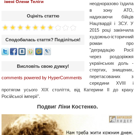
імені Олени Теліги
неодноразово їздила
в зону АТО,
Оцініть статтю
надихаючи бійців
Нацгвардії і ЗСУ. У
2015 році закінчила
художньо-історичний
Сподобалась стаття? Поділіться!
роман про
"деградацію Росії
через роздоріжжя
українських доль -
Висловіть свою думку!
стертих, знищених,
перетасованих з
comments powered by HyperComments
середини XVIII і
протягом усього XIX століття, від Катерини II до краху
Російської імперії".
Подвиг Ліни Костенко.