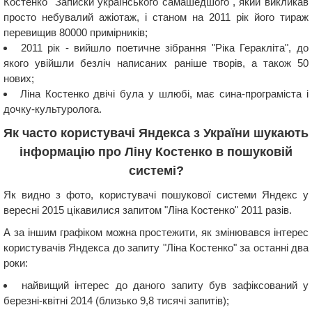
Костенко "Записки українського самашедшого", який викликав
просто небувалий ажіотаж, і станом на 2011 рік його тираж
перевищив 80000 примірників;
2011 рік - вийшло поетичне зібрання "Ріка Геракліта", до
якого увійшли безліч написаних раніше творів, а також 50
нових;
Ліна Костенко двічі була у шлюбі, має сина-програміста і
дочку-культуролога.
Як часто користувачі Яндекса з України шукають
інформацію про Ліну Костенко в пошуковій
системі?
Як видно з фото, користувачі пошукової системи Яндекс у
вересні 2015 цікавилися запитом "Ліна Костенко" 2011 разів.
А за іншим графіком можна простежити, як змінювався інтерес
користувачів Яндекса до запиту "Ліна Костенко" за останні два
роки:
найвищий інтерес до даного запиту був зафіксований у
березні-квітні 2014 (близько 9,8 тисячі запитів);