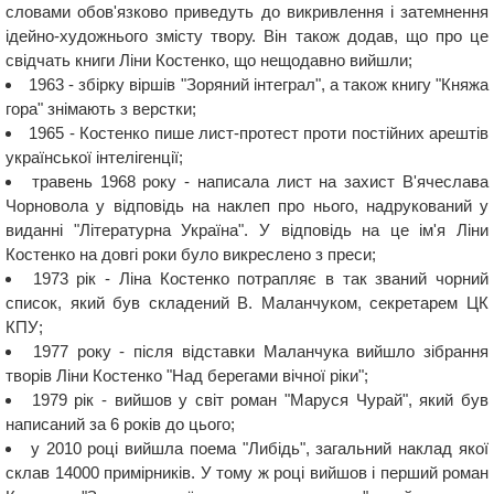
словами обов'язково приведуть до викривлення і затемнення
ідейно-художнього змісту твору. Він також додав, що про це
свідчать книги Ліни Костенко, що нещодавно вийшли;
1963 - збірку віршів "Зоряний інтеграл", а також книгу "Княжа
гора" знімають з верстки;
1965 - Костенко пише лист-протест проти постійних арештів
української інтелігенції;
травень 1968 року - написала лист на захист В'ячеслава
Чорновола у відповідь на наклеп про нього, надрукований у
виданні "Літературна Україна". У відповідь на це ім'я Ліни
Костенко на довгі роки було викреслено з преси;
1973 рік - Ліна Костенко потрапляє в так званий чорний
список, який був складений В. Маланчуком, секретарем ЦК
КПУ;
1977 року - після відставки Маланчука вийшло зібрання
творів Ліни Костенко "Над берегами вічної ріки";
1979 рік - вийшов у світ роман "Маруся Чурай", який був
написаний за 6 років до цього;
у 2010 році вийшла поема "Либідь", загальний наклад якої
склав 14000 примірників. У тому ж році вийшов і перший роман