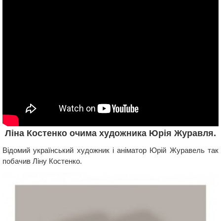
Ліна Костенко очима художника Юрія Журавля.
Відомий український художник і аніматор Юрій Журавель так
побачив Ліну Костенко.