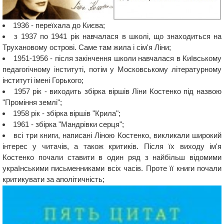
1936 - переїхала до Києва;
з 1937 по 1941 рік навчалася в школі, що знаходиться на
Трухановому острові. Саме там жила і сім'я Ліни;
1951-1956 - після закінчення школи навчалася в Київському
педагогічному інституті, потім у Московському літературному
інституті імені Горького;
1957 рік - виходить збірка віршів Ліни Костенко під назвою
"Проміння землі";
1958 рік - збірка віршів "Крила";
1961 - збірка "Мандрівки серця";
всі три книги, написані Ліною Костенко, викликали широкий
інтерес у читачів, а також критиків. Після їх виходу ім'я
Костенко почали ставити в один ряд з найбільш відомими
українськими письменниками всіх часів. Проте її книги почали
критикувати за аполітичність;