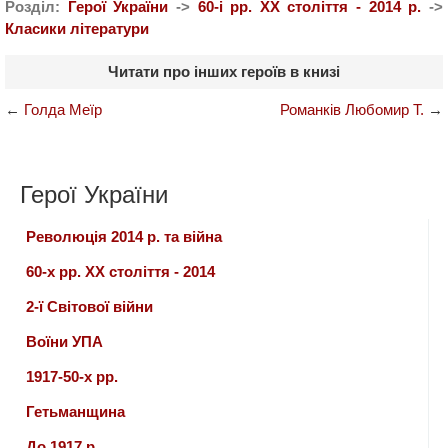
Розділ:
Герої України
->
60-і рр. ХХ століття - 2014 р.
->
Класики літератури
Читати про інших героїв в книзі
←
Голда Меїр
Романків Любомир Т.
→
Герої України
Революція 2014 р. та війна
60-х рр. ХХ століття - 2014
2-ї Світової війни
Воїни УПА
1917-50-х рр.
Гетьманщина
До 1917 р