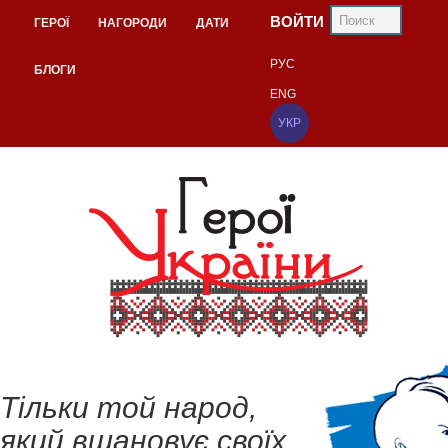
ВОЙТИ
ГЕРОЇ
НАГОРОДИ
ДАТИ
РУС
БЛОГИ
ENG
УКР
Тільки той народ,
який вшановує своїх