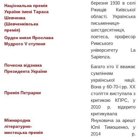
березня 1930 в селі
Національна премія
Ржищів Київської
України імені Тараса
області. Українська
Шевченка
письменниця-
(Шевченківська
шестдесятниця,
премія)
поетеса, професор
Орден князя Ярослава
Римського
Мудрого V ступеня
університету La
Sapienza.
Почесна відзнака
Багато хто її вважає
Президента України
сумлінням
української нації.
Вона у 60-70-і рр. XX
Премія Петрарки
століття виступала з
критикою КПРС, у
2010 р. відкрито
критикувала
Януковича за арешт
Міжнародна
літературно-
Юлії Тимошенко, у
мистецька премія
2014 р.