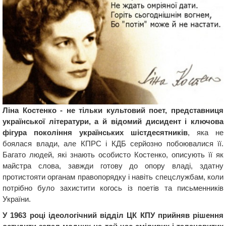
Ліна Костенко - не тільки культовий поет, представниця
української літератури, а й відомий дисидент і ключова
фігура покоління українських шістдесятників
, яка не
боялася влади, але КПРС і КДБ серйозно побоювалися її.
Багато людей, які знають особисто Костенко, описують її як
майстра слова, завжди готову до опору владі, здатну
протистояти органам правопорядку і навіть спецслужбам, коли
потрібно було захистити когось із поетів та письменників
України.
У 1963 році ідеологічний відділ ЦК КПУ прийняв рішення