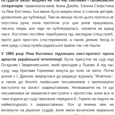
остудити запал модних на той час сміливих і талановитих
літераторів
-правозахисників Івана Дзюби, Євгена Сверстюка
та Ліни Костенко. Їхні імена було викреслено зі списків авторів,
дозволених до публікації. Тим не менше після цього поетеса не
опустила руки, вона протягом усіх цих років працювала,
писала твори, але ніде не публікувалася, чекаючи на кращі
часи. Костенко постійно перебувала під наглядом спецслужб,
проте далі простого спостереження, а також деяких бесід із
нею уряд і спецслужби радянської країни так і не пішли.
У 1965 році Ліна Костенко підписала лист-протест проти
арештів української інтелігенції
. Була присутня на суді над
Осадчим і Зваричевською, який проходив у Львові. А під час
суду над братами Горинями кинула до їхніх ніг квіти. Потім
разом з І. Драчем звернулася до редакції журналу "Жовтень",
а також до безлічі львівських письменників з пропозицією
виступити на захист заарештованих. Незважаючи на те що
письменники не зважилися виступити з протестом, вони все ж
таки подали до суду прохання передати Б. Гориня на поруки як
наймолодшого з заарештованих. Хоч ці вчинки ніяк не
вплинули на рішення суддів, вони мали величезне моральне