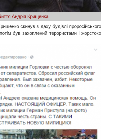
иття Андрія Крищенка
Крищенко скинув з даху будівлі проросійського
о потім був захоплений терористами і жорстоко