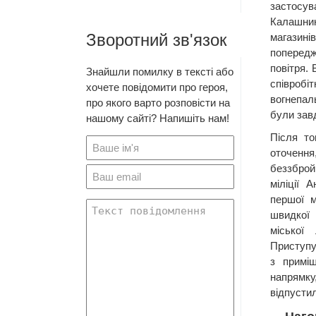
застосу
Калашник
Зворотний зв'язок
магазинів
попередж
повітря. 
Знайшли помилку в тексті або
співробі
хочете повідомити про героя,
вогнепаль
про якого варто розповісти на
були завд
нашому сайті? Напишіть нам!
Після то
оточен
беззброй
міліції 
першої м
швидкої
міської
Приступу
з примі
напрям
відпусти