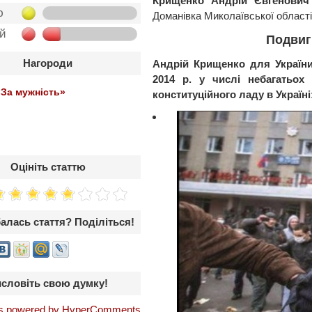
Крищенко Андрій Євгенович
ю
Доманівка Миколаївської област
ой
Подвиг
Нагороди
Андрій Крищенко для України
2014 р. у числі небагатьох
За мужність»
конституційного ладу в Україні
Оцініть статтю
алась стаття? Поділіться!
словіть свою думку!
 powered by HyperComments