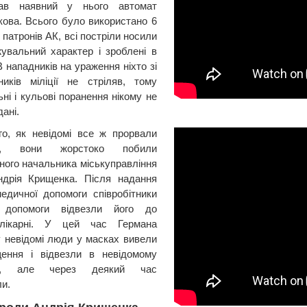
вав наявний у нього автомат
ова. Всього було використано 6
 патронів АК, всі постріли носили
увальний характер і зроблені в
В нападників на ураження ніхто зі
тників міліції не стріляв, тому
ні і кульові поранення нікому не
ані.
го, як невідомі все ж прорвали
ня, вони жорстоко побили
ного начальника міськуправління
Андрія Крищенка. Після надання
едичної допомоги співробітники
 допомоги відвезли його до
 лікарні. У цей час Германа
 невідомі люди у масках вивели
щення і відвезли в невідомому
ку, але через деякий час
ли.