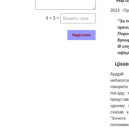
Наго
2014 - Ор
9 + 5 =
"За 
през
Поро
Надіслати
Крищ
ІІІ с
офіц
Цікав
Андрі
небагато
говорит
посаду, 
предста
одному 
сказав к
"Хочете
погонями