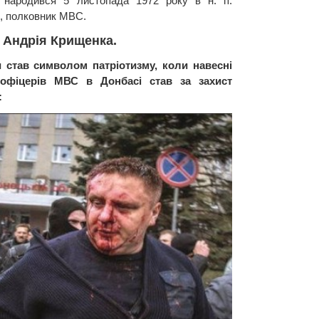
народився 5 листопада 1972 року в н. п.
і, полковник МВС.
 Андрія Крищенка.
 став символом патріотизму, коли навесні
 офіцерів МВС в Донбасі став за захист
: