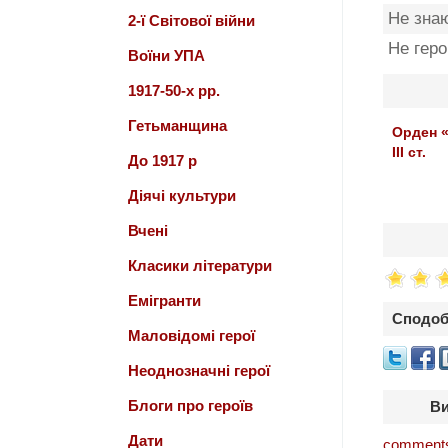
Не зна
2-ї Світової війни
Не гер
Воїни УПА
1917-50-х рр.
Гетьманщина
Орден «
III ст.
До 1917 р
Діячі культури
Вчені
Класики літератури
Емігранти
Сподоб
Маловідомі герої
Неоднозначні герої
Блоги про героїв
Ви
Дати
comments