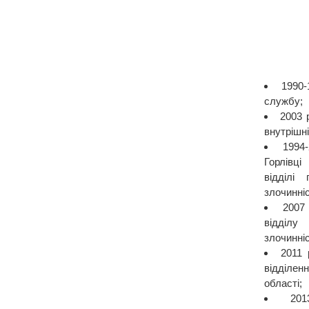
1990-
службу;
2003 
внутрішні
1994
Горлівці
відділі
злочинні
2007
відділу
злочинні
2011 
відділе
області;
20