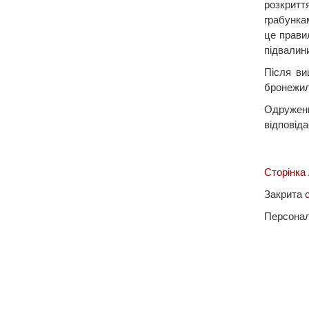
розкритт
грабунка
це правил
підвалин
Після ви
бронежил
Одружени
відповіда
Сторінка
Закрита
Персонал