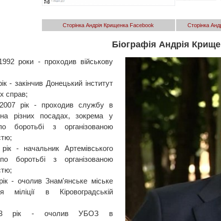
Сторінка Андрія Крищенка Facebook
Сторінка Анд
Біографія Андрія Крище
1992 роки - проходив військову
рік - закінчив Донецький інститут
х справ;
-2007 рік - проходив службу в
 на різних посадах, зокрема у
 по боротьбі з організованою
стю;
 рік - начальник Артемівського
 по боротьбі з організованою
стю;
рік - очолив Знам'янське міське
ння міліції в Кіровоградській
13 рік - очолив УБОЗ в