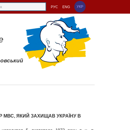
УКР
РУС
ENG
е
совський
Р МВС, ЯКИЙ ЗАХИЩАВ УКРАЇНУ В