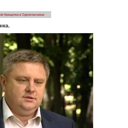
рія Крищенка в Однокласниках
нка.