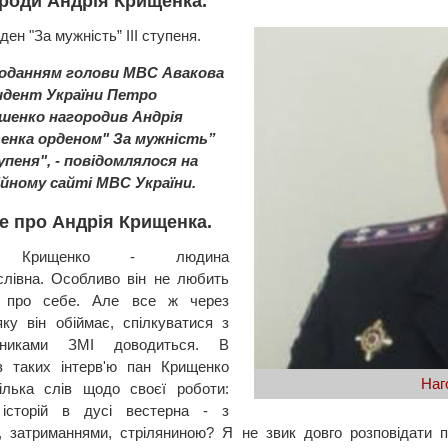
роди Андрія Крищенка.
ден "За мужність” ІІІ ступеня.
поданням голови МВС Авакова
идент України Петро
шенко нагородив Андрія
енка орденом" За мужність”
тупеня", - повідомлялося на
ійному сайті МВС України.
е про Андрія Крищенка.
й Крищенко - людина
слівна. Особливо він не любить
и про себе. Але все ж через
яку він обіймає, спілкуватися з
вниками ЗМІ доводиться. В
з таких інтерв'ю пан Крищенко
Наг
ілька слів щодо своєї роботи:
 історій в дусі вестерна - з
, затриманнями, стріляниною? Я не звик довго розповідати 