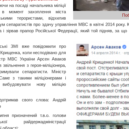
ючи на посаді начальника міліції
и в момент захоплення міста
Поб
йськими терористами, відхилив
ум сепаратистів про здачу управління МВС в квітні 2014 року. 
а і зірвав прапор Російської Федерації, який той підняв, за щ
йські ЗМІ вже повідомили про
 Крищенка, коли несподівано для
істр МВС України Арсен Аваков
 звільнення з героя-міліціонера,
римували сепаратисти. Міністр
Саме з такими міліціонерами і
вибудовувати нову міліцію
 дотримав свого слова: Андрій
о
ипня призначений т.в.о. голови
ської райдержадміністрації
 області;