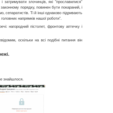
і затримувати злочинців, які "прославилися"
 законному порядку, повинен бути покараний, і
о, сепаратистів. Ті й інші однаково підривають
 головних напрямків нашої роботи".
чі: нагородний пістолет, фронтову аптечку і
ідомим, оскільки на всі подібні питання він
ежі.
не знайшлося.