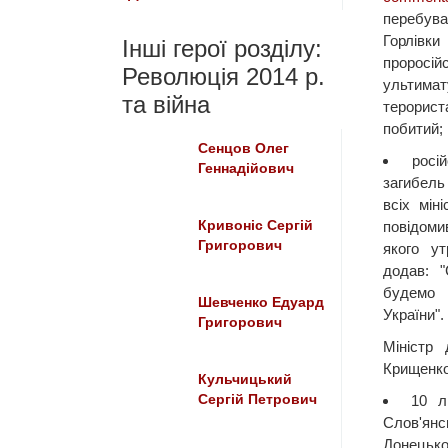
перебува
Горлівк
Інші герої розділу:
проросі
Революція 2014 р.
ультимат
та війна
терорист
побитий;
Сенцов Олег
росі
Геннадійович
загибель
всіх мін
Кривоніс Сергій
повідомив
Григорович
якого ут
додав: "
будемо 
Шевченко Едуард
України".
Григорович
Міністр
Крищенк
Кульчицький
Сергій Петрович
10 л
Слов'ян
Донецької