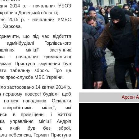
удня 2014 р. - начальник УБОЗ
раїни в Донецькій області;
ітня 2015 р. - начальник УМВС
. Харкова.
дзначити, що під час відбиття
адмінбудівлі Горлівського
равління міліції заступник
ика - начальник кримінальної
 Герман Приступа змушений був
вати табельну зброю. Про це
яє прес-служба МВС України.
ло застосовано 14 квітня 2014 р.
а першому поверсі будівлі, щоб
Арсен А
и натиск нападників. Оскільки
півробітників міліції, які
лись в приміщенні, і життю
ика управління міліції Андрія
ка, який був без зброї,
ала небезпека, Герман Приступа