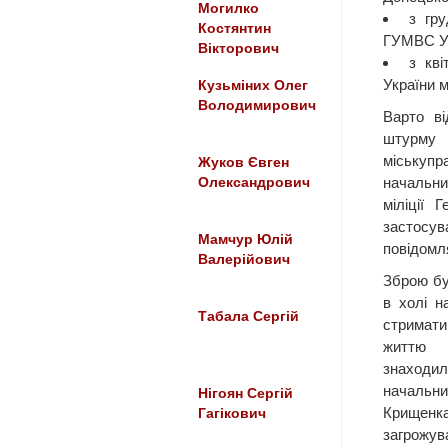
Могилко
з гр
Костянтин
ГУМВС Ук
Вікторович
з кв
України м
Кузьміних Олег
Володимирович
Варто ві
штурму 
міськуп
Жуков Євген
начальн
Олександрович
міліції
застосу
Мамчур Юлій
повідомл
Валерійович
Зброю бу
в холі н
Табала Сергій
стримат
життю с
знаходи
начальн
Нігоян Сергій
Крищен
Гагікович
загрожув