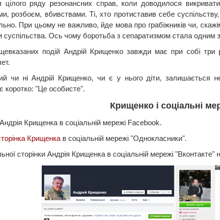
я цілого ряду резонансних справ, коли доводилося викривати 
ми, розбоєм, вбивствами. Ті, хто протиставив себе суспільству,
ьно. При цьому не важливо, йде мова про грабіжників чи, скажім
и суспільства. Ось чому боротьба з сепаратизмом стала одним з
щевказаних подій Андрій Крищенко завжди має при собі три ре
ет.
й чи ні Андрій Крищенко, чи є у нього діти, залишається нев
є коротко: "Це особисте".
Крищенко і соціальні мер
Андрія Крищенка в соціальній мережі Facebook.
сторінка Крищенка
в соціальній мережі "Однокласники".
ьної сторінки Андрія Крищенка в соціальній мережі "Вконтакте" 