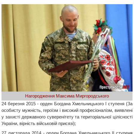
Нагородження Максима Миргородського
24 березня 2015 - орден Богдана Хмельницького І ступеня (За
особисту мужність, героїзм і високий професіоналізм, виявлені
у захисті державного суверенітету та територіальної цілісності
України, вірність військовій присязі);
27 листопада 2014 - орден Богдана Хмельницького ІІ ступеня