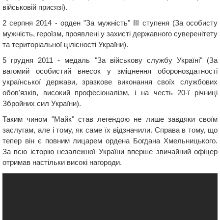
військовій присязі).
2 серпня 2014 - орден "За мужність" ІІІ ступеня (За особисту
мужність, героїзм, проявлені у захисті державного суверенітету
та територіальної цілісності України).
5 грудня 2011 - медаль "За військову службу Україні" (За
вагомий особистий внесок у зміцнення обороноздатності
української держави, зразкове виконання своїх службових
обов'язків, високий професіоналізм, і на честь 20-ї річниці
Збройних сил України).
Таким чином "Майк" став легендою не лише завдяки своїм
заслугам, але і тому, як саме їх відзначили. Справа в тому, що
тепер він є повним лицарем ордена Богдана Хмельницького.
За всю історію незалежної України вперше звичайний офіцер
отримав настільки високі нагороди.