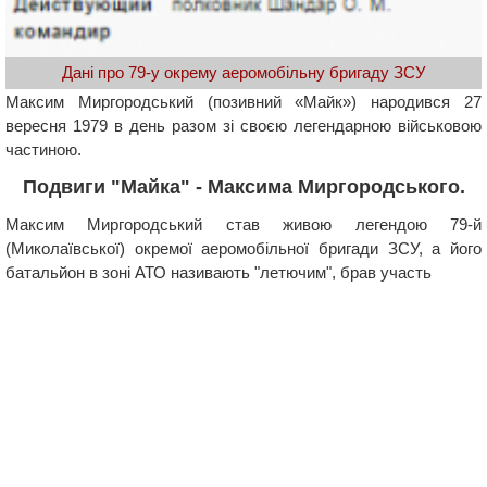
Дані про 79-у окрему аеромобільну бригаду ЗСУ
Максим Миргородський (позивний «Майк») народився 27
вересня 1979 в день разом зі своєю легендарною військовою
частиною.
Подвиги "Майка" - Максима Миргородського.
Максим Миргородський став живою легендою 79-й
(Миколаївської) окремої аеромобільної бригади ЗСУ, а його
батальйон в зоні АТО називають "летючим", брав участь