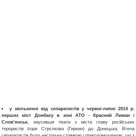
у звільненні від сепаратистів у червні-липні 2014 р.
перших міст Донбасу в зоні АТО - Красний Лиман і
Слов'янськ
, змусивши тікати з міста главу російських
терористів Ігоря Стрєлкова (Гиркин) до Донецька. Втеча
сепаратистів було настільки стрімкою і приголомшуючою, що з