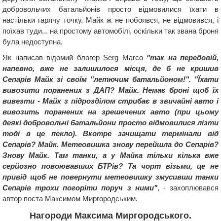
добровольчих батальйонів просто відмовилися їхати в
настільки гарячу точку. Майк ж не побоявся, не відмовився, і
поїхав туди... на простому автомобілі, оскільки так звана броня
була недоступна.
Як написав відомий блогер Serg Marco
"так на передовій,
напевно, вже не залишилося місця, де б не кришив
Сепарів Майк зі своїм "летючим батальйоном!". "Їхати
вивозити поранених з ДАП? Майк. Немає броні щоб їх
вивезти - Майк з підрозділом стрибає в звичайні авто і
вивозить поранених на зрешечених авто (при цьому
деякі добровольчі батальйони просто відмовилися лізти
тоді в це пекло). Вкотре зачищати термінали від
Сепарів? Майк. Метеовишка знову перейшла до Сепарів?
Знову Майк. Там танки, а у Майка тільки кілька вже
серйозно повоювавших БТРів? Та чорт візьми, це не
привід щоб не повернути метеовишку змусивши танки
Сепарів трохи погоріти поруч з ними"
, - захоплювався
автор поста Максимом Миргородським.
Нагороди Максима Миргородського.