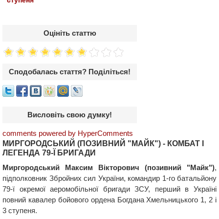
ступеня
Оцініть статтю
Сподобалась стаття? Поділіться!
Висловіть свою думку!
comments powered by HyperComments
МИРГОРОДСЬКИЙ (ПОЗИВНИЙ "МАЙК") - КОМБАТ І
ЛЕГЕНДА 79-Ї БРИГАДИ
Миргородський Максим Вікторович (позивний "Майк")
,
підполковник Збройних сил України, командир 1-го батальйону
79-ї окремої аеромобільної бригади ЗСУ, перший в Україні
повний кавалер бойового ордена Богдана Хмельницького 1, 2 і
3 ступеня.