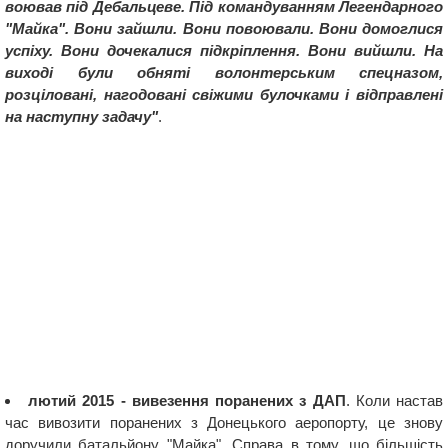
воював під Дебальцеве. Під командуванням Легендарного
"Майка". Вони зайшли. Вони повоювали. Вони домоглися
успіху. Вони дочекалися підкріплення. Вони вийшли. На
виході були обняті волонтерським спецназом,
розціловані, нагодовані свіжими булочками і відправлені
на наступну задачу"
.
лютий 2015 - вивезення поранених з ДАП
. Коли настав
час вивозити поранених з Донецького аеропорту, це знову
доручили батальйону "Майка". Справа в тому, що більшість