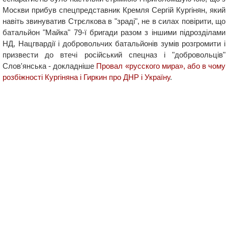
Москви прибув спецпредставник Кремля Сергій Кургінян, який
навіть звинуватив Стрєлкова в "зраді", не в силах повірити, що
батальйон "Майка" 79-ї бригади разом з іншими підрозділами
НД, Нацгвардії і добровольчих батальйонів зумів розгромити і
призвести до втечі російський спецназ і "добровольців"
Слов'янська - докладніше
Провал «русского мира», або в чому
розбіжності Кургіняна і Гиркин про ДНР і Україну
.