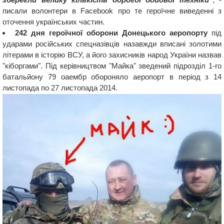
писали волонтери в Facebook про те героїчне виведенні з
оточення українських частин.
242 дня героїчної оборони Донецького аеропорту
під
ударами російських спецназівців назавжди вписані золотими
літерами в історію ВСУ, а його захисників народ України назвав
"кіборгами". Під керівництвом "Майка" зведений підрозділ 1-го
батальйону 79 оаембр обороняло аеропорт в період з 14
листопада по 27 листопада 2014.