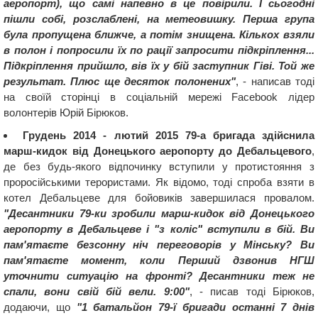
аеропорт), що самі напевно в це повірили. І сьогодні
пішли собі, розслаблені, на метеовишку. Перша група
була пропущена ближче, а потім знищена. Кількох взяли
в полон і попросили їх по рації запросити підкріплення...
Підкріплення прийшло, вів їх у бій заступник Гіві. Той же
результат. Плюс ще десяток полонених"
, - написав тоді
на своїй сторінці в соціальній мережі Facebook лідер
волонтерів Юрій Бірюков.
Грудень 2014 - лютий 2015 79-а бригада здійснила
марш-кидок від Донецького аеропорту до Дебальцевого
,
де без будь-якого відпочинку вступили у протистояння з
проросійськими терористами. Як відомо, тоді спроба взяти в
котел Дебальцеве для бойовиків завершилася провалом.
"Десантники 79-ки зробили марш-кидок від Донецького
аеропорту в Дебальцеве і "з коліс" вступили в бій. Ви
пам'ятаєте безсонну ніч переговорів у Мінську? Ви
пам'ятаєте момент, коли Перший дзвонив НГШ
уточнити ситуацію на фронті? Десантники теж не
спали, вони свій бій вели. 9:00"
, - писав тоді Бірюков,
додаючи, що
"1 батальйон 79-ї бригади останні 7 днів