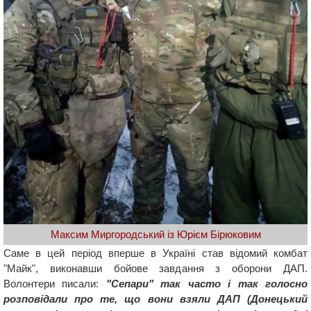
Максим Миргородський із Юрієм Бірюковим
Саме в цей період вперше в Україні став відомий комбат
"Майк", виконавши бойове завдання з оборони ДАП.
Волонтери писали:
"Сепари" так часто і так голосно
розповідали про те, що вони взяли ДАП (Донецький