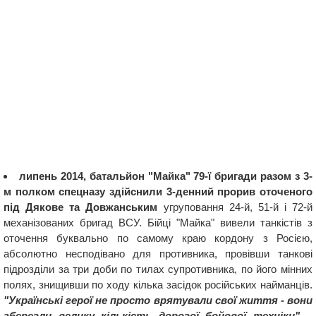
липень 2014, батальйон "Майка" 79-ї бригади разом з 3-
м полком спецназу здійснили 3-денний прорив оточеного
під Дякове та Довжанським
угруповання 24-й, 51-й і 72-й
механізованих бригад ВСУ. Бійці "Майка" вивели танкістів з
оточення буквально по самому краю кордону з Росією,
абсолютно несподівано для противника, провівши танкові
підрозділи за три доби по тилах супротивника, по його мінних
полях, знищивши по ходу кілька засідок російських найманців.
"Українські герої не просто врятували свої життя - вони
зберегли велику кількість дорогої бойової техніки"
, -