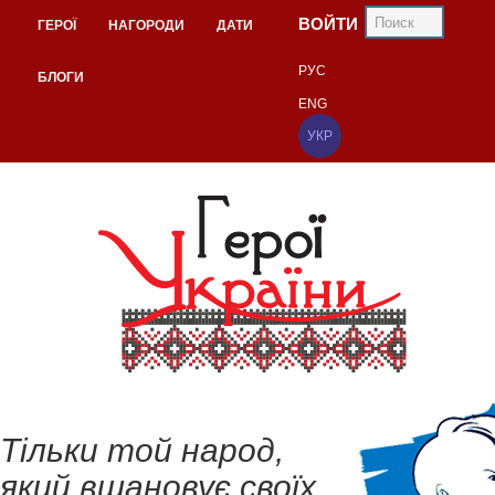
ВОЙТИ
ГЕРОЇ
НАГОРОДИ
ДАТИ
РУС
БЛОГИ
ENG
УКР
Тільки той народ,
який вшановує своїх