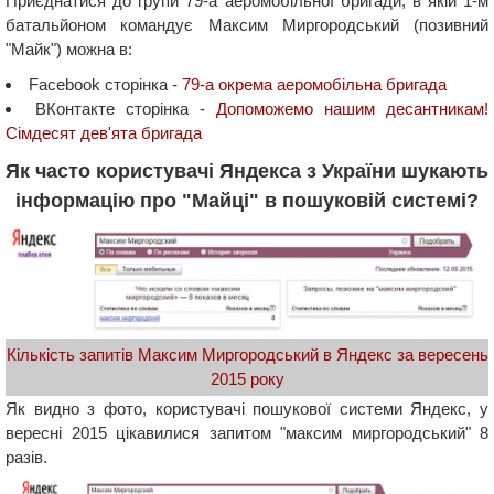
Приєднатися до групи 79-а аеромобільної бригади, в якій 1-м
батальйоном командує Максим Миргородський (позивний
"Майк") можна в:
Facebook сторінка -
79-а окрема аеромобільна бригада
ВКонтакте сторінка -
Допоможемо нашим десантникам!
Сімдесят дев'ята бригада
Як часто користувачі Яндекса з України шукають
інформацію про "Майці" в пошуковій системі?
Кількість запитів Максим Миргородський в Яндекс за вересень
2015 року
Як видно з фото, користувачі пошукової системи Яндекс, у
вересні 2015 цікавилися запитом "максим миргородський" 8
разів.