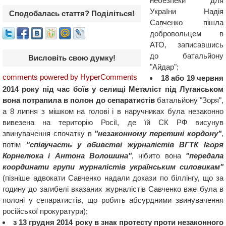
небезпеки для
України Надія
Сподобалась стаття? Поділіться!
Савченко пішла
добровольцем в
АТО, записавшись
до батальйону
Висловіть свою думку!
"Айдар";
comments powered by HyperComments
18 або 19 червня
2014 року під час боїв у селищі Металіст під Луганськом
вона потрапила в полон до сепаратистів
батальйону "Зоря",
а 8 липня з мішком на голові і в наручниках була незаконно
вивезена на територію Росії, де їй СК РФ висунув
звинувачення спочатку в
"незаконному перетині кордону"
,
потім
"співучасть у вбивстві журналістів ВГТК Ігоря
Корнелюка і Антона Волошина"
, нібито вона
"передала
координати групи журналістів українським силовикам"
(пізніше адвокати Савченко надали докази по біллінгу, що за
годину до загибелі вказаних журналістів Савченко вже була в
полоні у сепаратистів, що робить абсурдними звинувачення
російської прокуратури);
з 13 грудня 2014 року в знак протесту проти незаконного