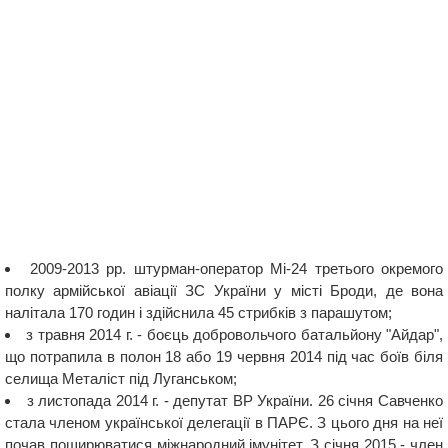
2009-2013 рр. штурман-оператор Мі-24 третього окремого
полку армійської авіації ЗС України у місті Броди, де вона
налітала 170 годин і здійснила 45 стрибків з парашутом;
з травня 2014 г. - боєць добровольчого батальйону "Айдар",
що потрапила в полон 18 або 19 червня 2014 під час боїв біля
селища Металіст під Луганськом;
з листопада 2014 г. - депутат ВР України. 26 січня Савченко
стала членом української делегації в ПАРЄ. З цього дня на неї
почав поширюватися міжнародний імунітет. З січня 2015 - член