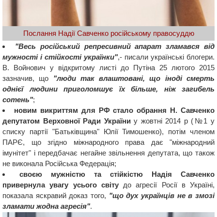
Послання Надії Савченко російському правосуддю
"Весь російський репресивний апарат зламався від
мужності і стійкості українки"
,- писали українські блогери.
В. Войнович у відкритому листі до Путіна 25 лютого 2015
зазначив, що
"люди так влаштовані, що іноді смерть
однієї людини приголомшує їх більше, ніж загибель
сотень"
;
новим викриттям для РФ стало обрання Н. Савченко
депутатом Верховної Ради України
у жовтні 2014 р (№1 у
списку партії "Батьківщина" Юлії Тимошенко), потім членом
ПАРЄ, що згідно міжнародного права дає "міжнародний
імунітет" і передбачає негайне звільнення депутата, що також
не виконала Російська Федерація;
своєю мужністю та стійкістю Надія Савченко
привернула увагу усього світу
до агресії Росії в Україні,
показала яскравий доказ того,
"що дух українців не в змозі
зламати жодна агресія"
.