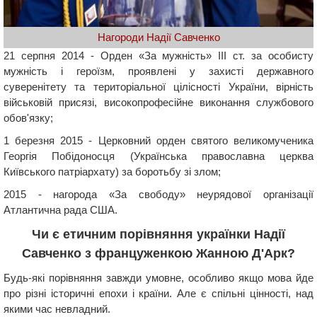
Нагороди Надії Савченко
21 серпня 2014 - Орден «За мужність» III ст. за особисту
мужність і героїзм, проявлені у захисті державного
суверенітету та територіальної цілісності України, вірність
військовій присязі, високопрофесійне виконання службового
обов'язку;
1 березня 2015 - Церковний орден святого великомученика
Георгія Побідоносця (Українська православна церква
Київського патріархату) за боротьбу зі злом;
2015 - нагорода «За свободу» неурядової організації
Атлантична рада США.
Чи є етичним порівняння українки Надії
Савченко з француженкою Жанною Д'Арк?
Будь-які порівняння завжди умовне, особливо якщо мова йде
про різні історичні епохи і країни. Але є спільні цінності, над
якими час невладний.