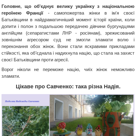
Головне, що об'єднує велику українку з національною
героїнею Франції
- самопожертва жінки в ім'я своєї
Батьківщини в найдраматичніший момент історії країни, коли
допити і полон з подальшою передачею дівчини бургундцями
англійцям (сепаратистами ЛНР - росіянам), зрежисований
зовнішнім агресором суд не змогли зламати волю і
переконання обох жінок. Вони стали яскравими прикладами
стійкості, яка об’єднала і надихнула націю, що стала на захист
своєї Батьківщини проти агресії.
Ворог ніколи не переможе націю, чиїх жінок неможливо
зламати.
Цікаве про Савченко: така різна Надія.