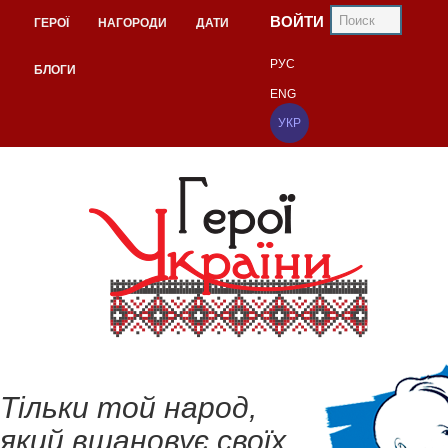
ВОЙТИ
ГЕРОЇ
НАГОРОДИ
ДАТИ
РУС
БЛОГИ
ENG
УКР
Тільки той народ,
який вшановує своїх