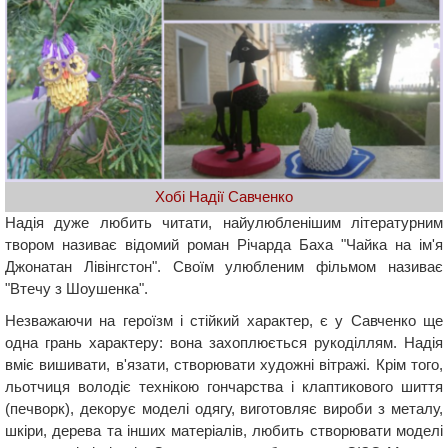
Хобі Надії Савченко
Надія дуже любить читати, найулюбленішим літературним
твором називає відомий роман Річарда Баха "Чайка на ім'я
Джонатан Лівінгстон". Своїм улюбленим фільмом називає
"Втечу з Шоушенка".
Незважаючи на героїзм і стійкий характер, є у Савченко ще
одна грань характеру: вона захоплюється рукоділлям. Надія
вміє вишивати, в'язати, створювати художні вітражі. Крім того,
льотчиця володіє технікою гончарства і клаптикового шиття
(печворк), декорує моделі одягу, виготовляє вироби з металу,
шкіри, дерева та інших матеріалів, любить створювати моделі