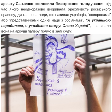
арешту Савченко оголосила безстрокове голодування
, під
час якого неодноразово викривала брехливість російського
правосуддя та пропаганди, що називає українців, "новоросами”
або "представниками однієї нації з росіянами".
"Я українкою
народилася, я українкою помру. Слава Україні"
, - написала
вона на аркуші паперу прямо в залі суду;