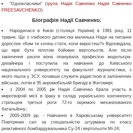
"Однокласники" (
група Надія Савченко Надія Савченко
FREESAVCHENKO
)
Біографія Надії Савченко.
Народилася в Києві (столиця України) в 1981 році, 11
травня. Ще з глибокого дитинства маленька Надя на питання
дорослих «Ким ти хочеш стати, коли виростеш?» Відповідала,
що мріє бути пілотом бойових вертольотів. Але після
закінчення школи вона опанувала професією модельєра-
дизайнера і поступила на навчання до Київського
національного університету на факультет журналістики, з
якого пішла у ЗСУ, почавши служити радисткою в залізничних
військах, потім в 95 аеромобільній бригаді в Житомирі;
з 2004 по 2005 рік Надія Савченко брала участь в
миротворчій місії в Іраку в складі українського контингенту
стрільцем третьої роти 72-го окремого механізованого
батальйону;
2005-2009 рр. - Навчання в Харківському університеті
Повітряних сил за спеціальністю штурмана по класу
реактивного бомбардувальника Су-24 і вертольоти Мі-24;