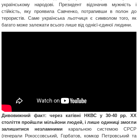
українському народові. Президент відзначив мужність і
стійкість, яку проявила Савченко, потрапивши в полон до
терористів. Саме українська льотчиця є символом того, як
багато може залежати всього лише від однієї-єдиної людини.
Дивовижний факт: через катівні НКВС у 30-40 рр. ХХ
століття пройшли мільйони людей, і лише одиниці змогли
залишитися незламними
каральною системою СРСР
(генерали Рокоссовський, Горбатов, комкор Петровський та