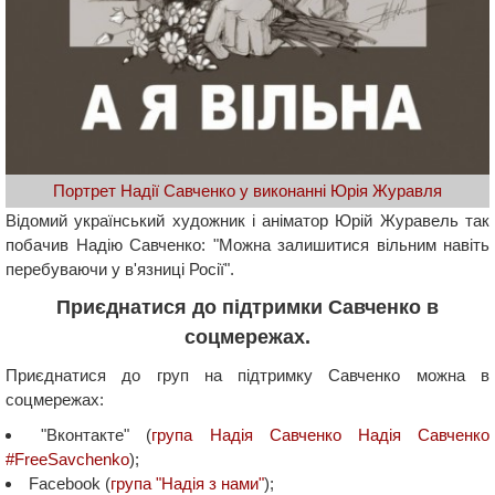
Портрет Надії Савченко у виконанні Юрія Журавля
Відомий український художник і аніматор Юрій Журавель так
побачив Надію Савченко: "Можна залишитися вільним навіть
перебуваючи у в'язниці Росії".
Приєднатися до підтримки Савченко в
соцмережах.
Приєднатися до груп на підтримку Савченко можна в
соцмережах:
"Вконтакте" (
група Надія Савченко Надія Савченко
#FreeSavchenko
);
Facebook (
група "Надія з нами"
);