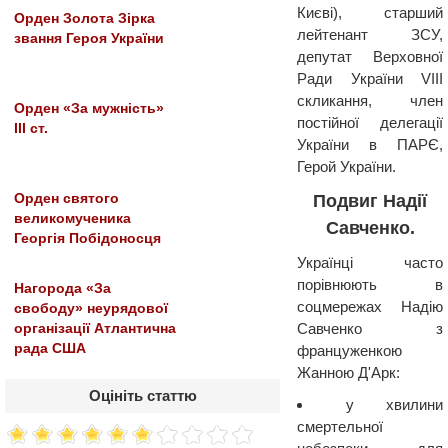
Києві), старший
Орден Золота Зірка
лейтенант ЗСУ,
звання Героя України
депутат Верховної
Ради України VIII
скликання, член
Орден «За мужність»
постійної делегації
III ст.
України в ПАРЄ,
Герой України.
Орден святого
Подвиг Надії
великомученика
Савченко.
Георгія Побідоносця
Українці часто
порівнюють в
Нагорода «За
соцмережах Надію
свободу» неурядової
Савченко з
організації Атлантична
рада США
француженкою
Жанною Д'Арк:
Оцініть статтю
у хвилини
смертельної