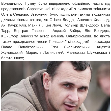
Володимиру Путіну було відправлено офіційного листа від
представників Європейської кіноакадемії з вимогою звільнити
Олега Сенцова. Звернення було підписане такими видатними
діячами кіномистецтва, як Стівен Долдрі, Агнешка Холланд,
Акі Каурісмякі, Майк Лі, Кен Лоуч, Фолькер Шлендорф, Бела
Тарр, Бертран Таверньє, Анджей Вайда, Вім Вендерс,
Кшиштоф Зануссі та актор Даніель Ольбрихський. До листа
також приєдналися члени Польської кіноакадемії - режисери
Павло Павліковський, Єжи Сколімовський, Анджей
Жулавський, Марцель Лозинський, Малгожата Шумовська і
багато інших;