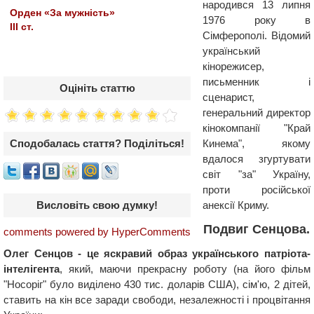
народився 13 липня
Орден «За мужність»
1976 року в
III ст.
Сімферополі. Відомий
український
кінорежисер,
письменник і
Оцініть статтю
сценарист,
генеральний директор
кінокомпанії "Край
Сподобалась стаття? Поділіться!
Кинема", якому
вдалося згуртувати
світ "за" Україну,
проти російської
Висловіть свою думку!
анексії Криму.
Подвиг Сенцова.
comments powered by HyperComments
Олег Сенцов - це яскравий образ українського патріота-
інтелігента
, який, маючи прекрасну роботу (на його фільм
"Носоріг" було виділено 430 тис. доларів США), сім'ю, 2 дітей,
ставить на кін все заради свободи, незалежності і процвітання