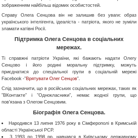
зображенням найбільш відомих особистостей.
Справу Олега Сенцова він не залишив без уваги: образ
українського інтелігента, ідеаліста - патріота, якого не зуміли
зламати катівні Росії.
Підтримка Олега Сенцова в соціальних
мережах.
Ті справжні патріоти України, які бажають надати Олегу
Сенцово і його родині моральну підтримку, можуть
приєднатися до спеціальної групи в соціальній мережі
Facebook -"
Врятувати Олег Сенцов
".
Слід зазначити, що в російських соціальних мережах, таких як
"ВКонтакте" і "Однокласники", немає жодної групи, що
пов’язана з Олегом Сенцовим.
Біографія Олега Сенцова.
Народився 13 липня 1976 року в Сімферополі в Кримській
області Української РСР.
З 1993 по 1998 рр. навчався в Київському державному