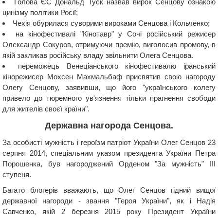
Голова ЄС Дональд Туск назвав вирок Сенцову ознакою
цинізму політики Росії;
Чехія обурилася суворими вироками Сенцова і Кольченко;
на кінофестивалі "Кінотавр" у Сочі російський режисер
Олександр Сокуров, отримуючи премію, виголосив промову, в
якій закликав російську владу звільнити Олега Сенцова.
переможець Венеціанського кінофестивалю іранський
кінорежисер Мохсен Махмальбаф присвятив свою нагороду
Олегу Сенцову, заявивши, що його "українського колегу
привело до тюремного ув'язнення тільки прагнення свободи
для жителів своєї країни".
Державна нагорода Сенцова.
За особисті мужність і героїзм патріот України Олег Сенцов 23
серпня 2014, спеціальним указом президента України Петра
Порошенка, був нагороджений Орденом "За мужність" III
ступеня.
Багато блогерів вважають, що Олег Сенцов гідний вищої
державної нагороди - звання "Героя України", як і Надія
Савченко, якій 2 березня 2015 року Президент України