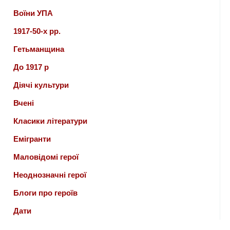
Воїни УПА
1917-50-х рр.
Гетьманщина
До 1917 р
Діячі культури
Вчені
Класики літератури
Емігранти
Маловідомі герої
Неоднозначні герої
Блоги про героїв
Дати