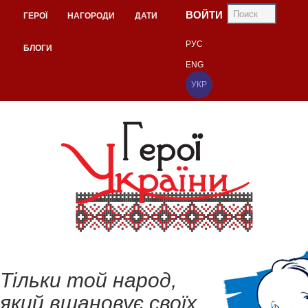
ВОЙТИ
ГЕРОЇ
НАГОРОДИ
ДАТИ
РУС
БЛОГИ
ENG
УКР
Тільки той народ,
який вшановує своїх