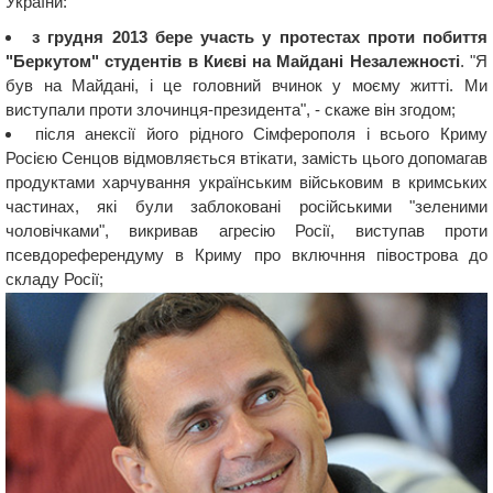
України:
з грудня 2013 бере участь у протестах проти побиття
"Беркутом" студентів в Києві на Майдані Незалежності
. "Я
був на Майдані, і це головний вчинок у моєму житті. Ми
виступали проти злочинця-президента", - скаже він згодом;
після анексії його рідного Сімферополя і всього Криму
Росією Сенцов відмовляється втікати, замість цього допомагав
продуктами харчування українським військовим в кримських
частинах, які були заблоковані російськими "зеленими
чоловічками", викривав агресію Росії, виступав проти
псевдореферендуму в Криму про включння півострова до
складу Росії;