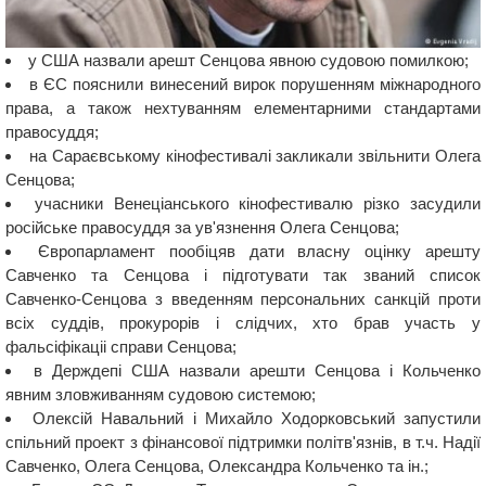
у США назвали арешт Сенцова явною судовою помилкою;
в ЄС пояснили винесений вирок порушенням міжнародного
права, а також нехтуванням елементарними стандартами
правосуддя;
на Cараєвському кінофестивалі закликали звільнити Олега
Сенцова;
учасники Венеціанського кінофестивалю різко засудили
російське правосуддя за ув'язнення Олега Сенцова;
Європарламент пообіцяв дати власну оцінку арешту
Савченко та Сенцова і підготувати так званий список
Савченко-Сенцова з введенням персональних санкцій проти
всіх суддів, прокурорів і слідчих, хто брав участь у
фальсіфікаціі справи Сенцова;
в Держдепі США назвали арешти Сенцова і Кольченко
явним зловживанням судовою системою;
Олексій Навальний і Михайло Ходорковський запустили
спільний проект з фінансової підтримки політв'язнів, в т.ч. Надії
Савченко, Олега Сенцова, Олександра Кольченко та ін.;