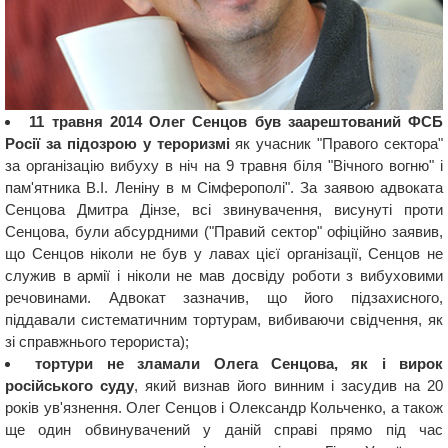
11 травня 2014 Олег Сенцов був заарештований ФСБ
Росії за підозрою у тероризмі
як учасник "Правого сектора"
за організацію вибуху в ніч на 9 травня біля "Вічного вогню" і
пам'ятника В.І. Леніну в м Сімферополі". За заявою адвоката
Сенцова Дмитра Дінзе, всі звинувачення, висунуті проти
Сенцова, були абсурдними ("Правий сектор" офіційно заявив,
що Сенцов ніколи не був у лавах цієї організації, Сенцов не
служив в армії і ніколи не мав досвіду роботи з вибуховими
речовинами. Адвокат зазначив, що його підзахисного,
піддавали систематичним тортурам, вибиваючи свідчення, як
зі справжнього терориста);
тортури не зламали Олега Сенцова, як і вирок
російського суду
, який визнав його винним і засудив на 20
років ув'язнення. Олег Сенцов і Олександр Кольченко, а також
ще один обвинувачений у даній справі прямо під час