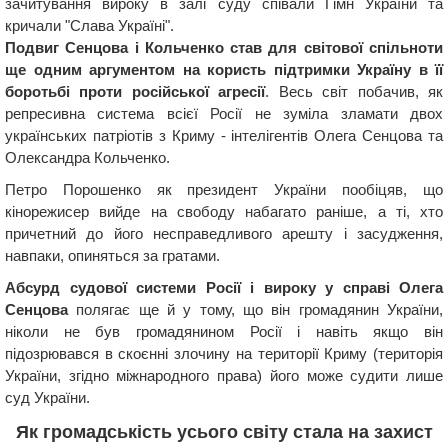
зачитування вироку в залі суду співали Гімн України та
кричали "Слава Україні".
Подвиг Сенцова і Кольченко став для світової спільноти
ще одним аргументом на користь підтримки Україну в її
боротьбі проти російської агресії
. Весь світ побачив, як
репресивна система всієї Росії не зуміла зламати двох
українських патріотів з Криму - інтелігентів Олега Сенцова та
Олександра Кольченко.
Петро Порошенко як президент України пообіцяв, що
кінорежисер вийде на свободу набагато раніше, а ті, хто
причетний до його несправедливого арешту і засудження,
навпаки, опиняться за гратами.
Абсурд судової системи Росії і вироку у справі Олега
Сенцова
полягає ще й у тому, що він громадянин України,
ніколи не був громадянином Росії і навіть якщо він
підозрювався в скоєнні злочину на території Криму (територія
України, згідно міжнародного права) його може судити лише
суд України.
Як громадськість усього світу стала на захист