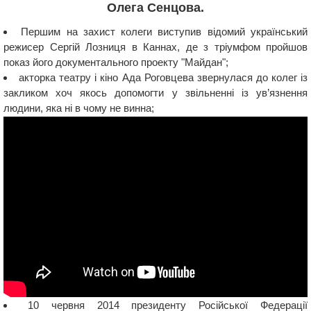
Олега Сенцова.
Першим на захист колеги виступив відомий український
режисер Сергій Лозниця в Каннах, де з тріумфом пройшов
показ його документального проекту "Майдан";
акторка театру і кіно Ада Роговцева звернулася до колег із
закликом хоч якось допомогти у звільненні із ув’язнення
людини, яка ні в чому не винна;
10 червня 2014 президенту Російської Федерації