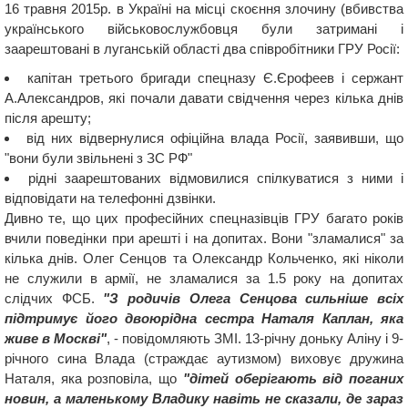
16 травня 2015р. в Україні на місці скоєння злочину (вбивства
українського військовослужбовця були затримані і
заарештовані в луганській області два співробітники ГРУ Росії:
капітан третього бригади спецназу Є.Єрофеев і сержант
А.Александров, які почали давати свідчення через кілька днів
після арешту;
від них відвернулися офіційна влада Росії, заявивши, що
"вони були звільнені з ЗС РФ"
рідні заарештованих відмовилися спілкуватися з ними і
відповідати на телефонні дзвінки.
Дивно те, що цих професійних спецназівців ГРУ багато років
вчили поведінки при арешті і на допитах. Вони "зламалися" за
кілька днів. Олег Сенцов та Олександр Кольченко, які ніколи
не служили в армії, не зламалися за 1.5 року на допитах
слідчих ФСБ.
"З родичів Олега Сенцова сильніше всіх
підтримує його двоюрідна сестра Наталя Каплан, яка
живе в Москві"
, - повідомляють ЗМІ. 13-річну доньку Аліну і 9-
річного сина Влада (страждає аутизмом) виховує дружина
Наталя, яка розповіла, що
"дітей оберігають від поганих
новин, а маленькому Владику навіть не сказали, де зараз