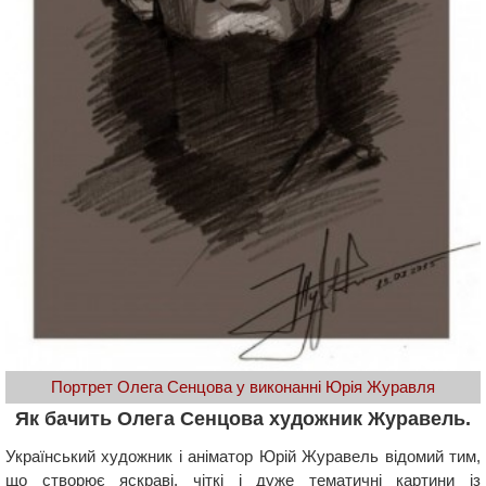
Портрет Олега Сенцова у виконанні Юрія Журавля
Як бачить Олега Сенцова художник Журавель.
Український художник і аніматор Юрій Журавель відомий тим,
що створює яскраві, чіткі і дуже тематичні картини із