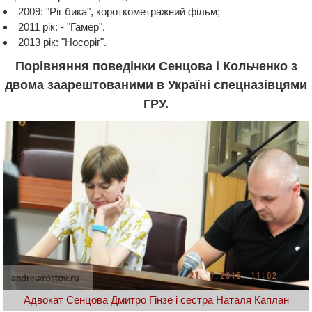
2009: "Ріг бика", короткометражний фільм;
2011 рік: - "Гамер".
2013 рік: "Носоріг".
Порівняння поведінки Сенцова і Кольченко з
двома заарештованими в Україні спецназівцями
ГРУ.
Адвокат Сенцова Дмитро Гінзе і сестра Наталя Каплан