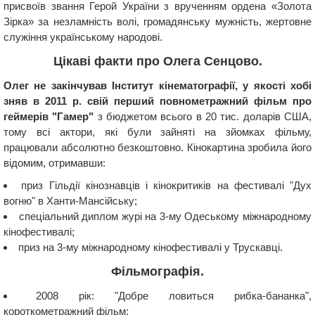
присвоїв звання Герой України з врученням ордена «Золота
Зірка» за незламність волі, громадянську мужність, жертовне
служіння українському народові.
Цікаві факти про Олега Сенцово.
Олег не закінчував Інститут кінематографії, у якості хобі
зняв в 2011 р. свій перший повнометражний фільм про
геймерів "Гамер"
з бюджетом всього в 20 тис. доларів США,
тому всі актори, які були зайняті на зйомках фільму,
працювали абсолютно безкоштовно. Кінокартина зробила його
відомим, отримавши:
приз Гільдії кінознавців і кінокритиків на фестивалі "Дух
вогню" в Ханти-Мансійську;
спеціальний диплом журі на 3-му Одеському міжнародному
кінофестивалі;
приз на 3-му міжнародному кінофестивалі у Трускавці.
Фільмографія.
2008 рік: "Добре ловиться рибка-бананка",
короткометражний фільм;