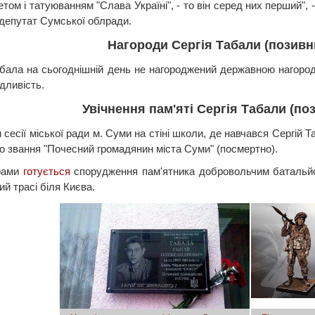
етом і татуюванням "Слава Україні", - то він серед них перший"
 депутат Сумської облради.
Нагороди Сергія Табали (позивн
абала на сьогоднішній день не нагороджений державною нагоро
дливість.
Увічнення пам'яті Сергія Табали (по
 сесії міської ради м. Суми на стіні школи, де навчався Сергій
о звання "Почесний громадянин міста Суми" (посмертно).
рами
готується
спорудження пам'ятника добровольчим батальйо
й трасі біля Києва.