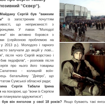
(позивний "Сєвєр").
Майдану Сергій був "важким
м"
із загостреним почуттям
ливості, що неприємності з
оронцями. У лавах "Молодої
щини" він активно боровся з
ами (серйозною проблемою на
у 2013 р.). Молодого і гарного
асто залучали до акцій у лові...
я", після чого Сергій жорстоко і
бив педофілів”, - розповів після
Сергія про нього його товариш
алатенко - колишній воїн-
лець батальйону "Дніпро", що
утатом Сумської обласної ради;
вчина Сергія Табали Ірина
я
на похороні, що "вони із Сергієм
йни планували одружитися";
 був він янголом у свої 18 років?
Якщо бувають такі янгол