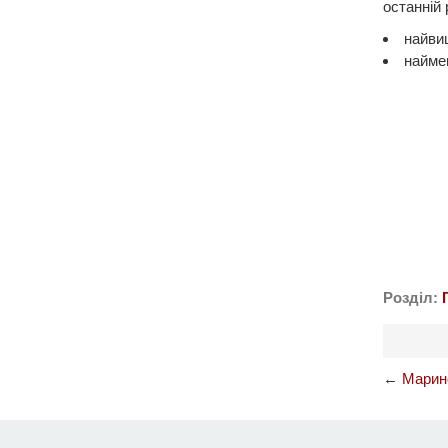
останній р
найвищ
наймен
Розділ:
←
Марин