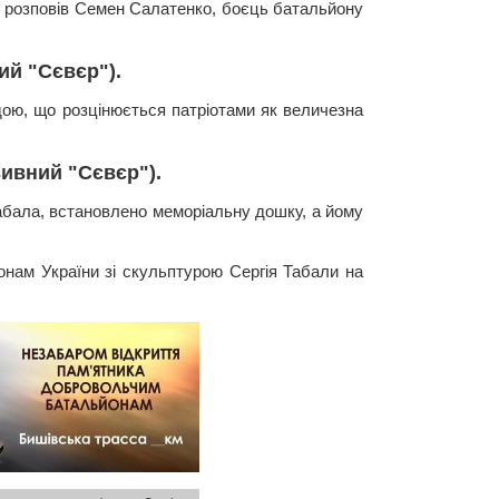
, - розповів Семен Салатенко, боєць батальйону
ий "Сєвєр").
дою, що розцінюється патріотами як величезна
зивний "Сєвєр").
 Табала, встановлено меморіальну дошку, а йому
нам України зі скульптурою Сергія Табали на