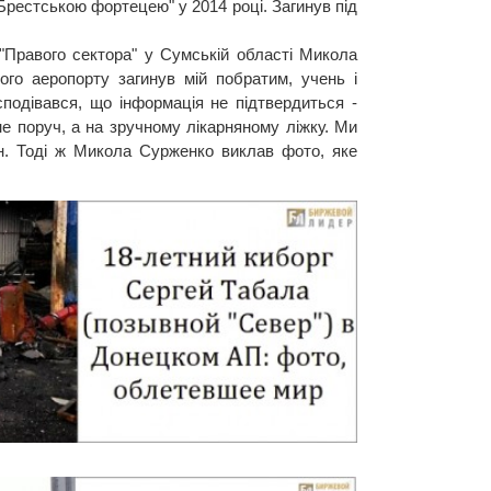
Брестською фортецею" у 2014 році. Загинув під
Правого сектора" у Сумській області Микола
ого аеропорту загинув мій побратим, учень і
сподівався, що інформація не підтвердиться -
е поруч, а на зручному лікарняному ліжку. Ми
ін. Тоді ж Микола Сурженко виклав фото, яке