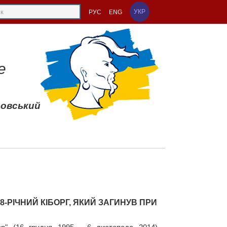
УКР
РУС
ENG
е
совський
18-РІЧНИЙ КІБОРГ, ЯКИЙ ЗАГИНУВ ПРИ