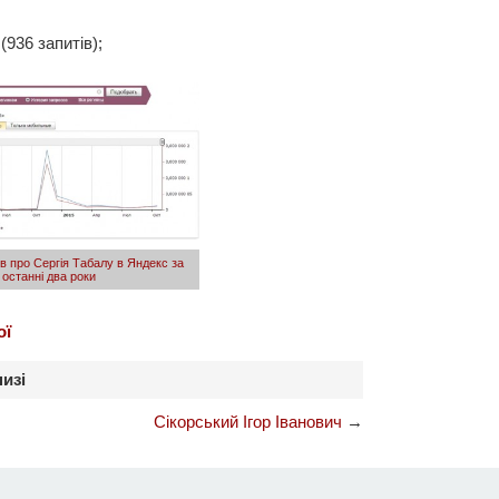
936 запитів);
ів про Сергія Табалу в Яндекс за
останні два роки
ої
низі
Сікорський Ігор Іванович
→