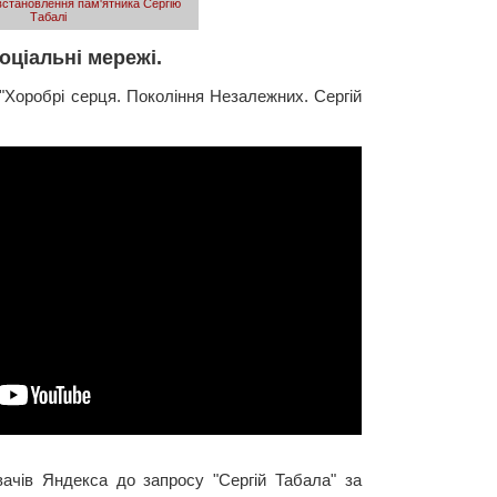
 встановлення пам'ятника Сергію
Табалі
оціальні мережі.
"Хоробрі серця. Покоління Незалежних. Сергій
ачів Яндекса до запросу "Сергій Табала" за