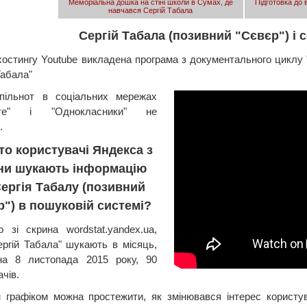
Меморіальна дошка на стіні школи в Сумах, де
Підготовка до
навчався Сергій Табала
Сергій Табала (позивний "Сєвєр") і с
хостингу Youtube викладена програма з документального циклу 
Табала"
спільнот в соціальних мережах
акте" і "Однокласники" не
.
то користувачі Яндекса з
їни шукають інформацію
ергія Табалу (позивний
р") в пошуковій системі?
 зі скрина wordstat.yandex.ua,
ергій Табала" шукають в місяць,
на 8 листопада 2015 року, 90
чів.
 графіком можна простежити, як змінювався інтерес користув