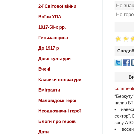
Не зна
2-ї Світової війни
Не гер
Воїни УПА
1917-50-х рр.
Гетьманщина
До 1917 р
Сподоб
Діячі культури
Вчені
Ви
Класики літератури
comments
Емігранти
“Беркуту”
Маловідомі герої
палив БТ
навес
Неоднозначні герої
сектор". 
Блоги про героїв
зону АТО
восен
Дати