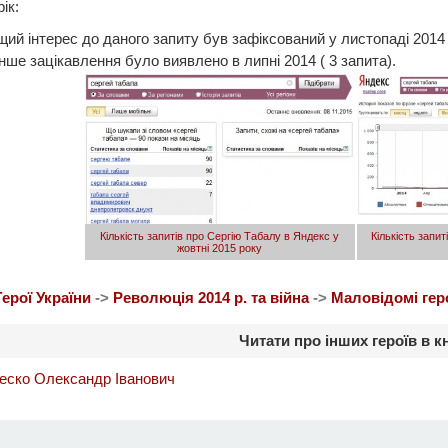
ік:
ий інтерес до даного запиту був зафіксований у листопаді 2014 (
ше зацікавлення було виявлено в липні 2014 ( 3 запита).
Кількість запитів про Сергію Табалу в Яндекс у
Кількість запит
жовтні 2015 року
Герої України
->
Революція 2014 р. та війна
->
Маловідомі гер
Читати про інших героїв в к
еско Олександр Іванович