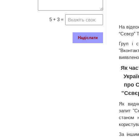
5 + 3 =
На відео
“Сєвєр” 
Надіслати
Груп і 
"Вконт
виявлено
Як час
Укра
про С
"Сєвє
Як видно
запит "С
станом 
користува
За іншим