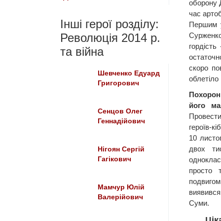
оборону 
час арто
Інші герої розділу:
Першим у
Революція 2014 р.
Сурженко
гордість
та війна
остаточн
скоро по
Шевченко Едуард
облетіло 
Григорович
Похорон
його ма
Сенцов Олег
Провести
Геннадійович
героїв-к
10 листо
двох ти
Нігоян Сергій
Гагікович
однокла
просто 
подвиго
Мамчур Юлій
виявився
Валерійович
Суми.
Цік