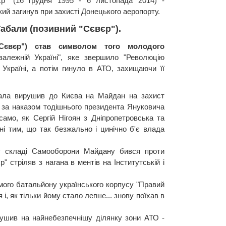
єр" (16 грудня 1995 - 6 листопада 2014) -
кий загинув при захисті Донецького аеропорту.
Табали (позивний "Сєвєр").
"Сєвєр") став символом того молодого
залежній Україні", яке звершило "Революцію
 Україні, а потім гинуло в АТО, захищаючи її
абала вирушив до Києва на Майдан на захист
 за наказом тодішнього президента Януковича
 само, як Сергій Нігоян з Дніпропетровська та
ені тим, що так безжально і цинічно б'є влада
 у складі Самооборони Майдану бився проти
" стріляв з нагана в ментів на Інститутській і
мого батальйону українського корпусу "Правий
і, як тільки йому стало легше... знову поїхав в
ушив на найнебезпечнішу ділянку зони АТО -