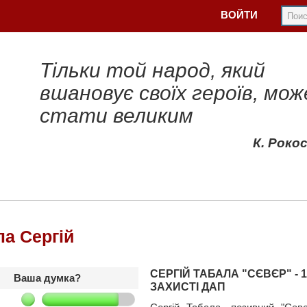
ВОЙТИ
Тільки той народ, який
вшановує своїх героїв, мож
стати великим
К. Роко
ла Сергій
СЕРГІЙ ТАБАЛА "СЄВЄР" - 
Ваша думка?
ЗАХИСТІ ДАП