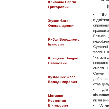
Кривоніс Сергій
Григорович
“До 
підлітко
Жуков Євген
справед
Олександрович
правоох
Батьків
Рибак Володимир
педофіл
Іванович
Сумщині 
хлопця ч
"на живц
Крищенко Андрій
нещадно 
Євгенович
смерті 
Семен С
Кузьміних Олег
доброво
Володимирович
став деп
ді
зізналас
Могилко
після ві
Костянтин
“
А чи
Вікторович