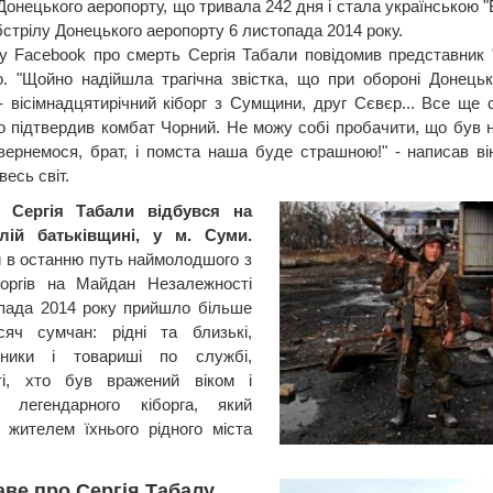
Донецького аеропорту, що тривала 242 дня і стала українською "
бстрілу Донецького аеропорту 6 листопада 2014 року.
 Facebook про смерть Сергія Табали повідомив представник "
. "Щойно надійшла трагічна звістка, що при обороні Донецьк
 - вісімнадцятирічний кіборг з Сумщини, друг Сєвєр... Все ще 
о підтвердив комбат Чорний. Не можу собі пробачити, що був н
вернемося, брат, і помста наша буде страшною!" - написав в
весь світ.
 Сергія Табали відбувся на
лій батьківщині, у м. Суми.
 в останню путь наймолодшого з
іборгів на Майдан Незалежності
пада 2014 року прийшло більше
сяч сумчан: рідні та близькі,
сники і товариші по службі,
ті, хто був вражений віком і
м легендарного кіборга, який
 жителем їхнього рідного міста
аве про Сергія Табалу