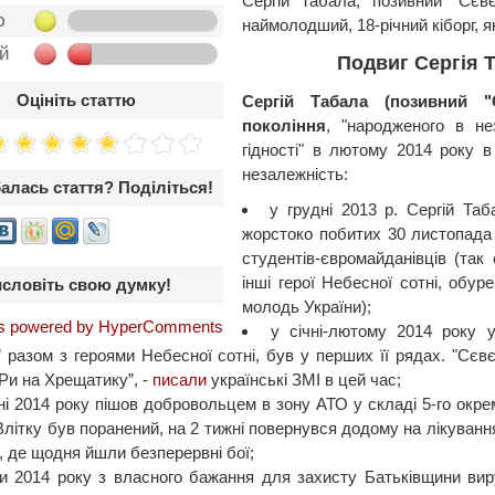
Сергій Табала, позивний "Сєв
ю
наймолодший, 18-річний кіборг, я
ой
Подвиг Сергія 
Оцініть статтю
Сергій Табала (позивний 
покоління
, "народженого в не
гідності" в лютому 2014 року в
незалежність:
алась стаття? Поділіться!
у грудні 2013 р. Сергій Т
жорстоко побитих 30 листопада
студентів-євромайданівців (так
інші герої Небесної сотні, обур
словіть свою думку!
молодь України);
 powered by HyperComments
у січні-лютому 2014 року
 разом з героями Небесної сотні, був у перших її рядах. "Сєвєр
Ри на Хрещатику”, -
писали
українські ЗМІ в цей час;
ні 2014 року пішов добровольцем в зону АТО у складі 5-го окре
Влітку був поранений, на 2 тижні повернувся додому на лікування 
, де щодня йшли безперервні бої;
и 2014 року з власного бажання для захисту Батьківщини вир