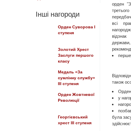
орден "З
третьо
Інші нагороди
передбач
всі пра
Орден Суворова I
нагородж
ступеня
відзнак
держави
рекоменд
Золотий Хрест
перше 
Заслуги першого
класу
Медаль «За
Відповід
сумлінну службу»
також ос
III ступеня
Орден 
Орден Жовтневої
у наго
Революції
нагор
позба
була зас
Георгієвський
хрест ІІІ ступеня
здійснюєт