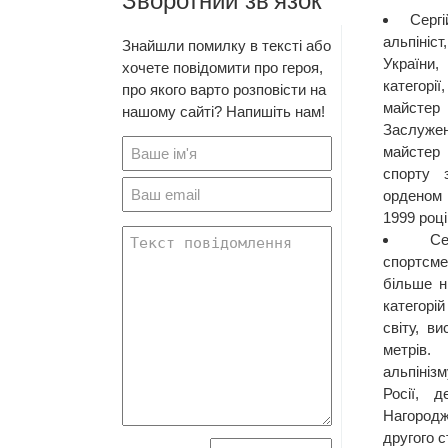
Зворотний зв'язок
Серг
альпініс
Знайшли помилку в тексті або
України
хочете повідомити про героя,
категорі
про якого варто розповісти на
майстер
нашому сайті? Напишіть нам!
Заслуж
майстер
спорту 
орденом 
1999 році
Се
спортсмен
більше н
категорі
світу, в
метрів.
альпініз
Росії, д
Нагород
другого с