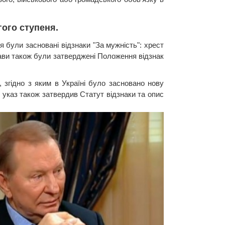
гого ступеня.
я були засновані відзнаки "За мужність": хрест
ржави також були затверджені Положення відзнак
 згідно з яким в Україні було засновано нову
й указ також затвердив Статут відзнаки та опис