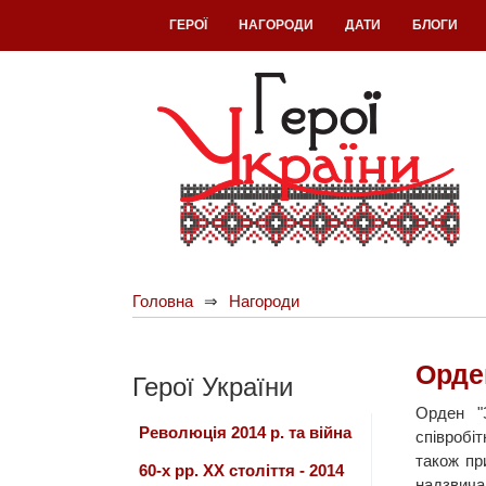
ГЕРОЇ
НАГОРОДИ
ДАТИ
БЛОГИ
Головна
Нагороди
Орде
Герої України
Орден "
Революція 2014 р. та війна
співробі
також при
60-х рр. ХХ століття - 2014
надзвича