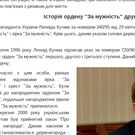
кі пов'язані з ризиком для життя.
Історія ордену "За мужність" дру
резидента України Леоніда Кучми за номером 340/95 від 29 квітн
сть" і зірка "За мужність". Крім цього, даним указом голови де
рпня 1996 року Леонід Кучма підписав указ за номером 720/96,
- орден "За мужність" першого, другого і третього ступеня. Дани
дену;
очасно з цим особи, раніше
жені відзнаками зірка "За
" і хрест "За мужність", були
ні до нагороджених орденом "За
", подальше нагородження зіркою
 "За мужність" припинялося;
ерезня 2000 року українським
нтом був прийнятий закон "Про
і нагороди". Даним законом в
встановлювалася держнагорода -