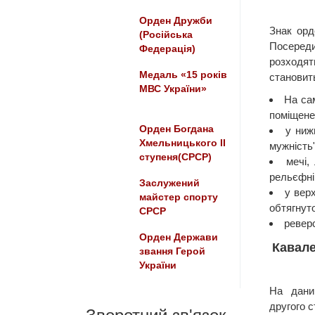
Орден Дружби
Знак орд
(Російська
Посереди
Федерація)
розходят
Медаль «15 років
становить
МВС України»
На са
поміщене
Орден Богдана
у ниж
Хмельницького ІІ
мужність"
ступеня(СРСР)
мечі,
рельєфні
Заслужений
у вер
майстер спорту
обтягнут
СРСР
реверс
Орден Держави
Кавале
звання Герой
України
На дани
другого с