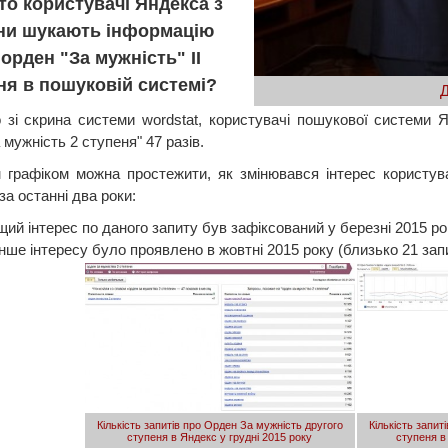
то користувачі Яндекса з
їни шукають інформацію
орден "За мужність" II
ня в пошуковій системі?
Д
 зі скрина системи wordstat, користувачі пошукової системи 
 мужність 2 ступеня" 47 разів.
 графіком можна простежити, як змінювався інтерес користув
за останні два роки:
ий інтерес по даного запиту був зафіксований у березні 2015 рок
ше інтересу було проявлено в жовтні 2015 року (близько 21 зап
Кількість запитів про Орден За мужність другого
Кількість запит
ступеня в Яндекс у грудні 2015 року
ступеня в