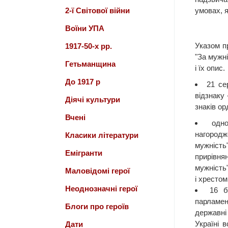
2-ї Світової війни
умовах, я
Воїни УПА
Указом п
1917-50-х рр.
"За мужні
Гетьманщина
і їх опис.
До 1917 р
21 се
відзнаку 
Діячі культури
знаків ор
Вчені
одн
нагород
Класики літератури
мужність
Емігранти
прирівня
мужність
Маловідомі герої
і хрестом
Неоднозначні герої
16 б
парламе
Блоги про героїв
державн
Україні 
Дати