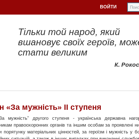
ВОЙТИ
Тільки той народ, який
вшановує своїх героїв, мож
стати великим
К. Роко
н «За мужність» II ступеня
За мужність" другого ступеня - українська державна наго
тникам правоохоронних органів та іншим особам за проявлені ни
 порятунку матеріальних цінностей, за героїзм і мужність у бор
йних ситуацій, а також в інших випадках при виконанні службов