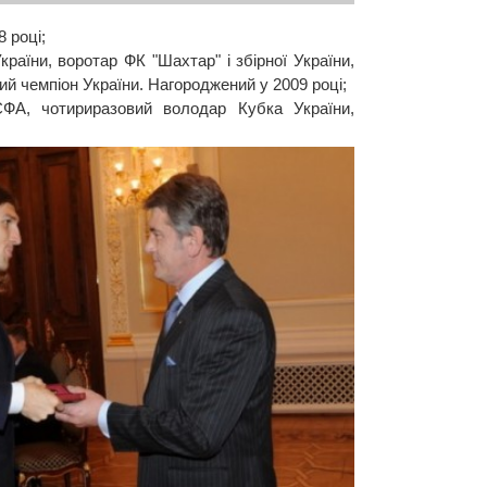
 році;
раїни, воротар ФК "Шахтар" і збірної України,
 чемпіон України. Нагороджений у 2009 році;
ЄФА, чотириразовий володар Кубка України,