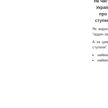
Як час
Укра
про 
ступе
Як видно
"орден за
А за цим
ступеня" 
найвищ
наймен