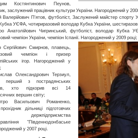
дим Костянтинович Пеунов,
ик, заслужений працівник культури України. Нагороджений у 2008
й Валерійович П'ятов, футболіст, Заслужений майстер спорту Ук
Кубка УЄФА, чотириразовий володар Кубка України, шестиразовий
ро Анатолійович Чигринський, футболіст, володар Кубка У
вий чемпіон України, чемпіон Іспанії. Нагороджений у 2009 році;
р Сергійович Смирнов, плавець,
разовий чемпіон і призер
пійських ігор. Нагороджений у
;
ислав Олександрович Терзиул,
ст, перший з пострадянських
стів, хто підкорив всі 14
сячних вершин світу;
итро Васильович Романенко,
прохідник дільниці підготовчих
т держпідприємства
правління "Південнодонбаське
ороджений у 2007 році.