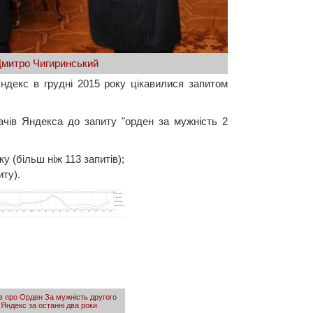
митро Чигиринський
Яндекс в грудні 2015 року цікавилися запитом
ачів Яндекса до запиту "орден за мужність 2
у (більш ніж 113 запитів);
иту).
ів про Орден За мужність другого
 Яндекс за останні два роки