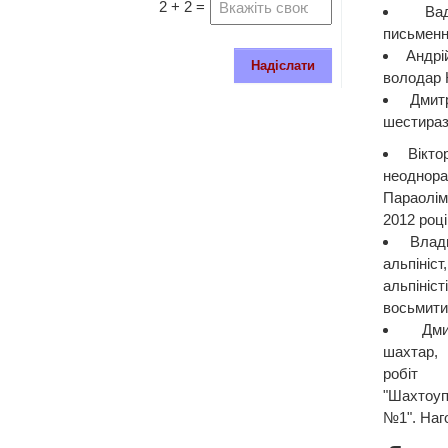
2 + 2 =
Ва
письменн
Андрі
Надіслати
володар 
Дмит
шестиразо
Вікто
неодно
Параолім
2012 році
Влад
альпіні
альпіні
восьмити
Дм
шахтар, 
робі
"Шахтоу
№1". Наг