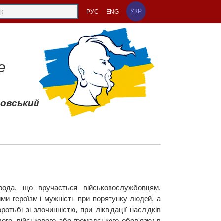
УКР
РУС
ENG
е
совський
рода, що вручається військовослужбовцям,
ми героїзм і мужність при порятунку людей, а
отьбі зі злочинністю, при ліквідації наслідків
ого, військового або громадського обов'язку в