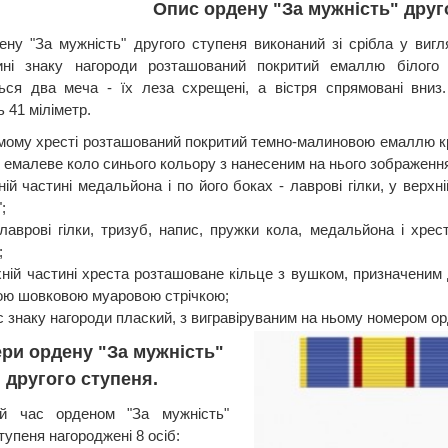
Опис ордену "За мужність" друг
ену "За мужність" другого ступеня виконаний зі срібла у виг
ні знаку нагороди розташований покритий емаллю білого к
ься два меча - їх леза схрещені, а вістря спрямовані вниз
 41 міліметр.
мому хресті розташований покритий темно-малиновою емаллю кр
 емалеве коло синього кольору з нанесеним на нього зображенн
ній частині медальйона і по його боках - лаврові гілки, у верх
;
 лаврові гілки, тризуб, напис, пружки кола, медальйона і хре
;
хній частині хреста розташоване кільце з вушком, призначеним
ою шовковою муаровою стрічкою;
 знаку нагороди плаский, з вигравіруваним на ньому номером ор
ри ордену "За мужність"
другого ступеня.
й час орденом "За мужність"
тупеня нагороджені 8 осіб: