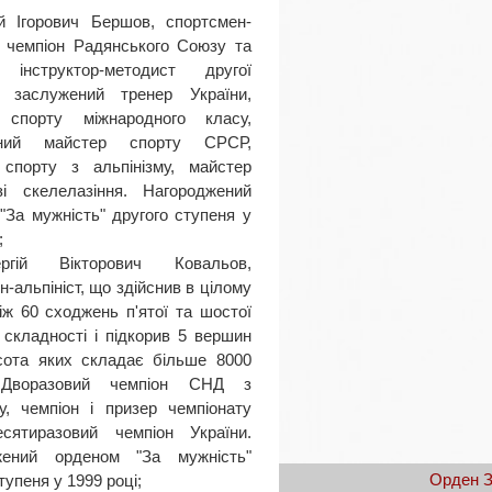
ій Ігорович Бершов, спортсмен-
т, чемпіон Радянського Союзу та
, інструктор-методист другої
ї, заслужений тренер України,
 спорту міжнародного класу,
ений майстер спорту СРСР,
 спорту з альпінізму, майстер
зі скелелазіння. Нагороджений
"За мужність" другого ступеня у
;
ргій Вікторович Ковальов,
-альпініст, що здійснив в цілому
іж 60 сходжень п'ятої та шостої
й складності і підкорив 5 вершин
исота яких складає більше 8000
 Дворазовий чемпіон СНД з
му, чемпіон і призер чемпіонату
есятиразовий чемпіон України.
жений орденом "За мужність"
Орден З
тупеня у 1999 році;