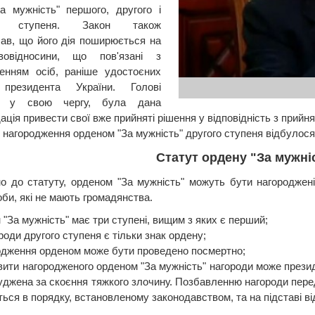
а мужність" першого, другого і
го ступеня. Закон також
ав, що його дія поширюється на
вовідносини, що пов'язані з
енням осіб, раніше удостоєних
 президента України. Голові
, у свою чергу, була дана
ація привести свої вже прийняті рішення у відповідність з при
нагородження орденом "За мужність" другого ступеня відбулося 
Статут ордену "За мужні
но до статуту, орденом "За мужність" можуть бути нагороджені
оби, які не мають громадянства.
"За мужність" має три ступені, вищим з яких є перший;
роди другого ступеня є тільки знак ордену;
одження орденом може бути проведено посмертно;
вити нагородженого орденом "За мужність" нагороди може презид
уджена за скоєння тяжкого злочину. Позбавленню нагороди перед
ься в порядку, встановленому законодавством, та на підставі ві