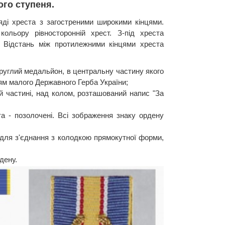
ого ступеня.
ляді хреста з загостреними широкими кінцями.
ольору рівносторонній хрест. З-під хреста
. Відстань між протилежними кінцями хреста
углий медальйон, в центральну частину якого
ям малого Державного Герба України;
ній частині, над колом, розташований напис "За
ста - позолочені. Всі зображення знаку ордену
 для з'єднання з колодкою прямокутної форми,
дену.