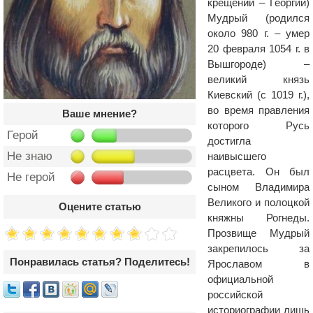
крещении – Георгий)
Мудрый (родился
около 980 г. – умер
20 февраля 1054 г. в
Вышгороде) –
великий князь
Киевский (c 1019 г.),
во время правления
Ваше мнение?
которого Русь
Герой
достигла
Не знаю
наивысшего
расцвета. Он был
Не герой
сыном Владимира
Великого и полоцкой
Оцените статью
княжны Рогнеды.
Прозвище Мудрый
закрепилось за
Понравилась статья? Поделитесь!
Ярославом в
официальной
российской
историографии лишь