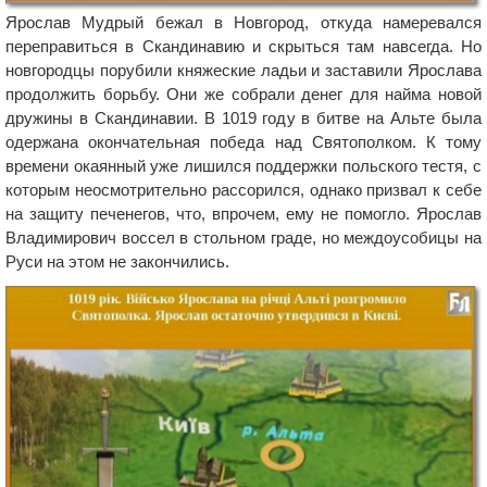
Ярослав Мудрый бежал в Новгород, откуда намеревался
переправиться в Скандинавию и скрыться там навсегда. Но
новгородцы порубили княжеские ладьи и заставили Ярослава
продолжить борьбу. Они же собрали денег для найма новой
дружины в Скандинавии. В 1019 году в битве на Альте была
одержана окончательная победа над Святополком. К тому
времени окаянный уже лишился поддержки польского тестя, с
которым неосмотрительно рассорился, однако призвал к себе
на защиту печенегов, что, впрочем, ему не помогло. Ярослав
Владимирович воссел в стольном граде, но междоусобицы на
Руси на этом не закончились.