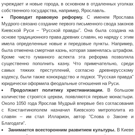
учреждает и новые города, в основном в отдаленных уголках
собственного государства, например, Ярославль.
Проводит правовую реформу.
С именем Ярослава
Мудрого связано создание первого письменного свода законов
Киевской Руси – "Русской правды". Она была создана на
основе традиционного права древних славян, но наряду с этим
имела определенные новые и передовые пункты. Например,
была отменена смертная казнь, которая заменялась штрафом.
Кроме чисто гуманного аспекта эта реформа позволяла
существенно пополнить казну. Что примечательно, среди
самых тяжких преступлений, согласно древнерусскому
кодексу, были также конокрадство и поджог. "Русская правда"
юридически оформила феодальные отношения на Руси.
Продолжает политику христианизации.
В большом
количестве строятся церкви, появляются первые монастыри.
Около 1050 года Ярослав Мудрый впервые без согласования
с Константинополем назначил Киевского митрополита из
славян – им стал Илларион, автор "Слова о Законе и
Благодати".
Занимается всесторонним развитием культуры.
В Киеве