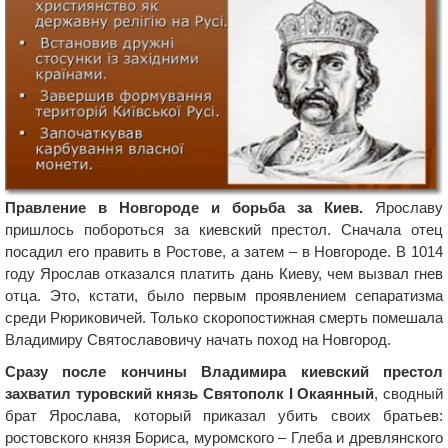
Правление в Новгороде и борьба за Киев.
Ярославу
пришлось побороться за киевский престол. Сначала отец
посадил его править в Ростове, а затем – в Новгороде. В 1014
году Ярослав отказался платить дань Киеву, чем вызвал гнев
отца. Это, кстати, было первым проявлением сепаратизма
среди Рюриковичей. Только скоропостижная смерть помешала
Владимиру Святославовичу начать поход на Новгород.
Сразу после кончины Владимира киевский престол
захватил туровский князь Святополк I Окаянный
, сводный
брат Ярослава, который приказал убить своих братьев:
ростовского князя Бориса, муромского – Глеба и древлянского