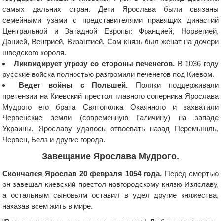
самых дальних стран. Дети Ярослава были связаны
семейными узами с представителями правящих династий
Центральной и Западной Европы: Францией, Норвегией,
Данией, Венгрией, Византией. Сам князь был женат на дочери
шведского короля.
Ликвидирует угрозу со стороны печенегов.
В 1036 году
русские войска полностью разгромили печенегов под Киевом.
Ведет войны с Польшей.
Поляки поддерживали
претензии на Киевский престол главного соперника Ярослава
Мудрого его брата Святополка Окаянного и захватили
Червенские земли (современную Галичину) на западе
Украины. Ярославу удалось отвоевать назад Перемышль,
Червен, Белз и другие города.
Завещание Ярослава Мудрого.
Скончался Ярослав 20 февраля 1054 года.
Перед смертью
он завещал киевский престол новгородскому князю Изяславу,
а остальным сыновьям оставил в удел другие княжества,
наказав всем жить в мире.