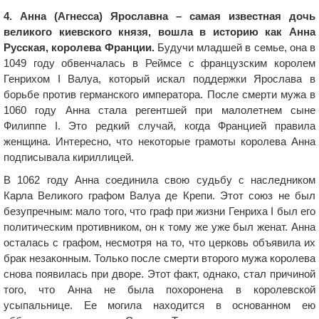
4. Анна (Агнесса) Ярославна – самая известная дочь
великого киевского князя, вошла в историю как Анна
Русская, королева Франции.
Будучи младшей в семье, она в
1049 году обвенчалась в Реймсе с французским королем
Генрихом І Валуа, который искал поддержки Ярослава в
борьбе против германского императора. После смерти мужа в
1060 году Анна стала регентшей при малолетнем сыне
Филиппе I. Это редкий случай, когда Францией правила
женщина. Интересно, что некоторые грамоты королева Анна
подписывала кириллицей.
В 1062 году Анна соединила свою судьбу с наследником
Карла Великого графом Валуа де Крепи. Этот союз не был
безупречным: мало того, что граф при жизни Генриха І был его
политическим противником, он к тому же уже был женат. Анна
осталась с графом, несмотря на то, что церковь объявила их
брак незаконным. Только после смерти второго мужа королева
снова появилась при дворе. Этот факт, однако, стал причиной
того, что Анна не была похоронена в королевской
усыпальнице. Ее могила находится в основанном ею