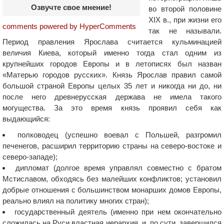
Озвучте свое мнение!
во второй половине
ХІХ в., при жизни его
comments powered by HyperComments
так не называли.
Период правления Ярослава считается кульминацией
величия Киева, который именно тогда стал одним из
крупнейших городов Европы и в летописях был назван
«Матерью городов русских». Князь Ярослав правил самой
большой страной Европы целых 35 лет и никогда ни до, ни
после него древнерусская держава не имела такого
могущества. За это время князь проявил себя как
выдающийся:
полководец (успешно воевал с Польшей, разгромил
печенегов, расширил территорию страны на северо-востоке и
северо-западе);
дипломат (долгое время управлял совместно с братом
Мстиславом, обходясь без малейших конфликтов; установил
добрые отношения с большинством монарших домов Европы,
реально влиял на политику многих стран);
государственный деятель (именно при нем окончательно
сложилась на Руси властная иерархия, и, по сути, завершился