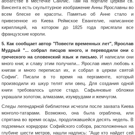
аббатстве в местечке Санлис. Там на портале церкви св.
Винсента есть скульптурное изображение Анны Ярославны во
всем блеске ее красоты. Памятью об Анне стало и
привезенное из Киева Реймское Евангелие, написанное
кириллицей, на котором до 1825 года присягали все
французские короли.
5. Как сообщает автор "Повести временных лет", Ярослав
Мудрый "... собрал писцов много, и переводили они с
греческого на словенский язык и письмо.
И написали они
много книг, и славу этим получили... Ярослав имел любовь к
книгам и много переписал их, и собрал в церкви святой
Софии". Писали в то время на пергаменте, который
производили из шкур телят или овец. Для создания одной
книги требовалось целое стадо. Сафьяновые обложки
украшали золотом, алмазами, изумрудами и жемчугом.
Следы легендарной библиотеки исчезли после захвата Киева
монголо-татарами. Возможно, она была ограблена, или
спрятана во время осады, продолжавшейся десять недель. В
подземных коридорах Софийского собора, расположенных на
глубине шести метров, нашли надпись: "Аще кто найдет сей