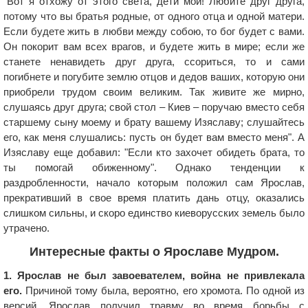
"Вот я отхожу от этого света, дети мои! Любите друг друга,
потому что вы братья родные, от одного отца и одной матери.
Если будете жить в любви между собою, то бог будет с вами.
Он покорит вам всех врагов, и будете жить в мире; если же
станете ненавидеть друг друга, ссориться, то и сами
погибнете и погубите землю отцов и дедов ваших, которую они
приобрели трудом своим великим. Так живите же мирно,
слушаясь друг друга; свой стол – Киев – поручаю вместо себя
старшему сыну моему и брату вашему Изяславу; слушайтесь
его, как меня слушались: пусть он будет вам вместо меня". А
Изяславу еще добавил: "Если кто захочет обидеть брата, то
ты помогай обиженному". Однако тенденции к
раздробленности, начало которым положил сам Ярослав,
прекративший в свое время платить дань отцу, оказались
слишком сильны, и скоро единство киеворусских земель было
утрачено.
Интересные факты о Ярославе Мудром.
1. Ярослав не был завоевателем, война не привлекала
его.
Причиной тому была, вероятно, его хромота. По одной из
версий, Ярослав получил травму во время борьбы с