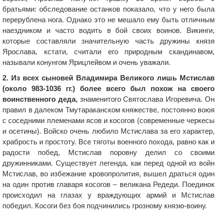
братьями: обследование останков показало, что у него была
перерублена нога. Однако это не мешало ему быть отличным
наездником и часто водить в бой своих воинов. Викинги,
которые составляли значительную часть дружины князя
Ярослава, кстати, считали его природным скандинавом,
называли конунгом Ярицлейвом и очень уважали.
2. Из всех сыновей Владимира Великого лишь Мстислав
(около 983-1036 гг.) более всего был похож на своего
воинственного деда,
знаменитого Святослава Игоревича. Он
правил в далеком Тмутараканском княжестве, постоянно воюя
с соседними племенами ясов и косогов (современные черкесы
и осетины). Войско очень любило Мстислава за его характер,
храбрость и простоту. Все тяготы военного похода, равно как и
радости побед, Мстислав поровну делил со своими
дружинниками. Существует легенда, как перед одной из войн
Мстислав, во избежание кровопролития, вышел драться один
на один против главаря косогов – великана Редеди. Поединок
происходил на глазах у враждующих армий и Мстислав
победил. Косоги без боя подчинились грозному князю-воину.