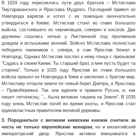
В 1024 году пересеклись пути двух братьев – Мстислава
Тмутараканского и Ярослава Мудрого. Последний привел из
Новгорода варягов и хотел с их помощью окончательно
утвердиться в Киеве. Мстислав стоял во главе большого
войска, состоявшего из черниговцев, северян и косогов. Две
дружины сошлись ночью у Лиственной под проливным
дождем и вспышками молний. Войско Мстислава полностью
победило наемников с севера, а сам Ярослав бежал в
Новгород. Однако Мстислав послал к нему гонца с призывом:
"Садись в своем Киеве. Ты старший брат, а мне пусть будет та
сторона". Только в 1025 году Ярослав во главе большого
войска пришел из Новгорода в Киев и заключил с братом мир.
Мстиславу отошли земли по левый берег Днепра, а Ярославу
– Правобережье. Так они вдвоем и правили Русью, и, как
пишет летописец: "... была великая тишина на Земле". В 1035
году князь Мстислав погиб во время охоты, и Ярослав стал
единовластным правителем великой державы.
3. Породниться с великим киевским князем считали за
честь не только европейские монархи,
но и византийский
императорский двор. Ярослав активно вмешивался в