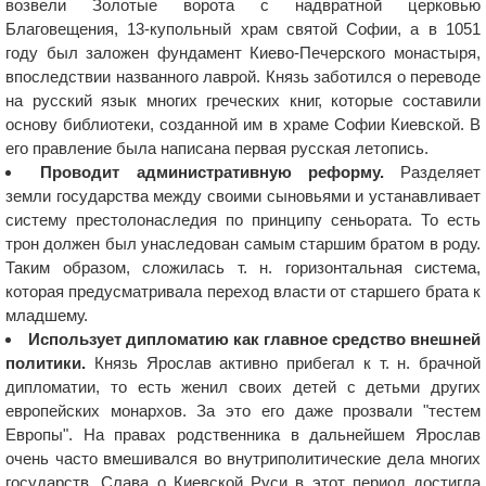
возвели Золотые ворота с надвратной церковью
Благовещения, 13-купольный храм святой Софии, а в 1051
году был заложен фундамент Киево-Печерского монастыря,
впоследствии названного лаврой. Князь заботился о переводе
на русский язык многих греческих книг, которые составили
основу библиотеки, созданной им в храме Софии Киевской. В
его правление была написана первая русская летопись.
Проводит административную реформу.
Разделяет
земли государства между своими сыновьями и устанавливает
систему престолонаследия по принципу сеньората. То есть
трон должен был унаследован самым старшим братом в роду.
Таким образом, сложилась т. н. горизонтальная система,
которая предусматривала переход власти от старшего брата к
младшему.
Использует дипломатию как главное средство внешней
политики.
Князь Ярослав активно прибегал к т. н. брачной
дипломатии, то есть женил своих детей с детьми других
европейских монархов. За это его даже прозвали "тестем
Европы". На правах родственника в дальнейшем Ярослав
очень часто вмешивался во внутриполитические дела многих
государств. Слава о Киевской Руси в этот период достигла