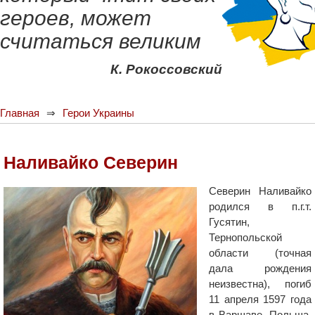
героев, может
считаться великим
К. Рокоссовский
Главная
Герои Украины
Наливайко Северин
Северин Наливайко
родился в п.г.т.
Гусятин,
Тернопольской
области (точная
дала рождения
неизвестна), погиб
11 апреля 1597 года
в Варшаве, Польша.