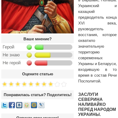
Украинский и
казацкий
предводитель конца
XVI века,
руководитель
восстания, которое
Ваше мнение?
охватило
значительную
Герой
территорию
Не знаю
современных
Не герой
Украины и Беларуси,
входившую в то
Оцените статью
время в состав Речи
Посполитой.
ЗАСЛУГИ
Понравилась статья? Поделитесь!
СЕВЕРИНА
НАЛИВАЙКО
ПЕРЕД НАРОДОМ
УКРАИНЫ.
Озвучте свое мнение!