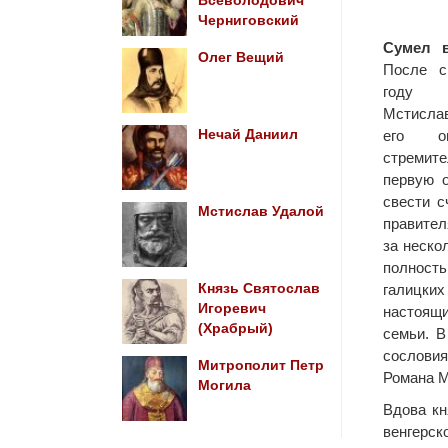
Всеволодович
Черниговский
Сумел в
Олег Вещий
После с
году 
Мстислав
Нечай Даниил
его о
стремит
первую о
свести с
Мстислав Удалой
правител
за неско
полнос
Князь Святослав
галицких
Игоревич
настоящ
(Храбрый)
семьи. В
сословия
Митрополит Петр
Романа М
Могила
Вдова кн
венгерск