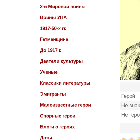
2-й Мировой войны
Воины УПА
1917-50-х гг.
Гетманщина
До 1917 г.
Деятели культуры
Ученые
Классики литературы
Эмигранты
Герой
Малоизвестные герои
Не зна
Не гер
Спорные герои
Блоги о героях
Даты