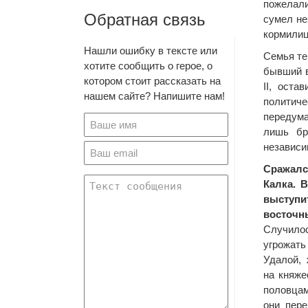
пожелали
Обратная связь
сумел не
кормилиц
Нашли ошибку в тексте или
Семья те
хотите сообщить о герое, о
бывший в
котором стоит рассказать на
II, ост
нашем сайте? Напишите нам!
политиче
передума
лишь бр
независи
Сражалс
Калка. 
выступ
восточн
Случило
угрожат
Удалой, 
на княже
половца
они пере