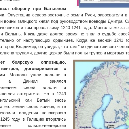
овал оборону при Батыевом
ии.
Опустошив северо-восточные земли Руси, завоеватели в 
и воины галицкого князя под руководством воеводы Дмитра. С
очевников и там провел зиму 1240-1241 года. Монголы же за
и Волынь. Князь даже долгое время не знал о судьбе свое
ятельно от наступающих ордынцев. Когда же весной 1241 г
а город Владимир, он увидел, что там "ни единого живого челов
олнена трупами, другие церкви были полны трупов и мертвых те
яет боярскую оппозицию,
венгров, договаривается с
ми.
Монголы ушли дальше в
у, а Даниил занялся
новлением своей власти и
вшегося авторитета. Но в 1243
нгольский хан Батый вновь
а его земли своих воинов, и те
азорили владения непокорного
 1245 году в Галицию вторглись
ненные польско-венгерские