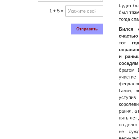
будет бо
1 + 5 =
был тяже
тогда сп
Бился 
Отправить
счастью
тот г
оправив
и раньш
соседям
братом 
участи
феодалов
Галич, н
уступи
королев
ранил, а 
пять лет
но долго
не суж
вернулис