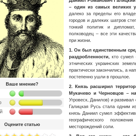
Даниил Романович Галицкий (р
– один из самых великих у
далеко за пределы его владе
городов и далеких шатров сте
тонкий политик и дипломат
полководец – все эти качест
при жизни.
1. Он был единственным сре
раздробленности,
кто сумел 
этнических украинских земе
практически закончились, а на
постепенно ушли в прошлое.
Ваше мнение?
2. Князь расширил террито
Мукачево и Черновцов – на
Угровеск, Данилов) и развивал
ю
Галицкая Русь стала одним из
ой
князь Даниил сумел эффектив
географического положен
Оцените статью
месторождений соли.