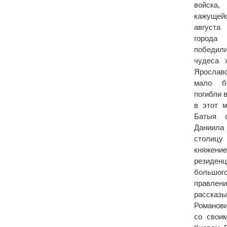
войска,
кажуще
августа
города 
победили
чудеса 
Ярослав
мало бо
погибли 
в этот 
Батыя с
Даниила
столицу
княжение
резиде
большого
правлен
расска
Романови
со свои