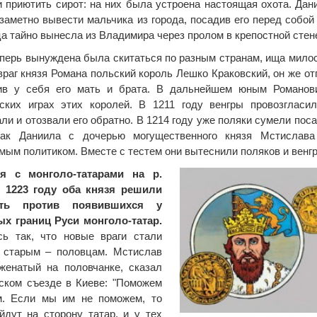
 приютить сирот: на них была устроена настоящая охота. Дан
заметно вывести мальчика из города, посадив его перед собо
а тайно вынесла из Владимира через пролом в крепостной стен
перь вынуждена была скитаться по разным странам, ища милос
раг князя Романа польский король Лешко Краковский, он же о
авив у себя его мать и брата. В дальнейшем юным Романо
ских играх этих королей. В 1211 году венгры провозгласи
ли и отозвали его обратно. В 1214 году уже поляки сумели поса
ак Даниила с дочерью могущественного князя Мстислава У
мым политиком. Вместе с тестем они вытеснили поляков и венгр
я с монголо-татарами на р.
В 1223 году оба князя решили
ить против появившихся у
ых границ Руси монголо-татар.
сь так, что новые враги стали
ь старым – половцам. Мстислав
женатый на половчанке, сказал
ском съезде в Киеве: "Поможем
м. Если мы им не поможем, то
йдут на сторону татар, и у тех