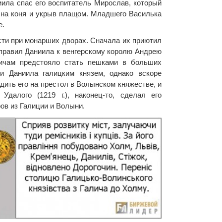
иила спас его воспитатель Мирослав, который
й на коня и укрыв плащом. Младшего Василька
е.
ти при монарших дворах. Сначала их приютил
тправил Даниила к венгерскому королю Андрею
вичам предстояло стать пешками в больших
ли Даниила галицким князем, однако вскоре
дить его на престол в Волынском княжестве, и
далого (1219 г.), наконец-то, сделал его
ов из Галиции и Волыни.