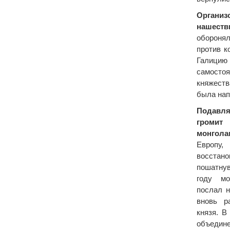
Организ
нашеств
оборонял
против к
Галицию 
самосто
княжеств
была нап
Подавл
громит 
монгола
Европ
восста
пошатну
году мо
послал н
вновь р
князя. В
объеди