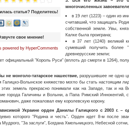
3. Вся его жизнь – это б
многочисленных завоевателе
илась статья? Поделитесь!
в 19 лет (1223) – один из и
считавший, что защищать Родин
собственной земле. Увы, кня
Калке была проиграна;
Озвучте свое мнение!
в 37 лет (1240) великий к
сумевший получить более "
 powered by HyperComments
древнерусские земли;
лет официальный "Король Руси" (вплоть до смерти в 1264), пол
бы не монголо-татарское нашествие,
разрушившее не одно цв
 Галицко-Волынское княжество могло бы стать настоящим лид
 этих земель прекрасно понимали как на Западе, так и на 
ие города Галичины и Волыни, а Папа Римский Иннокентий, ст
оманович, даже пожаловал ему королевскую корону.
зависимой Украине орден Данилы Галицкого с 2003 г. – 
евиз которого "Родина и честь". Орден идет 8-м после зв
 Мудрого, "За заслуги", Богдана Хмельницкого, Небесной сотни, 