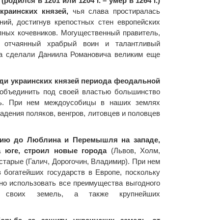
одился в 1201 или 1204 г. – умер в 1264 г.)
краинских князей,
чья слава простиралась
ний, достигнув крепостных стен европейских
пных кочевников. Могущественный правитель,
, отчаянный храбрый воин и талантливый
ва сделали Даниила Романовича великим еще
ди украинских князей периода феодальной
объединить под своей властью большинство
ль. При нем междоусобицы в наших землях
падения поляков, венгров, литовцев и половцев
рию до Люблина и Перемышля на западе,
 юге, строил новые города
(Львов, Холм,
 старые (Галич, Дорогочин, Владимир). При нем
 богатейших государств в Европе, поскольку
но использовать все преимущества выгодного
ия своих земель, а также крупнейших