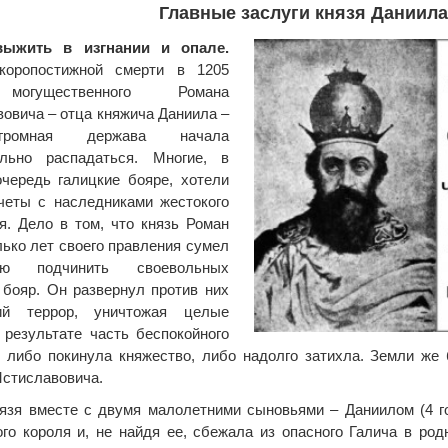
Главные заслуги князя Даниила
ыжить в изгнании и опале.
коропостижной смерти в 1205
могущественного Романа
овича – отца княжича Даниила –
громная держава начала
ельно распадаться. Многие, в
чередь галицкие бояре, хотели
четы с наследниками жестокого
я. Дело в том, что князь Роман
лько лет своего правления сумел
тью подчинить своевольных
 бояр. Он развернул против них
ий террор, уничтожая целые
 результате часть беспокойного
 либо покинула княжество, либо надолго затихла. Земли же
стиславовича.
язя вместе с двумя малолетними сыновьями – Даниилом (4 го
ого короля и, не найдя ее, сбежала из опасного Галича в ро