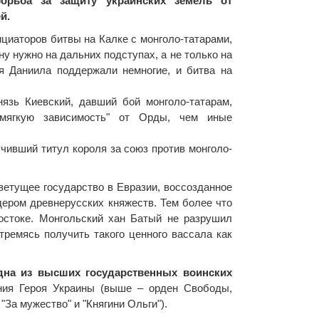
орьба за защиту украинских земель от
й.
нициаторов битвы на Калке с монголо-татарами,
у нужно на дальних подступах, а не только на
зя Даниила поддержали немногие, и битва на
нязь Киевский, давший бой монголо-татарам,
мягкую зависимость" от Орды, чем иные
учивший титул короля за союз против монголо-
етущее государство в Евразии, воссозданное
ером древнерусских княжеств. Тем более что
Востоке. Монгольский хан Батый не разрушил
ремясь получить такого ценного вассала как
одна из высших государственных воинских
ания Героя Украины (выше – орден Свободы,
"За мужество" и "Княгини Ольги").