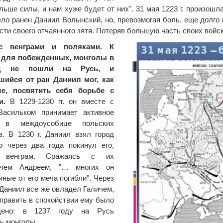
льше силы, и нам хуже будет от них". 31 мая 1223 г. произошл
ло ранен Даниил Волынский, но, превозмогая боль, еще долго
асти своего отчаянного зятя. Потеряв большую часть своих войс
с венграми и поляками. К
 для побежденных, монголы в
од не пошли на Русь, и
шийся от ран Даниил мог, как
е, посвятить себя борьбе с
и.
В 1229-1230 гг. он вместе с
Васильком принимает активное
е в междоусобице польских
. В 1230 г. Даниил взял город
о через два года покинул его,
в венграм. Сражаясь с их
ичем Андреем, "… многих он
иные от его меча погибли". Через
 Даниил все же овладел Галичем,
 править в спокойствии ему было
дено: в 1237 году на Русь
ь монголы.