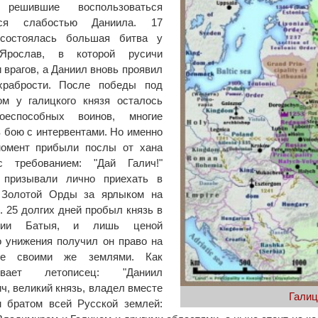
 решившие воспользоваться
йся слабостью Даниила. 17
 состоялась большая битва у
Ярослав, в которой русичи
 врагов, а Даниил вновь проявил
храбрости. После победы под
ом у галицкого князя осталось
еспособных воинов, многие
в бою с интервентами. Но именно
момент прибыли послы от хана
 требованием: "Дай Галич!"
 призывали лично приехать в
 Золотой Орды за ярлыком на
. 25 долгих дней пробыл князь в
нции Батыя, и лишь ценой
 унижения получил он право на
ие своими же землями. Как
зывает летописец: "Даниил
ч, великий князь, владел вместе
Галиц
м братом всей Русской землей: