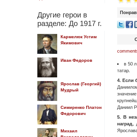
Понрав
Другие герои в
разделе: До 1917 г.
Кармелюк Устим
Якимович
comments
Иван Федоров
в 50 
татар.
4. Если 
Ярослав (Георгий)
Даниилом
Мудрый
значение
крупнейш
Даниил Р
Симиренко Платон
Федорович
5. В не
наград,
д
Ярослава
Михаил