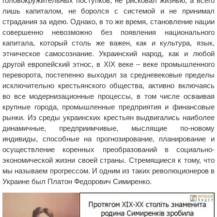
головокружительных поступков, не рисковал жизнью, а всего
лишь капиталом, не боролся с системой и не принимал
страдания за идею. Однако, в то же время, становление нации
совершенно невозможно без появления национального
капитала, который столь же важен, как и культура, язык,
этническое самосознание. Украинский народ, как и любой
другой европейский этнос, в XIX веке – веке промышленного
переворота, постепенно выходил за средневековые пределы
исключительно крестьянского общества, активно включаясь
во все модернизационные процессы, в том числе осваивая
крупные города, промышленные предприятия и финансовые
рынки. Из среды украинских крестьян выдвигались наиболее
динамичные, предприимчивые, мыслящие по-новому
индивиды, способные на прогнозирование, планирование и
осуществление коренных преобразований в социально-
экономической жизни своей страны. Стремящиеся к тому, что
мы называем прогрессом. И одним из таких революционеров в
Украине был Платон Федорович Симиренко.