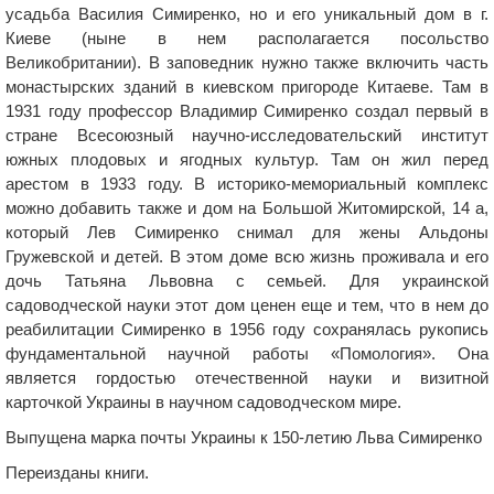
усадьба Василия Симиренко, но и его уникальный дом в г.
Киеве (ныне в нем располагается посольство
Великобритании). В заповедник нужно также включить часть
монастырских зданий в киевском пригороде Китаеве. Там в
1931 году профессор Владимир Симиренко создал первый в
стране Всесоюзный научно-исследовательский институт
южных плодовых и ягодных культур. Там он жил перед
арестом в 1933 году. В историко-мемориальный комплекс
можно добавить также и дом на Большой Житомирской, 14 а,
который Лев Симиренко снимал для жены Альдоны
Гружевской и детей. В этом доме всю жизнь проживала и его
дочь Татьяна Львовна с семьей. Для украинской
садоводческой науки этот дом ценен еще и тем, что в нем до
реабилитации Симиренко в 1956 году сохранялась рукопись
фундаментальной научной работы «Помология». Она
является гордостью отечественной науки и визитной
карточкой Украины в научном садоводческом мире.
Выпущена марка почты Украины к 150-летию Льва Симиренко
Переизданы книги.