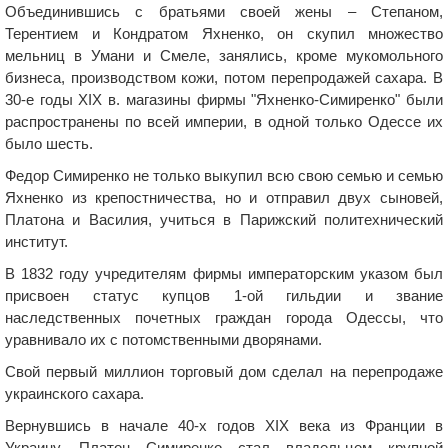
Объединившись с братьями своей жены – Степаном,
Терентием и Кондратом Яхненко, он скупил множество
мельниц в Умани и Смеле, занялись, кроме мукомольного
бизнеса, производством кожи, потом перепродажей сахара. В
30-е годы ХІХ в. магазины фирмы "Яхненко-Симиренко" были
распространены по всей империи, в одной только Одессе их
было шесть.
Федор Симиренко не только выкупил всю свою семью и семью
Яхненко из крепостничества, но и отправил двух сыновей,
Платона и Василия, учиться в Парижский политехнический
институт.
В 1832 году учредителям фирмы императорским указом был
присвоен статус купцов 1-ой гильдии и звание
наследственных почетных граждан города Одессы, что
уравнивало их с потомственными дворянами.
Свой первый миллион торговый дом сделал на перепродаже
украинского сахара.
Вернувшись в начале 40-х годов XIX века из Франции в
Украину, Платон Симиренко стал владельцем крупной