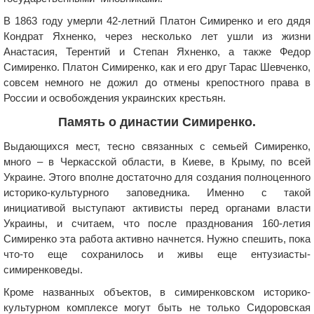
В 1863 году умерли 42-летний Платон Симиренко и его дядя
Кондрат Яхненко, через несколько лет ушли из жизни
Анастасия, Терентий и Степан Яхненко, а также Федор
Симиренко. Платон Симиренко, как и его друг Тарас Шевченко,
совсем немного не дожил до отмены крепостного права в
России и освобождения украинских крестьян.
Память о династии Симиренко.
Выдающихся мест, тесно связанных с семьей Симиренко,
много – в Черкасской области, в Киеве, в Крыму, по всей
Украине. Этого вполне достаточно для создания полноценного
историко-культурного заповедника. Именно с такой
инициативой выступают активисты перед органами власти
Украины, и считаем, что после празднования 160-летия
Симиренко эта работа активно начнется. Нужно спешить, пока
что-то еще сохранилось и живы еще ентузиасты-
симиренковеды.
Кроме названных объектов, в симиренковском историко-
культурном комплексе могут быть не только Сидоровская