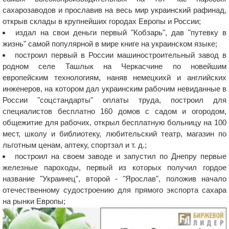
сахарозаводов и прославив на весь мир украинский рафинад,
открыв склады в крупнейших городах Европы и России;
издал на свои деньги первый "Кобзарь", дав "путевку в
жизнь" самой популярной в мире книге на украинском языке;
построил первый в России машиностроительный завод в
родном селе Ташлык на Черкасчине по новейшим
европейским технологиям, наняв немецкихй и английских
инженеров, на котором дал украинским рабочим невиданные в
России "соцстандарты" оплаты труда, построил для
специалистов бесплатно 160 домов с садом и огородом,
общежитие для рабочих, открыл бесплатную больницу на 100
мест, школу и библиотеку, любительский театр, магазин по
льготным ценам, аптеку, спортзал и т. д.;
построил на своем заводе и запустил по Днепру первые
железные пароходы, первый из которых получил гордое
название "Украинец", второй - "Ярослав", положив начало
отечественному судостроению для прямого экспорта сахара
на рынки Европы;