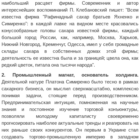
наибольший расцвет фирмы. Современник и автор
интереснейших воспоминаний П. Клебановский пишет: "Всем
известна фирма "Рафинадный сахар братьев Яхненко и
Симиренко": в каждой лавке на видном месте красовались
конусообразные головы сахара известной фирмы, каждый
большой город России, как, например, Москва, Харьков,
Нижний Новгород, Кременчуг, Одесса, имел у себя громадные
склады сахара в собственных домах этой фирмы;
деятельность ее известна была и за границей; цвела она, как
редкий цветок, питала она тысячи народа".
2. Промышленный магнат, основатель холдинга.
Деятельной натуре Платона Симиренко было тесно в рамках
сахарного бизнеса, он мыслил сверхмасштабно, комплексно
понимая задачи, стоящие перед производственником.
Предпринимательская интуиция, помноженная на научные
знания и постоянное изучение торговой конъюнктуры,
позволяли молодому капиталисту своевременно
прогнозировать наиболее актуальные тренды и реагировать на
них раньше своих конкурентов. Он первым в Украине стал
создавать торгово-промышленную империю в западном