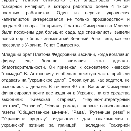
"сахарной империи", в которой работало более 4 тысяч
наемных работников. Один из первых украинских
капиталистов интересовался не только производством и
продажей товара. По приказу Платона Симиренко во Млиеве
были посажены два больших сада, где специалисты вывели
новый сорт яблок - знаменитый Зеленый Ренет, или, как его
прозвали в Украине, Ренет Симиренко.
Младший брат Платона Федоровича Василий, когда возглавил
фирму, еще больше внимания стал уделять
благотворительности. Он приезжал к основателю киевской
"громады" В. Антоновичу и обещал десятую часть прибыли
отдавать на "украинское дело". Слова купца, как водится, не
разошлись с делами. В течение 40 лет Василий Симиренко
финансировал почти все издания в Украине, на его средства
выходили: "Киевская старина", "Научно-литературный
вестник", "Украина", "Новая громада", первые национальные
газеты "Общественное мнение", "Рада", "Рутенише ревю" и
"Украинише рундтау", издаваемые для ознакомления с
украинской жизнью за границей. Наследник "сахарной