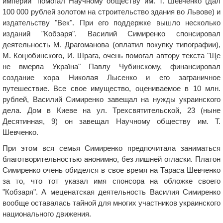
империи" помогал Научному обществу им. Т. Шевченко (дал
100 000 рублей золотом на строительство здания во Львове) и
издательству "Век". При его поддержке вышло несколько
изданий "Кобзаря". Василий Симиренко спонсировал
деятельность М. Драгоманова (оплатил покупку типографии),
М. Коцюбинского, И. Шрага, очень помогал автору текста "Ще
не вмерла Україна" Павлу Чубинскому, финансировал
создание хора Николая Лысенко и его заграничное
путешествие. Все свое имущество, оцениваемое в 10 млн.
рублей, Василий Симиренко завещал на нужды украинского
дела. Дом в Киеве на ул. Трехсвятительской, 23 (ныне
Десятинная, 9) он завещал Научному обществу им. Т.
Шевченко.
При этом вся семья Симиренко предпочитала заниматься
благотворительностью анонимно, без лишней огласки. Платон
Симиренко очень обиделся в свое время на Тараса Шевченко
за то, что тот указал имя спонсора на обложке своего
"Кобзаря". А меценатская деятельность Василия Симиренко
вообще оставалась тайной для многих участников украинского
национального движения.