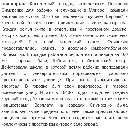
стандартах.
Коттеджный городок, возведенным Платоном
Симиренко для рабочих и служащих в Млиеве, называли
настоящим чудом. Это был маленький "кусочек Европы" в
крепостной России, оазис цивилизации в мире варварства.
Каждая семья жила в отдельном и просторном домике,
которых всего было более 160. Возле каждого из кирпичных
коттеджей был свой маленький садик. Одиноким
предоставлялись комнаты в довольно комфортабельном
общежитии. В городке работала бесплатная больница на 100
мест, паровая баня, библиотека, любительский театр.
Действовала школа, в которой детям рабочих преподавали
учителя с университетским образованием, работало
профессиональное училище. При школе функционировал
спортзал. В городке был свой водопровод и газовое
освещение улиц. И это в 1840-х годах, когда не каждый
крупный город Украины мог похвастать такими техническими
новшествами. Зарплата на заводах Симиренко была
значительно выше средней по стране, также практиковались
специальные премии. Большие праздники отмечались всем
коллективом в просторном актовом зале завода.