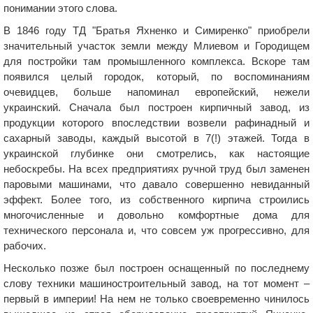
понимании этого слова.
В 1846 году ТД "Братья Яхненко и Симиренко" приобрели
значительный участок земли между Млиевом и Городищем
для постройки там промышленного комплекса. Вскоре там
появился целый городок, который, по воспоминаниям
очевидцев, больше напоминал европейский, нежели
украинский. Сначала был построен кирпичный завод, из
продукции которого впоследствии возвели рафинадный и
сахарный заводы, каждый высотой в 7(!) этажей. Тогда в
украинской глубинке они смотрелись, как настоящие
небоскребы. На всех предприятиях ручной труд был заменен
паровыми машинами, что давало совершенно невиданный
эффект. Более того, из собственного кирпича строились
многочисленные и довольно комфортные дома для
технического персонала и, что совсем уж прогрессивно, для
рабочих.
Несколько позже был построен оснащенный по последнему
слову техники машиностроительный завод, на тот момент –
первый в империи! На нем не только своевременно чинилось