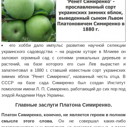
его хобби дало импульс развитию научной селекции
украинского садоводства – на родном хуторе в Млиеве он
заложил огромный сад с сотнями уникальных деревьев и
растений, на базе которого его сын Лев вырастил и
запатентовал в 1880 г. ставший известным сорт украинских
зимних яблок "Ренет Симиренко", названный честь отца. В
СССР на базе сада Симиренко был создан Институт
помологии имени Л. П. Симиренко, работающий до сих пор под
эгидой Академии Наук Украины.
Главные заслуги Платона Симиренко.
Платон Симиренко, конечно, не является героем в полном
смысле этого слова.
Он не совершал каких-либо