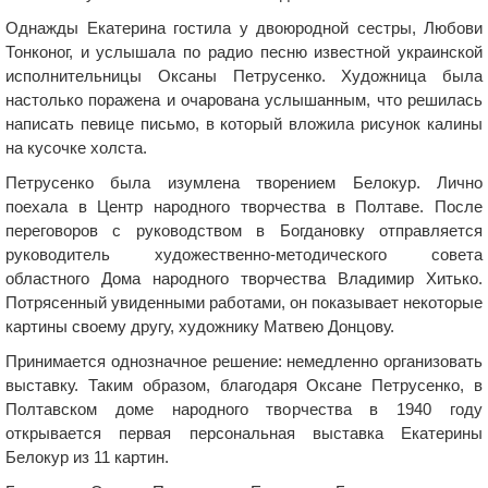
Однажды Екатерина гостила у двоюродной сестры, Любови
Тонконог, и услышала по радио песню известной украинской
исполнительницы Оксаны Петрусенко. Художница была
настолько поражена и очарована услышанным, что решилась
написать певице письмо, в который вложила рисунок калины
на кусочке холста.
Петрусенко была изумлена творением Белокур. Лично
поехала в Центр народного творчества в Полтаве. После
переговоров с руководством в Богдановку отправляется
руководитель художественно-методического совета
областного Дома народного творчества Владимир Хитько.
Потрясенный увиденными работами, он показывает некоторые
картины своему другу, художнику Матвею Донцову.
Принимается однозначное решение: немедленно организовать
выставку. Таким образом, благодаря Оксане Петрусенко, в
Полтавском доме народного творчества в 1940 году
открывается первая персональная выставка Екатерины
Белокур из 11 картин.