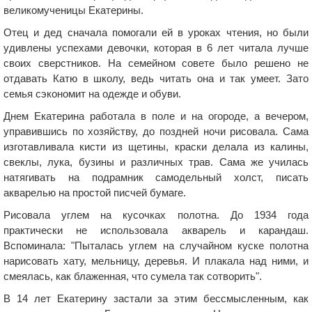
великомученицы Екатерины.
Отец и дед сначала помогали ей в уроках чтения, но были
удивлены успехами девочки, которая в 6 лет читала лучше
своих сверстников. На семейном совете было решено не
отдавать Катю в школу, ведь читать она и так умеет. Зато
семья сэкономит на одежде и обуви.
Днем Екатерина работала в поле и на огороде, а вечером,
управившись по хозяйству, до поздней ночи рисовала. Сама
изготавливала кисти из щетины, краски делала из калины,
свеклы, лука, бузины и различных трав. Сама же училась
натягивать на подрамник самодельный холст, писать
акварелью на простой писчей бумаге.
Рисовала углем на кусочках полотна. До 1934 года
практически не использовала акварель и карандаш.
Вспоминала: "Пыталась углем на случайном куске полотна
нарисовать хату, мельницу, деревья. И плакала над ними, и
смеялась, как блаженная, что сумела так сотворить".
В 14 лет Екатерину застали за этим бессмысленным, как