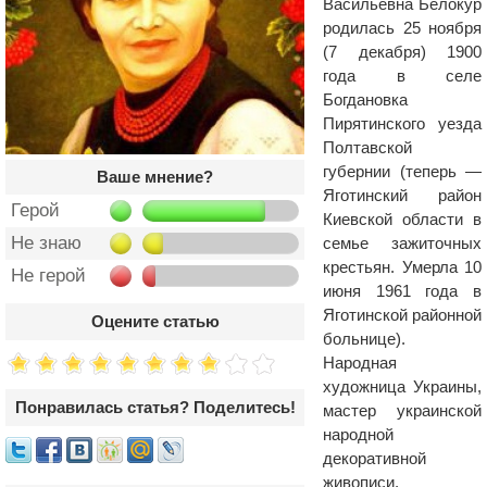
Васильевна Белокур
родилась 25 ноября
(7 декабря) 1900
года в селе
Богдановка
Пирятинского уезда
Полтавской
губернии (теперь —
Ваше мнение?
Яготинский район
Герой
Киевской области в
Не знаю
семье зажиточных
крестьян. Умерла 10
Не герой
июня 1961 года в
Яготинской районной
Оцените статью
больнице).
Народная
художница Украины,
Понравилась статья? Поделитесь!
мастер украинской
народной
декоративной
живописи.