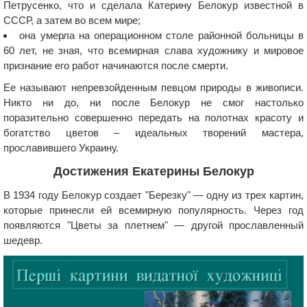
Петрусенко, что и сделала Катерину Белокур известной в
СССР, а затем во всем мире;
она умерла на операционном столе районной больницы в
60 лет, не зная, что всемирная слава художнику и мировое
признание его работ начинаются после смерти.
Ее называют непревзойденным певцом природы в живописи.
Никто ни до, ни после Белокур не смог настолько
поразительно совершенно передать на полотнах красоту и
богатство цветов – идеальных творений мастера,
прославившего Украину.
Достижения Екатерины Белокур
В 1934 году Белокур создает "Березку" — одну из трех картин,
которые принесли ей всемирную популярность. Через год
появляются "Цветы за плетнем" — другой прославленный
шедевр.