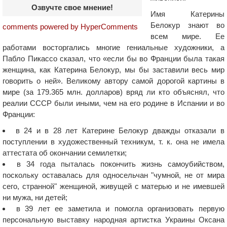
Озвучте свое мнение!
Имя Катерины
Белокур знают во
comments powered by HyperComments
всем мире. Ее
работами восторгались многие гениальные художники, а
Пабло Пикассо сказал, что «если бы во Франции была такая
женщина, как Катерина Белокур, мы бы заставили весь мир
говорить о ней». Великому автору самой дорогой картины в
мире (за 179.365 млн. долларов) вряд ли кто объяснял, что
реалии СССР были иными, чем на его родине в Испании и во
Франции:
в 24 и в 28 лет Катерине Белокур дважды отказали в
поступлении в художественный техникум, т. к. она не имела
аттестата об окончании семилетки;
в 34 года пыталась покончить жизнь самоубийством,
поскольку оставалась для односельчан "чумной, не от мира
сего, странной" женщиной, живущей с матерью и не имевшей
ни мужа, ни детей;
в 39 лет ее заметила и помогла организовать первую
персональную выставку народная артистка Украины Оксана