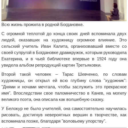
Всю жизнь прожила в родной Богдановке.
С огромной теплотой до конца своих дней вспоминала двух
людей, оказавших на художницу огромное влияние. Это
сельский учитель Иван Калита, организовавший вместе со
своей супругой в Богдановке драмкружок, которым руководила
Екатерина, и в чьей библиотеке впервые в 1924 году она
увидела альбом репродукций картин Третьяковки.
Второй такой человек – Тарас Шевченко, по словам
художницы, он открыл ей всю глубину слова "художник":
"Днями и ночами мечтала, чтобы заслужить это прекрасное
имя". Впоследствии свое паломничество в Канев, на могилу
великого поэта, она описала как волшебную сказку.
У Белокур не было учителей, она самостоятельно научилась
рисовать, достигнув невероятных вершин в творчестве, как
вспоминала позже, благодаря "воловьему упорству".