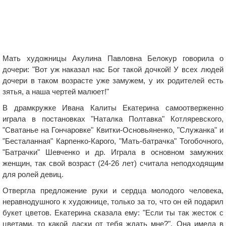
Мать художницы Акулина Павловна Белокур говорила о
дочери: "Вот уж наказал нас Бог такой дочкой! У всех людей
дочери в таком возрасте уже замужем, у их родителей есть
зятья, а наша чертей малюет!"
В драмкружке Ивана Калиты Екатерина самоотверженно
играла в постановках "Наталка Полтавка" Котляревского,
"Сватанье на Гончаровке" Квитки-Основьяненко, "Служанка" и
"Бесталанная" Карпенко-Карого, "Мать-батрачка" Тогобочного,
"Батрачки" Шевченко и др. Играла в основном замужних
женщин, так свой возраст (24-26 лет) считала неподходящим
для ролей девиц.
Отвергла предложение руки и сердца молодого человека,
неравнодушного к художнице, только за то, что он ей подарил
букет цветов. Екатерина сказала ему: "Если ты так жесток с
цветами, то какой ласки от тебя ждать мне?". Она имела в