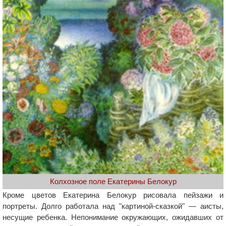
Колхозное поле Екатерины Белокур
Кроме цветов Екатерина Белокур рисовала пейзажи и
портреты. Долго работала над "картиной-сказкой" — аисты,
несущие ребенка. Непонимание окружающих, ожидавших от