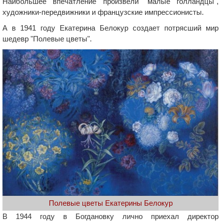
Наибольшее впечатление произвели "малые голландцы",
художники-передвижники и французские импрессионисты.
А в 1941 году Екатерина Белокур создает потрясший мир
шедевр "Полевые цветы".
Полевые цветы Екатерины Белокур
В 1944 году в Богдановку лично приехал директор