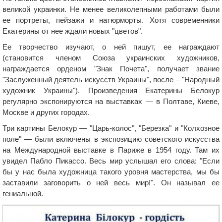
великой украинки. Не менее великолепными работами были
ее портреты, пейзажи и натюрморты. Хотя современники
Екатерины от нее ждали новых "цветов".
Ее творчество изучают, о ней пишут, ее награждают
(становится членом Союза украинских художников,
награждается орденом "Знак Почета", получает звание
"Заслуженный деятель искусств Украины", после – "Народный
художник Украины"). Произведения Екатерины Белокур
регулярно экспонируются на выставках — в Полтаве, Киеве,
Москве и других городах.
Три картины Белокур — "Царь-колос", "Березка" и "Колхозное
поле" — были включены в экспозицию советского искусства
на Международной выставке в Париже в 1954 году. Там их
увидел Пабло Пикассо. Весь мир услышал его слова: "Если
бы у нас была художница такого уровня мастерства, мы бы
заставили заговорить о ней весь мир!". Он называл ее
гениальной.