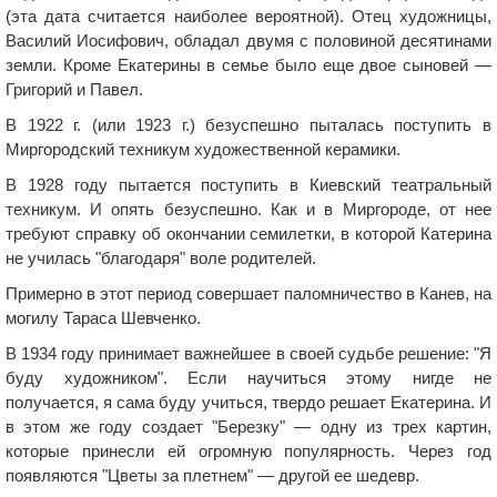
(эта дата считается наиболее вероятной). Отец художницы,
Василий Иосифович, обладал двумя с половиной десятинами
земли. Кроме Екатерины в семье было еще двое сыновей —
Григорий и Павел.
В 1922 г. (или 1923 г.) безуспешно пыталась поступить в
Миргородский техникум художественной керамики.
В 1928 году пытается поступить в Киевский театральный
техникум. И опять безуспешно. Как и в Миргороде, от нее
требуют справку об окончании семилетки, в которой Катерина
не училась "благодаря" воле родителей.
Примерно в этот период совершает паломничество в Канев, на
могилу Тараса Шевченко.
В 1934 году принимает важнейшее в своей судьбе решение: "Я
буду художником". Если научиться этому нигде не
получается, я сама буду учиться, твердо решает Екатерина. И
в этом же году создает "Березку" — одну из трех картин,
которые принесли ей огромную популярность. Через год
появляются "Цветы за плетнем" — другой ее шедевр.