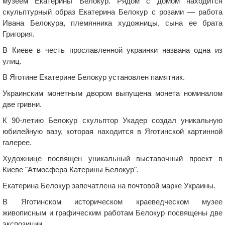
музеем Екатерины Белокур. Рядом с домом находится
скульптурный образ Екатерина Белокур с розами — работа
Ивана Белокура, племянника художницы, сына ее брата
Григория.
В Киеве в честь прославленной украинки названа одна из
улиц.
В Яготине Екатерине Белокур установлен памятник.
Украинским монетным двором выпущена монета номиналом
две гривни.
К 90-летию Белокур скульптор Укадер создал уникальную
юбилейную вазу, которая находится в Яготинской картинной
галерее.
Художнице посвящен уникальный выставочный проект в
Киеве "Атмосфера Катерины Белокур".
Екатерина Белокур запечатлена на почтовой марке Украины.
В Яготинском историческом краеведческом музее
живописным и графическим работам Белокур посвящены две
экспозиции.