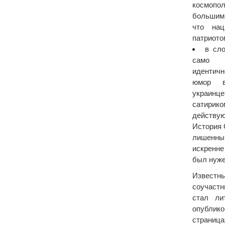
космопо
большим
что нац
патриото
в сло
само 
идентичн
юмор 
украин
сатирик
действую
История 
лишенным
искренне
был нуже
Известн
соучаст
стал ли
опубли
страниц