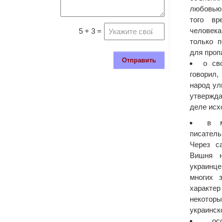
любовью
того вр
человек
5 + 3 =
только 
для проп
Отправить
о св
говорил
народ ул
утвержда
деле исх
в м
писатель
Через с
Вишня н
украинце
многих 
характе
некото
украинск
ос