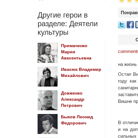
Понрав
Другие герои в
разделе: Деятели
культуры
Примаченко
comments
Мария
Авксентьевна
на жизнь
Ивасюк Владимир
Остап Ви
Михайлович
году как
санитар
Довженко
заставит
Александр
Вишне пр
Петрович
Быков Леонид
В отличи
Федорович
и на доп
сильных 