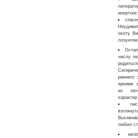
литерато
инертнос
спасе
Неудивит
охоту Ви
лозунгом
Остап
числу лю
родить
Сатирич
раннего 
яркими 
из зат
характер
пи
взгляну
Высмеива
любил ст
нег