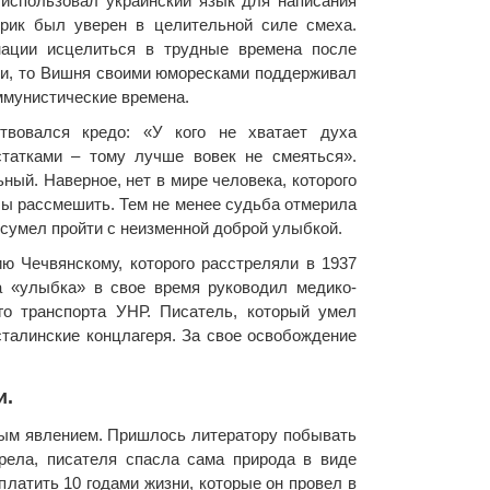
 использовал украинский язык для написания
ирик был уверен в целительной силе смеха.
нации исцелиться в трудные времена после
чи, то Вишня своими юморесками поддерживал
ммунистические времена.
твовался кредо: «У кого не хватает духа
татками – тому лучше вовек не смеяться».
ый. Наверное, нет в мире человека, которого
бы рассмешить. Тем не менее судьба отмерила
н сумел пройти с неизменной доброй улыбкой.
 Чечвянскому, которого расстреляли в 1937
а «улыбка» в свое время руководил медико-
го транспорта УНР. Писатель, который умел
сталинские концлагеря. За свое освобождение
и.
ным явлением. Пришлось литератору побывать
трела, писателя спасла сама природа в виде
латить 10 годами жизни, которые он провел в