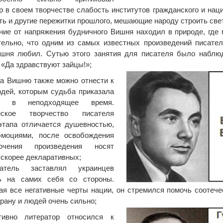
р в своем творчестве слабость институтов гражданского и нац
ть и другие пережитки прошлого, мешающие народу строить све
ние от напряжения будничного Вишня находил в природе, где
ельно, что одним из самых известных произведений писател
шня любил. Сутью этого занятия для писателя было наблюд
 «Да здравствуют зайцы!»;
а Вишню также можно отнести к
дей, которым судьба приказала
ся в неподходящее время.
еское творчество писателя
этапа отличается душевностью,
эмоциями, после освобождения
очения произведения носят
 скорее декларативных;
сатель заставлял украинцев
ть на самих себя со стороны.
я все негативные черты нации, он стремился помочь соотечес
рану и людей очень сильно;
ативно литератор относился к