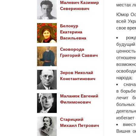
Малевич Казимир
местах л
Северинович
Юмор Ост
всей Укр
Белокур
свое вре
Екатерина
рож
Васильевна
будущий
Сковорода
ценнос
Григорий Саввич
отноше
возмож
освободи
Зеров Николай
народа;
Константинович
снача
в борьб
Маланюк Евгений
лечит б
Филимонович
больны
деятель
избегает
Старицкий
вмест
Михаил Петрович
Вишня о