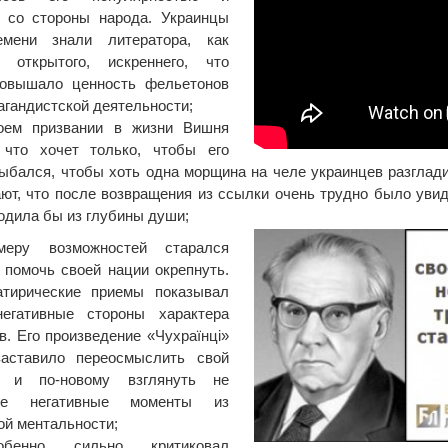
 со стороны народа. Украинцы
емени знали литератора, как
а открытого, искреннего, что
повышало ценность фельетонов
агандистской деятельности;
оем призвании в жизни Вишня
, что хочет только, чтобы его
ыбался, чтобы хоть одна морщина на челе украинцев разглади
ют, что после возвращения из ссылки очень трудно было увид
одила бы из глубины души;
еру возможностей старался
 помочь своей нации окрепнуть.
атирические приемы показывал
егативные стороны характера
в. Его произведение «Чухраїнці»
заставило переосмыслить свой
р и по-новому взглянуть не
рые негативные моменты из
ой ментальности;
обенно сильно критиковал