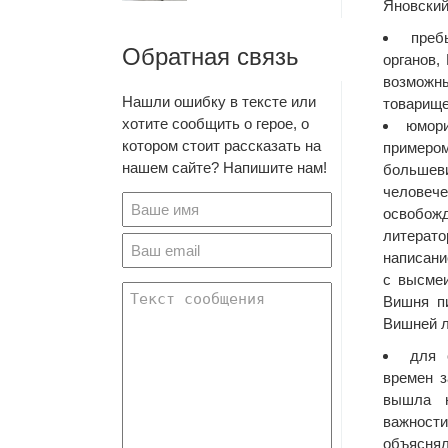
Яновски
преб
Обратная связь
органов
возможн
Нашли ошибку в тексте или
товарище
хотите сообщить о герое, о
юмори
котором стоит рассказать на
пример
нашем сайте? Напишите нам!
большев
челов
освобо
литерато
написан
с высме
Вишня пи
Вишней л
для 
времен 
вышла 
важно
объясн