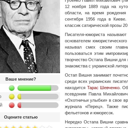
Губенко Павел Михайлович (л
12 ноября 1889 года на хуто
области, на время рождения 
сентября 1956 года в Киеве.
классик сатирической прозы 20
Писателя-юмориста называют 
основателем юмористического
называл смех своим главн
пользоваться этим импровизи
творчество Остапа Вишни для 
знакомства с украинской литер
Остап Вишня занимает почетно
Ваше мнение?
среди всех украинских писате
находится
Тарас Шевченко
. О
псевдоним Павла Михайловича
ю
«Охотничьи улыбки» в свое вр
ой
журнала «Перец». Также пис
фельетонов и юморесок.
Оцените статью
Нередко Остапа Вишни сравн