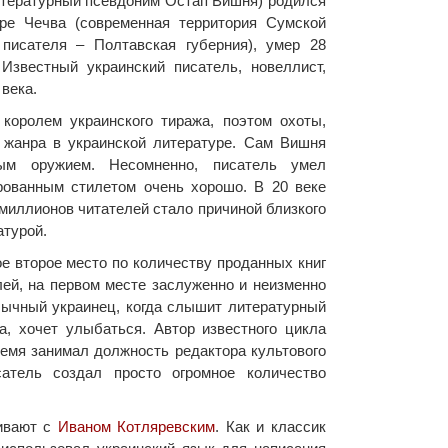
итературный псевдоним Остап Вишня) родился
ре Чечва (современная территория Сумской
писателя – Полтавская губерния), умер 28
 Известный украинский писатель, новеллист,
 века.
королем украинского тиража, поэтом охоты,
 жанра в украинской литературе. Сам Вишня
ым оружием. Несомненно, писатель умел
рованным стилетом очень хорошо. В 20 веке
миллионов читателей стало причиной близкого
атурой.
е второе место по количеству проданных книг
лей, на первом месте заслуженно и неизменно
бычный украинец, когда слышит литературный
, хочет улыбаться. Автор известного цикла
емя занимал должность редактора культового
атель создал просто огромное количество
ивают с
Иваном Котляревским
. Как и классик