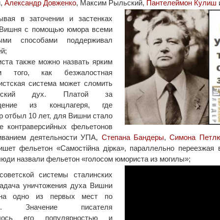
й,
Александр Довженко
, Максим Рыльский,
Пантелеймон Кулиш
ывая в заточении и застенках
, Вишня с помощью юмора всеми
ыми способами поддерживал
й;
ста также можно назвать ярким
ом того, как безжалостная
истская система может сломить
еческий дух. Платой за
ждение из концлагеря, где
р отбыл 10 лет, для Вишни стало
ие контраверсийных фельетонов
иванием деятельности УПА,
Степана Бандеры
,
Симона Петл
шет фельетон «Самостійна дірка», параллельно переезжая 
юди назвали фельетон «голосом юмориста из могилы»;
советской системы сталинских
задача уничтожения духа Вишни
на одно из первых мест по
сти. Значение писателя
ялось его популярностью и