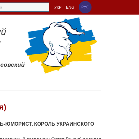
РУС
УКР
ENG
ый
т
ссовский
я)
Ь-ЮМОРИСТ, КОРОЛЬ УКРАИНСКОГО