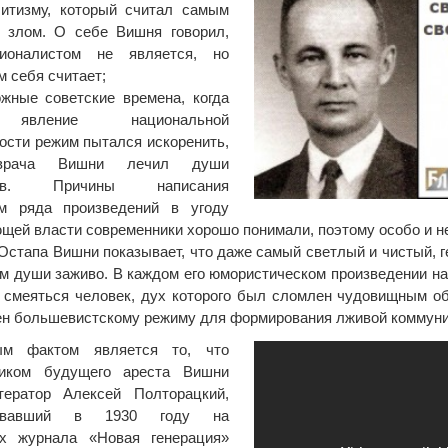
литизму, который считал самым
 злом. О себе Вишня говорил,
ионалистом не является, но
м себя считает;
жные советские времена, когда
явление национальной
ости режим пытался искоренить,
врача Вишни лечил души
цев. Причины написания
ом ряда произведений в угоду
щей власти современники хорошо понимали, поэтому особо и не
Остапа Вишни показывает, что даже самый светлый и чистый, 
 души заживо. В каждом его юмористическом произведении на 
 смеяться человек, дух которого был сломлен чудовищным о
н большевистскому режиму для формирования лживой коммуни
ым фактом является то, что
ником будущего ареста Вишни
тератор Алексей Полторацкий,
ковавший в 1930 году на
ах журнала «Новая генерация»