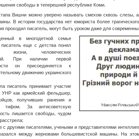
ишения свободы в теперешней республике Коми.
апа Вишни можно уверено называть смехом сквозь слезы, а 
аины. В истории государства нет юмориста более трагическог
мя проходил писатель, могут быть уроком даже для современны
денный в многодетной семье
 писатель еще с детства понял
ть жизни, человеческих
ний. При наличии первой
ности он присоединяется к
тельному движению украинского
ла писатель принимает участие
е УНР как армейский фельдшер,
ойцов, получивших ранения и
х тифом. За антисоветскую
ность лишается свободы, чудом
 расстрела;
е с другими писателями, учеными и представителями интеллиг
казался между жерновами большевистской машины. На это