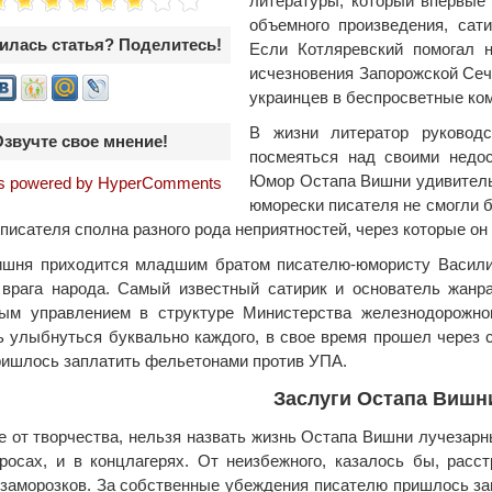
литературы, который впервые
объемного произведения, сат
илась статья? Поделитесь!
Если Котляревский помогал 
исчезновения Запорожской Се
украинцев в беспросветные ко
В жизни литератор руководс
Озвучте свое мнение!
посмеяться над своими недос
Юмор Остапа Вишни удивительн
 powered by HyperComments
юморески писателя не смогли 
 писателя сполна разного рода неприятностей, через которые о
шня приходится младшим братом писателю-юмористу Василию
 врага народа. Самый известный сатирик и основатель жанр
ным управлением в структуре Министерства железнодорожно
ь улыбнуться буквально каждого, в свое время прошел через 
ишлось заплатить фельетонами против УПА.
Заслуги Остапа Вишн
е от творчества, нельзя назвать жизнь Остапа Вишни лучезар
росах, и в концлагерях. От неизбежного, казалось бы, расс
заморозков. За собственные убеждения писателю пришлось зап