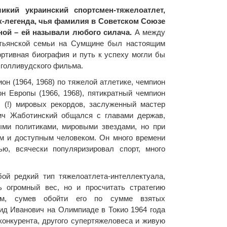
кий украинский спортсмен-тяжелоатлет,
к-легенда, чья фамилия в Советском Союзе
ной – ей называли любого силача.
А между
стьянской семьи на Сумщине был настоящим
ортивная биография и путь к успеху могли бы
 голливудского фильма.
н (1964, 1968) по тяжелой атлетике, чемпион
он Европы (1966, 1968), пятикратный чемпион
9 (!) мировых рекордов, заслуженный мастер
ч Жаботинский общался с главами держав,
ми политиками, мировыми звездами, но при
ым и доступным человеком. Он много времени
ю, всячески популяризировал спорт, много
ой редкий тип тяжелоатлета-интеллектуала,
ь огромный вес, но и просчитать стратегию
ком, сумев обойти его по сумме взятых
ид Иванович на Олимпиаде в Токио 1964 года
конкурента, другого супертяжеловеса и живую