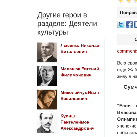
Понрав
Другие герои в
разделе: Деятели
культуры
Лысенко Николай
comments
Витальевич
Всю свою
Маланюк Евгений
году Жаб
Филимонович
живу в н
Сумч
Миколайчук Иван
Васильевич
"Если 
Власова
Кулиш
Олимпи
Пантелеймон
японски
Александрович
событие