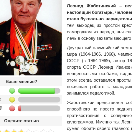
Леонид Жаботинский – вели
настоящий богатырь, челове
стала буквально нарицатель
тем выходец из простой кре
самородком из народа, чья сп
лечь в основу захватывающего
Двукратный олимпийский чемпио
мира (1964-1966, 1968), чемпи
СССР (в 1964-1969), автор 1
спорта СССР Леонид Иванови
венценосными особами, видны
этом всегда оставался прост
Ваше мнение?
посвящал работе с молодежь
занимался педагогикой.
ю
Жаботинский представлял соб
ой
способного не просто поднят
противостояния с соперни
Оцените статью
килограммов. Именно так Леон
сумел обойти своего главного 