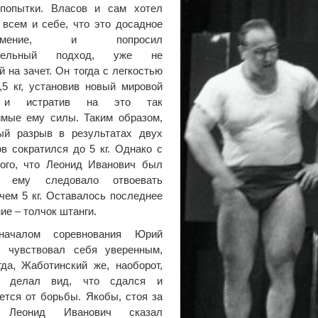
 попытки. Власов и сам хотел
 всем и себе, что это досадное
азумение, и попросил
ительный подход, уже не
 на зачет. Он тогда с легкостью
,5 кг, установив новый мировой
 и истратив на это так
имые ему силы. Таким образом,
ый разрыв в результатах двух
в сократился до 5 кг. Однако с
того, что Леонид Иванович был
, ему следовало отвоевать
чем 5 кг. Оставалось последнее
ие – толчок штанги.
началом соревнования Юрий
ч чувствовал себя уверенным,
гда, Жаботинский же, наоборот,
и делал вид, что сдался и
ется от борьбы. Якобы, стоя за
, Леонид Иванович сказал