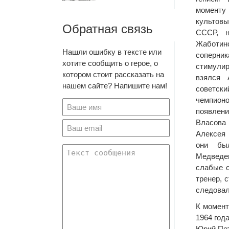
моменту
культов
Обратная связь
СССР, 
Жаботин
Нашли ошибку в тексте или
соперн
хотите сообщить о герое, о
стимули
котором стоит рассказать на
взялся 
нашем сайте? Напишите нам!
советс
чемпион
появле
Власов
Алексея
они бы
Медведев
слабые с
тренер, 
следовал
К момент
1964 год
Юрий Пет