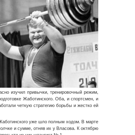
асно изучил привычки, тренировочный режим,
одготовке Жаботинского. Оба, и спортсмен, и
аботали четкую стратегию борьбы и жестко ей
 Жаботинского уже шло полным ходом. В марте
олчке и сумме, отняв их у Власова. К октябрю
рос: кто из них штангист № 1.