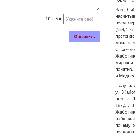
Зал "Сиб
насчитыв
10 + 5 =
всем мир
(154,4 к
претенде
Отправить
момент и
С самого
Жаботинс
мировой 
понятно,
и Медвед
Получало
у Жабот
целых 1
187,5). 
Жаботин
наблюдат
почему 
несложн