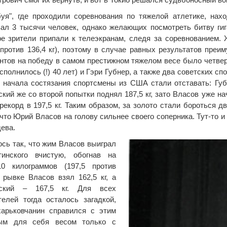
уя", где проходили соревнования по тяжелой атлетике, нах
ал 3 тысячи человек, однако желающих посмотреть битву гиг
е зрители припали к телеэкранам, следя за соревнованием.
г против 136,4 кг), поэтому в случае равных результатов пре
нтов на победу в самом престижном тяжелом весе было четвер
сполнилось (!) 40 лет) и Гэри Губнер, а также два советских 
 начала состязания спортсмены из США стали отставать: Губн
кий же со второй попытки поднял 187,5 кг, зато Власов уже нач
рекорд в 197,5 кг. Таким образом, за золото стали бороться 
 что Юрий Власов на голову сильнее своего соперника. Тут-то 
ева.
сь так, что жим Власов выиграл
инского вчистую, обогнав на
0 килограммов (197,5 против
В рывке Власов взял 162,5 кг, а
ский – 167,5 кг. Для всех
елей тогда осталось загадкой,
харьковчанин справился с этим
ым для себя весом только с