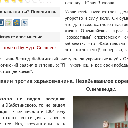
легенду – Юрия Власова.
илась статья? Поделитесь!
Украинский тяжелоатлет де
упорство и силу воли. Он сум
что для тежелоатлетов насто
жизни Олимпийских играх 
Озвучте свое мнение!
"возрастным" спортсменом, е
забывать, что Жаботинский
 powered by HyperComments
четырехлетнего (!) перерыва, 
 жизнь Леонид Жаботинский выступал за украинские клубы СКА
отинский заявил в интервью: "Я – украинец, и все свои победы
астоящее время".
анин против харьковчанина. Незабываемое соре
Олимпиаде.
кто-то не видел поединка
 и Жаботинского, то не видел
ады"
, - так писали в 1964 году
е газеты, восхищаясь главным
м тех Игр, восхитительным и