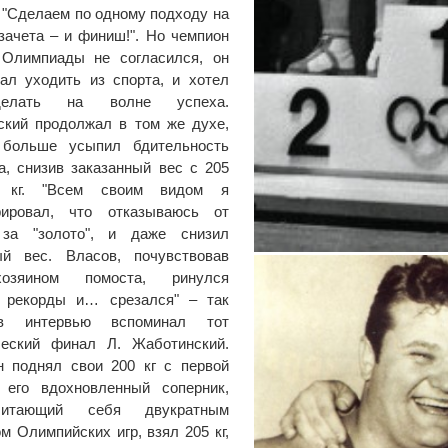
 "Сделаем по одному подходу на
зачета – и финиш!". Но чемпион
 Олимпиады не согласился, он
ал уходить из спорта, и хотел
елать на волне успеха.
ский продолжал в том же духе,
больше усыпил бдительность
а, снизив заказанный вес с 205
 кг. "Всем своим видом я
рировал, что отказываюсь от
за "золото", и даже снизил
ый вес. Власов, почувствовав
озяином помоста, ринулся
ь рекорды и… срезался" – так
в интервью вспоминал тот
ческий финал Л. Жаботинский.
н поднял свои 200 кг с первой
, его вдохновленный соперник,
итающий себя двукратным
м Олимпийских игр, взял 205 кг,