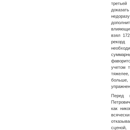
третьей
доказать
недор
дополн
влияющий
взял 172
рекорд
необход
суммарн
фаворито
учетом 
тяжелее
больше, 
упражнен
Перед 
Петрови
как нико
всяческ
отказыва
сценой