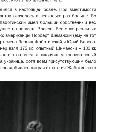
одился в настоящей осаде. При вместимости
антов оказалось в несколько раз больше. Во
 Жаботинский имел больший собственный вес
имущество получал Власов. Всего же реальных
о: американцы Норберт Шемански (ему на тот
спортсмена Леонид Жаботинский и Юрий Власов.
ер взял 175 кг., опытный Шимански – 180 кг.
ал с этого веса, а закончил, установив новый
два украинца, хотя всем присутствующим было
и понадобилась хитрая стратегия Жаботинского