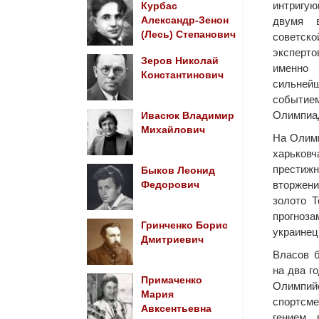
интриг
Курбас
Александр-Зенон
двумя в
(Лесь) Степанович
советск
эксперт
Зеров Николай
именно
Константинович
сильней
событи
Олимпиа
Ивасюк Владимир
Михайлович
На Олимп
харьков
престижн
Быков Леонид
вторжени
Федорович
золото Т
прогноза
Гринченко Борис
украинец
Дмитриевич
Власов 
на два г
Примаченко
Олимпий
Мария
спортсме
Авксентьевна
гением 