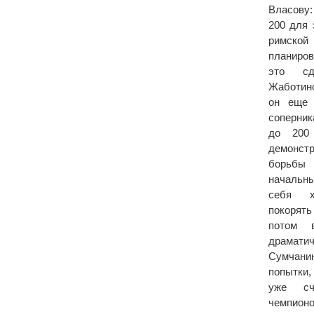
Власову:
200 для 
римской
планиров
это сд
Жаботин
он еще 
соперник
до 200
демонст
борьбы 
начальн
себя х
покорят
потом 
драмати
Сумчани
попытки
уже сч
чемпионо