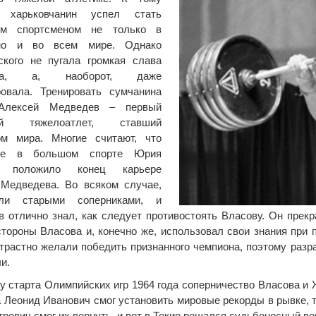
 харьковчанин успел стать
ым спортсменом не только в
но и во всем мире. Однако
ского не пугала громкая слава
ика, а, наоборот, даже
ровала. Тренировать сумчанина
Алексей Медведев – первый
кий тяжелоатлет, ставший
ом мира. Многие считают, что
ние в большом спорте Юрия
а положило конец карьере
 Медведева. Во всяком случае,
ли старыми соперниками, и
 отлично знал, как следует противостоять Власову. Он прекр
тороны Власова и, конечно же, использовал свои знания при п
страстно желали победить признанного чемпиона, поэтому разр
и.
у старта Олимпийских игр 1964 года соперничество Власова и
а Леонид Иванович смог установить мировые рекорды в рывке, т
рович смог их вернуть, и вот в Токио решался судьбоносный воп