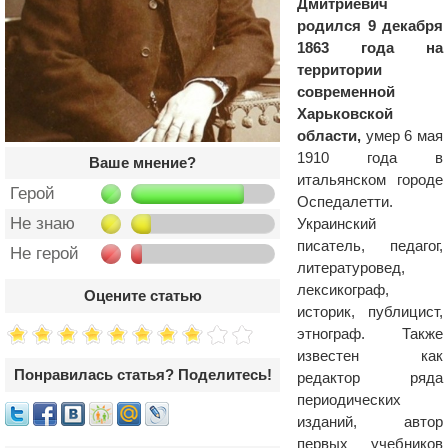
Дмитриевич
родился 9 декабря
1863 года на
территории
современной
Харьковской
области,
умер 6 мая
1910 года в
Ваше мнение?
итальянском городе
Герой
Оспедалетти.
Не знаю
Украинский
писатель, педагог,
Не герой
литературовед,
лексикограф,
Оцените статью
историк, публицист,
этнограф. Также
известен как
Понравилась статья? Поделитесь!
редактор ряда
периодических
изданий, автор
первых учебников