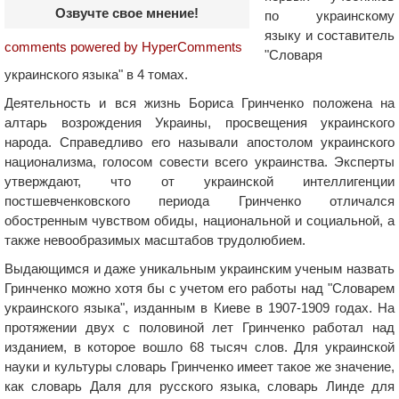
Озвучте свое мнение!
по украинскому
языку и составитель
comments powered by HyperComments
"Словаря
украинского языка" в 4 томах.
Деятельность и вся жизнь Бориса Гринченко положена на
алтарь возрождения Украины, просвещения украинского
народа. Справедливо его называли апостолом украинского
национализма, голосом совести всего украинства. Эксперты
утверждают, что от украинской интеллигенции
постшевченковского периода Гринченко отличался
обостренным чувством обиды, национальной и социальной, а
также невообразимых масштабов трудолюбием.
Выдающимся и даже уникальным украинским ученым назвать
Гринченко можно хотя бы с учетом его работы над "Словарем
украинского языка", изданным в Киеве в 1907-1909 годах. На
протяжении двух с половиной лет Гринченко работал над
изданием, в которое вошло 68 тысяч слов. Для украинской
науки и культуры словарь Гринченко имеет такое же значение,
как словарь Даля для русского языка, словарь Линде для