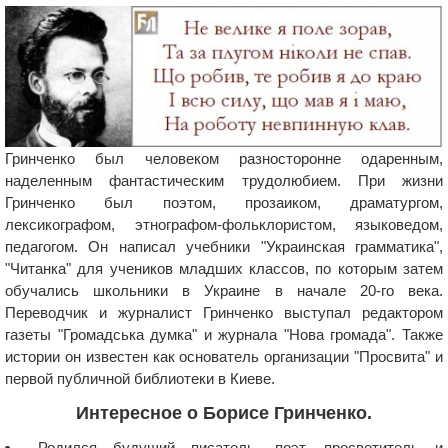
Гринченко был человеком разносторонне одаренным,
наделенным фантастическим трудолюбием. При жизни
Гринченко был поэтом, прозаиком, драматургом,
лексикографом, этнографом-фольклористом, языковедом,
педагогом. Он написал учебники "Украинская грамматика",
"Читанка" для учеников младших классов, по которым затем
обучались школьники в Украине в начале 20-го века.
Переводчик и журналист Гринченко выступал редактором
газеты "Громадська думка" и журнала "Нова громада". Также
истории он известен как основатель организации "Просвита" и
первой публичной библиотеки в Киеве.
Интересное о Борисе Гринченко.
Родился будущий писатель, поэт, просветитель и