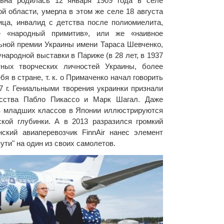
вна родилась 12 января 1909 года в селе
й области, умерла в этом же селе 18 августа
ица, инвалид с детства после полиомиелита,
е «народный примитив», или же «наивное
ьной премии Украины имени Тараса Шевченко,
ародной выставки в Париже (в 28 лет, в 1937
тных творческих личностей Украины, более
бя в стране, т. к. о Примаченко начал говорить
7 г. Гениальными творения украинки признали
усства Пабло Пикассо и Марк Шагал. Даже
в младших классов в Японии иллюстрируются
кой глубинки. А в 2013 разразился громкий
нский авиаперевозчик FinnAir нанес элемент
ути" на один из своих самолетов.