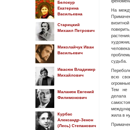
феномена
Белокур
Екатерина
На межд
Васильевна
Примаче
визитно
Старицкий
поверить
Михаил Петрович
растени
художни
Миколайчук Иван
человек
Васильевич
проблемы
судьба.
Ивасюк Владимир
Перебол
Михайлович
всю сво
огромные
Тем не 
Маланюк Евгений
делал
Филимонович
самостоя
междунар
Курбас
жила в н
Александр-Зенон
Примачен
(Лесь) Степанович