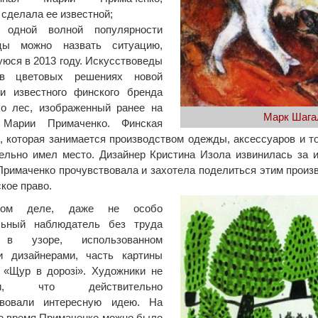
 сделала ее известной;
 одной волной популярности
цы можно назвать ситуацию,
юся в 2013 году. Искусствоведы
в цветовых решениях новой
ии известного финского бренда
ko лес, изображенный ранее на
Марк Шагал
 Марии Примаченко. Финская
, которая занимается производством одежды, аксессуаров и то
ельно имел место. Дизайнер Кристина Изола извинилась за 
Примаченко прочувствовала и захотела поделиться этим произ
ское право.
ом деле, даже не особо
льный наблюдатель без труда
 в узоре, использованном
и дизайнерами, часть картины
 «Щур в дорозі». Художники не
али, что действительно
твовали интересную идею. На
е время Примаченко можно было