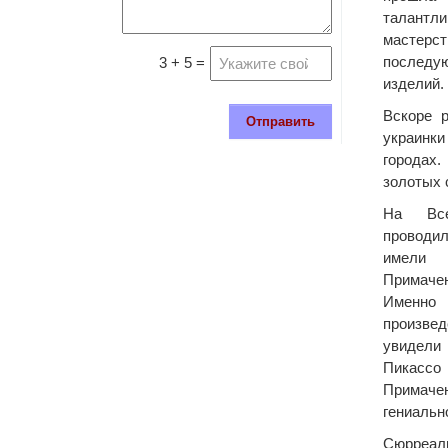
талант
масте
последу
3 + 5 =
изделий.
Вскоре 
Отправить
украинки
городах.
золотых 
На Все
проводил
имели 
Примаче
Именно
произв
увидел
Пикас
Примаче
гениальн
Сюрреа