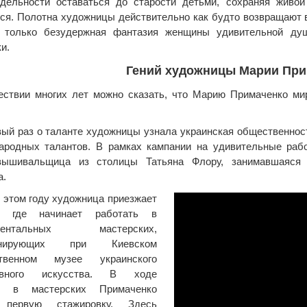
тдельности оставаться до старости детьми, сохраняя живо
ся. Полотна художницы действительно как будто возвращают в
, только безудержная фантазия женщины удивительной душ
и.
Гений художницы Марии При
ствии многих лет можно сказать, что Марию Примаченко ми
вый раз о таланте художницы узнала украинская общественност
народных талантов. В рамках кампании на удивительные ра
-вышивальщица из столицы Татьяна Флору, занимавшаяся
а.
 этом году художница приезжает
, где начинает работать в
иментальных мастерских,
онирующих при Киевском
ственном музее украинского
тивного искусства. В ходе
я в мастерских Примаченко
 первую стажировку. Здесь