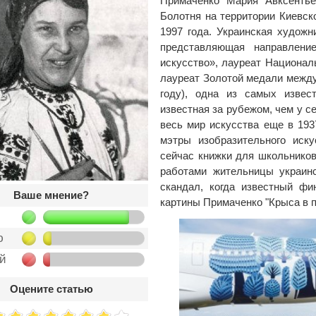
Примаченко Мария Авксентье
Болотня на территории Киевско
1997 года. Украинская художн
представляющая направлени
искусство», лауреат Национал
лауреат Золотой медали междун
году), одна из самых извес
известная за рубежом, чем у се
весь мир искусства еще в 193
мэтры изобразительного иск
сейчас книжки для школьнико
работами жительницы украинс
скандал, когда известный фи
Ваше мнение?
картины Примаченко "Крыса в п
ю
ой
Оцените статью