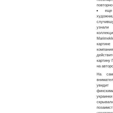
повторно
еще
художни
случившу
узнали 
коллекц
Marimek
картине
компания
действит
картину 
на автор
На сам
внимате
увидит
финским
украинки
скрыв
позаимс
некоторо