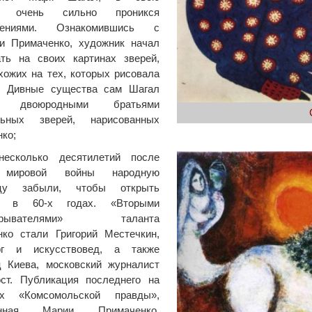
ь, очень сильно проникся
едениями. Ознакомившись с
ми Примаченко, художник начал
ать на своих картинах зверей,
хожих на тех, которых рисовала
а. Дивные существа сам Шагал
л двоюродными братьями
льных зверей, нарисованных
ко;
несколько десятилетий после
 мировой войны народную
ицу забыли, чтобы открыть
но в 60-х годах. «Вторыми
открывателями» таланта
нко стали Григорий Местечкин,
рг и искусствовед, а также
ц Киева, московский журналист
ст. Публикация последнего на
ах «Комсомольской правды»,
енная Марии Примаченко,