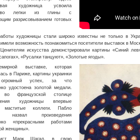
ливая художница усвоила
рство лепки из глины с
ющим разрисовыванием готовых
работы художницы стали широко известны не только в Укра
 имели возможность познакомиться посетители выставок в Моск
 Ценителям искусства демонстрировали картины «Синий лев»
сапогах», «Русалки танцуют», «Золотые ягоды».
мирной выставке, которая
ась в Париже, картины украинки
огромный успех, за что
нко удостоена золотой медали.
 во французской столице
едения художницы впервые
и маститые коллеги. Пабло
со назвал произведения
нко «прекрасными работами
ой женщины».
лист Марк Шагал, в свою