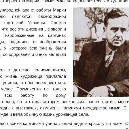
 творчества Марии Примаченко, народной поэтессы и художни
ународной арене работы Марии
нко являются своеобразной
й карточкой Украины. Сложно
, что все эти диковинные звери и
я, изображенные на картинах
цы, родились в воображении
а, у которого всю жизнь были
 со здоровьем и очень нелегкая
ев в детстве полиомиелитом,
ю жизнь художница прилагала
 усилия, чтобы передвигаться.
менее Примаченко не только
а всю работу по дому
тельно, но и стала автором нескольких тысяч картин, мног
одных выставках, отмечены премиями государственными. С 
ужде и вела обычную жизнь уроженцев села.
ко своими картинами учила людей видеть красоту во всем. О