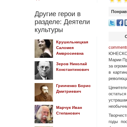
Понрав
Другие герои в
разделе: Деятели
культуры
Крушельницкая
comments
Саломея
ЮНЕСКО 
Амвросиевна
Марии Пр
Зеров Николай
за огром
Константинович
в картин
революци
Гринченко Борис
Ценители
Дмитриевич
остатьс
устрашаю
необычны
Марчук Иван
Степанович
Творчес
годы по