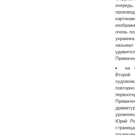
очеред
произв
картина
изображ
очень по
украинк
называ
удивите
Примачен
на 
Второй
художн
повтор
перво
Примаче
драмату
урожене
Юрий Ро
страниц
посвящ