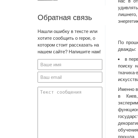
нас в о
удивлять
лишнего
Обратная связь
энергетик
Нашли ошибку в тексте или
хотите сообщить о герое, о
По проше
котором стоит рассказать на
дважды:
нашем сайте? Напишите нам!
в пер
поиску 
ткачиха
искусств
Именно в
в Киев
экспер
функци
государ
декора
обучени
прошла