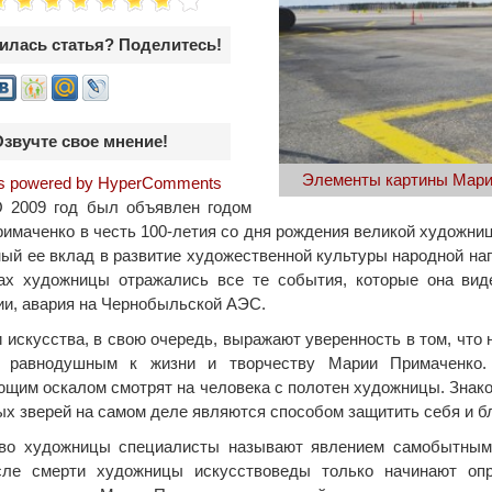
илась статья? Поделитесь!
Озвучте свое мнение!
Элементы картины Марии
 powered by HyperComments
2009 год был объявлен годом
имаченко в честь 100-летия со дня рождения великой художниц
ный ее вклад в развитие художественной культуры народной на
ах художницы отражались все те события, которые она вид
и, авария на Чернобыльской АЭС.
 искусства, в свою очередь, выражают уверенность в том, что н
я равнодушным к жизни и творчеству Марии Примаченко
щим оскалом смотрят на человека с полотен художницы. Знак
х зверей на самом деле являются способом защитить себя и б
тво художницы специалисты называют явлением самобытным,
сле смерти художницы искусствоведы только начинают оп