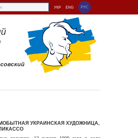
РУС
УКР
ENG
ый
т
ссовский
АМОБЫТНАЯ УКРАИНСКАЯ ХУДОЖНИЦА,
ПИКАССО