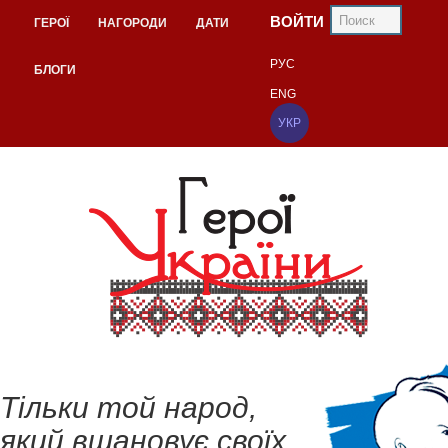
ВОЙТИ
ГЕРОЇ
НАГОРОДИ
ДАТИ
РУС
БЛОГИ
ENG
УКР
Тільки той народ,
який вшановує своїх