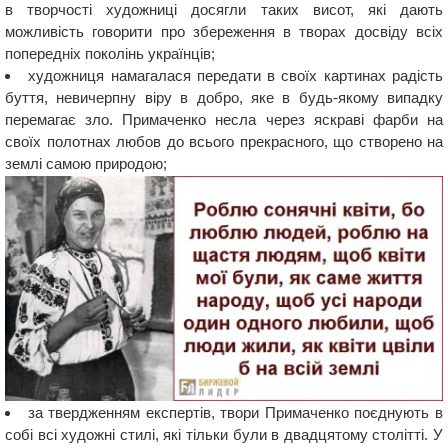
в творчості художниці досягли таких висот, які дають
можливість говорити про збереження в творах досвіду всіх
попередніх поколінь українців;
художниця намагалася передати в своїх картинах радість
буття, невичерпну віру в добро, яке в будь-якому випадку
перемагає зло. Примаченко несла через яскраві фарби на
своїх полотнах любов до всього прекрасного, що створено на
землі самою природою;
за твердженням експертів, твори Примаченко поєднують в
собі всі художні стилі, які тільки були в двадцятому столітті. У