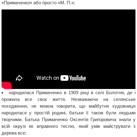
«Примаченко» або просто «М. П.»;
народилася Примаченко в 1909 році в селі Болотня, де і
прожила все своє життя. Незважаючи на селянське
походження, не можна говорити, що майбутня художниця
народилася у простій родині, батьки її також були людьми
творчими. Батька Примаченко Оксентія Григоровича знали у
всій окрузі як вправного теслю, який умів майструвати з
дерева все;