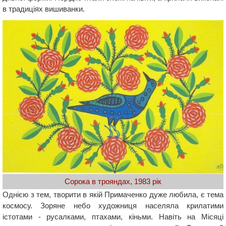
в традиціях вишиванки.
Сорока в трояндах, 1983 рік
Однією з тем, творити в якій Примаченко дуже любила, є тема
космосу. Зоряне небо художниця населяла крилатими
істотами - русалками, птахами, кіньми. Навіть на Місяці