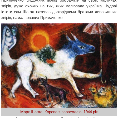
Примаченко, художник почав зображати на своїх картинах
звірів, дуже схожих на тих, яких малювала українка. Чудові
істоти сам Шагал називав двоюрідними братами дивовижних
звірів, намальованих Примаченко;
Марк Шагал, Корова з парасолею, 1944 рік