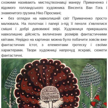
схожими називають мистецтвознавці манеру Примаченко і
відомого голландського художника Вінсента Ван Гога і
знаменитого грузина Ніко Піросмані;
без оглядки на навколишній світ Примаченко просто
малювала. На полотнах і папері з-під її пензля з'являлися
смішні і добрі дивовижні звірі. Художниця прикрашала
навколишню дійсність величезних розмірів фантастичними
квітами. Нерідко на картинах можна було побачити зовсім вже
фантастичних істот, з елементами гротеску і своїми
характерами. Твори художниці напрочуд яскраві, сюжети
фантастичні.