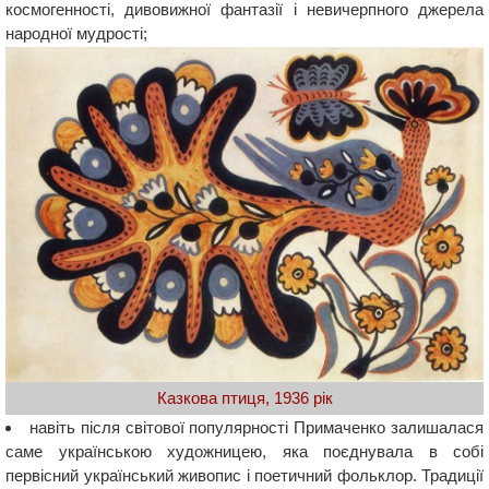
космогенності, дивовижної фантазії і невичерпного джерела
народної мудрості;
Казкова птиця, 1936 рік
навіть після світової популярності Примаченко залишалася
саме українською художницею, яка поєднувала в собі
первісний український живопис і поетичний фольклор. Традиції