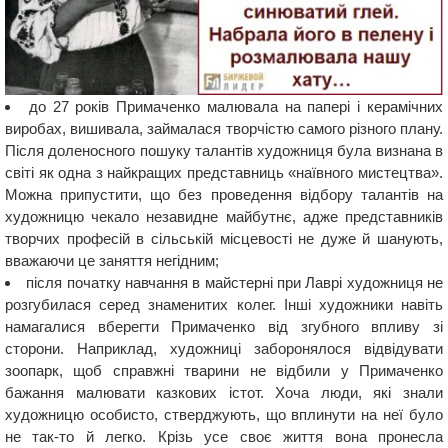
до 27 років Примаченко малювала на папері і керамічних
виробах, вишивала, займалася творчістю самого різного плану.
Після доленосного пошуку талантів художниця була визнана в
світі як одна з найкращих представниць «наївного мистецтва».
Можна припустити, що без проведення відбору талантів на
художницю чекало незавидне майбутнє, адже представників
творчих професій в сільській місцевості не дуже й шанують,
вважаючи це заняття негідним;
після початку навчання в майстерні при Лаврі художниця не
розгубилася серед знаменитих колег. Інші художники навіть
намагалися вберегти Примаченко від згубного впливу зі
сторони. Наприклад, художниці заборонялося відвідувати
зоопарк, щоб справжні тварини не відбили у Примаченко
бажання малювати казкових істот. Хоча люди, які знали
художницю особисто, стверджують, що вплинути на неї було
не так-то й легко. Крізь усе своє життя вона пронесла