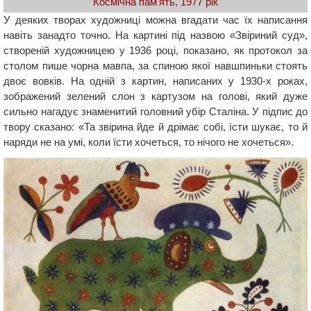
Космічна пам'ять, 1977 рік
У деяких творах художниці можна вгадати час їх написання
навіть занадто точно. На картині під назвою «Звіриний суд»,
створеній художницею у 1936 році, показано, як протокол за
столом пише чорна мавпа, за спиною якої навшпиньки стоять
двоє вовків. На одній з картин, написаних у 1930-х роках,
зображений зелений слон з картузом на голові, який дуже
сильно нагадує знаменитий головний убір Сталіна. У підпис до
твору сказано: «Та звірина йде й дрімає собі, їсти шукає, то й
наряди не на умі, коли їсти хочеться, то нічого не хочеться».