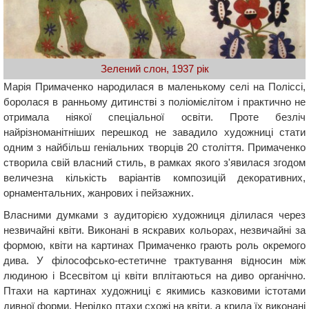
Зелений слон, 1937 рік
Марія Примаченко народилася в маленькому селі на Поліссі,
боролася в ранньому дитинстві з поліомієлітом і практично не
отримала ніякої спеціальної освіти. Проте безліч
найрізноманітніших перешкод не завадило художниці стати
одним з найбільш геніальних творців 20 століття. Примаченко
створила свій власний стиль, в рамках якого з'явилася згодом
величезна кількість варіантів композицій декоративних,
орнаментальних, жанрових і пейзажних.
Власними думками з аудиторією художниця ділилася через
незвичайні квіти. Виконані в яскравих кольорах, незвичайні за
формою, квіти на картинах Примаченко грають роль окремого
дива. У філософсько-естетичне трактування відносин між
людиною і Всесвітом ці квіти вплітаються на диво органічно.
Птахи на картинах художниці є якимись казковими істотами
дивної форми. Нерідко птахи схожі на квіти, а крила їх виконані