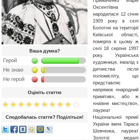
Примаченко Марія
Оксентіївна
народилася 12 січня
1909 року в селі
Болотня на території
Київської області,
померла в цьому ж
селі 18 серпня 1997
Ваша думка?
року. Українська
Герой
художниця, інвалід з
дитинства після
Не знаю
поліомієліту, що
Не герой
представляє
напрямок «народний
Оцініть статтю
примітив», або ж
«наївне мистецтво»,
лауреат
Національної премії
Сподобалась стаття? Поділіться!
України імені Тараса
Шевченка, лауреат
Золотої медалі