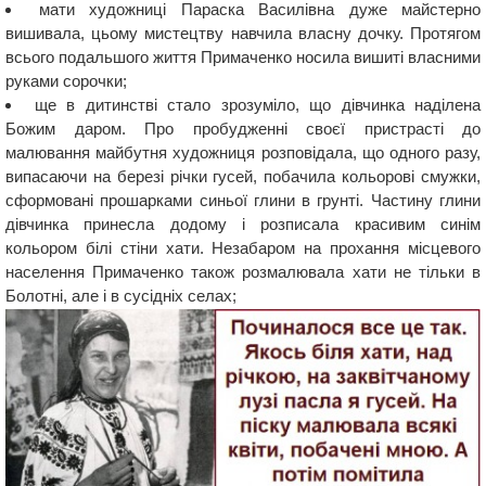
мати художниці Параска Василівна дуже майстерно
вишивала, цьому мистецтву навчила власну дочку. Протягом
всього подальшого життя Примаченко носила вишиті власними
руками сорочки;
ще в дитинстві стало зрозуміло, що дівчинка наділена
Божим даром. Про пробудженні своєї пристрасті до
малювання майбутня художниця розповідала, що одного разу,
випасаючи на березі річки гусей, побачила кольорові смужки,
сформовані прошарками синьої глини в грунті. Частину глини
дівчинка принесла додому і розписала красивим синім
кольором білі стіни хати. Незабаром на прохання місцевого
населення Примаченко також розмалювала хати не тільки в
Болотні, але і в сусідніх селах;