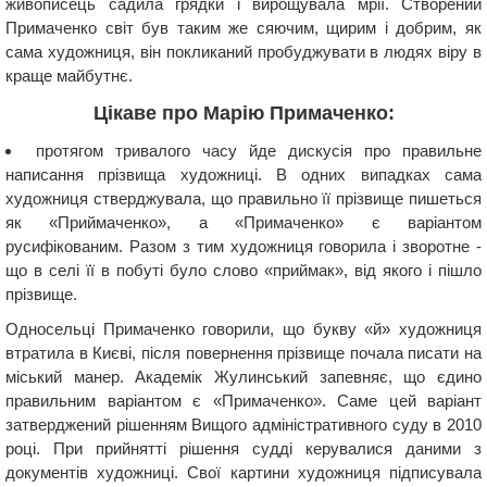
живописець садила грядки і вирощувала мрії. Створений
Примаченко світ був таким же сяючим, щирим і добрим, як
сама художниця, він покликаний пробуджувати в людях віру в
краще майбутнє.
Цікаве про Марію Примаченко:
протягом тривалого часу йде дискусія про правильне
написання прізвища художниці. В одних випадках сама
художниця стверджувала, що правильно її прізвище пишеться
як «Приймаченко», а «Примаченко» є варіантом
русифікованим. Разом з тим художниця говорила і зворотне -
що в селі її в побуті було слово «приймак», від якого і пішло
прізвище.
Односельці Примаченко говорили, що букву «й» художниця
втратила в Києві, після повернення прізвище почала писати на
міський манер. Академік Жулинський запевняє, що єдино
правильним варіантом є «Примаченко». Саме цей варіант
затверджений рішенням Вищого адміністративного суду в 2010
році. При прийнятті рішення судді керувалися даними з
документів художниці. Свої картини художниця підписувала