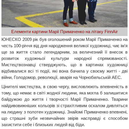
Елементи картини Марії Примаченко на літаку FinnAir
ЮНЕСКО 2009 рік був оголошений роком Марії Примаченко на
честь 100-річчя від дня народження великої художниці, чиє ім'я
ще за життя стало легендарним, за величезний її внесок в
розвиток художньої культури народної спрямованості.
Мистецтвознавці стверджують, що в картинах художниці
відбивалися всі ті події, які вона бачила у своєму житті - дві
війни, Голодомор, революції, аварія на Чорнобильській АЕС.
Цінителі мистецтва, в свою чергу, висловлюють впевненість в
тому, що немає в світі жодної людини, яка могла б залишитися
байдужою до життя і творчості Марії Примаченко. Тварини
найдивовижніших кольорів зі страхітливим оскалом дивляться
на людину з полотен художниці. Знайомі Примаченко впевнені,
що страшні зуби незвичайних звірів насправді є способом
захистити себе і близьких людей від біди.