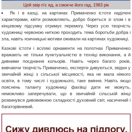
Цей звір п'є яд, а смокче його гад, 1983 рік
Як і в казці, на картинах Примаченко істоти наділені
характерами, квіти розмовляють, добро бореться зі злом і в
кінцевому підсумку отримує перемогу. Через усю творчість
художниці червоною ниткою проходить тема боротьби добра і
зла, навіть язичницькі мотиви оживали на картинах художниці.
Казкові істоти і всілякі орнаменти на полотнах Примаченко
вражають не тільки пунктуальністю в техніці виконання, а й
дивними поєднання кольорів. Навіть через багато років,
вивчаючи творчість Примаченко, експерти дивуються, звідки у
звичайній жінці з сільської місцевості, яка не мала ніякого
освіти, в тому числі і художнього, таке вміння. Навіть якщо
пояснень таланту художниці фахівці дати не можуть,
неможливо заперечувати, що в звичайній сільській жінці
розвинувся дивовижною складності духовний світ, насичений і
багаторівневий.