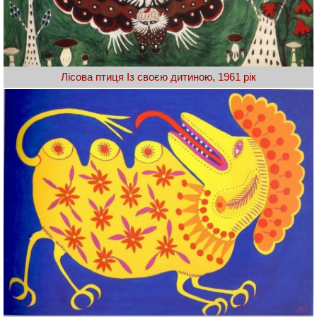
Лісова птиця Із своєю дитиною, 1961 рік