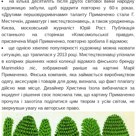
на кілька десятиліть після Другої світової війни народну
художницю забули, щоб відкрити повторно у 60-х роках.
«Другими першовідкривачами» таланту Примаченко стали Г.
Местечкін, драматург і мистецтвознавець, а також уродженець
Києва, московський журналіст Юрій Рост. Публікація
останнього на сторінках «Комсомольської правди»,
присвячена Марії Примаченко, повторно зробила її відомою;
ще однією хвилею популярності художниці можна назвати
ситуацію, що трапилася у 2013 році. Мистецтвознавці упізнали
в колірних рішеннях нової колекції відомого фінського бренду
Marimekko ліс, зображений раніше на картині Марії
Примаченко. Фінська компанія, яка займається виробництвом
одягу, аксесуарів і товарів для дому, визнала, що факт плагіату
дійсно мав місце. Дизайнер Христина Ізола вибачилася за
інцидент і рішення своє пояснила тим, що картину Примаченко
прочула і захотіла поділитися цим твором з усім світом, не
звернувши увагу на авторське право.