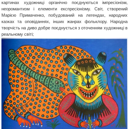
картинах художниці органічно поєднуються імпресіонізм,
неоромантизм і елементи експресіонізму. Світ, створений
Марією Примаченко, побудований на легендах, народних
казках та оповіданнях, інших жанрах фольклору. Народна
творчість на диво добре поєднується з оточенням художниці в
реальному світі;