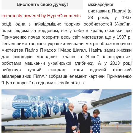
міжнародної
Висловіть свою думку!
виставки в Парижі (в
comments powered by HyperComments
28 років, у 1937
році), одна з найвідоміших творчих особистостей України,
більш відома за кордоном, ніж у себе в країні, оскільки про
Примаченко почав говорити весь світ мистецтва ще у 1937 р.
Геніальними творіння українки визнали метри образотворчого
мистецтва Пабло Пікассо і Марк Шагал. Навіть зараз книжки
для школярів молодших класів в Японії ілюструються
роботами мешканки української глибинки. А у 2013 році
вибухнув гучний скандал, коли відомий фінський
авіаперевізник FinnAir зобразив елемент картини Примаченко
"Щур в дорозі" на одному зі своїх літаків.