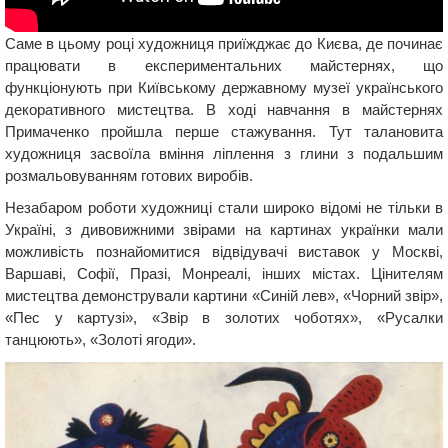
Саме в цьому році художниця приїжджає до Києва, де починає
працювати в експериментальних майстернях, що
функціонують при Київському державному музеї українського
декоративного мистецтва. В ході навчання в майстернях
Примаченко пройшла перше стажування. Тут талановита
художниця засвоїла вміння ліплення з глини з подальшим
розмальовуванням готових виробів.
Незабаром роботи художниці стали широко відомі не тільки в
Україні, з дивовижними звірами на картинах українки мали
можливість познайомитися відвідувачі виставок у Москві,
Варшаві, Софії, Празі, Монреалі, інших містах. Цінителям
мистецтва демонстрували картини «Синій лев», «Чорний звір»,
«Пес у картузі», «Звір в золотих чоботях», «Русалки
танцюють», «Золоті ягоди».