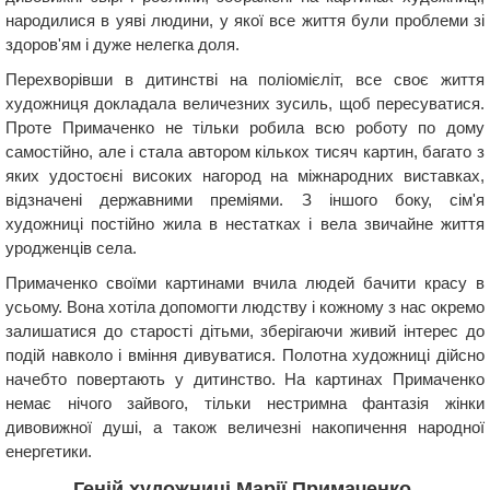
народилися в уяві людини, у якої все життя були проблеми зі
здоров'ям і дуже нелегка доля.
Перехворівши в дитинстві на поліомієліт, все своє життя
художниця докладала величезних зусиль, щоб пересуватися.
Проте Примаченко не тільки робила всю роботу по дому
самостійно, але і стала автором кількох тисяч картин, багато з
яких удостоєні високих нагород на міжнародних виставках,
відзначені державними преміями. З іншого боку, сім'я
художниці постійно жила в нестатках і вела звичайне життя
уродженців села.
Примаченко своїми картинами вчила людей бачити красу в
усьому. Вона хотіла допомогти людству і кожному з нас окремо
залишатися до старості дітьми, зберігаючи живий інтерес до
подій навколо і вміння дивуватися. Полотна художниці дійсно
начебто повертають у дитинство. На картинах Примаченко
немає нічого зайвого, тільки нестримна фантазія жінки
дивовижної душі, а також величезні накопичення народної
енергетики.
Геній художниці Марії Примаченко.