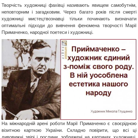
Творчість художниці фахівці називають явищем самобутнім,
неповторним і загадковим. Через багато років після смерті
художниці мистецтвознавці тільки починають визначати
оптимальні підходи до вивчення феномена творчості Марії
Примаченко, народної поетеси і художниці.
На міжнародній арені роботи Марії Примаченко є своєрідною
візитною карткою України. Складно повірити, що всі ці
дивовижні звірі і рослини, зображені на картинах художниці,