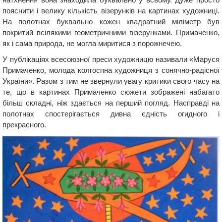
пояснити і велику кількість візерунків на картинах художниці.
На полотнах буквально кожен квадратний міліметр був
покритий всілякими геометричними візерунками. Примаченко,
як і сама природа, не могла миритися з порожнечею.
У публікаціях всесоюзної преси художницю називали «Маруся
Примаченко, молода колгоспна художниця з сонячно-радісної
України». Разом з тим не звернули увагу критики свого часу на
те, що в картинах Примаченко сюжети зображені набагато
більш складні, ніж здається на перший погляд. Насправді на
полотнах спостерігається дивна єдність огидного і
прекрасного.