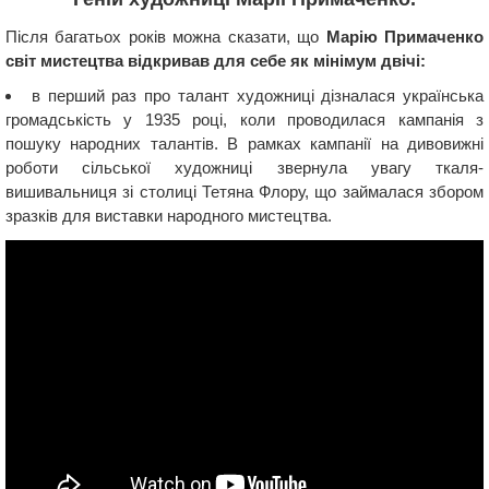
Після багатьох років можна сказати, що
Марію Примаченко
світ мистецтва відкривав для себе як мінімум двічі:
в перший раз про талант художниці дізналася українська
громадськість у 1935 році, коли проводилася кампанія з
пошуку народних талантів. В рамках кампанії на дивовижні
роботи сільської художниці звернула увагу ткаля-
вишивальниця зі столиці Тетяна Флору, що займалася збором
зразків для виставки народного мистецтва.