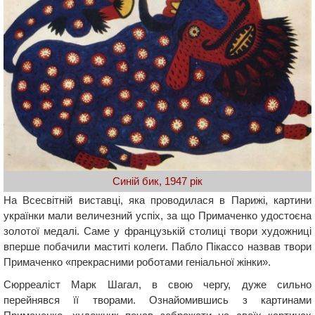
Синій бик, 1947 рік
На Всесвітній виставці, яка проводилася в Парижі, картини
українки мали величезний успіх, за що Примаченко удостоєна
золотої медалі. Саме у французькій столиці твори художниці
вперше побачили маститі колеги. Пабло Пікассо назвав твори
Примаченко «прекрасними роботами геніальної жінки».
Сюрреаліст Марк Шагал, в свою чергу, дуже сильно
перейнявся її творами. Ознайомившись з картинами