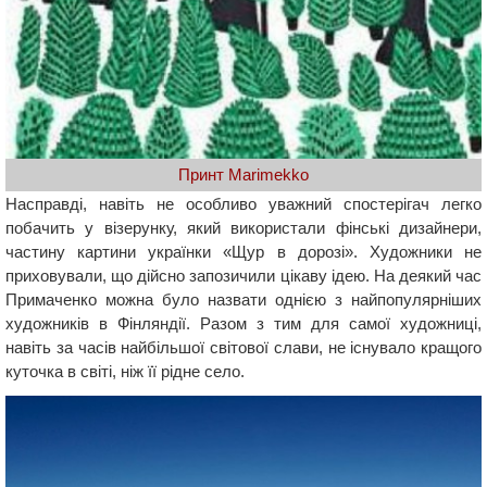
Принт Marimekko
Насправді, навіть не особливо уважний спостерігач легко
побачить у візерунку, який використали фінські дизайнери,
частину картини українки «Щур в дорозі». Художники не
приховували, що дійсно запозичили цікаву ідею. На деякий час
Примаченко можна було назвати однією з найпопулярніших
художників в Фінляндії. Разом з тим для самої художниці,
навіть за часів найбільшої світової слави, не існувало кращого
куточка в світі, ніж її рідне село.