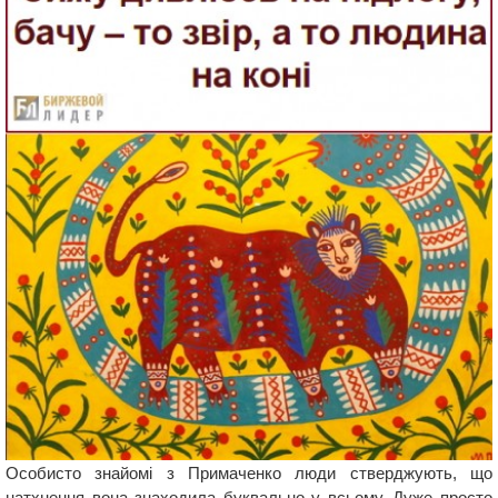
Особисто знайомі з Примаченко люди стверджують, що
натхнення вона знаходила буквально у всьому. Дуже просто