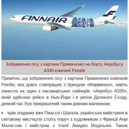
Зображення лісу з картини Примаченко на борту Аеробусу
А330 компанії FinnAir
Примітно, що зображення лісу з картини Примаченко компанія
FinnAir, яка довго співпрацює з брендом «Марімекко», навіть
нанесла на один з пасажирських лайнерів. «Аеробус А330»,
який здійснює рейси в Нью-Йорк і в регіон Далекого Сходу,
деякий час був прикрашений таким дивним малюнком;
крім згаданих вже Пікассо і Шагала, українська майстриня в
світовому мистецтві стоїть поруч з художником з Франції Анрі
Матиссом і майстром з Італії Амадео Модільяні. Також