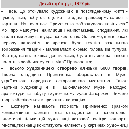
Дикий горботрус, 1977 рік
все, що оточувало художницю в повсякденному житті -
гумор, пісні, побутові сценки - згодом трансформувалося в
картини. На полотнах Примаченко зображувала навіть свої
мрії про майбутнє, найглибші і найпотаємніші сподівання, які
століттями живуть в українських генах. Як відомо, в малюнках
періоду палеоліту поширеною була техніка роздільного
зображення тварин - малювалася окремо голова від тулуба.
Все це, навіть техніка давніх часів, було втілено на папері і
полотні в особливому світі Марії Примаченко;
всього художницею створено близько 5000 творів.
Творча спадщина Примаченко зберігається в Музеї
українського народного декоративного мистецтва. Також
картини художниці є в Національному Музеї народної
архітектури та побуту і художньому музеї Запоріжжя. Чимало
творів зберігається в приватних колекціях;
Експерти називають творчість Примаченко зразком
композиційної гармонії, яка складається з неповторної,
властивої тільки цій художниці яскравої палітри кольорів.
Мистецтвознавці констатують наявність у картинах художниці