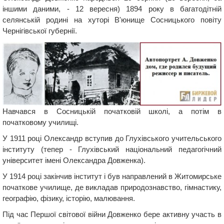
іншими даними, - 12 вересня) 1894 року в багатодітній
селянській родині на хуторі В'юнище Сосницького повіту
Чернігівської губернії.
Навчався в Сосницькій початковій школі, а потім в
початковому училищі.
У 1911 році Олександр вступив до Глухівського учительського
інституту (тепер - Глухівський національний педагогічний
університет імені Олександра Довженка).
У 1914 році закінчив інститут і був направлений в Житомирське
початкове училище, де викладав природознавство, гімнастику,
географію, фізику, історію, малювання.
Під час Першої світової війни Довженко бере активну участь в