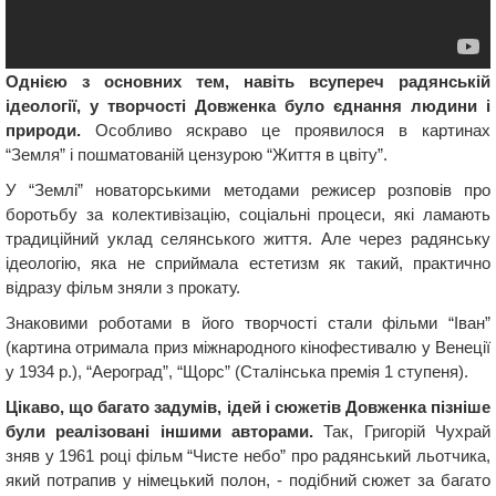
Однією з основних тем, навіть всупереч радянській
ідеології, у творчості Довженка було єднання людини і
природи.
Особливо яскраво це проявилося в картинах
“Земля” і пошматованій цензурою “Життя в цвіту”.
У “Землі” новаторськими методами режисер розповів про
боротьбу за колективізацію, соціальні процеси, які ламають
традиційний уклад селянського життя. Але через радянську
ідеологію, яка не сприймала естетизм як такий, практично
відразу фільм зняли з прокату.
Знаковими роботами в його творчості стали фільми “Іван”
(картина отримала приз міжнародного кінофестивалю у Венеції
у 1934 р.), “Аероград”, “Щорс” (Сталінська премія 1 ступеня).
Цікаво, що багато задумів, ідей і сюжетів Довженка пізніше
були реалізовані іншими авторами.
Так, Григорій Чухрай
зняв у 1961 році фільм “Чисте небо” про радянський льотчика,
який потрапив у німецький полон, - подібний сюжет за багато