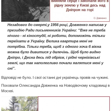
Незадовго до смерті,у 1956 році, Довженко написав у
президію Ради письменників України: “Вже не треба
нічого - ні кіностудії, ні роботи, допоможіть тільки
переїхати в Україну. Велика квартира мені не
потрібна. Тільки треба, щоб з одного хоча б вікна
можна було дивитися у далечінь. Щоб було видно
Дніпро, і Десна десь під обрієм, і рідні чернігівські
землі, що так наполегливо почали являтися мені у
сні”.
Відповіді не було. І свої останні дні українець провів на чужині.
Поховали Олександра Довженка на Новодівочому кладовищі в
Москві.