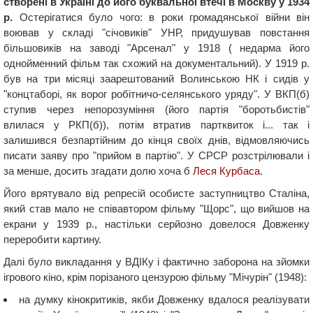
створені в Україні до його буквальної втечі в Москву у 1934
р.
Остерігатися було чого: в роки громадянської війни він
воював у складі "січовиків" УНР, придушував повстання
більшовиків на заводі "Арсенал" у 1918 ( недарма його
однойменний фільм так схожий на документальний). У 1919 р.
був на три місяці заарештований Волинською НК і сидів у
"концтаборі, як ворог робітничо-селянського уряду". У ВКП(б)
ступив через непорозуміння (його партія "боротьбистів"
влилася у РКП(б)), потім втратив партквиток і... так і
залишився безпартійним до кінця своїх днів, відмовляючись
писати заяву про "прийом в партію". У СРСР розстрілювали і
за менше, досить згадати долю хоча б
Леся Курбаса
.
Його врятувало від репресій особисте заступництво Сталіна,
який став мало не співавтором фільму "Щорс", що вийшов на
екрани у 1939 р., настільки серйозно довелося Довженку
переробити картину.
Далі було викладання у ВДІКу і фактично заборона на зйомки
ігрового кіно, крім порізаного цензурою фільму "Мічурін" (1948):
на думку кінокритиків, якби Довженку вдалося реалізувати