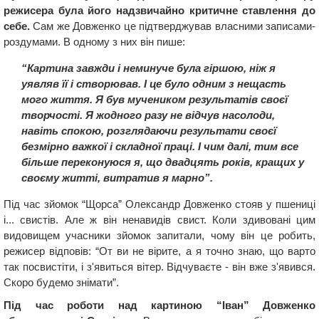
режисера була його надзвичайно критичне ставлення до
себе.
Сам же Довженко це підтверджував власними записами-
роздумами. В одному з них він пише:
“Картина завжди і неминуче була гіршою, ніж я
уявляв її і створював. І це було одним з нещасть
мого життя. Я був мучеником результатів своєї
творчості. Я жодного разу не відчув насолоди,
навіть спокою, розглядаючи результати своєї
безмірно важкої і складної праці. І чим далі, тим все
більше переконуюся я, що двадцять років, кращих у
своєму житті, витратив я марно”.
Під час зйомок “Щорса” Олександр Довженко стояв у пшениці
і... свистів. Але ж він ненавидів свист. Коли здивовані цим
видовищем учасники зйомок запитали, чому він це робить,
режисер відповів: “От ви не вірите, а я точно знаю, що варто
так посвистіти, і з'явиться вітер. Відчуваєте - він вже з'явився.
Скоро будемо знімати”.
Під час роботи над картиною “Іван” Довженко