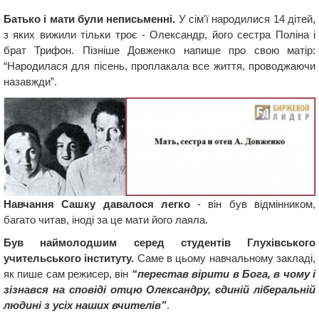
Батько і мати були неписьменні.
У сім'ї народилися 14 дітей,
з яких вижили тільки троє - Олександр, його сестра Поліна і
брат Трифон. Пізніше Довженко напише про свою матір:
“Народилася для пісень, проплакала все життя, проводжаючи
назавжди”.
Навчання Сашку давалося легко
- він був відмінником,
багато читав, іноді за це мати його лаяла.
Був наймолодшим серед студентів Глухівського
учительського інституту.
Саме в цьому навчальному закладі,
як пише сам режисер, він
“перестав вірити в Бога, в чому і
зізнався на сповіді отцю Олександру, єдиній ліберальній
людині з усіх наших вчителів”
.