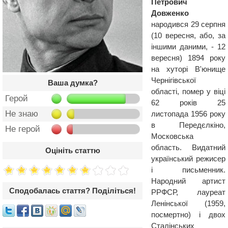
Петрович
Довженко
народився 29 серпня
(10 вересня, або, за
іншими даними, - 12
вересня) 1894 року
на хуторі В'юнище
Чернігівської
Ваша думка?
області, помер у віці
Герой
62 років 25
Не знаю
листопада 1956 року
в Передєлкіно,
Не герой
Московська
область. Видатний
Оцініть статтю
український режисер
і письменник.
Народний артист
Сподобалась стаття? Поділіться!
РРФСР, лауреат
Ленінської (1959,
посмертно) і двох
Сталінських