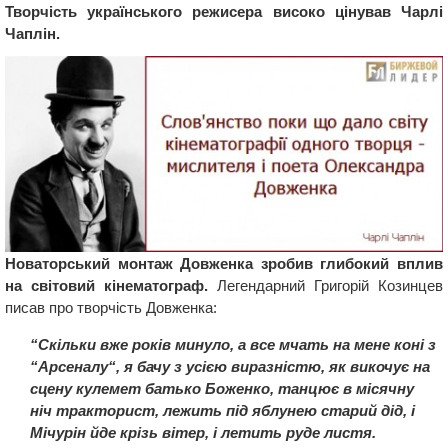
Творчість українського режисера високо цінував Чарлі
Чаплін.
Новаторський монтаж Довженка зробив глибокий вплив
на світовий кінематограф.
Легендарний Григорій Козинцев
писав про творчість Довженка:
“Скільки вже років минуло, а все мчать на мене коні з
“Арсеналу“, я бачу з усією виразністю, як викочує на
сцену кулемет батько Боженко, танцює в місячну
ніч тракторист, лежить під яблунею старий дід, і
Мічурін йде крізь вітер, і летить руде листя.