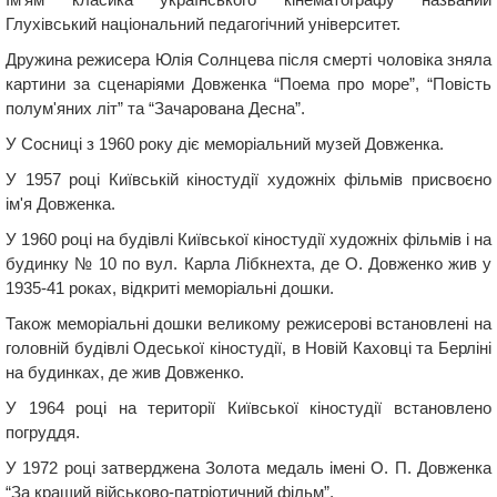
Глухівський національний педагогічний університет.
Дружина режисера Юлія Солнцева після смерті чоловіка зняла
картини за сценаріями Довженка “Поема про море”, “Повість
полум'яних літ” та “Зачарована Десна”.
У Сосниці з 1960 року діє меморіальний музей Довженка.
У 1957 році Київській кіностудії художніх фільмів присвоєно
ім'я Довженка.
У 1960 році на будівлі Київської кіностудії художніх фільмів і на
будинку № 10 по вул. Карла Лібкнехта, де О. Довженко жив у
1935-41 роках, відкриті меморіальні дошки.
Також меморіальні дошки великому режисерові встановлені на
головній будівлі Одеської кіностудії, в Новій Каховці та Берліні
на будинках, де жив Довженко.
У 1964 році на території Київської кіностудії встановлено
погруддя.
У 1972 році затверджена Золота медаль імені О. П. Довженка
“За кращий військово-патріотичний фільм”.