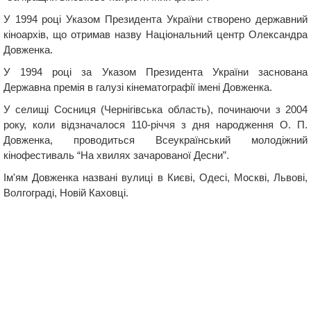
У 1994 році Указом Президента України створено державний
кіноархів, що отримав назву Національний центр Олександра
Довженка.
У 1994 році за Указом Президента України заснована
Державна премія в галузі кінематографії імені Довженка.
У селищі Сосниця (Чернігівська область), починаючи з 2004
року, коли відзначалося 110-річчя з дня народження О. П.
Довженка, проводиться Всеукраїнський молодіжний
кінофестиваль “На хвилях зачарованої Десни”.
Ім'ям Довженка названі вулиці в Києві, Одесі, Москві, Львові,
Волгограді, Новій Каховці.