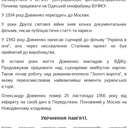
Починає працювати на Одеській кінофабриці ВУФКУ.
У 1934 році Довженко переїздить до Москви.
У роки Другої світової війни зняв кілька документальних
фільмів, писав публіцистичні статті та нариси.
У 1943 році Довженко написав сценарій до фільму “Україна в
огні”, але через несхвалення Сталіним проект не був
прийнятий до виробництва.
В останні роки життя Довженко викладав у ВДІКу.
Продовжував працювати над сценаріями майбутніх картин.
Також почав роботу над романом-епопеєю “Золоті ворота”, в
якому переосмислював найважливіші моменти української
історії.
Олександр Довженко помер 25 листопада 1956 року від
інфаркту на своїй дачі в Передєлкіно. Похований у Москві на
Новодівочому кладовищі.
Увічнення пам'яті.
Ім'ям класика українського кінематографу названий