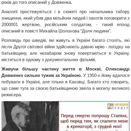
років до того описаний у Довженка.
Аналогії простежуються і в сюжеті про начальника табору
знищення, який убив два мільйони людей і захотів поговорити з
2000001 жертвою, російським солдатом, - такий епізод
описаний в повісті Михайла Шолохова “Доля людини”.
Розповідь про шведів, які живуть в Україні багато століть, які
після Другої світової війни здійснюють давню мрію - поїздку на
батьківщину, але незабаром знову повертаються в Україну,
міститься в одному з документальних фільмів.
Живучи більшу частину життя в Москві, Олександр
Довженко сильно тужив за Україною.
У 1950-х йому вдалося
побувати в Україні, але тільки в Каховці. Багато хто говорить,
що саме туга за своєю батьківщиною звела в могилу великого
режисера.