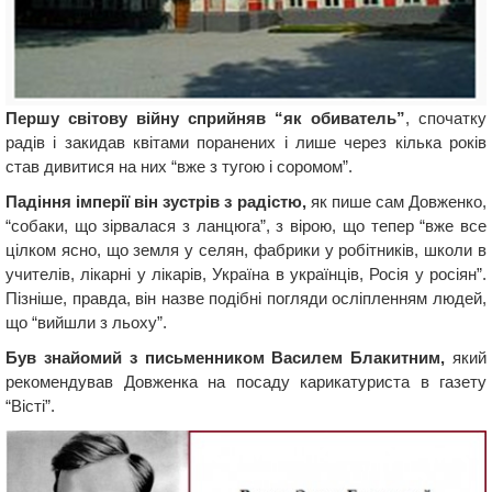
Першу світову війну сприйняв “як обиватель”
, спочатку
радів і закидав квітами поранених і лише через кілька років
став дивитися на них “вже з тугою і соромом”.
Падіння імперії він зустрів з радістю,
як пише сам Довженко,
“собаки, що зірвалася з ланцюга”, з вірою, що тепер “вже все
цілком ясно, що земля у селян, фабрики у робітників, школи в
учителів, лікарні у лікарів, Україна в українців, Росія у росіян”.
Пізніше, правда, він назве подібні погляди осліпленням людей,
що “вийшли з льоху”.
Був знайомий з письменником Василем Блакитним,
який
рекомендував Довженка на посаду карикатуриста в газету
“Вiстi”.