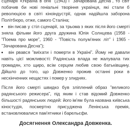
сценарії «Україна в огні" (1943) і "Зачарована Десна", то світ
побачив би нові геніальні творіння українця, які стали б
революцією в світі кіноіндустрії, однак надійшла заборона
Політбюро, отже, самого Сталіна;
він писав у стіл сценарії, за трьома з яких після його смерті
зняла фільми його друга дружина Юлія Солнцева (1958 -
"Поема про море", 1960 - "Повість полум'яних літ" і 1965 -
"Зачарована Десна");
він рвався "виїхати і померти в Україні". Йому не давали
навіть цієї можливості: Радянська влада не жалувала тих
громадян, хто щиро, всім серцем любив свою батьківщину.
Дійшло до того, що Довженко прожив останні роки в
нескінченних нещастях і помер у злиднях.
Після його смерті швидко був зліплений образ "великого
радянського режисера", під яким і став відомий Довженко
більшості радянських людей: його ім'ям була названа київська
кіностудія, посмертно присуджена Ленінська премія,
встановлювалися пам'ятники і барельєфи.
Досягнення Олександра Довженка.