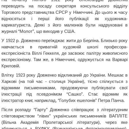
переводять на посаду секретаря консульського відділу
Торгового представництва СРСР у Німеччині. До цього ж часу
відносяться і перші його публікації як художника-
карикатуриста. Деякі з його малюнків були надруковані в
журналі “Молот”, що виходив у США.
У 1922 р. Довженко переїжджає жити до Берліна. Близько року
навчається в приватній художній школі професора-
експресіоніста Віллі Геккеля, де засвоює палітру живописного
експресіонізму. Там же, в Німеччині, одружується на Варварі
Криловій.
Влітку 1923 року Довженко відкликаний до України. Мешкає в
Харкові (на той час - столиця України), тісно спілкується з
відомими письменниками, продовжуючи публікувати свої
ілюстрації під псевдонімом “Сашко”. Стає відомим як
ілюстратор книг, наприклад, “Голубих ешелонів” Петра Панча.
Після розпаду “Гарту” Довженко співпрацює з літературним
співтовариством “лівих” українських письменників ВАПЛІТЕ
(Вільна Академія Пролетарської лiтератури), через яке
зближується з ВУФКУ (Всеукраїнське фотокіноуправління).