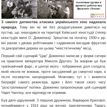
З самого дитинства класика українського кіно надихала
природа.
Тому він не міг без роздратування дивитися на
пустир, що знаходився на території Київської кіностудії (тепер
кіностудія імені О. Довженка). Зрештою на початку 1930-х рр.
він разом з двома робітниками і садівником висадив фруктові
та декоративні дерева на цьому “неестетичному” місці.
Перший свій сценарій “Цар” Довженко написав у формі сатири
на правління імператора Миколи Другого. За жанром це був
трагікомічний фарс, в центрі якого - зображення долі солдата,
який ніколи не воював, проте засуджений до смертної кари, а
після посмертно нагороджений. Можливо, тут є і моменти
біографії самого режисера, адже і його також свого часу
“розстрілювали” поляки. Довженко запропонував цей сценарій
Чарлі Чапліну, але відповіді не отримав.
Був двічі одружений. З першою дружиною, Варварою Крилової,
познайомився у 1914 році на вечорі, присвяченому Тарасу