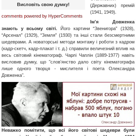
Висловіть свою думку!
(Державних) премій
(1941, 1949).
comments powered by HyperComments
Ім'я Довженка
знають у всьому світі.
Його картини “Звенигора” (1928),
“Арсенал” (1929), “Земля” (1930) та інші стали безсмертними
шедеврами. А новаторські методи монтажу і роботи з кадром
(кадр-скетч, кадр-плакат і т. д.) справили величезний вплив на
весь світовий кінематограф. Чарлі Чаплін (1889-1977) навіть
висловив думку, що "слов'янство дало світу кінематографа
лише одного творця - мислителя і поета Олександра
Довженка".
Неважко помітити, що всі його світові шедеври були