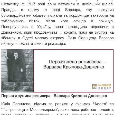
Шевченку. У 1917 році вони вступили в цивільний шлюб.
Правда, в цьому ж році Варвара, яку спокусив
білогвардійський офіцер, поїхала за кордон, де захворіла на
туберкульоз кісток, після чого офіцер її покинув.
Повернувшись в Україну, вона налагодила відносини з
Довженком, який продовжував її кохати, поки не зустрів на
зйомках в Одесі молоду актрису Юлію Солнцеву. Варвара
вирішує сама піти з життя режисера.
Перша дружина режисера - Варвара Крилова-Довженко
Юлія Солнцева, відома за ролями у фільмах “Аеліта” та
“Папіросниця з Моссельпрома”, захоплена роботою чоловіка,