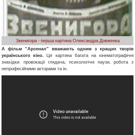
Звенигора - перша картина Олександра Довженка
А фільм “Арсенал” вважають одним з кращих творів
українського кіно.
Ця картина багата на кінематографічні
знахідки: провокації глядача, психологічні паузи, робота з
непрофесійними акторами та ін.