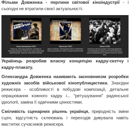
Фільми Довженка - перлини світової кіноіндустрії
- і
сьогодні не втратили своєї актуальності.
Українець розробив власну концепцію кадру-скетчу і
кадру-плакату.
Олександра Довженка називають засновником розробки
художніх засобів військової кінопублицистики.
Знахідки
режисера - особливості в побудові композиції, детальне
опрацювання кожного кадру і... “ретушування” радянської
ідеології, заміна її одвічними цінностями.
Сміливість сценарних рішень українця,
природність зміни
сцен, відсутність склеювань і переходів дивувала навіть
маститих сучасників режисера.