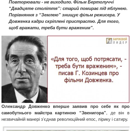
Повторювали - не виходило. Фільм Бертолуччі
“Двадцяте століття”: старий помирає під яблунею.
Порівняння з “Землею” знищує фільм режисера. У
Довженка кадри скріплені пристрастю. Для того,
щоб вражати, треба бути враженим”.
Олександр Довженко вперше заявив про себе як про
самобутнього майстра картиною “Звенигора”
, де він в
незвичайній манері з'єднав революційний епос, лірику і сатиру.