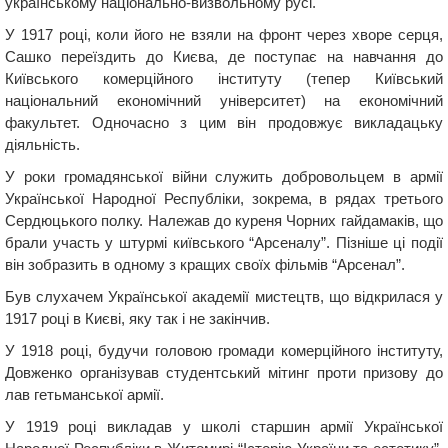
українському національно-визвольному русі.
У 1917 році, коли його не взяли на фронт через хворе серця,
Сашко переїздить до Києва, де поступає на навчання до
Київського комерційного інституту (тепер Київський
національний економічний університет) на економічний
факультет. Одночасно з цим він продовжує викладацьку
діяльність.
У роки громадянської війни служить добровольцем в армії
Української Народної Республіки, зокрема, в рядах третього
Сердюцького полку. Належав до куреня Чорних гайдамаків, що
брали участь у штурмі київського “Арсеналу”. Пізніше ці події
він зобразить в одному з кращих своїх фільмів “Арсенал”.
Був слухачем Української академії мистецтв, що відкрилася у
1917 році в Києві, яку так і не закінчив.
У 1918 році, будучи головою громади комерційного інституту,
Довженко організував студентський мітинг проти призову до
лав гетьманської армії.
У 1919 році викладав у школі старшин армії Української