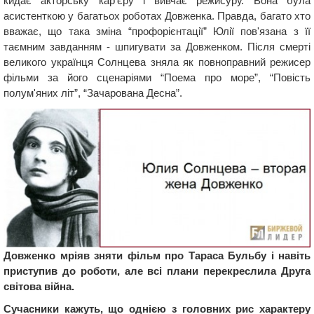
кидає акторську кар'єру і вивчає режисуру. Вона була
асистенткою у багатьох роботах Довженка. Правда, багато хто
вважає, що така зміна “профорієнтації” Юлії пов'язана з її
таємним завданням - шпигувати за Довженком. Після смерті
великого українця Солнцева зняла як повноправний режисер
фільми за його сценаріями “Поема про море”, “Повість
полум'яних літ”, “Зачарована Десна”.
Довженко мріяв зняти фільм про Тараса Бульбу і навіть
приступив до роботи, але всі плани перекреслила Друга
світова війна.
Сучасники кажуть, що однією з головних рис характеру