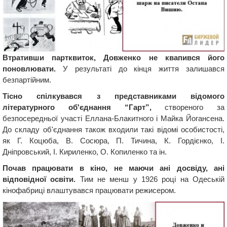
Втративши партквиток, Довженко не квапився його
поновлювати.
У результаті до кінця життя залишався
безпартійним.
Тісно спілкувався з представниками відомого
літературного об'єднання “Гарт”,
створеного за
безпосередньої участі Еллана-Блакитного і Майка Йогансена.
До складу об'єднання також входили такі відомі особистості,
як Г. Коцюба, В. Сосюра, П. Тичина, К. Гордієнко, І.
Дніпровський, І. Кириленко, О. Копиленко та ін.
Почав працювати в кіно, не маючи ані досвіду, ані
відповідної освіти.
Тим не менш у 1926 році на Одеській
кінофабриці влаштувався працювати режисером.