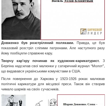
Довженко був розстріляний поляками.
Правда, це був
показовий розстріл сліпими патронами. Але наступного разу
йому пообіцяли справжню кару.
Творчу кар'єру починав як художник-карикатурист.
З
Берліна надсилав свої малюнки у сатиричний журнал “Молот”,
що видавався українськими комуністами в США.
Після повернення до Харкова у 1923-1926 роках малював
політичні карикатури для місцевої преси. Також він створив
чимало шаржів на своїх сучасників.