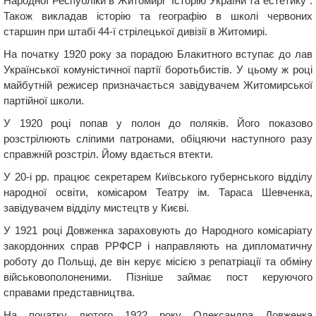
Народної Республіки в Житомирі “Історію України та естетику”.
Також викладав історію та географію в школі червоних
старшин при штабі 44-ї стрілецької дивізії в Житомирі.
На початку 1920 року за порадою Блакитного вступає до лав
Української комуністичної партії боротьбистів. У цьому ж році
майбутній режисер призначається завідувачем Житомирської
партійної школи.
У 1920 році попав у полон до поляків. Його показово
розстрілюють сліпими патронами, обіцяючи наступного разу
справжній розстріл. Йому вдається втекти.
У 20-і рр. працює секретарем Київського губернського відділу
народної освіти, комісаром Театру ім. Тараса Шевченка,
завідувачем відділу мистецтв у Києві.
У 1921 році Довженка зараховують до Народного комісаріату
закордонних справ РРФСР і направляють на дипломатичну
роботу до Польщі, де він керує місією з репатріації та обміну
військовополоненими. Пізніше займає пост керуючого
справами представництва.
На початку лютого 1922 року Олександра Довженка