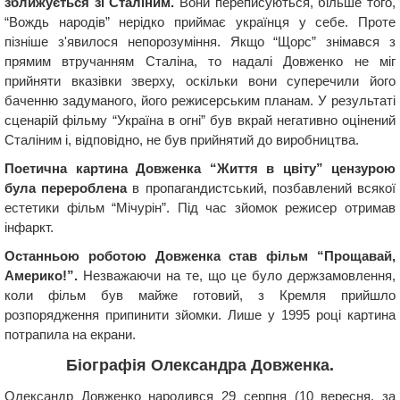
зближується зі Сталіним.
Вони переписуються, більше того,
“Вождь народів” нерідко приймає українця у себе. Проте
пізніше з'явилося непорозуміння. Якщо “Щорс” знімався з
прямим втручанням Сталіна, то надалі Довженко не міг
прийняти вказівки зверху, оскільки вони суперечили його
баченню задуманого, його режисерським планам. У результаті
сценарій фільму “Україна в огні” був вкрай негативно оцінений
Сталіним і, відповідно, не був прийнятий до виробництва.
Поетична картина Довженка “Життя в цвіту” цензурою
була перероблена
в пропагандистський, позбавлений всякої
естетики фільм “Мічурін”. Під час зйомок режисер отримав
інфаркт.
Останньою роботою Довженка став фільм “Прощавай,
Америко!”.
Незважаючи на те, що це було держзамовлення,
коли фільм був майже готовий, з Кремля прийшло
розпорядження припинити зйомки. Лише у 1995 році картина
потрапила на екрани.
Біографія Олександра Довженка.
Олександр Довженко народився 29 серпня (10 вересня, за