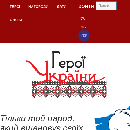
ВОЙТИ
ГЕРОЇ
НАГОРОДИ
ДАТИ
РУС
БЛОГИ
ENG
УКР
Тільки той народ,
який вшановує своїх