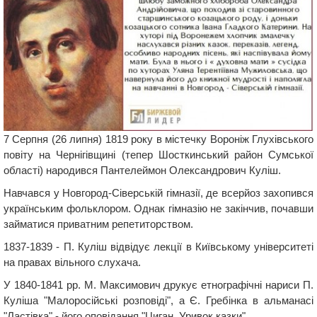
7 Серпня (26 липня) 1819 року в містечку Вороніж Глухівського
повіту на Чернігівщині (тепер Шосткинський район Сумської
області) народився Пантелеймон Олександрович Куліш.
Навчався у Новгород-Сіверській гімназії, де всерйоз захопився
українським фольклором. Однак гімназію не закінчив, почавши
займатися приватним репетиторством.
1837-1839 - П. Куліш відвідує лекції в Київському університеті
на правах вільного слухача.
У 1840-1841 рр. M. Максимович друкує етнографічні нариси П.
Куліша "Малоросійські розповіді", а Є. Гребінка в альманасі
"Ластівка" - його оповідання "Циган. Уривок казки".