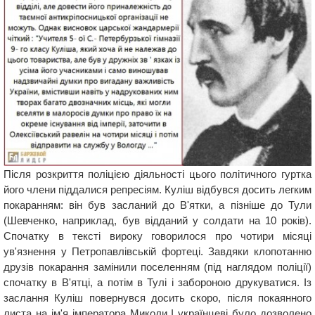
Після розкриття поліцією діяльності цього політичного гуртка
його члени піддалися репресіям. Куліш відбувся досить легким
покаранням: він був засланий до В'ятки, а пізніше до Тули
(Шевченко, наприклад, був відданий у солдати на 10 років).
Спочатку в тексті вироку говорилося про чотири місяці
ув'язнення у Петропавлівській фортеці. Завдяки клопотанню
друзів покарання замінили поселенням (під наглядом поліції)
спочатку в В'ятці, а потім в Тулі і забороною друкуватися. Із
заслання Куліш повернувся досить скоро, після покаянного
листа на ім'я імператора Миколи I українцеві було дозволено