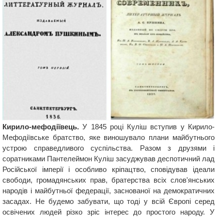
Кирило-мефодіївець.
У 1845 році Куліш вступив у Кирило-
Мефодіївське братство, яке виношувало плани майбутнього
устрою справедливого суспільства. Разом з друзями і
соратниками Пантелеймон Куліш засуджував деспотичний лад
Російської імперії і особливо кріпацтво, сповідував ідеали
свободи, громадянських прав, братерства всіх слов'янських
народів і майбутньої федерації, заснованої на демократичних
засадах. Не будемо забувати, що тоді у всій Європі серед
освічених людей різко зріс інтерес до простого народу. У