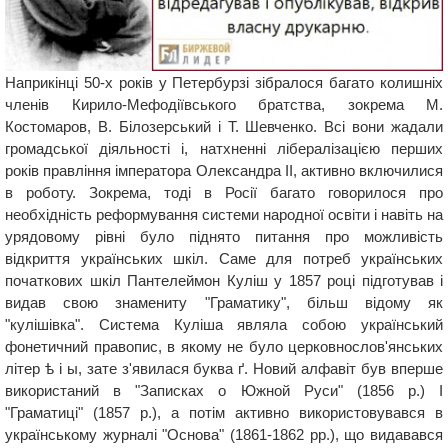
Наприкінці 50-х років у Петербурзі зібралося багато колишніх
членів Кирило-Мефодіївського братства, зокрема М.
Костомаров, В. Білозерський і Т. Шевченко. Всі вони жадали
громадської діяльності і, натхненні лібералізацією перших
років правління імператора Олександра ІІ, активно включилися
в роботу. Зокрема, тоді в Росії багато говорилося про
необхідність реформування системи народної освіти і навіть на
урядовому рівні було піднято питання про можливість
відкриття українських шкіл. Саме для потреб українських
початкових шкіл Пантелеймон Куліш у 1857 році підготував і
видав свою знамениту "Граматику", більш відому як
"кулішівка". Система Куліша являла собою український
фонетичний правопис, в якому не було церковнослов'янських
літер ѣ і ы, зате з'явилася буква ґ. Новий алфавіт був вперше
використаний в "Записках о Южной Руси" (1856 р.) І
"Граматиці" (1857 р.), а потім активно використовувався в
українському журналі "Основа" (1861-1862 рр.), що видавався