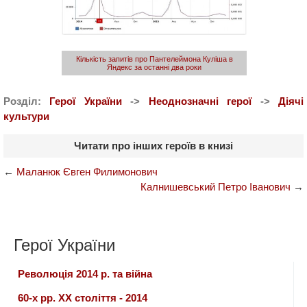
Кількість запитів про Пантелеймона Куліша в
Яндекс за останні два роки
Розділ:
Герої України
->
Неоднозначні герої
->
Діячі
культури
Читати про інших героїв в книзі
←
Маланюк Євген Филимонович
Калнишевський Петро Іванович
→
Герої України
Революція 2014 р. та війна
60-х рр. ХХ століття - 2014