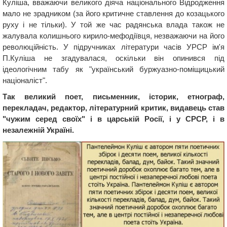
Куліша, вважаючи великого діяча національного Відродження
мало не зрадником (за його критичне ставлення до козацького
руху і не тільки). У той же час радянська влада також не
жалувала колишнього кирило-мефодіївця, незважаючи на його
революційність. У підручниках літератури часів УРСР ім'я
П.Куліша не згадувалася, оскільки він опинився під
ідеологічним табу як "український буржуазно-поміщицький
націоналіст".
Так великий поет, письменник, історик, етнограф,
перекладач, редактор, літературний критик, видавець став
"чужим серед своїх" і в царській Росії, і у СРСР, і в
незалежній Україні.