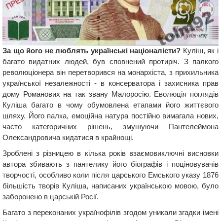
За що його не люблять українські націоналісти?
Куліш, як і
багато видатних людей, був сповнений протиріч. З палкого
революціонера він перетворився на монархіста, з прихильника
української незалежності - в консерватора і захисника прав
дому Романових на так звану Малоросію. Еволюція поглядів
Куліша багато в чому обумовлена ​​етапами його життєвого
шляху. Його палка, емоційна натура постійно вимагала нових,
часто категоричних рішень, змушуючи Пантелеймона
Олександровича кидатися в крайнощі.
Зроблені з різницею в кілька років взаємовиключні висновки
автора збивають з пантелику його біографів і поціновувачів
творчості, особливо коли після царського Емського указу 1876
більшість творів Куліша, написаних українською мовою, було
заборонено в царській Росії.
Багато з переконаних українофілів згодом уникали згадки імені