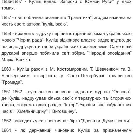
1856-1857 - Куліш видає "Записки о Южной Руси" у двох
томах.
1857 - світ побачила знаменита "Граматика", згодом названа на
честь свого автора "кулішівкою".
1859 - виходить з друку перший історичний роман українською
мовою "Чорна рада". Куліш відкриває власне видавництво, де
починає друкувати твори українських письменників. Саме в цій
друкарні вперше побачила світ збірка "Народні оповідання"
Марка Вовчка.
1860 - Куліш разом з М. Костомаровим, Т. Шевченком та В.
Білозерським створюють у Санкт-Петербурзі товариство
"Громада".
1861-1862 - суспільство починає видавати журнал "Основа",
де Куліш надрукував кілька своїх літературних та історичних
творів, зокрема один розділ "Історії України від найдавніших
часів", "Хмельнищину" і "Виговщину".
1862 - виходить у світ поетична збірка "Досвітки. Думи і поеми".
1864 - як державний чиновник Куліш за призначенням