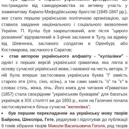
постраждали від самодержавства за активну участь у
знаменитому Кирило-Мефодіївському братстві (1845-1847 рр.),
яке стало першою українською політичною організацією, що
ставила завдання національного і соціального визволення
України. П. Куліш був заарештований, але після "щирого
розкаяння" відправлений в 3-річне заслання в Тулу, на відміну
від Шевченка, засланого солдатом в Оренбург, або
Костомарова, засланого в Саратов;
став автором українського алфавіту - "кулішівки"
-
однієї з перших версій української граматики, яка лягла в
основу сучасної української мови, і названої на честь автора. У
ній була вперше застосована українська буква "i” замість
старого ятя (літо, сіно, осінь), а так само замість "о" та "є” в
словах стіль, жінка, пічь. Його книга для читання «Граматка»
(1857) стала своєрідним "українським букварем" для багатьох
українців в XIX столітті аж до 1893 р., коли на Галичині почала
застосовуватися більш сучасна "
желехівка
";
був першим перекладачем на українську мову творів
Байрона, Шекспіра, Гете
, редагував і підготував до публікації
6 томів зібрання творів
Миколи Васильовича Гоголя
, ряд творів