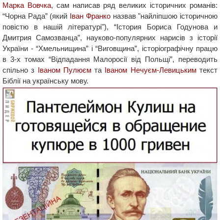
Марка Вовчка
, сам написав ряд великих історичних романів:
“Чорна Рада” (який
Іван Франко
назвав "найліпшою історичною
повістю в нашій літературі"), “Істория Бориса Годунова и
Дмитрия Самозванца”, науково-популярних нарисів з історії
України - “Хмельнищина” і “Виговщина”, історіографічну працю
в 3-х томах “Відпадання Малоросії від Польщі”, переводить
спільно з
Іваном Пулюєм
та
Іваном Нечуєм-Левицьким
текст
Біблії на українську мову.