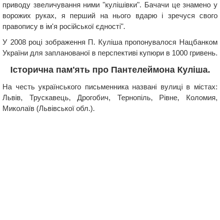
приводу звеличування ними "кулішівки". Бачачи це знамено у
ворожих руках, я перший на нього вдарю і зречуся свого
правопису в ім'я російської єдності".
У 2008 році зображення П. Куліша пропонувалося Нацбанком
України для запланованої в перспективі купюри в 1000 гривень.
Історична пам'ять про Пантелеймона Куліша.
На честь українського письменника названі вулиці в містах:
Львів, Трускавець, Дрогобич, Тернопіль, Рівне, Коломия,
Миколаїв (Львівської обл.).