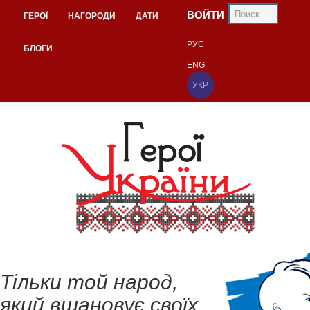
ВОЙТИ
ГЕРОЇ
НАГОРОДИ
ДАТИ
РУС
БЛОГИ
ENG
УКР
Тільки той народ,
який вшановує своїх