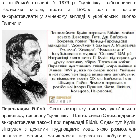
в російській столиці. У 1876 р. "кулішівку" заборонили в
Російській імперії, проте з 1890-х років її почали
використовувати у зміненому вигляді в українських школах
Галичини.
Перекладач Біблії.
Свою авторську систему українського
правопису, так звану "кулішівку", Пантелеймон Олександрович
використовував також і при перекладі Біблії. Однак тут Куліш
зіткнувся з деякими труднощами: мова, якою розмовляли
виключно селяни, залишалася переважно побутовою, і