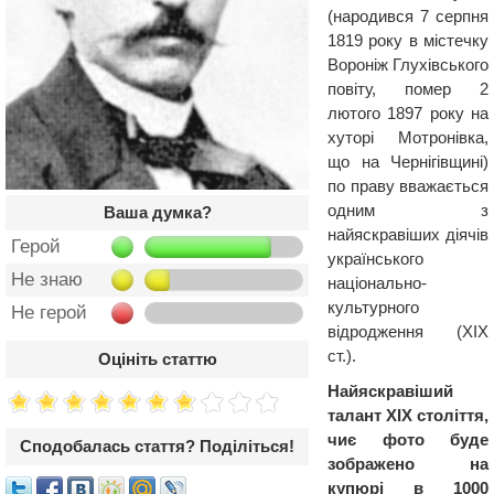
(народився 7 серпня
1819 року в містечку
Вороніж Глухівського
повіту, помер 2
лютого 1897 року на
хуторі Мотронівка,
що на Чернігівщині)
по праву вважається
одним з
Ваша думка?
найяскравіших діячів
Герой
українського
Не знаю
національно-
культурного
Не герой
відродження (XIX
ст.).
Оцініть статтю
Найяскравіший
талант XIX століття,
чиє фото буде
Сподобалась стаття? Поділіться!
зображено на
купюрі в 1000