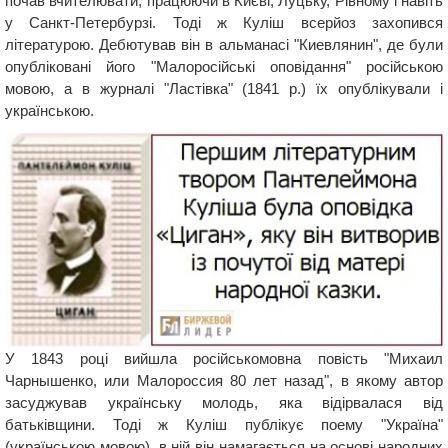
почав вчителювати, працюючи в Києві, Луцьку, Рівному і навіть
у Санкт-Петербурзі. Тоді ж Куліш всерйоз захопився
літературою. Дебютував він в альманасі "Киевлянин", де були
опубліковані його "Малоросійські оповідання" російською
мовою, а в журналі "Ластiвка" (1841 р.) їх опублікували і
українською.
У 1843 році вийшла російськомовна повість "Михаил
Чарнышенко, или Малороссия 80 лет назад", в якому автор
засуджував українську молодь, яка відірвалася від
батьківщини. Тоді ж Куліш публікує поему "Україна"
(українською мовою), в ній він намагається на основі народних