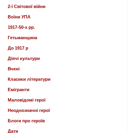
2-ї Світової війни
Воїни УПА
1917-50-х рр.
Гетьманщина
До 1917 р
Діячі культури
Вчені
Класики літератури
Емігранти
Маловідомі герої
Неоднозначні герої
Блоги про героїв
Дати