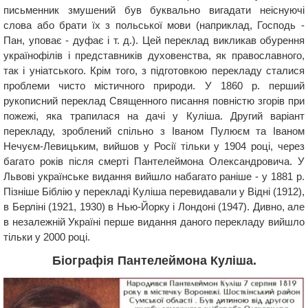
письменник змушений був буквально вигадати неіснуючі
слова або брати їх з польської мови (наприклад, Господь -
Пан, уповає - дуфає і т. д.). Цей переклад викликав обурення
українофілів і представників духовенства, як православного,
так і уніатського. Крім того, з підготовкою перекладу сталися
проблеми чисто містичного природи. У 1860 р. перший
рукописний переклад Священного писання повністю згорів при
пожежі, яка трапилася на дачі у Куліша. Другий варіант
перекладу, зроблений спільно з Іваном Пулюєм та Іваном
Нечуєм-Левицьким, вийшов у Росії тільки у 1904 році, через
багато років після смерті Пантелеймона Олександровича. У
Львові українське видання вийшло набагато раніше - у 1881 р.
Пізніше Біблію у перекладі Куліша перевидавали у Відні (1912),
в Берліні (1921, 1930) в Нью-Йорку і Лондоні (1947). Дивно, але
в незалежній Україні перше видання даного перекладу вийшло
тільки у 2000 році.
Біографія Пантелеймона Куліша.