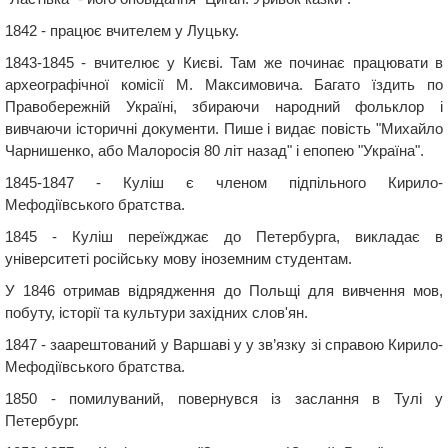
1842 - працює вчителем у Луцьку.
1843-1845 - вчителює у Києві. Там же починає працювати в
археографічної комісії М. Максимовича. Багато їздить по
Правобережній Україні, збираючи народний фольклор і
вивчаючи історичні документи. Пише і видає повість "Михайло
Чарнишенко, або Малоросія 80 літ назад" і епопею "Україна".
1845-1847 - Куліш є членом підпільного Кирило-
Мефодіївського братства.
1845 - Куліш переїжджає до Петербурга, викладає в
університеті російську мову іноземним студентам.
У 1846 отримав відрядження до Польщі для вивчення мов,
побуту, історії та культури західних слов'ян.
1847 - заарештований у Варшаві у у зв’язку зі справою Кирило-
Мефодіївського братства.
1850 - помилуваний, повернувся із заслання в Тулі у
Петербург.