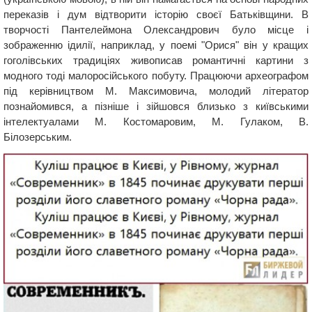
переказів і дум відтворити історію своєї Батьківщини. В
творчості Пантелеймона Олександрович було місце і
зображенню ідилії, наприклад, у поемі "Орися" він у кращих
гоголівських традиціях живописав романтичні картини з
модного тоді малоросійського побуту. Працюючи археографом
під керівництвом М. Максимовича, молодий літератор
познайомився, а пізніше і зійшовся близько з київськими
інтелектуалами М. Костомаровим, М. Гулаком, В.
Білозерським.