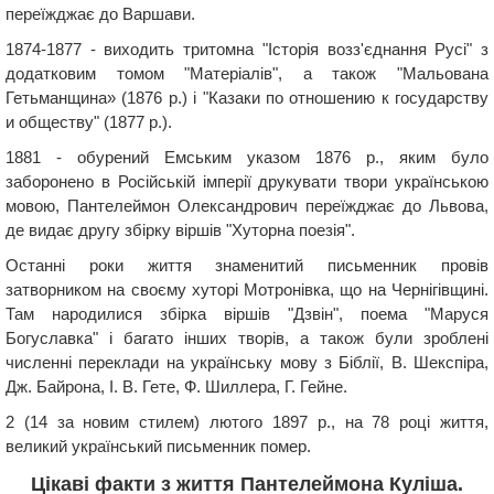
переїжджає до Варшави.
1874-1877 - виходить тритомна "Історія возз'єднання Русі" з
додатковим томом "Матеріалів", а також "Мальована
Гетьманщина» (1876 р.) і "Казаки по отношению к государству
и обществу" (1877 р.).
1881 - обурений Емським указом 1876 р., яким було
заборонено в Російській імперії друкувати твори українською
мовою, Пантелеймон Олександрович переїжджає до Львова,
де видає другу збірку віршів "Хуторна поезія".
Останні роки життя знаменитий письменник провів
затворником на своєму хуторі Мотронівка, що на Чернігівщині.
Там народилися збірка віршів "Дзвін", поема "Маруся
Богуславка" і багато інших творів, а також були зроблені
численні переклади на українську мову з Біблії, В. Шекспіра,
Дж. Байрона, І. В. Гете, Ф. Шиллера, Г. Гейне.
2 (14 за новим стилем) лютого 1897 р., на 78 році життя,
великий український письменник помер.
Цікаві факти з життя Пантелеймона Куліша.