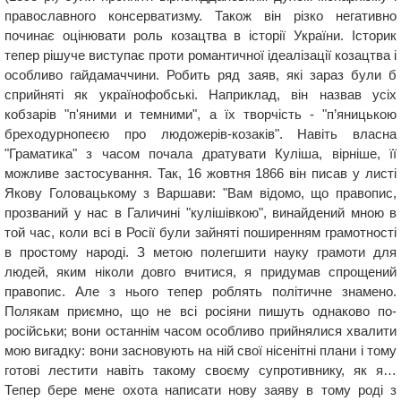
православного консерватизму. Також він різко негативно
починає оцінювати роль козацтва в історії України. Історик
тепер рішуче виступає проти романтичної ідеалізації козацтва і
особливо гайдамаччини. Робить ряд заяв, які зараз були б
сприйняті як українофобські. Наприклад, він назвав усіх
кобзарів "п'яними и темними", а їх творчість - "п’яницькою
бреходурнопеєю про людожерів-козаків". Навіть власна
"Граматика" з часом почала дратувати Куліша, вірніше, її
можливе застосування. Так, 16 жовтня 1866 він писав у листі
Якову Головацькому з Варшави: "Вам відомо, що правопис,
прозваний у нас в Галичині "кулішівкою", винайдений мною в
той час, коли всі в Росії були зайняті поширенням грамотності
в простому народі. З метою полегшити науку грамоти для
людей, яким ніколи довго вчитися, я придумав спрощений
правопис. Але з нього тепер роблять політичне знамено.
Полякам приємно, що не всі росіяни пишуть однаково по-
російськи; вони останнім часом особливо прийнялися хвалити
мою вигадку: вони засновують на ній свої нісенітні плани і тому
готові лестити навіть такому своєму супротивнику, як я…
Тепер бере мене охота написати нову заяву в тому роді з