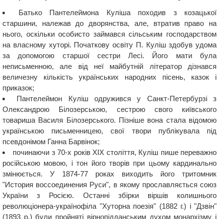
Батько Пантелеймона Куліша походив з козацької
старшини, належав до дворянства, але, втратив право на
нього, оскільки особисто займався сільським господарством
на власному хуторі. Початкову освіту П. Куліш здобув удома
за допомогою старшої сестри Лесі. Його мати була
неписьменною, але від неї майбутній літератор дізнався
величезну кількість українських народних пісень, казок і
приказок;
Пантелеймон Куліш одружився у Санкт-Петербурзі з
Олександрою Білозерською, сестрою свого київського
товариша Василя Білозерського. Пізніше вона стала відомою
українською письменницею, свої твори публікувала під
псевдонімом Ганна Барвінок;
починаючи з 70-х років XIX століття, Куліш пише переважно
російською мовою, і тон його творів при цьому кардинально
змінюється. У 1874-77 роках виходить його тритомник
"История воссоединения Руси", в якому прославляється союз
України з Росією. Останні збірки віршів колишнього
революціонера-українофіла "Хуторна поезія" (1882 г.) і "Дзвін"
(1893 р.) були пройняті вірнопідданським духом монархізму і