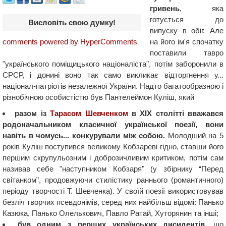
гривень
, яка
готується до
Висловіть свою думку!
випуску в обіг. Але
на його ім'я спочатку
comments powered by HyperComments
поставили тавро
"українського поміщицького націоналіста", потім заборонили в
СРСР, і донині воно так само викликає відторгнення у...
націонал-патріотів незалежної України. Надто багатообразною і
різнобічною особистістю був Пантелеймон Куліш, який
разом із
Тарасом Шевченком
в XIX столітті вважався
родоначальником класичної української поезії, вони
навіть в чомусь... конкурували між собою.
Молодший на 5
років Куліш поступився великому Кобзареві гідно, ставши його
першим скрупульозним і доброзичливим критиком, потім сам
називав себе "наступником Кобзаря" (у збірнику “Перед
світанком”, продовжуючи стилістику раннього (романтичного)
періоду творчості Т. Шевченка). У своїй поезії використовував
безліч творчих псевдонімів, серед них найбільш відомі: Панько
Казюка, Панько Олелькович, Павло Ратай, Хуторянин та інші;
був одним з перших українських дисидентів
, що