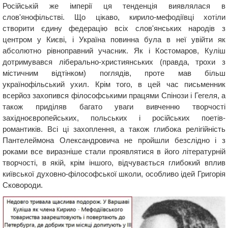
Російській же імперії ця тенденція виявлялася в
слов'янофільстві. Що цікаво, кирило-мефодіївці хотіли
створити єдину федерацію всіх слов'янських народів з
центром у Києві, і Україна повинна була в неї увійти як
абсолютно рівноправний учасник. Як і Костомаров, Куліш
дотримувався ліберально-християнських (правда, трохи з
містичним відтінком) поглядів, проте мав більш
українофільський ухил. Крім того, в цей час письменник
всерйоз захопився філософськими працями Спінози і Гегеля, а
також приділяв багато уваги вивченню творчості
західноєвропейських, польських і російських поетів-
романтиків. Всі ці захоплення, а також глибока релігійність
Пантелеймона Олександровича не пройшли безслідно і з
роками все виразніше стали проявлятися в його літературній
творчості, в якій, крім іншого, відчувається глибокий вплив
київської духовно-філософської школи, особливо ідей Григорія
Сковороди.