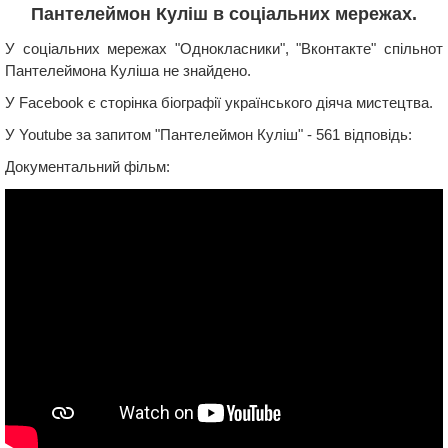
Пантелеймон Куліш в соціальних мережах.
У соціальних мережах "Однокласники", "Вконтакте" спільнот
Пантелеймона Куліша не знайдено.
У Facebook є сторінка біографії українського діяча мистецтва.
У Youtube за запитом "Пантелеймон Куліш" - 561 відповідь:
Документальний фільм: