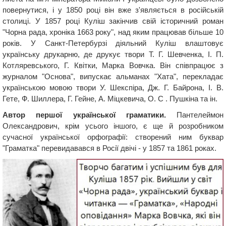
повернутися, і у 1850 році він вже з'являється в російській
столиці. У 1857 році Куліш закінчив свій історичний роман
"Чорна рада, хроніка 1663 року", над яким працював більше 10
років. У Санкт-Петербурзі діяльний Куліш влаштовує
українську друкарню, де друкує твори Т. Г. Шевченка, І. П.
Котляревського, Г. Квітки, Марка Вовчка. Він співпрацює з
журналом "Основа", випускає альманах "Хата", перекладає
українською мовою твори У. Шекспіра, Дж. Г. Байрона, І. В.
Гете, Ф. Шиллера, Г. Гейне, А. Міцкевича, О. С . Пушкіна та ін.
Автор першої української граматики.
Пантелеймон
Олександрович, крім усього іншого, є ще й розробником
сучасної української орфографії: створений ним буквар
"Граматка" перевидавався в Росії двічі - у 1857 та 1861 роках.