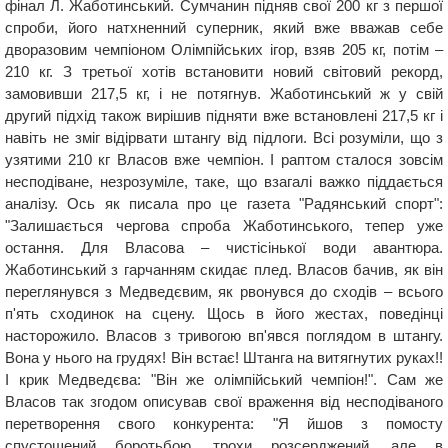
фінал Л. Жаботинський. Сумчанин підняв свої 200 кг з першої
спроби, його натхненний суперник, який вже вважав себе
дворазовим чемпіоном Олімпійських ігор, взяв 205 кг, потім –
210 кг. З третьої хотів встановити новий світовий рекорд,
замовивши 217,5 кг, і не потягнув. Жаботинський ж у свій
другий підхід також вирішив підняти вже встановлені 217,5 кг і
навіть не зміг відірвати штангу від підлоги. Всі розуміли, що з
узятими 210 кг Власов вже чемпіон. І раптом сталося зовсім
несподіване, незрозуміле, таке, що взагалі важко піддається
аналізу. Ось як писала про це газета "Радянський спорт":
"Залишається чергова спроба Жаботинського, тепер уже
остання. Для Власова – чистісінької води авантюра.
Жаботинський з гарчанням скидає плед. Власов бачив, як він
переглянувся з Медведєвим, як рвонувся до сходів – всього
п'ять сходинок на сцену. Щось в його жестах, поведінці
насторожило. Власов з тривогою вп'явся поглядом в штангу.
Вона у нього на грудях! Він встає! Штанга на витягнутих руках!!
І крик Медведєва: "Він же олімпійський чемпіон!". Сам же
Власов так згодом описував свої враження від несподіваного
перетворення свого конкурента: "Я йшов з помосту
спустошений боротьбою, трохи розсерджений, але в