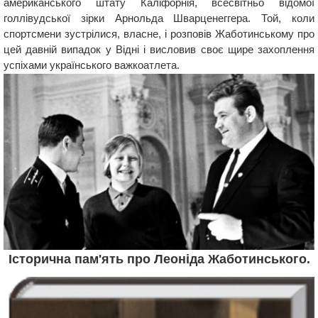
американського штату Каліфорнія, всесвітньо відомої
голлівудської зірки Арнольда Шварценеггера. Той, коли
спортсмени зустрілися, власне, і розповів Жаботинському про
цей давній випадок у Відні і висловив своє щире захоплення
успіхами українського важкоатлета.
Історична пам'ять про Леоніда Жаботинського.