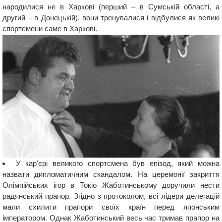
народилися не в Харкові (перший – в Сумській області, а
другий – в Донецькій), вони тренувалися і відбулися як великі
спортсмени саме в Харкові.
У кар'єрі великого спортсмена був епізод, який можна
назвати дипломатичним скандалом. На церемонії закриття
Олімпійських ігор в Токіо Жаботинському доручили нести
радянський прапор. Згідно з протоколом, всі лідери делегацій
мали схилити прапори своїх країн перед японським
імператором. Однак Жаботинський весь час тримав прапор на