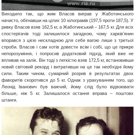
Виходило так, що жим Власов виграв у Жаботинського
начисто, обігнавши на цілих 10 кілограмів (197,5 проти 187,5). У
ривку Власов взяв 162,5 кг, а Жаботинський – 167,5 кг. Для всіх
спостерігачів тоді залишилося загадкою, чому харків'янин
впорався з цією нескладною для себе вагою лише з третьої
спроби. Власов і сам хотів довести всім і собі, що це прикре
непорозуміння, і попросив додатковий підхід, який вже не
впливав на залік. Він тоді з легкістю взяв 172,5 кг, встановивши
новий світовий рекорд і витративши на це так необхідні йому
сили. Таким чином, сумарний розрив в результатах двох
фаворитів скоротився до 5 кг. Однак з урахуванням того, що
Леонід Іванович був важчий, йому слід було відвоювати
більше, ніж 5 кг. Залишалося остання вправа – поштовх
штанги.