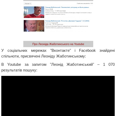
Про Леоніда Жаботинського на Youtube
У соціальних мережах "Вконтакте" і Facebook знайдені
спільноти, присвячені Леоніду Жаботинському:
В Youtube за запитом "Леонід Жаботинський" – 1 070
результатів пошуку: