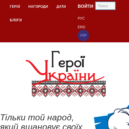
ВОЙТИ
ГЕРОЇ
НАГОРОДИ
ДАТИ
РУС
БЛОГИ
ENG
УКР
Тільки той народ,
який вшановує своїх