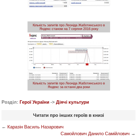
Кількість запитів про Леоніда Жаботинського в
Яндекс станом на 7 серпня 2016 року
Кількість запитів про Леоніда Жаботинського в
Яндекс за останні два роки
Розділ:
Герої України
->
Діячі культури
Читати про інших героїв в книзі
←
Каразін Василь Назарович
Самойлович Данило Самійлович
→