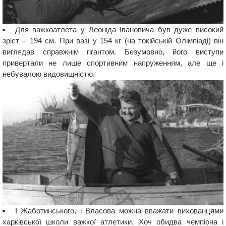
Для важкоатлета у Леоніда Івановича був дуже високий
зріст – 194 см. При вазі у 154 кг (на токійській Олімпіаді) він
виглядав справжнім гігантом. Безумовно, його виступи
привертали не лише спортивним напруженням, але ще і
небувалою видовищністю.
І Жаботинського, і Власова можна вважати вихованцями
харківської школи важкої атлетики. Хоч обидва чемпіона і