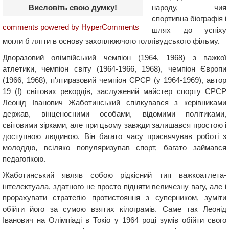
народу, чия
Висловіть свою думку!
спортивна біографія і
comments powered by HyperComments
шлях до успіху
могли б лягти в основу захоплюючого голлівудського фільму.
Дворазовий олімпійський чемпіон (1964, 1968) з важкої
атлетики, чемпіон світу (1964-1966, 1968), чемпіон Європи
(1966, 1968), п'ятиразовий чемпіон СРСР (у 1964-1969), автор
19 (!) світових рекордів, заслужений майстер спорту СРСР
Леонід Іванович Жаботинський спілкувався з керівниками
держав, вінценосними особами, відомими політиками,
світовими зірками, але при цьому завжди залишався простою і
доступною людиною. Він багато часу присвячував роботі з
молоддю, всіляко популяризував спорт, багато займався
педагогікою.
Жаботинський являв собою рідкісний тип важкоатлета-
інтелектуала, здатного не просто підняти величезну вагу, але і
прорахувати стратегію протистояння з суперником, зуміти
обійти його за сумою взятих кілограмів. Саме так Леонід
Іванович на Олімпіаді в Токіо у 1964 році зумів обійти свого