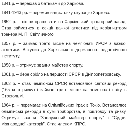
1941 р. – переїхав з батьками до Харкова.
1941-1943 рр. – пережив нацистську окупацію Харкова.
1952 р. – пішов працювати на Харківський тракторний завод.
Став займатися в секції важкої атлетики під керівництвом
тренера М. П. Світличного.
1957 р. – займає третє місце на чемпіонаті УРСР з важкої
атлетики. Вступив до Харківського державного педагогічного
інституту.
1958 р. – отримує звання майстер спорту.
1961 р. – бере срібло на першості СРСР в Дніпропетровську.
1963 р. – стає чемпіоном СРСР, встановлює світовий рекорд
(165 кг в ривку) і займає третє місце на чемпіонаті світу в
Стокгольмі.
1964 р. – перемагає на Олімпійських іграх в Токіо. Встановлює
олімпійські рекорди в сумі триборства, в поштовху та ривку.
Отримує звання “Заслужений майстер спорту” і “Суддя
міжнародної категорії”. Стає членом КПРС.