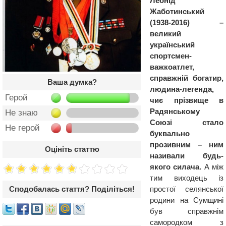
Леонід
Жаботинський
(1938-2016) –
великий
український
спортсмен-
важкоатлет,
справжній богатир,
Ваша думка?
людина-легенда,
Герой
чиє прізвище в
Радянському
Не знаю
Союзі стало
Не герой
буквально
прозивним – ним
Оцініть статтю
називали будь-
якого силача.
А між
тим виходець із
простої селянської
Сподобалась стаття? Поділіться!
родини на Сумщині
був справжнім
самородком з