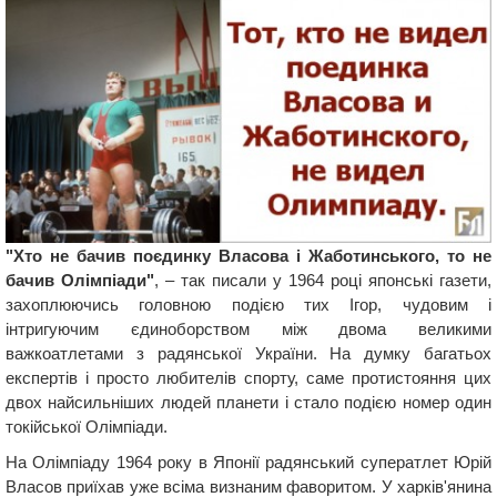
"Хто не бачив поєдинку Власова і Жаботинського, то не
бачив Олімпіади"
, – так писали у 1964 році японські газети,
захоплюючись головною подією тих Ігор, чудовим і
інтригуючим єдиноборством між двома великими
важкоатлетами з радянської України. На думку багатьох
експертів і просто любителів спорту, саме протистояння цих
двох найсильніших людей планети і стало подією номер один
токійської Олімпіади.
На Олімпіаду 1964 року в Японії радянський суператлет Юрій
Власов приїхав уже всіма визнаним фаворитом. У харків'янина