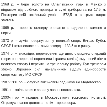
1968 р. – бере золото на Олімпійських іграх в Мехіко з
відривом від срібного призера в сумі триборства на 17,5 кг.
Повторив свій токійський успіх – 572,5 кг в трьох видах
змагань.
1969 р. – переніс складну операцію з видалення каменя з
нирки.
1973 р. – зумів повернутися у великий спорт. Виграє Кубок
СРСР і встановлює світовий рекорд – 183,5 кг в ривку.
1974 р. – внаслідок перенесення ще двох складних операцій
(перитоніт черевної порожнини і травма коліна) змушений піти з
великого спорту і перейти на тренерську роботу. Був тренером
збірної Збройних сил, начальником відділу єдиноборств
спорткомітету МО СРСР.
1987-1991 рр. – служив військовим радником на Мадагаскарі.
1991 г. – звільнився в запас у званні полковника.
1990-ті рр. – працює в Московському торговому інституті.
Отримує звання доцента, потім – професора.