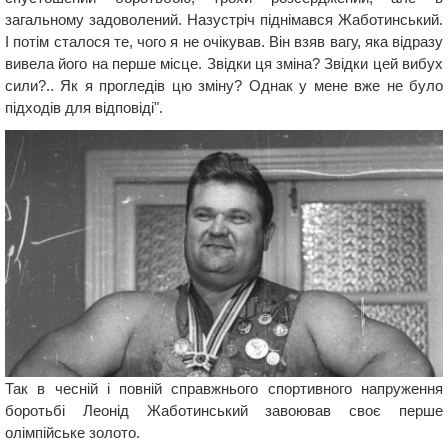
загальному задоволений. Назустріч піднімався Жаботинський.
І потім сталося те, чого я не очікував. Він взяв вагу, яка відразу
вивела його на перше місце. Звідки ця зміна? Звідки цей вибух
сили?.. Як я прогледів цю зміну? Однак у мене вже не було
підходів для відповіді".
Так в чесній і повній справжнього спортивного напруження
боротьбі Леонід Жаботинський завоював своє перше
олімпійське золото.