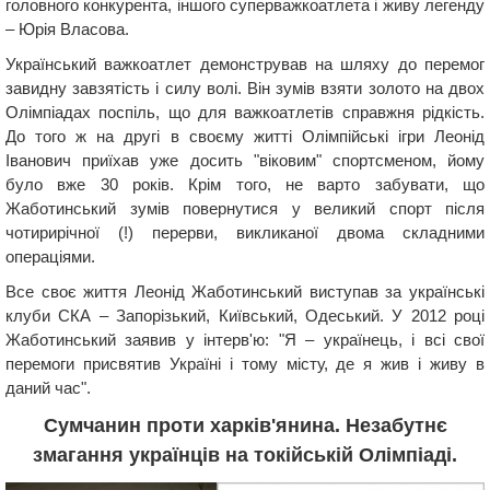
головного конкурента, іншого суперважкоатлета і живу легенду
– Юрія Власова.
Український важкоатлет демонстрував на шляху до перемог
завидну завзятість і силу волі. Він зумів взяти золото на двох
Олімпіадах поспіль, що для важкоатлетів справжня рідкість.
До того ж на другі в своєму житті Олімпійські ігри Леонід
Іванович приїхав уже досить "віковим" спортсменом, йому
було вже 30 років. Крім того, не варто забувати, що
Жаботинський зумів повернутися у великий спорт після
чотирирічної (!) перерви, викликаної двома складними
операціями.
Все своє життя Леонід Жаботинський виступав за українські
клуби СКА – Запорізький, Київський, Одеський. У 2012 році
Жаботинський заявив у інтерв'ю: "Я – українець, і всі свої
перемоги присвятив Україні і тому місту, де я жив і живу в
даний час".
Сумчанин проти харків'янина. Незабутнє
змагання українців на токійській Олімпіаді.