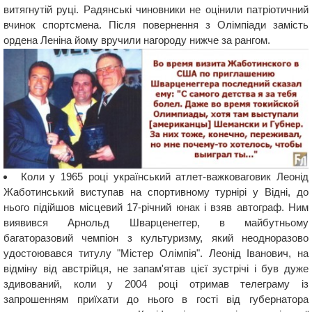
витягнутій руці. Радянські чиновники не оцінили патріотичний
вчинок спортсмена. Після повернення з Олімпіади замість
ордена Леніна йому вручили нагороду нижче за рангом.
Коли у 1965 році український атлет-важковаговик Леонід
Жаботинський виступав на спортивному турнірі у Відні, до
нього підійшов місцевий 17-річний юнак і взяв автограф. Ним
виявився Арнольд Шварценеггер, в майбутньому
багаторазовий чемпіон з культуризму, який неодноразово
удостоювався титулу "Містер Олімпія". Леонід Іванович, на
відміну від австрійця, не запам'ятав цієї зустрічі і був дуже
здивований, коли у 2004 році отримав телеграму із
запрошенням приїхати до нього в гості від губернатора