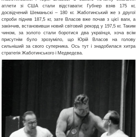
атлети зі США стали відставати: Губнер взяв 175 кг,
досвідчений Шеманьскі – 180 кг. Жаботинський же з другої
спроби підняв 187,5 кг, зате Власов вже почав з цієї ваги, а
закінчив, встановивши новий світовий рекорд у 197,5 кг. Таким
чином, за золото стали боротися два українця, хоча всім
присутнім було зрозуміло, що Юрій Власов на голову
сильніший за свого суперника. Ось тут і знадобилася хитра
стратегія Жаботинського і Медведєва.