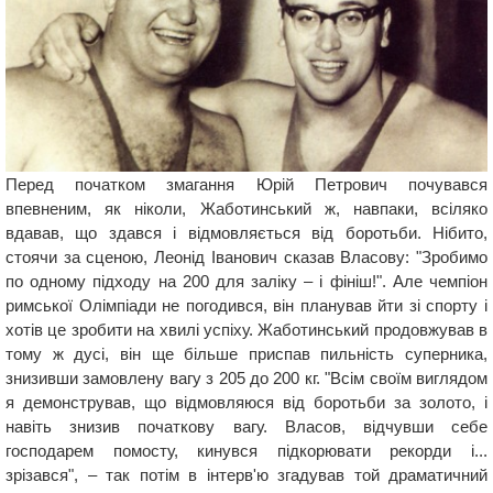
Перед початком змагання Юрій Петрович почувався
впевненим, як ніколи, Жаботинський ж, навпаки, всіляко
вдавав, що здався і відмовляється від боротьби. Нібито,
стоячи за сценою, Леонід Іванович сказав Власову: "Зробимо
по одному підходу на 200 для заліку – і фініш!". Але чемпіон
римської Олімпіади не погодився, він планував йти зі спорту і
хотів це зробити на хвилі успіху. Жаботинський продовжував в
тому ж дусі, він ще більше приспав пильність суперника,
знизивши замовлену вагу з 205 до 200 кг. "Всім своїм виглядом
я демонстрував, що відмовляюся від боротьби за золото, і
навіть знизив початкову вагу. Власов, відчувши себе
господарем помосту, кинувся підкорювати рекорди і...
зрізався", – так потім в інтерв'ю згадував той драматичний