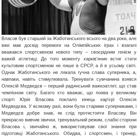
Власов був старший за Жаботинського всього на два роки, але
вже мав досвід перемоги на Олімпійських іграх і взагалі
вважався спортсменом нового типу – своєрідним генієм у
важкій атлетиці. До того моменту харків'янин встиг стати
культовим спортсменом не лише в СРСР, а й в усьому світі.
Однак Жаботинського не лякала гучна слава суперника, а,
навпаки, навіть стимулювала. Тренувати сумчанина взявся
Олексій Медведєв – перший радянський важкоатлет, що став
чемпіоном світу. Багато хто вважає, що поява у великому
спорті Юрія Власова поклало кінець кар'єрі Олексія
Медведєва. У всякому разі, вони були старими суперниками, і
Медведєв добре знав, як слід протистояти Власову. Він
прекрасно вивчив звички, тренувальний режим, слабкі сторони
Власова і, звичайно ж, використовував свої знання при
підготовці Жаботинського. Обидва, і спортсмен, і тренер,