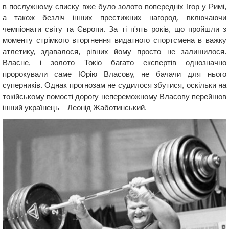
в послужному списку вже було золото попередніх Ігор у Римі,
а також безліч інших престижних нагород, включаючи
чемпіонати світу та Європи. За ті п'ять років, що пройшли з
моменту стрімкого вторгнення видатного спортсмена в важку
атлетику, здавалося, рівних йому просто не залишилося.
Власне, і золото Токіо багато експертів однозначно
пророкували саме Юрію Власову, не бачачи для нього
суперників. Однак прогнозам не судилося збутися, оскільки на
токійському помості дорогу непереможному Власову перейшов
інший українець – Леонід Жаботинський.