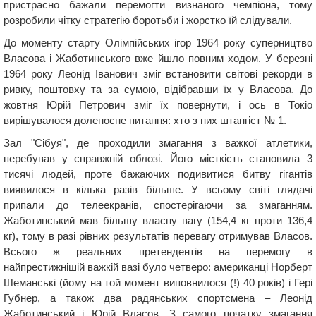
пристрасно бажали перемогти визнаного чемпіона, тому
розробили чітку стратегію боротьби і жорстко їй слідували.
До моменту старту Олімпійських ігор 1964 року суперництво
Власова і Жаботинського вже йшло повним ходом. У березні
1964 року Леонід Іванович зміг встановити світові рекорди в
ривку, поштовху та за сумою, відібравши їх у Власова. До
жовтня Юрій Петрович зміг їх повернути, і ось в Токіо
вирішувалося доленосне питання: хто з них штангіст № 1.
Зал "Сібуя", де проходили змагання з важкої атлетики,
перебував у справжній облозі. Його місткість становила 3
тисячі людей, проте бажаючих подивитися битву гігантів
виявилося в кілька разів більше. У всьому світі глядачі
припали до телеекранів, спостерігаючи за змаганням.
Жаботинський мав більшу власну вагу (154,4 кг проти 136,4
кг), тому в разі рівних результатів перевагу отримував Власов.
Всього ж реальних претендентів на перемогу в
найпрестижнішій важкій вазі було четверо: американці Норберт
Шеманські (йому на той момент виповнилося (!) 40 років) і Гері
Губнер, а також два радянських спортсмена – Леонід
Жаботинський і Юрій Власов. З самого початку змагання