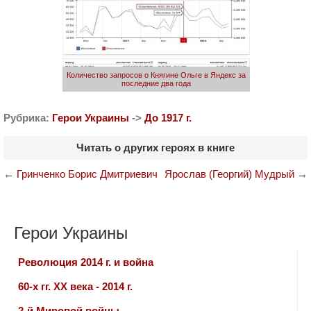
Количество запросов о Княгине Ольге в Яндекс за
последние два года
Рубрика:
Герои Украины
->
До 1917 г.
Читать о других героях в книге
←
Гринченко Борис Дмитриевич
Ярослав (Георгий) Мудрый
→
Герои Украины
Революция 2014 г. и война
60-х гг. ХХ века - 2014 г.
2-й Мировой войны