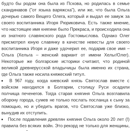
будто бы родом она была из Пскова, но родилась в семье
скандинавов ("от языка варяжска"), или же, что была Ольга
дочерью самого Вещего Олега, который и выдал ее замуж за
своего воспитанника Игоря Рюриковича. Есть также мнение,
что настоящее имя княгини было Прекраса, и происходила она
из знатного славянского рода Гостомыслова. Однако Олег
присмотрел юную славянку в качестве невесты для своего
воспитанника Игоря и даже удочерил ее, подарив свое имя –
Ольга (Хельга – женский вариант от имени Хельг/Олег).
Некоторые же болгарские историки считают, что родиной
великой древнерусской владычицы была именно их страна,
где Ольга также носила княжеский титул.
В 967 году, когда киевский князь Святослав вместе с
войском находился в Болгарии, столицу Руси осадили
полчища печенегов. Тогда старая княгиня Ольга возглавила
оборону города, сумев не только послать посланца к сыну за
помощью, но и убедить врагов, что Святослав уже близко,
вынудив их отступить.
После подавления древлян княгиня Ольга около 20 лет (!)
правила без всяких войн. Это рекорд не только для женщины,