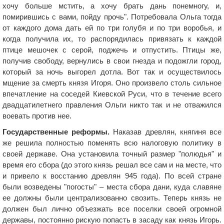
хочу больше мстить, а хочу брать дань понемногу, и,
помирившись с вами, пойду прочь". Потребовала Ольга тогда
от каждого дома дать ей по три голубя и по три воробья, и
когда получила их, то распорядилась привязать к каждой
птице мешочек с серой, поджечь и отпустить. Птицы же,
получив свободу, вернулись в свои гнезда и подожгли город,
который за ночь выгорел дотла. Вот так и осуществилось
мщение за смерть князя Игоря. Оно произвело столь сильное
впечатление на соседей Киевской Руси, что в течение всего
двадцатилетнего правления Ольги никто так и не отважился
воевать против нее.
Государственные реформы.
Наказав древлян, княгиня все
же решила полностью поменять всю налоговую политику в
своей державе. Она установила точный размер "полюдья" и
время его сбора (до этого князь решал все сам и на месте, что
и привело к восстанию древлян 945 года). По всей стране
были возведены "погосты" – места сбора дани, куда славяне
ее должны были централизованно свозить. Теперь князь не
должен был лично объезжать все поселки своей огромной
державы, постоянно рискую попасть в засаду как князь Игорь.