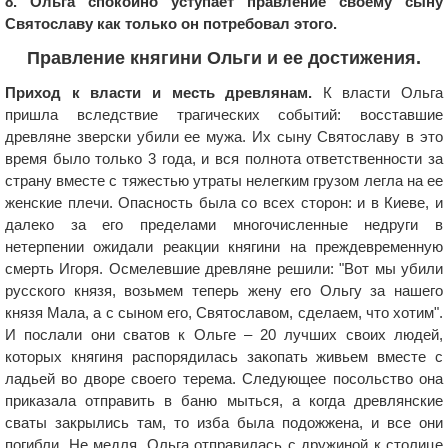
8. Ольга спокойно уступает правление своему сыну
Святославу как только он потребовал этого.
Правление княгини Ольги и ее достижения.
Приход к власти и месть древлянам.
К власти Ольга
пришла вследствие трагических событий: восставшие
древляне зверски убили ее мужа. Их сыну Святославу в это
время было только 3 года, и вся полнота ответственности за
страну вместе с тяжестью утраты нелегким грузом легла на ее
женские плечи. Опасность была со всех сторон: и в Киеве, и
далеко за его пределами многочисленные недруги в
нетерпении ожидали реакции княгини на преждевременную
смерть Игоря. Осмелевшие древляне решили: "Вот мы убили
русского князя, возьмем теперь жену его Ольгу за нашего
князя Мала, а с сыном его, Святославом, сделаем, что хотим".
И послали они сватов к Ольге – 20 лучших своих людей,
которых княгиня распорядилась закопать живьем вместе с
ладьей во дворе своего терема. Следующее посольство она
приказала отправить в баню мыться, а когда древлянские
сваты закрылись там, то изба была подожжена, и все они
погибли. Не медля, Ольга отправилась с дружиной к столице