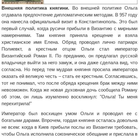
Внешняя политика княгини.
Во внешней политике Ольга
отдавала предпочтение дипломатическим методам. В 957 году
она нанесла официальный визит в Константинополь. Это был
первый случай, когда русичи прибыли в Византию с мирными
намерениями. Там княгиня приняла крещение и взяла
христианское имя Елена. Обряд проводил лично патриарх
Полиевкт, а крестным отцом Ольги стал император
Византийский Роман II. По преданию, он предлагал русской
владычице выйти за него замуж, и она даже сделала вид, что
согласна. Но перед тем мудрая княгиня просила императора
оказать ей великую честь – стать ее крестным. Согласившись,
тот не понимал, что после обряда крещения брак между ними
невозможен. Когда же новая духовная дочь сообщила Роману
об этом, он лишь изумленно воскликнул: "Ольга! Ты меня
перехитрила!"
Император был восхищен умом Ольги и проводил ее с
богатыми дарами. Впрочем, гордая княгиня осталась довольна
не всем: когда в Киев прибыли послы из Византии требовать,
чтобы Ольга исполнила союзническое обещание и прислала в