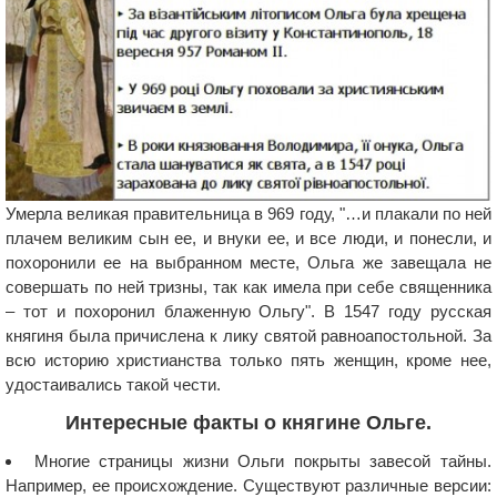
Умерла великая правительница в 969 году, "…и плакали по ней
плачем великим сын ее, и внуки ее, и все люди, и понесли, и
похоронили ее на выбранном месте, Ольга же завещала не
совершать по ней тризны, так как имела при себе священника
– тот и похоронил блаженную Ольгу". В 1547 году русская
княгиня была причислена к лику святой равноапостольной. За
всю историю христианства только пять женщин, кроме нее,
удостаивались такой чести.
Интересные факты о княгине Ольге.
Многие страницы жизни Ольги покрыты завесой тайны.
Например, ее происхождение. Существуют различные версии: