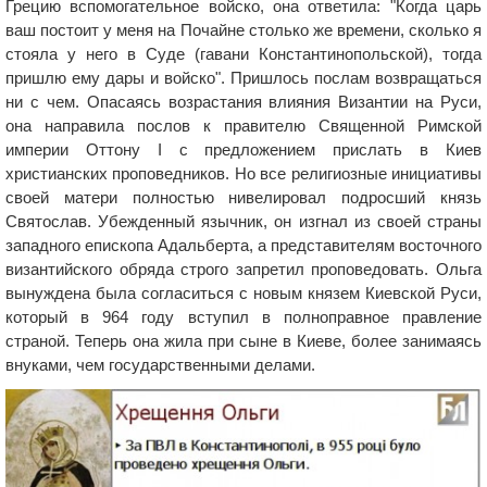
Грецию вспомогательное войско, она ответила: "Когда царь
ваш постоит у меня на Почайне столько же времени, сколько я
стояла у него в Суде (гавани Константинопольской), тогда
пришлю ему дары и войско". Пришлось послам возвращаться
ни с чем. Опасаясь возрастания влияния Византии на Руси,
она направила послов к правителю Священной Римской
империи Оттону I с предложением прислать в Киев
христианских проповедников. Но все религиозные инициативы
своей матери полностью нивелировал подросший князь
Святослав. Убежденный язычник, он изгнал из своей страны
западного епископа Адальберта, а представителям восточного
византийского обряда строго запретил проповедовать. Ольга
вынуждена была согласиться с новым князем Киевской Руси,
который в 964 году вступил в полноправное правление
страной. Теперь она жила при сыне в Киеве, более занимаясь
внуками, чем государственными делами.