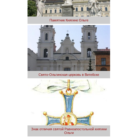
Памятник Княгине Ольге
Свято-Ольгинская церковь в Витебске
Знак отличия святой Равноапостольной княгини
Ольги